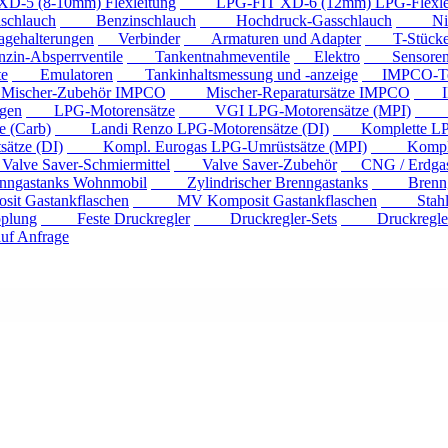
 (8-10mm) Flexleitung
LPG-FIT XD-6 (12mm) LPG-Flexlei
chlauch
Benzinschlauch
Hochdruck-Gasschlauch
Niede
ehalterungen
Verbinder
Armaturen und Adapter
T-Stück
n-Absperrventile
Tankentnahmeventile
Elektro
Sensore
e
Emulatoren
Tankinhaltsmessung und -anzeige
IMPCO-Te
cher-Zubehör IMPCO
Mischer-Reparatursätze IMPCO
IMP
gen
LPG-Motorensätze
VGI LPG-Motorensätze (MPI)
Eur
 (Carb)
Landi Renzo LPG-Motorensätze (DI)
Komplette LPG
tze (DI)
Kompl. Eurogas LPG-Umrüstsätze (MPI)
Kompl. Mi
ve Saver-Schmiermittel
Valve Saver-Zubehör
CNG / Erdgast
astanks Wohnmobil
Zylindrischer Brenngastanks
Brenngas
Gastankflaschen
MV Komposit Gastankflaschen
Stahlga
plung
Feste Druckregler
Druckregler-Sets
Druckregler m
f Anfrage