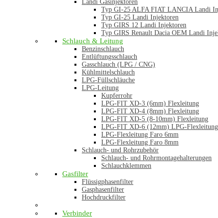
Landi Gasinjektoren
Typ GI-25 ALFA FIAT LANCIA Landi In
Typ GI-25 Landi Injektoren
Typ GIRS 12 Landi Injektoren
Typ GIRS Renault Dacia OEM Landi Inje
Schlauch & Leitung
Benzinschlauch
Entlüftungsschlauch
Gasschlauch (LPG / CNG)
Kühlmittelschlauch
LPG-Füllschläuche
LPG-Leitung
Kupferrohr
LPG-FIT XD-3 (6mm) Flexleitung
LPG-FIT XD-4 (8mm) Flexleitung
LPG-FIT XD-5 (8-10mm) Flexleitung
LPG-FIT XD-6 (12mm) LPG-Flexleitung
LPG-Flexleitung Faro 6mm
LPG-Flexleitung Faro 8mm
Schlauch- und Rohrzubehör
Schlauch- und Rohrmontagehalterungen
Schlauchklemmen
Gasfilter
Flüssigphasenfilter
Gasphasenfilter
Hochdruckfilter
Verbinder