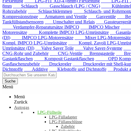
Flexleitung
LPG-FIT XD-4 (8mm) Flexleitung
LPG-FIT XD-5
8mm
Schlauch
Gasschlauch (LPG / CNG)
Kühlmittels
Rohrzubehör
Schlauchklemmen
Schlauch- und Rohrmontag
Kompressionsringe
Armaturen und Ventile
Gasventile
Benzi
Tankfüllstandsensoren
Umschalter und Relais
Gassteuergerät
Verdampfer-Reparatursätze IMPCO
IMPCO Mischer
Mis
Motorensätze
Komplette IMPCO LPG-Umrüstsätze
Gasanla
(DI)
IMPCO LPG-Motorensätze
Mixer LPG-Motorensätze
Kompl. IMPCO LPG-Umrüstsätze
Kompl. Zavoli LPG-Umrüstsä
Umrüstsätze (DI)
Valve Saver Teile
Valve Saver-Systeme
Val
CNG-Rohr und Zubehör
CNG-Ventile
Brenngasteile
Brenng
Gastankflaschen
Komposit Gastankflaschen
OPD Komposit 
Gasflaschenzubehör
Druckregler
Druckregler mit Shell-kup
Dichtstoffe
Additive
Klebstoffe und Dichtstoffe
Produkt au
Suche
Menü
Menü
Zurück
Autogas
LPG-Füllteile
LPG-Fülladapter
LPG-Füllanschlüsse
Zubehör