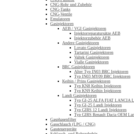
CNG-Rohr und Zubehör
CNG-Tanks
CNG-Ventile
Emulatoren
Gasinjektoren
AEB / VGI Gasinjektoren
Injektorreparatursätze AEB
Injektorzubehör AEB
Andere Gasinjektoren
Lovato Gasinjektoren
Tartarini Gasinjektoren
Valtek Gasinjektoren
Vialle Gasinjektoren
BRC Gasinjektoren
Alter Typ IN03 BRC Injektoren
Typ IN03 MY09 BRC Injektoren
Keihin / Prins Gasinjektoren
Typ KN8 Keihin Injektoren
Typ KN9 Keihin Injektoren
Landi Gasinjektoren
Typ GI-25 ALFA FIAT LANCIA La
Typ GI-25 Landi Injektoren
Typ GIRS 12 Landi Injektoren
Typ GIRS Renault Dacia OEM Land
Gasphasenfilter
Gasschlauch (LPG / CNG)
Gassteuergeräte
Schlauch- und Rohrzubehör