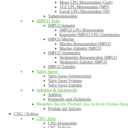
Mixer LPG-Motorensätze (Carb)
VGI LPG-Motorensätze (MPI)
Zavoli LPG-Motorensätze (DI)
Tankmontagesätze
IMPCO Teile
IMPCO Anlagen
IMPCO LPG-Motorensätze
Komplette IMPCO LPG-Umrüstsätze
IMPCO Mischer
Mischer-Reparatursätze IMPCO
Mischer-Zubehör IMPCO
IMPCO Verdampfer
Verdampfer-Reparatursätze IMPCO
Verdampfer-Zubehör IMPCO
IMPCO Zubehör
Valve Saver
Valve Saver-Schmiermittel
Valve Saver-Systeme
Valve Saver-Zubehör
Additive & Dichtstoffe
Additive
Klebstoffe und Dichtstoffe
Bestellen Sie ein Produkt, das nicht im Online-Shop 
Produkt auf Anfrage
CNG / Erdgas
CNG-Teile
CNG-Druckregler
CNG-Füllteile