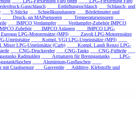
tung
LPG-Flexleitung Faro 6mm
LPG-Flexleitung Faro
rdruck-Gasschlauch
Entlüftungsschlauch
Schlauch- und
e
Y-Stücke
Schnellkupplungen
Bördelmutter und
n
Druck- un MAPsensoren
Temperatursensoren
ile
IMPCO Verdampfer
Verdampfer-Zubehör IMPCO
CO Zubehör
IMPCO Anlagen
IMPCO LPG-
ogas LPG-Motorensätze (MPI)
Zavoli LPG-Motorensätze
-Umrüstsätze
Kompl. VGI LPG-Umrüstsätze (MPI)
xer LPG-Umrüstsätze (Carb)
Kompl. Landi Renzo LPG-
eile
CNG-Druckregler
CNG-Tanks
CNG-Füllteile
tanks Radmulden
Armaturen für Brenngastanks
LPG-
stankflaschen
Aluminium-Gasflaschen
it Crashsensor
Gasventile
Additive, Klebstoffe und