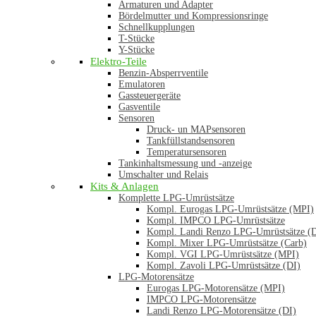
Armaturen und Adapter
Bördelmutter und Kompressionsringe
Schnellkupplungen
T-Stücke
Y-Stücke
Elektro-Teile
Benzin-Absperrventile
Emulatoren
Gassteuergeräte
Gasventile
Sensoren
Druck- un MAPsensoren
Tankfüllstandsensoren
Temperatursensoren
Tankinhaltsmessung und -anzeige
Umschalter und Relais
Kits & Anlagen
Komplette LPG-Umrüstsätze
Kompl. Eurogas LPG-Umrüstsätze (MPI)
Kompl. IMPCO LPG-Umrüstsätze
Kompl. Landi Renzo LPG-Umrüstsätze (
Kompl. Mixer LPG-Umrüstsätze (Carb)
Kompl. VGI LPG-Umrüstsätze (MPI)
Kompl. Zavoli LPG-Umrüstsätze (DI)
LPG-Motorensätze
Eurogas LPG-Motorensätze (MPI)
IMPCO LPG-Motorensätze
Landi Renzo LPG-Motorensätze (DI)