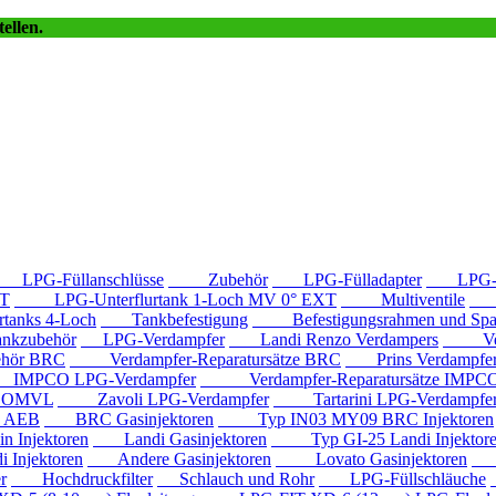
ellen.
LPG-Füllanschlüsse
Zubehör
LPG-Fülladapter
LPG-Fü
T
LPG-Unterflurtank 1-Loch MV 0° EXT
Multiventile
LP
anks 4-Loch
Tankbefestigung
Befestigungsrahmen und Spa
kzubehör
LPG-Verdampfer
Landi Renzo Verdampers
Verda
hör BRC
Verdampfer-Reparatursätze BRC
Prins Verdampfe
PCO LPG-Verdampfer
Verdampfer-Reparatursätze IMPC
e OMVL
Zavoli LPG-Verdampfer
Tartarini LPG-Verdampfe
e AEB
BRC Gasinjektoren
Typ IN03 MY09 BRC Injektoren
Injektoren
Landi Gasinjektoren
Typ GI-25 Landi Injektor
Injektoren
Andere Gasinjektoren
Lovato Gasinjektoren
Va
r
Hochdruckfilter
Schlauch und Rohr
LPG-Füllschläuche