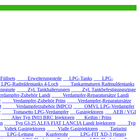
llsets
Erweiterungsteile
LPG-Tanks
LPG-
G-Radmldentanks 4-Loch
Tankarmaturen Radmuldentanks
nngurte
Zyl. Tankhalterungen
Zyl. Tankbefestigungsringe
mpfer-Zubehör Landi
Verdampfer-Reparatursätze Landi
r
Verdampfer-Zubehör Prins
Verdampfer-Reparatursätze
O
Verdampferzubehör IMPCO
OMVL LPG-Verdampfer
r
Tomasetto LPG-Verdampfer
Gasinjektoren
AEB / VGI
Alter Typ IN03 BRC Injektoren
Keihin / Prins
en
Typ GI-25 ALFA FIAT LANCIA Landi Injektoren
Typ
ltek Gasinjektoren
Vialle Gasinjektoren
Tartarini
LPG-Leitung
Kupferrohr
LPG-FIT XD-3 (6mm)