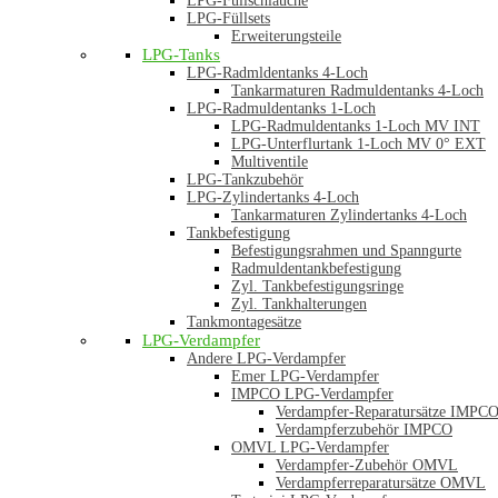
LPG-Füllschläuche
LPG-Füllsets
Erweiterungsteile
LPG-Tanks
LPG-Radmldentanks 4-Loch
Tankarmaturen Radmuldentanks 4-Loch
LPG-Radmuldentanks 1-Loch
LPG-Radmuldentanks 1-Loch MV INT
LPG-Unterflurtank 1-Loch MV 0° EXT
Multiventile
LPG-Tankzubehör
LPG-Zylindertanks 4-Loch
Tankarmaturen Zylindertanks 4-Loch
Tankbefestigung
Befestigungsrahmen und Spanngurte
Radmuldentankbefestigung
Zyl. Tankbefestigungsringe
Zyl. Tankhalterungen
Tankmontagesätze
LPG-Verdampfer
Andere LPG-Verdampfer
Emer LPG-Verdampfer
IMPCO LPG-Verdampfer
Verdampfer-Reparatursätze IMPC
Verdampferzubehör IMPCO
OMVL LPG-Verdampfer
Verdampfer-Zubehör OMVL
Verdampferreparatursätze OMVL