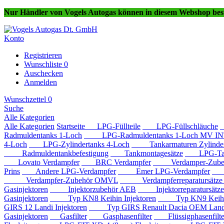
Nur Händler von Vogels Autogas können in diesem Webshop best
Konto
Registrieren
Wunschliste
0
Auschecken
Anmelden
Wunschzettel
0
Suche
Alle Kategorien
Alle Kategorien
Startseite
LPG-Füllteile
LPG-Füllschläuche
Radmuldentanks 1-Loch
LPG-Radmuldentanks 1-Loch MV IN
4-Loch
LPG-Zylindertanks 4-Loch
Tankarmaturen Zylindert
Radmuldentankbefestigung
Tankmontagesätze
LPG-Tan
Lovato Verdampfer
BRC Verdampfer
Verdamper-Zube
Prins
Andere LPG-Verdampfer
Emer LPG-Verdampfer
IM
Verdampfer-Zubehör OMVL
Verdampferreparatursätz
Gasinjektoren
Injektorzubehör AEB
Injektorreparatursätz
Gasinjektoren
Typ KN8 Keihin Injektoren
Typ KN9 Keihin 
GIRS 12 Landi Injektoren
Typ GIRS Renault Dacia OEM Landi 
Gasinjektoren
Gasfilter
Gasphasenfilter
Flüssigphasenfilte