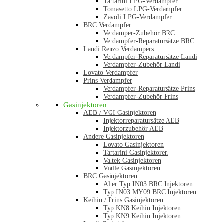
Tartarini LPG-Verdampfer
Tomasetto LPG-Verdampfer
Zavoli LPG-Verdampfer
BRC Verdampfer
Verdamper-Zubehör BRC
Verdampfer-Reparatursätze BRC
Landi Renzo Verdampers
Verdampfer-Reparatursätze Landi
Verdampfer-Zubehör Landi
Lovato Verdampfer
Prins Verdampfer
Verdampfer-Reparatursätze Prins
Verdampfer-Zubehör Prins
Gasinjektoren
AEB / VGI Gasinjektoren
Injektorreparatursätze AEB
Injektorzubehör AEB
Andere Gasinjektoren
Lovato Gasinjektoren
Tartarini Gasinjektoren
Valtek Gasinjektoren
Vialle Gasinjektoren
BRC Gasinjektoren
Alter Typ IN03 BRC Injektoren
Typ IN03 MY09 BRC Injektoren
Keihin / Prins Gasinjektoren
Typ KN8 Keihin Injektoren
Typ KN9 Keihin Injektoren