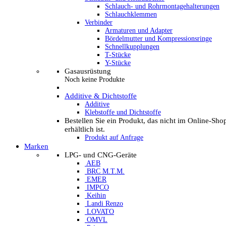
Schlauch- und Rohrmontagehalterungen
Schlauchklemmen
Verbinder
Armaturen und Adapter
Bördelmutter und Kompressionsringe
Schnellkupplungen
T-Stücke
Y-Stücke
Gasausrüstung
Noch keine Produkte
Additive & Dichtstoffe
Additive
Klebstoffe und Dichtstoffe
Bestellen Sie ein Produkt, das nicht im Online-Sho
erhältlich ist.
Produkt auf Anfrage
Marken
LPG- und CNG-Geräte
AEB
BRC M.T.M.
EMER
IMPCO
Keihin
Landi Renzo
LOVATO
OMVL