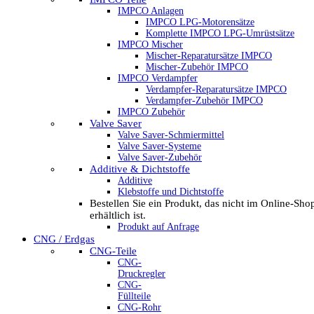
IMPCO Anlagen
IMPCO LPG-Motorensätze
Komplette IMPCO LPG-Umrüstsätze
IMPCO Mischer
Mischer-Reparatursätze IMPCO
Mischer-Zubehör IMPCO
IMPCO Verdampfer
Verdampfer-Reparatursätze IMPCO
Verdampfer-Zubehör IMPCO
IMPCO Zubehör
Valve Saver
Valve Saver-Schmiermittel
Valve Saver-Systeme
Valve Saver-Zubehör
Additive & Dichtstoffe
Additive
Klebstoffe und Dichtstoffe
Bestellen Sie ein Produkt, das nicht im Online-Sho
erhältlich ist.
Produkt auf Anfrage
CNG / Erdgas
CNG-Teile
CNG-
Druckregler
CNG-
Füllteile
CNG-Rohr