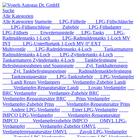
Suche
Alle Kategorien
Alle Kategorien
Startseite
LPG-Füllteile
LPG-Füllschläuche
LPG-Füllanschlüsse
Zubehör
LPG-Fülladapter
LPG-Füllsets
Erweiterungsteile
LPG-Tanks
LPG-
Radmuldentanks 1-Loch
LPG-Radmuldentanks 1-Loch MV
INT
LPG-Unterflurtank 1-Loch MV 0° EXT
Multiventile
LPG-Radmldentanks 4-Loch
Tankarmaturen
Radmuldentanks 4-Loch
LPG-Zylindertanks 4-Loch
Tankarmaturen Zylindertanks 4-Loch
Tankbefestigung
Befestigungsrahmen und Spanngurte
Zyl. Tankhalterungen
Zyl. Tankbefestigungsringe
Radmuldentankbefestigung
Tankmontagesätze
LPG-Tankzubehör
LPG-Verdampfer
Landi Renzo Verdampers
Verdampfer-Zubehör Landi
Verdampfer-Reparatursätze Landi
Lovato Verdampfer
BRC Verdampfer
Verdamper-Zubehör BRC
Verdampfer-Reparatursätze BRC
Prins Verdampfer
Verdampfer-Zubehör Prins
Verdampfer-Reparatursätze Prins
Andere LPG-Verdampfer
Emer LPG-Verdampfer
IMPCO LPG-Verdampfer
Verdampfer-Reparatursätze
IMPCO
Verdampferzubehör IMPCO
OMVL LPG-
Verdampfer
Verdampfer-Zubehör OMVL
Verdampferreparatursätze OMVL
Zavoli LPG-Verdampfer