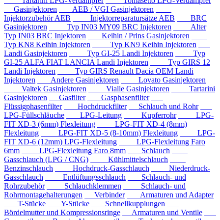
Tartarini LPG-Verdampfer
Tomasetto LPG-Verdampfer
Gasinjektoren
AEB / VGI Gasinjektoren
Injektorzubehör AEB
Injektorreparatursätze AEB
BRC
Gasinjektoren
Typ IN03 MY09 BRC Injektoren
Alter
Typ IN03 BRC Injektoren
Keihin / Prins Gasinjektoren
Typ KN8 Keihin Injektoren
Typ KN9 Keihin Injektoren
Landi Gasinjektoren
Typ GI-25 Landi Injektoren
Typ
GI-25 ALFA FIAT LANCIA Landi Injektoren
Typ GIRS 12
Landi Injektoren
Typ GIRS Renault Dacia OEM Landi
Injektoren
Andere Gasinjektoren
Lovato Gasinjektoren
Valtek Gasinjektoren
Vialle Gasinjektoren
Tartarini
Gasinjektoren
Gasfilter
Gasphasenfilter
Flüssigphasenfilter
Hochdruckfilter
Schlauch und Rohr
LPG-Füllschläuche
LPG-Leitung
Kupferrohr
LPG-
FIT XD-3 (6mm) Flexleitung
LPG-FIT XD-4 (8mm)
Flexleitung
LPG-FIT XD-5 (8-10mm) Flexleitung
LPG-
FIT XD-6 (12mm) LPG-Flexleitung
LPG-Flexleitung Faro
6mm
LPG-Flexleitung Faro 8mm
Schlauch
Gasschlauch (LPG / CNG)
Kühlmittelschlauch
Benzinschlauch
Hochdruck-Gasschlauch
Niederdruck-
Gasschlauch
Entlüftungsschlauch
Schlauch- und
Rohrzubehör
Schlauchklemmen
Schlauch- und
Rohrmontagehalterungen
Verbinder
Armaturen und Adapter
T-Stücke
Y-Stücke
Schnellkupplungen
Bördelmutter und Kompressionsringe
Armaturen und Ventile