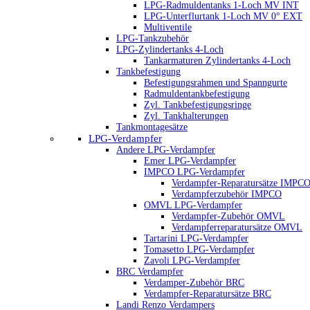
LPG-Radmuldentanks 1-Loch MV INT
LPG-Unterflurtank 1-Loch MV 0° EXT
Multiventile
LPG-Tankzubehör
LPG-Zylindertanks 4-Loch
Tankarmaturen Zylindertanks 4-Loch
Tankbefestigung
Befestigungsrahmen und Spanngurte
Radmuldentankbefestigung
Zyl. Tankbefestigungsringe
Zyl. Tankhalterungen
Tankmontagesätze
LPG-Verdampfer
Andere LPG-Verdampfer
Emer LPG-Verdampfer
IMPCO LPG-Verdampfer
Verdampfer-Reparatursätze IMPC
Verdampferzubehör IMPCO
OMVL LPG-Verdampfer
Verdampfer-Zubehör OMVL
Verdampferreparatursätze OMVL
Tartarini LPG-Verdampfer
Tomasetto LPG-Verdampfer
Zavoli LPG-Verdampfer
BRC Verdampfer
Verdamper-Zubehör BRC
Verdampfer-Reparatursätze BRC
Landi Renzo Verdampers