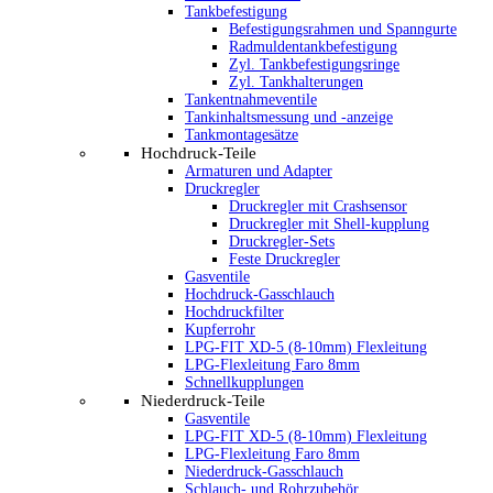
Tankbefestigung
Befestigungsrahmen und Spanngurte
Radmuldentankbefestigung
Zyl. Tankbefestigungsringe
Zyl. Tankhalterungen
Tankentnahmeventile
Tankinhaltsmessung und -anzeige
Tankmontagesätze
Hochdruck-Teile
Armaturen und Adapter
Druckregler
Druckregler mit Crashsensor
Druckregler mit Shell-kupplung
Druckregler-Sets
Feste Druckregler
Gasventile
Hochdruck-Gasschlauch
Hochdruckfilter
Kupferrohr
LPG-FIT XD-5 (8-10mm) Flexleitung
LPG-Flexleitung Faro 8mm
Schnellkupplungen
Niederdruck-Teile
Gasventile
LPG-FIT XD-5 (8-10mm) Flexleitung
LPG-Flexleitung Faro 8mm
Niederdruck-Gasschlauch
Schlauch- und Rohrzubehör