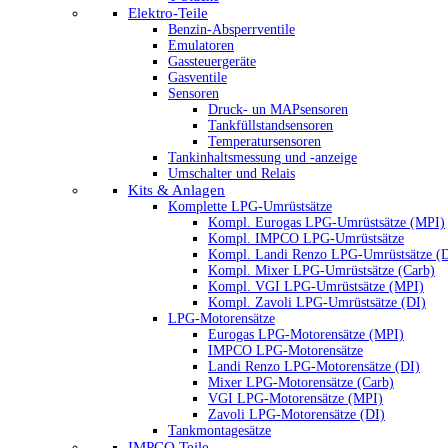
Elektro-Teile
Benzin-Absperrventile
Emulatoren
Gassteuergeräte
Gasventile
Sensoren
Druck- un MAPsensoren
Tankfüllstandsensoren
Temperatursensoren
Tankinhaltsmessung und -anzeige
Umschalter und Relais
Kits & Anlagen
Komplette LPG-Umrüstsätze
Kompl. Eurogas LPG-Umrüstsätze (MPI)
Kompl. IMPCO LPG-Umrüstsätze
Kompl. Landi Renzo LPG-Umrüstsätze (
Kompl. Mixer LPG-Umrüstsätze (Carb)
Kompl. VGI LPG-Umrüstsätze (MPI)
Kompl. Zavoli LPG-Umrüstsätze (DI)
LPG-Motorensätze
Eurogas LPG-Motorensätze (MPI)
IMPCO LPG-Motorensätze
Landi Renzo LPG-Motorensätze (DI)
Mixer LPG-Motorensätze (Carb)
VGI LPG-Motorensätze (MPI)
Zavoli LPG-Motorensätze (DI)
Tankmontagesätze
IMPCO Teile