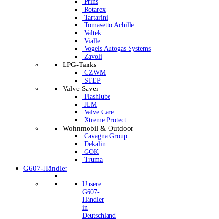
Prins
Rotarex
Tartarini
Tomasetto Achille
Valtek
Vialle
Vogels Autogas Systems
Zavoli
LPG-Tanks
GZWM
STEP
Valve Saver
Flashlube
JLM
Valve Care
Xtreme Protect
Wohnmobil & Outdoor
Cavagna Group
Dekalin
GOK
Truma
G607-Händler
Unsere
G607-
Händler
in
Deutschland