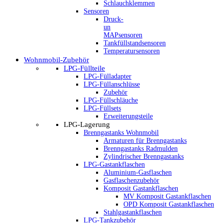
Schlauchklemmen
Sensoren
Druck-
un
MAPsensoren
Tankfüllstandsensoren
Temperatursensoren
Wohnmobil-Zubehör
LPG-Füllteile
LPG-Fülladapter
LPG-Füllanschlüsse
Zubehör
LPG-Füllschläuche
LPG-Füllsets
Erweiterungsteile
LPG-Lagerung
Brenngastanks Wohnmobil
Armaturen für Brenngastanks
Brenngastanks Radmulden
Zylindrischer Brenngastanks
LPG-Gastankflaschen
Aluminium-Gasflaschen
Gasflaschenzubehör
Komposit Gastankflaschen
MV Komposit Gastankflaschen
OPD Komposit Gastankflaschen
Stahlgastankflaschen
LPG-Tankzubehör