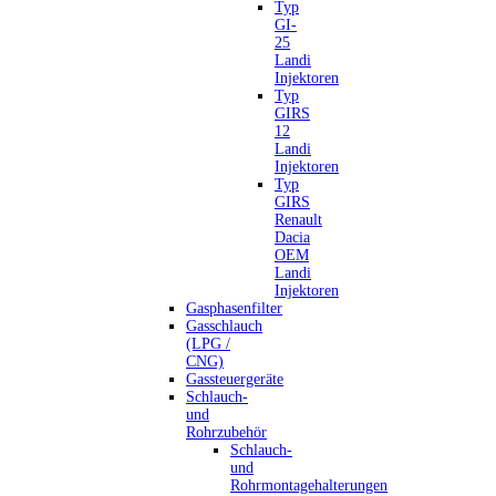
Typ
GI-
25
Landi
Injektoren
Typ
GIRS
12
Landi
Injektoren
Typ
GIRS
Renault
Dacia
OEM
Landi
Injektoren
Gasphasenfilter
Gasschlauch
(LPG /
CNG)
Gassteuergeräte
Schlauch-
und
Rohrzubehör
Schlauch-
und
Rohrmontagehalterungen