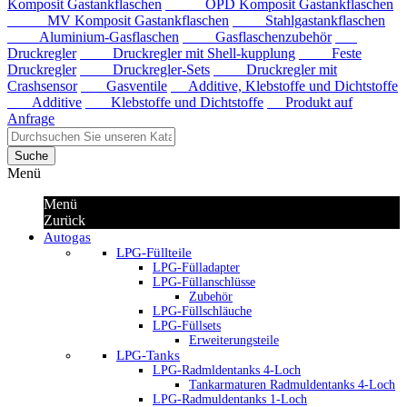
Komposit Gastankflaschen
OPD Komposit Gastankflaschen
MV Komposit Gastankflaschen
Stahlgastankflaschen
Aluminium-Gasflaschen
Gasflaschenzubehör
Druckregler
Druckregler mit Shell-kupplung
Feste
Druckregler
Druckregler-Sets
Druckregler mit
Crashsensor
Gasventile
Additive, Klebstoffe und Dichtstoffe
Additive
Klebstoffe und Dichtstoffe
Produkt auf
Anfrage
Suche
Menü
Menü
Zurück
Autogas
LPG-Füllteile
LPG-Fülladapter
LPG-Füllanschlüsse
Zubehör
LPG-Füllschläuche
LPG-Füllsets
Erweiterungsteile
LPG-Tanks
LPG-Radmldentanks 4-Loch
Tankarmaturen Radmuldentanks 4-Loch
LPG-Radmuldentanks 1-Loch