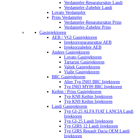
Verdampfer-Reparatursätze Landi
Verdampfer-Zubehör Landi
Lovato Verdampfer
Prins Verdampfer
Verdampfer-Reparatursätze Prins
Verdampfer-Zubehör Prins
Gasinjektoren
AEB / VGI Gasinjektoren
Injektorreparatursätze AEB
Injektorzubehör AEB
Andere Gasinjektoren
Lovato Gasinjektoren
Tartarini Gasinjektoren
Valtek Gasinjektoren
Vialle Gasinjektoren
BRC Gasinjektoren
Alter Typ IN03 BRC Injektoren
Typ IN03 MY09 BRC Injektoren
Keihin / Prins Gasinjektoren
Typ KN8 Keihin Injektoren
Typ KN9 Keihin Injektoren
Landi Gasinjektoren
Typ GI-25 ALFA FIAT LANCIA Landi
Injektoren
Typ GI-25 Landi Injektoren
Typ GIRS 12 Landi Injektoren
Typ GIRS Renault Dacia OEM Landi
Injektoren