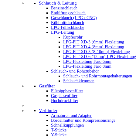
Schlauch & Leitung
Benzinschlauch
Entlüftungsschlauch
Gasschlauch (LPG / CNG)
Kühlmittelschlauch
LPG-Füllschläuche
LPG-Leitung
Kupferrohr
LPG-FIT XD-3 (6mm) Flexleitung
LPG-FIT XD-4 (8mm) Flexleitung
LPG-FIT XD-5 (8-10mm) Flexleitung
LPG-FIT XD-6 (12mm) LPG-Flexleitung
LPG-Flexleitung Faro 6mm
LPG-Flexleitung Faro 8mm
Schlauch- und Rohrzubehör
Schlauch- und Rohrmontagehalterungen
Schlauchklemmen
Gasfilter
Flüssigphasenfilter
Gasphasenfilter
Hochdruckfilter
Verbinder
Armaturen und Adapter
Bördelmutter und Kompressionsringe
Schnellkupplungen
T-Stücke
Y-Stücke