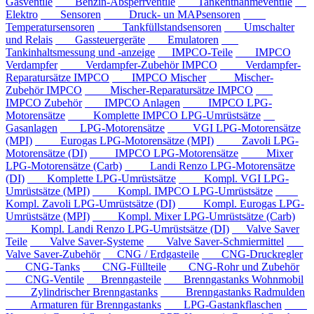
Gasventile
Benzin-Absperrventile
Tankentnahmeventile
Elektro
Sensoren
Druck- un MAPsensoren
Temperatursensoren
Tankfüllstandsensoren
Umschalter
und Relais
Gassteuergeräte
Emulatoren
Tankinhaltsmessung und -anzeige
IMPCO-Teile
IMPCO
Verdampfer
Verdampfer-Zubehör IMPCO
Verdampfer-
Reparatursätze IMPCO
IMPCO Mischer
Mischer-
Zubehör IMPCO
Mischer-Reparatursätze IMPCO
IMPCO Zubehör
IMPCO Anlagen
IMPCO LPG-
Motorensätze
Komplette IMPCO LPG-Umrüstsätze
Gasanlagen
LPG-Motorensätze
VGI LPG-Motorensätze
(MPI)
Eurogas LPG-Motorensätze (MPI)
Zavoli LPG-
Motorensätze (DI)
IMPCO LPG-Motorensätze
Mixer
LPG-Motorensätze (Carb)
Landi Renzo LPG-Motorensätze
(DI)
Komplette LPG-Umrüstsätze
Kompl. VGI LPG-
Umrüstsätze (MPI)
Kompl. IMPCO LPG-Umrüstsätze
Kompl. Zavoli LPG-Umrüstsätze (DI)
Kompl. Eurogas LPG-
Umrüstsätze (MPI)
Kompl. Mixer LPG-Umrüstsätze (Carb)
Kompl. Landi Renzo LPG-Umrüstsätze (DI)
Valve Saver
Teile
Valve Saver-Systeme
Valve Saver-Schmiermittel
Valve Saver-Zubehör
CNG / Erdgasteile
CNG-Druckregler
CNG-Tanks
CNG-Füllteile
CNG-Rohr und Zubehör
CNG-Ventile
Brenngasteile
Brenngastanks Wohnmobil
Zylindrischer Brenngastanks
Brenngastanks Radmulden
Armaturen für Brenngastanks
LPG-Gastankflaschen