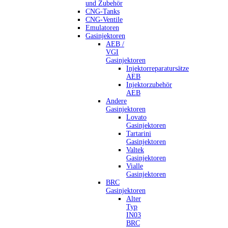
und Zubehör
CNG-Tanks
CNG-Ventile
Emulatoren
Gasinjektoren
AEB /
VGI
Gasinjektoren
Injektorreparatursätze
AEB
Injektorzubehör
AEB
Andere
Gasinjektoren
Lovato
Gasinjektoren
Tartarini
Gasinjektoren
Valtek
Gasinjektoren
Vialle
Gasinjektoren
BRC
Gasinjektoren
Alter
Typ
IN03
BRC