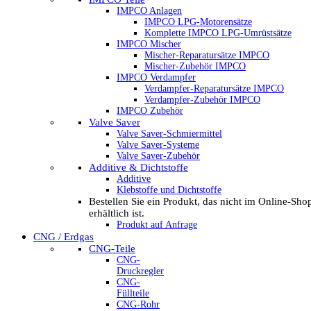
IMPCO Anlagen
IMPCO LPG-Motorensätze
Komplette IMPCO LPG-Umrüstsätze
IMPCO Mischer
Mischer-Reparatursätze IMPCO
Mischer-Zubehör IMPCO
IMPCO Verdampfer
Verdampfer-Reparatursätze IMPCO
Verdampfer-Zubehör IMPCO
IMPCO Zubehör
Valve Saver
Valve Saver-Schmiermittel
Valve Saver-Systeme
Valve Saver-Zubehör
Additive & Dichtstoffe
Additive
Klebstoffe und Dichtstoffe
Bestellen Sie ein Produkt, das nicht im Online-Sho
erhältlich ist.
Produkt auf Anfrage
CNG / Erdgas
CNG-Teile
CNG-
Druckregler
CNG-
Füllteile
CNG-Rohr