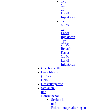
Typ
GI-
25
Landi
Injektoren
Typ
GIRS
12
Landi
Injektoren
Typ
GIRS
Renault
Dacia
OEM
Landi
Injektoren
Gasphasenfilter
Gasschlauch
(LPG /
CNG)
Gassteuergeräte
Schlauch-
und
Rohrzubehör
Schlauch-
und
Rohrmontagehalterungen