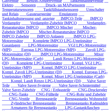
Gasventile
Benzin-Absperrventile
Tankentnahmeventile
Elektro
Sensoren
Druck- un MAPsensoren
Temperatursensoren
Tankfüllstandsensoren
Umschalter
und Relais
Gassteuergeräte
Emulatoren
Tankinhaltsmessung und -anzeige
IMPCO-Teile
IMPCO
Verdampfer
Verdampfer-Zubehör IMPCO
Verdampfer-
Reparatursätze IMPCO
IMPCO Mischer
Mischer-
Zubehör IMPCO
Mischer-Reparatursätze IMPCO
IMPCO Zubehör
IMPCO Anlagen
IMPCO LPG-
Motorensätze
Komplette IMPCO LPG-Umrüstsätze
Gasanlagen
LPG-Motorensätze
VGI LPG-Motorensätze
(MPI)
Eurogas LPG-Motorensätze (MPI)
Zavoli LPG-
Motorensätze (DI)
IMPCO LPG-Motorensätze
Mixer
LPG-Motorensätze (Carb)
Landi Renzo LPG-Motorensätze
(DI)
Komplette LPG-Umrüstsätze
Kompl. VGI LPG-
Umrüstsätze (MPI)
Kompl. IMPCO LPG-Umrüstsätze
Kompl. Zavoli LPG-Umrüstsätze (DI)
Kompl. Eurogas LPG-
Umrüstsätze (MPI)
Kompl. Mixer LPG-Umrüstsätze (Carb)
Kompl. Landi Renzo LPG-Umrüstsätze (DI)
Valve Saver
Teile
Valve Saver-Systeme
Valve Saver-Schmiermittel
Valve Saver-Zubehör
CNG / Erdgasteile
CNG-Druckregler
CNG-Tanks
CNG-Füllteile
CNG-Rohr und Zubehör
CNG-Ventile
Brenngasteile
Brenngastanks Wohnmobil
Zylindrischer Brenngastanks
Brenngastanks Radmulden
Armaturen für Brenngastanks
LPG-Gastankflaschen