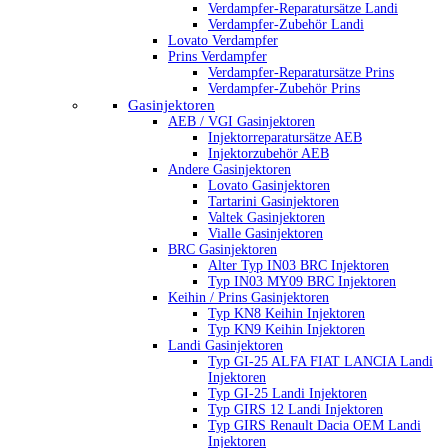
Verdampfer-Reparatursätze Landi
Verdampfer-Zubehör Landi
Lovato Verdampfer
Prins Verdampfer
Verdampfer-Reparatursätze Prins
Verdampfer-Zubehör Prins
Gasinjektoren
AEB / VGI Gasinjektoren
Injektorreparatursätze AEB
Injektorzubehör AEB
Andere Gasinjektoren
Lovato Gasinjektoren
Tartarini Gasinjektoren
Valtek Gasinjektoren
Vialle Gasinjektoren
BRC Gasinjektoren
Alter Typ IN03 BRC Injektoren
Typ IN03 MY09 BRC Injektoren
Keihin / Prins Gasinjektoren
Typ KN8 Keihin Injektoren
Typ KN9 Keihin Injektoren
Landi Gasinjektoren
Typ GI-25 ALFA FIAT LANCIA Landi
Injektoren
Typ GI-25 Landi Injektoren
Typ GIRS 12 Landi Injektoren
Typ GIRS Renault Dacia OEM Landi
Injektoren