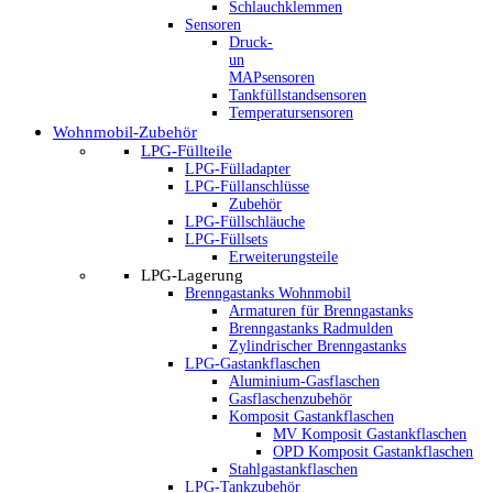
Schlauchklemmen
Sensoren
Druck-
un
MAPsensoren
Tankfüllstandsensoren
Temperatursensoren
Wohnmobil-Zubehör
LPG-Füllteile
LPG-Fülladapter
LPG-Füllanschlüsse
Zubehör
LPG-Füllschläuche
LPG-Füllsets
Erweiterungsteile
LPG-Lagerung
Brenngastanks Wohnmobil
Armaturen für Brenngastanks
Brenngastanks Radmulden
Zylindrischer Brenngastanks
LPG-Gastankflaschen
Aluminium-Gasflaschen
Gasflaschenzubehör
Komposit Gastankflaschen
MV Komposit Gastankflaschen
OPD Komposit Gastankflaschen
Stahlgastankflaschen
LPG-Tankzubehör