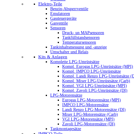
Elektro-Teile
Benzin-Absperrventile
Emulatoren
Gassteuergeräte
Gasventile
Sensoren
Druck- un MAPsensoren
Tankfüllstandsensoren
Temperatursensoren
Tankinhaltsmessung und -anzeige
Umschalter und Relais
Kits & Anlagen
Komplette LPG-Umrüstsätze
Kompl. Eurogas LPG-Umrüstsätze (MPI)
Kompl. IMPCO LPG-Umrüstsätze
Kompl. Landi Renzo LPG-Umrüstsätze (
Kompl. Mixer LPG-Umrüstsätze (Carb)
Kompl. VGI LPG-Umrüstsätze (MPI)
Kompl. Zavoli LPG-Umrüstsätze (DI)
LPG-Motorensätze
Eurogas LPG-Motorensätze (MPI)
IMPCO LPG-Motorensätze
Landi Renzo LPG-Motorensätze (DI)
Mixer LPG-Motorensätze (Carb)
VGI LPG-Motorensätze (MPI)
Zavoli LPG-Motorensätze (DI)
Tankmontagesätze
IMPCO Teile