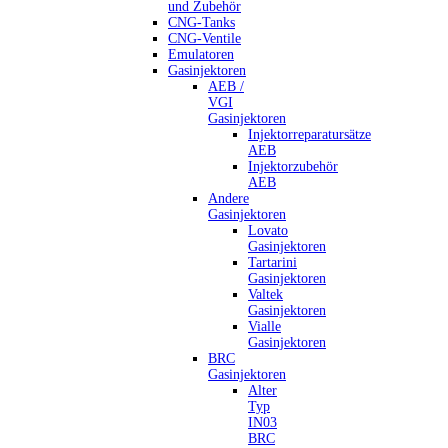
und Zubehör
CNG-Tanks
CNG-Ventile
Emulatoren
Gasinjektoren
AEB /
VGI
Gasinjektoren
Injektorreparatursätze
AEB
Injektorzubehör
AEB
Andere
Gasinjektoren
Lovato
Gasinjektoren
Tartarini
Gasinjektoren
Valtek
Gasinjektoren
Vialle
Gasinjektoren
BRC
Gasinjektoren
Alter
Typ
IN03
BRC