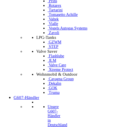
Prins
Rotarex
Tartarini
Tomasetto Achille
Valtek
Vialle
Vogels Autogas Systems
Zavoli
LPG-Tanks
GZWM
STEP
Valve Saver
Flashlube
JLM
Valve Care
Xtreme Protect
Wohnmobil & Outdoor
Cavagna Group
Dekalin
GOK
Truma
G607-Händler
Unsere
G607-
Händler
in
Deutschland