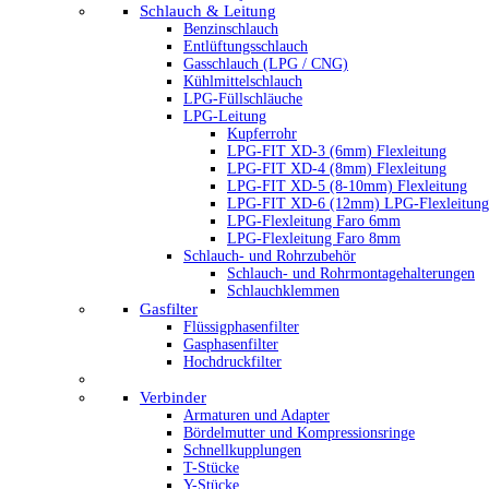
Schlauch & Leitung
Benzinschlauch
Entlüftungsschlauch
Gasschlauch (LPG / CNG)
Kühlmittelschlauch
LPG-Füllschläuche
LPG-Leitung
Kupferrohr
LPG-FIT XD-3 (6mm) Flexleitung
LPG-FIT XD-4 (8mm) Flexleitung
LPG-FIT XD-5 (8-10mm) Flexleitung
LPG-FIT XD-6 (12mm) LPG-Flexleitung
LPG-Flexleitung Faro 6mm
LPG-Flexleitung Faro 8mm
Schlauch- und Rohrzubehör
Schlauch- und Rohrmontagehalterungen
Schlauchklemmen
Gasfilter
Flüssigphasenfilter
Gasphasenfilter
Hochdruckfilter
Verbinder
Armaturen und Adapter
Bördelmutter und Kompressionsringe
Schnellkupplungen
T-Stücke
Y-Stücke