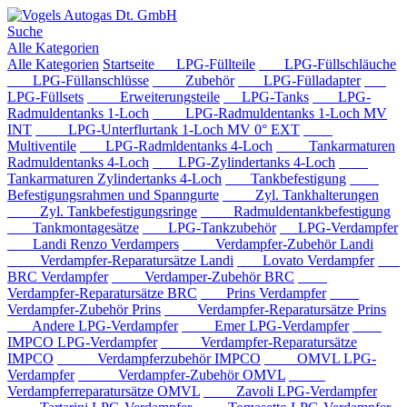
Suche
Alle Kategorien
Alle Kategorien
Startseite
LPG-Füllteile
LPG-Füllschläuche
LPG-Füllanschlüsse
Zubehör
LPG-Fülladapter
LPG-Füllsets
Erweiterungsteile
LPG-Tanks
LPG-
Radmuldentanks 1-Loch
LPG-Radmuldentanks 1-Loch MV
INT
LPG-Unterflurtank 1-Loch MV 0° EXT
Multiventile
LPG-Radmldentanks 4-Loch
Tankarmaturen
Radmuldentanks 4-Loch
LPG-Zylindertanks 4-Loch
Tankarmaturen Zylindertanks 4-Loch
Tankbefestigung
Befestigungsrahmen und Spanngurte
Zyl. Tankhalterungen
Zyl. Tankbefestigungsringe
Radmuldentankbefestigung
Tankmontagesätze
LPG-Tankzubehör
LPG-Verdampfer
Landi Renzo Verdampers
Verdampfer-Zubehör Landi
Verdampfer-Reparatursätze Landi
Lovato Verdampfer
BRC Verdampfer
Verdamper-Zubehör BRC
Verdampfer-Reparatursätze BRC
Prins Verdampfer
Verdampfer-Zubehör Prins
Verdampfer-Reparatursätze Prins
Andere LPG-Verdampfer
Emer LPG-Verdampfer
IMPCO LPG-Verdampfer
Verdampfer-Reparatursätze
IMPCO
Verdampferzubehör IMPCO
OMVL LPG-
Verdampfer
Verdampfer-Zubehör OMVL
Verdampferreparatursätze OMVL
Zavoli LPG-Verdampfer