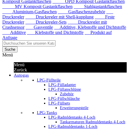
Komposit Gastankflaschen
OPD Komposit Gastankflaschen
MV Komposit Gastankflaschen
Stahlgastankflaschen
Aluminium-Gasflaschen
Gasflaschenzubehör
Druckregler
Druckregler mit Shell-kupplung
Feste
Druckregler
Druckregler-Sets
Druckregler mit
Crashsensor
Gasventile
Additive, Klebstoffe und Dichtstoffe
Additive
Klebstoffe und Dichtstoffe
Produkt auf
Anfrage
Suche
Menü
Menü
Zurück
Autogas
LPG-Füllteile
LPG-Fülladapter
LPG-Füllanschlüsse
Zubehör
LPG-Füllschläuche
LPG-Füllsets
Erweiterungsteile
LPG-Tanks
LPG-Radmldentanks 4-Loch
Tankarmaturen Radmuldentanks 4-Loch
LPG-Radmuldentanks 1-Loch