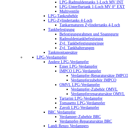
LPG-Radmuldentanks 1-Loch MV INT
LPG-Unterflurtank 1-Loch MV 0° EXT
Multiventile
LPG-Tankzubehör
LPG-Zylindertanks 4-Loch
Tankarmaturen Zylindertanks 4-Loch
Tankbefestigung
Befestigungsrahmen und Spanngurte
Radmuldentankbefestigung
Zyl. Tankbefestigungsringe
Zyl. Tankhalterungen
Tankmontagesätze
LPG-Verdampfer
Andere LPG-Verdampfer
Emer LPG-Verdampfer
IMPCO LPG-Verdampfer
Verdampfer-Reparatursätze IMPC
Verdampferzubehör IMPCO
OMVL LPG-Verdampfer
Verdampfer-Zubehör OMVL
Verdampferreparatursätze OMVL
Tartarini LPG-Verdampfer
Tomasetto LPG-Verdampfer
Zavoli LPG-Verdampfer
BRC Verdampfer
Verdamper-Zubehör BRC
Verdampfer-Reparatursätze BRC
Landi Renzo Verdampers