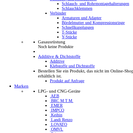
Schlauch- und Rohrmontagehalterungen
Schlauchklemmen
Verbinder
Armaturen und Adapter
Bördelmutter und Kompressionsringe
Schnellkupplungen
T-Stücke
Y-Stücke
Gasausrüstung
Noch keine Produkte
Additive & Dichtstoffe
Additive
Klebstoffe und Dichtstoffe
Bestellen Sie ein Produkt, das nicht im Online-Sho
erhältlich ist.
Produkt auf Anfrage
Marken
LPG- und CNG-Geräte
AEB
BRC M.T.M.
EMER
IMPCO
Keihin
Landi Renzo
LOVATO
OMVL