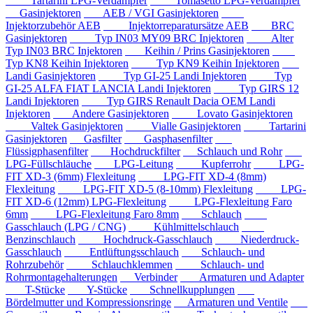
Tartarini LPG-Verdampfer
Tomasetto LPG-Verdampfer
Gasinjektoren
AEB / VGI Gasinjektoren
Injektorzubehör AEB
Injektorreparatursätze AEB
BRC
Gasinjektoren
Typ IN03 MY09 BRC Injektoren
Alter
Typ IN03 BRC Injektoren
Keihin / Prins Gasinjektoren
Typ KN8 Keihin Injektoren
Typ KN9 Keihin Injektoren
Landi Gasinjektoren
Typ GI-25 Landi Injektoren
Typ
GI-25 ALFA FIAT LANCIA Landi Injektoren
Typ GIRS 12
Landi Injektoren
Typ GIRS Renault Dacia OEM Landi
Injektoren
Andere Gasinjektoren
Lovato Gasinjektoren
Valtek Gasinjektoren
Vialle Gasinjektoren
Tartarini
Gasinjektoren
Gasfilter
Gasphasenfilter
Flüssigphasenfilter
Hochdruckfilter
Schlauch und Rohr
LPG-Füllschläuche
LPG-Leitung
Kupferrohr
LPG-
FIT XD-3 (6mm) Flexleitung
LPG-FIT XD-4 (8mm)
Flexleitung
LPG-FIT XD-5 (8-10mm) Flexleitung
LPG-
FIT XD-6 (12mm) LPG-Flexleitung
LPG-Flexleitung Faro
6mm
LPG-Flexleitung Faro 8mm
Schlauch
Gasschlauch (LPG / CNG)
Kühlmittelschlauch
Benzinschlauch
Hochdruck-Gasschlauch
Niederdruck-
Gasschlauch
Entlüftungsschlauch
Schlauch- und
Rohrzubehör
Schlauchklemmen
Schlauch- und
Rohrmontagehalterungen
Verbinder
Armaturen und Adapter
T-Stücke
Y-Stücke
Schnellkupplungen
Bördelmutter und Kompressionsringe
Armaturen und Ventile