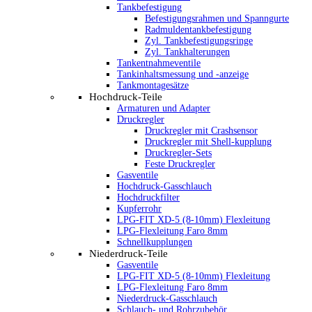
Tankbefestigung
Befestigungsrahmen und Spanngurte
Radmuldentankbefestigung
Zyl. Tankbefestigungsringe
Zyl. Tankhalterungen
Tankentnahmeventile
Tankinhaltsmessung und -anzeige
Tankmontagesätze
Hochdruck-Teile
Armaturen und Adapter
Druckregler
Druckregler mit Crashsensor
Druckregler mit Shell-kupplung
Druckregler-Sets
Feste Druckregler
Gasventile
Hochdruck-Gasschlauch
Hochdruckfilter
Kupferrohr
LPG-FIT XD-5 (8-10mm) Flexleitung
LPG-Flexleitung Faro 8mm
Schnellkupplungen
Niederdruck-Teile
Gasventile
LPG-FIT XD-5 (8-10mm) Flexleitung
LPG-Flexleitung Faro 8mm
Niederdruck-Gasschlauch
Schlauch- und Rohrzubehör