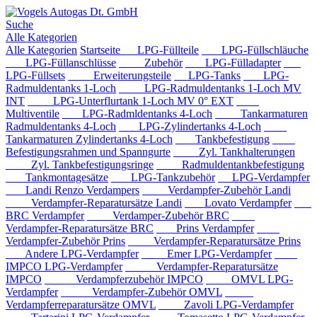
Suche
Alle Kategorien
Alle Kategorien
Startseite
LPG-Füllteile
LPG-Füllschläuche
LPG-Füllanschlüsse
Zubehör
LPG-Fülladapter
LPG-Füllsets
Erweiterungsteile
LPG-Tanks
LPG-
Radmuldentanks 1-Loch
LPG-Radmuldentanks 1-Loch MV
INT
LPG-Unterflurtank 1-Loch MV 0° EXT
Multiventile
LPG-Radmldentanks 4-Loch
Tankarmaturen
Radmuldentanks 4-Loch
LPG-Zylindertanks 4-Loch
Tankarmaturen Zylindertanks 4-Loch
Tankbefestigung
Befestigungsrahmen und Spanngurte
Zyl. Tankhalterungen
Zyl. Tankbefestigungsringe
Radmuldentankbefestigung
Tankmontagesätze
LPG-Tankzubehör
LPG-Verdampfer
Landi Renzo Verdampers
Verdampfer-Zubehör Landi
Verdampfer-Reparatursätze Landi
Lovato Verdampfer
BRC Verdampfer
Verdamper-Zubehör BRC
Verdampfer-Reparatursätze BRC
Prins Verdampfer
Verdampfer-Zubehör Prins
Verdampfer-Reparatursätze Prins
Andere LPG-Verdampfer
Emer LPG-Verdampfer
IMPCO LPG-Verdampfer
Verdampfer-Reparatursätze
IMPCO
Verdampferzubehör IMPCO
OMVL LPG-
Verdampfer
Verdampfer-Zubehör OMVL
Verdampferreparatursätze OMVL
Zavoli LPG-Verdampfer