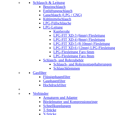
Schlauch & Leitung
Benzinschlauch
Entlüftungsschlauch
Gasschlauch (LPG / CNG)
Kühlmittelschlauch
LPG-Füllschläuche
LPG-Leitung
Kupferrohr
LPG-FIT XD-3 (6mm) Flexleitung
LPG-FIT XD-4 (8mm) Flexleitung
LPG-FIT XD-5 (8-10mm) Flexleitung
LPG-FIT XD-6 (12mm) LPG-Flexleitung
LPG-Flexleitung Faro 6mm
LPG-Flexleitung Faro 8mm
Schlauch- und Rohrzubehör
Schlauch- und Rohrmontagehalterungen
Schlauchklemmen
Gasfilter
Flüssigphasenfilter
Gasphasenfilter
Hochdruckfilter
Verbinder
Armaturen und Adapter
Bördelmutter und Kompressionsringe
Schnellkupplungen
T-Stücke
Y-Stücke