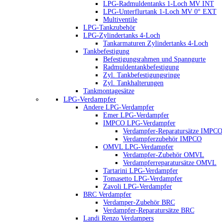
LPG-Radmuldentanks 1-Loch MV INT
LPG-Unterflurtank 1-Loch MV 0° EXT
Multiventile
LPG-Tankzubehör
LPG-Zylindertanks 4-Loch
Tankarmaturen Zylindertanks 4-Loch
Tankbefestigung
Befestigungsrahmen und Spanngurte
Radmuldentankbefestigung
Zyl. Tankbefestigungsringe
Zyl. Tankhalterungen
Tankmontagesätze
LPG-Verdampfer
Andere LPG-Verdampfer
Emer LPG-Verdampfer
IMPCO LPG-Verdampfer
Verdampfer-Reparatursätze IMPC
Verdampferzubehör IMPCO
OMVL LPG-Verdampfer
Verdampfer-Zubehör OMVL
Verdampferreparatursätze OMVL
Tartarini LPG-Verdampfer
Tomasetto LPG-Verdampfer
Zavoli LPG-Verdampfer
BRC Verdampfer
Verdamper-Zubehör BRC
Verdampfer-Reparatursätze BRC
Landi Renzo Verdampers