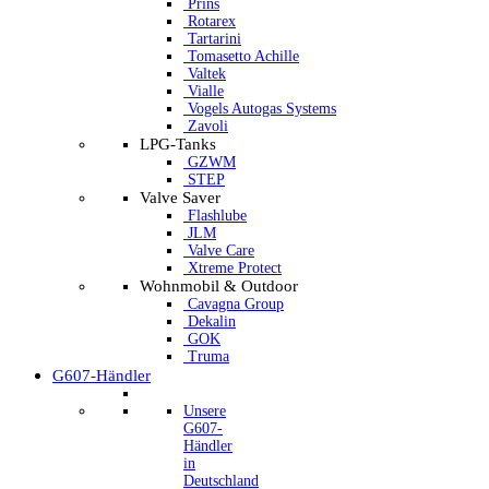
Prins
Rotarex
Tartarini
Tomasetto Achille
Valtek
Vialle
Vogels Autogas Systems
Zavoli
LPG-Tanks
GZWM
STEP
Valve Saver
Flashlube
JLM
Valve Care
Xtreme Protect
Wohnmobil & Outdoor
Cavagna Group
Dekalin
GOK
Truma
G607-Händler
Unsere
G607-
Händler
in
Deutschland