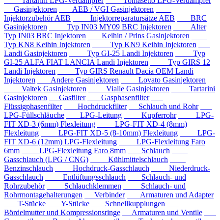
Tartarini LPG-Verdampfer
Tomasetto LPG-Verdampfer
Gasinjektoren
AEB / VGI Gasinjektoren
Injektorzubehör AEB
Injektorreparatursätze AEB
BRC
Gasinjektoren
Typ IN03 MY09 BRC Injektoren
Alter
Typ IN03 BRC Injektoren
Keihin / Prins Gasinjektoren
Typ KN8 Keihin Injektoren
Typ KN9 Keihin Injektoren
Landi Gasinjektoren
Typ GI-25 Landi Injektoren
Typ
GI-25 ALFA FIAT LANCIA Landi Injektoren
Typ GIRS 12
Landi Injektoren
Typ GIRS Renault Dacia OEM Landi
Injektoren
Andere Gasinjektoren
Lovato Gasinjektoren
Valtek Gasinjektoren
Vialle Gasinjektoren
Tartarini
Gasinjektoren
Gasfilter
Gasphasenfilter
Flüssigphasenfilter
Hochdruckfilter
Schlauch und Rohr
LPG-Füllschläuche
LPG-Leitung
Kupferrohr
LPG-
FIT XD-3 (6mm) Flexleitung
LPG-FIT XD-4 (8mm)
Flexleitung
LPG-FIT XD-5 (8-10mm) Flexleitung
LPG-
FIT XD-6 (12mm) LPG-Flexleitung
LPG-Flexleitung Faro
6mm
LPG-Flexleitung Faro 8mm
Schlauch
Gasschlauch (LPG / CNG)
Kühlmittelschlauch
Benzinschlauch
Hochdruck-Gasschlauch
Niederdruck-
Gasschlauch
Entlüftungsschlauch
Schlauch- und
Rohrzubehör
Schlauchklemmen
Schlauch- und
Rohrmontagehalterungen
Verbinder
Armaturen und Adapter
T-Stücke
Y-Stücke
Schnellkupplungen
Bördelmutter und Kompressionsringe
Armaturen und Ventile