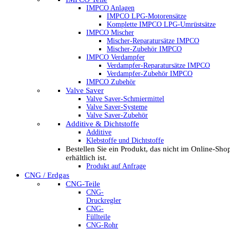
IMPCO Anlagen
IMPCO LPG-Motorensätze
Komplette IMPCO LPG-Umrüstsätze
IMPCO Mischer
Mischer-Reparatursätze IMPCO
Mischer-Zubehör IMPCO
IMPCO Verdampfer
Verdampfer-Reparatursätze IMPCO
Verdampfer-Zubehör IMPCO
IMPCO Zubehör
Valve Saver
Valve Saver-Schmiermittel
Valve Saver-Systeme
Valve Saver-Zubehör
Additive & Dichtstoffe
Additive
Klebstoffe und Dichtstoffe
Bestellen Sie ein Produkt, das nicht im Online-Sho
erhältlich ist.
Produkt auf Anfrage
CNG / Erdgas
CNG-Teile
CNG-
Druckregler
CNG-
Füllteile
CNG-Rohr