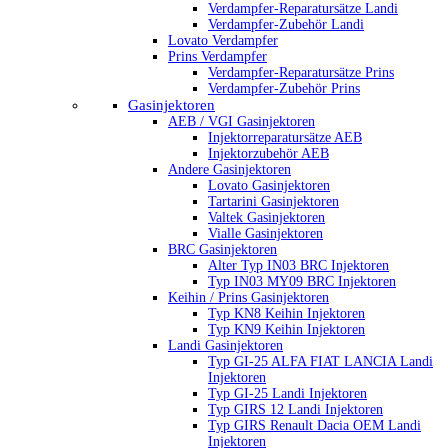
Verdampfer-Reparatursätze Landi
Verdampfer-Zubehör Landi
Lovato Verdampfer
Prins Verdampfer
Verdampfer-Reparatursätze Prins
Verdampfer-Zubehör Prins
Gasinjektoren
AEB / VGI Gasinjektoren
Injektorreparatursätze AEB
Injektorzubehör AEB
Andere Gasinjektoren
Lovato Gasinjektoren
Tartarini Gasinjektoren
Valtek Gasinjektoren
Vialle Gasinjektoren
BRC Gasinjektoren
Alter Typ IN03 BRC Injektoren
Typ IN03 MY09 BRC Injektoren
Keihin / Prins Gasinjektoren
Typ KN8 Keihin Injektoren
Typ KN9 Keihin Injektoren
Landi Gasinjektoren
Typ GI-25 ALFA FIAT LANCIA Landi
Injektoren
Typ GI-25 Landi Injektoren
Typ GIRS 12 Landi Injektoren
Typ GIRS Renault Dacia OEM Landi
Injektoren