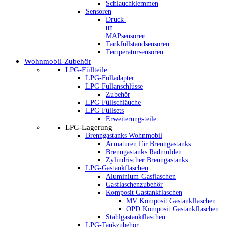
Schlauchklemmen
Sensoren
Druck-
un
MAPsensoren
Tankfüllstandsensoren
Temperatursensoren
Wohnmobil-Zubehör
LPG-Füllteile
LPG-Fülladapter
LPG-Füllanschlüsse
Zubehör
LPG-Füllschläuche
LPG-Füllsets
Erweiterungsteile
LPG-Lagerung
Brenngastanks Wohnmobil
Armaturen für Brenngastanks
Brenngastanks Radmulden
Zylindrischer Brenngastanks
LPG-Gastankflaschen
Aluminium-Gasflaschen
Gasflaschenzubehör
Komposit Gastankflaschen
MV Komposit Gastankflaschen
OPD Komposit Gastankflaschen
Stahlgastankflaschen
LPG-Tankzubehör