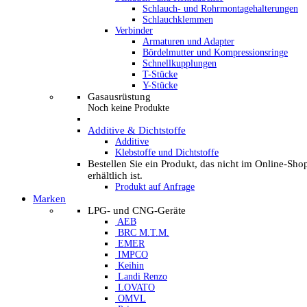
Schlauch- und Rohrmontagehalterungen
Schlauchklemmen
Verbinder
Armaturen und Adapter
Bördelmutter und Kompressionsringe
Schnellkupplungen
T-Stücke
Y-Stücke
Gasausrüstung
Noch keine Produkte
Additive & Dichtstoffe
Additive
Klebstoffe und Dichtstoffe
Bestellen Sie ein Produkt, das nicht im Online-Sho
erhältlich ist.
Produkt auf Anfrage
Marken
LPG- und CNG-Geräte
AEB
BRC M.T.M.
EMER
IMPCO
Keihin
Landi Renzo
LOVATO
OMVL