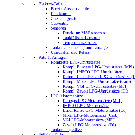
Elektro-Teile
Benzin-Absperrventile
Emulatoren
Gassteuergeräte
Gasventile
Sensoren
Druck- un MAPsensoren
Tankfüllstandsensoren
Temperatursensoren
Tankinhaltsmessung und -anzeige
Umschalter und Relais
Kits & Anlagen
Komplette LPG-Umrüstsätze
Kompl. Eurogas LPG-Umrüstsätze (MPI)
Kompl. IMPCO LPG-Umrüstsätze
Kompl. Landi Renzo LPG-Umrüstsätze (
Kompl. Mixer LPG-Umrüstsätze (Carb)
Kompl. VGI LPG-Umrüstsätze (MPI)
Kompl. Zavoli LPG-Umrüstsätze (DI)
LPG-Motorensätze
Eurogas LPG-Motorensätze (MPI)
IMPCO LPG-Motorensätze
Landi Renzo LPG-Motorensätze (DI)
Mixer LPG-Motorensätze (Carb)
VGI LPG-Motorensätze (MPI)
Zavoli LPG-Motorensätze (DI)
Tankmontagesätze
IMPCO Teile