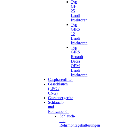
Typ
GI-
25
Landi
Injektoren
Typ
GIRS
12
Landi
Injektoren
Typ
GIRS
Renault
Dacia
OEM
Landi
Injektoren
Gasphasenfilter
Gasschlauch
(LPG /
CNG)
Gassteuergeräte
Schlauch-
und
Rohrzubehör
Schlauch-
und
Rohrmontagehalterungen