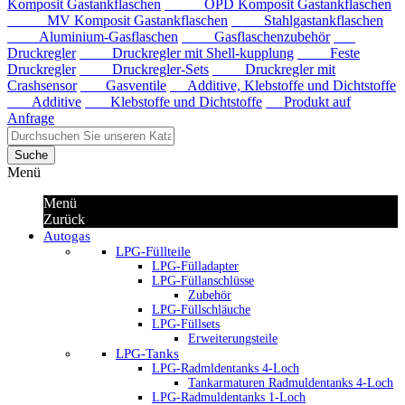
Komposit Gastankflaschen
OPD Komposit Gastankflaschen
MV Komposit Gastankflaschen
Stahlgastankflaschen
Aluminium-Gasflaschen
Gasflaschenzubehör
Druckregler
Druckregler mit Shell-kupplung
Feste
Druckregler
Druckregler-Sets
Druckregler mit
Crashsensor
Gasventile
Additive, Klebstoffe und Dichtstoffe
Additive
Klebstoffe und Dichtstoffe
Produkt auf
Anfrage
Suche
Menü
Menü
Zurück
Autogas
LPG-Füllteile
LPG-Fülladapter
LPG-Füllanschlüsse
Zubehör
LPG-Füllschläuche
LPG-Füllsets
Erweiterungsteile
LPG-Tanks
LPG-Radmldentanks 4-Loch
Tankarmaturen Radmuldentanks 4-Loch
LPG-Radmuldentanks 1-Loch