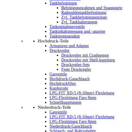
Tankbefestigung
Befestigungsrahmen und Spanngurte
Radmuldentankbefestigung
Zyl. Tankbefestigungsringe
Zyl. Tankhalterungen
Tankentnahmeventile
Tankinhaltsmessung und -anzeige
Tankmontagesätze
Hochdruck-Teile
Armaturen und Adapter
Druckregler
Druckregler mit Crashsensor
Druckregler mit Shell-kupplung
Druckregler-Sets
Feste Druckregler
Gasventile
Hochdruck-Gasschlauch
Hochdruckfilter
Kupferrohr
LPG-FIT XD-5 (8-10mm) Flexleitung
LPG-Flexleitung Faro 8mm
Schnellkupplungen
Niederdruck-Teile
Gasventile
LPG-FIT XD-5 (8-10mm) Flexleitung
LPG-Flexleitung Faro 8mm
Niederdruck-Gasschlauch
Schlauch- und Rohrzubehör