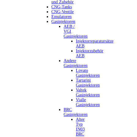
und Zubehör
CNG-Tanks
CNG-Ventile
Emulatoren
Gasinjektoren
AEB /
VGI
Gasinjektoren
Injektorreparatursätze
AEB
Injektorzubehör
AEB
Andere
Gasinjektoren
Lovato
Gasinjektoren
Tartarini
Gasinjektoren
Valtek
Gasinjektoren
Vialle
Gasinjektoren
BRC
Gasinjektoren
Alter
Typ
IN03
BRC