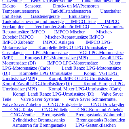
Gasventile
Benzin-Absperrventile
Tankentnahmeventile
Elektro
Sensoren
Druck- un MAPsensoren
Temperatursensoren
Tankfüllstandsensoren
Umschalter
und Relais
Gassteuergeräte
Emulatoren
Tankinhaltsmessung und -anzeige
IMPCO-Teile
IMPCO
Verdampfer
Verdampfer-Zubehör IMPCO
Verdampfer-
Reparatursätze IMPCO
IMPCO Mischer
Mischer-
Zubehör IMPCO
Mischer-Reparatursätze IMPCO
IMPCO Zubehör
IMPCO Anlagen
IMPCO LPG-
Motorensätze
Komplette IMPCO LPG-Umrüstsätze
Gasanlagen
LPG-Motorensätze
VGI LPG-Motorensätze
(MPI)
Eurogas LPG-Motorensätze (MPI)
Zavoli LPG-
Motorensätze (DI)
IMPCO LPG-Motorensätze
Mixer
LPG-Motorensätze (Carb)
Landi Renzo LPG-Motorensätze
(DI)
Komplette LPG-Umrüstsätze
Kompl. VGI LPG-
Umrüstsätze (MPI)
Kompl. IMPCO LPG-Umrüstsätze
Kompl. Zavoli LPG-Umrüstsätze (DI)
Kompl. Eurogas LPG-
Umrüstsätze (MPI)
Kompl. Mixer LPG-Umrüstsätze (Carb)
Kompl. Landi Renzo LPG-Umrüstsätze (DI)
Valve Saver
Teile
Valve Saver-Systeme
Valve Saver-Schmiermittel
Valve Saver-Zubehör
CNG / Erdgasteile
CNG-Druckregler
CNG-Tanks
CNG-Füllteile
CNG-Rohr und Zubehör
CNG-Ventile
Brenngasteile
Brenngastanks Wohnmobil
Zylindrischer Brenngastanks
Brenngastanks Radmulden
Armaturen für Brenngastanks
LPG-Gastankflaschen