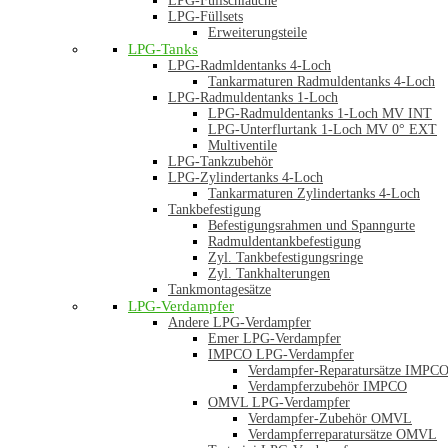
LPG-Füllschläuche
LPG-Füllsets
Erweiterungsteile
LPG-Tanks
LPG-Radmldentanks 4-Loch
Tankarmaturen Radmuldentanks 4-Loch
LPG-Radmuldentanks 1-Loch
LPG-Radmuldentanks 1-Loch MV INT
LPG-Unterflurtank 1-Loch MV 0° EXT
Multiventile
LPG-Tankzubehör
LPG-Zylindertanks 4-Loch
Tankarmaturen Zylindertanks 4-Loch
Tankbefestigung
Befestigungsrahmen und Spanngurte
Radmuldentankbefestigung
Zyl. Tankbefestigungsringe
Zyl. Tankhalterungen
Tankmontagesätze
LPG-Verdampfer
Andere LPG-Verdampfer
Emer LPG-Verdampfer
IMPCO LPG-Verdampfer
Verdampfer-Reparatursätze IMPC
Verdampferzubehör IMPCO
OMVL LPG-Verdampfer
Verdampfer-Zubehör OMVL
Verdampferreparatursätze OMVL