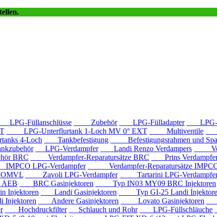
ellen.
LPG-Füllanschlüsse
Zubehör
LPG-Fülladapter
LPG-Fü
T
LPG-Unterflurtank 1-Loch MV 0° EXT
Multiventile
LP
anks 4-Loch
Tankbefestigung
Befestigungsrahmen und Spa
kzubehör
LPG-Verdampfer
Landi Renzo Verdampers
Verda
hör BRC
Verdampfer-Reparatursätze BRC
Prins Verdampfe
PCO LPG-Verdampfer
Verdampfer-Reparatursätze IMPC
e OMVL
Zavoli LPG-Verdampfer
Tartarini LPG-Verdampfe
e AEB
BRC Gasinjektoren
Typ IN03 MY09 BRC Injektoren
Injektoren
Landi Gasinjektoren
Typ GI-25 Landi Injektor
Injektoren
Andere Gasinjektoren
Lovato Gasinjektoren
Va
r
Hochdruckfilter
Schlauch und Rohr
LPG-Füllschläuche