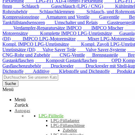
Flexleitung
LPG-FIT XD-4 (8mm) Flexleitung
LPG-FIT XD-5
8mm
Schlauch
Gasschlauch (LPG / CNG)
Kühlmittels
Rohrzubehör
Schlauchklemmen
Schlauch- und Rohrmontag
Kompressionsringe
Armaturen und Ventile
Gasventile
Benzi
Tankfüllstandsensoren
Umschalter und Relais
Gassteuergerät
Verdampfer-Reparatursätze IMPCO
IMPCO Mischer
Mis
Motorensätze
Komplette IMPCO LPG-Umrüstsätze
Gasanla
(DI)
IMPCO LPG-Motorensätze
Mixer LPG-Motorensätze
Kompl. IMPCO LPG-Umrüstsätze
Kompl. Zavoli LPG-Umrüstsä
Umrüstsätze (DI)
Valve Saver Teile
Valve Saver-Systeme
Val
CNG-Rohr und Zubehör
CNG-Ventile
Brenngasteile
Brenng
Gastankflaschen
Komposit Gastankflaschen
OPD Komposit 
Gasflaschenzubehör
Druckregler
Druckregler mit Shell-kup
Dichtstoffe
Additive
Klebstoffe und Dichtstoffe
Produkt au
Suche
Menü
Menü
Zurück
Autogas
LPG-Füllteile
LPG-Fülladapter
LPG-Füllanschlüsse
Zubehör