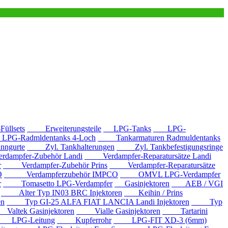
llsets
Erweiterungsteile
LPG-Tanks
LPG-
G-Radmldentanks 4-Loch
Tankarmaturen Radmuldentanks
nngurte
Zyl. Tankhalterungen
Zyl. Tankbefestigungsringe
mpfer-Zubehör Landi
Verdampfer-Reparatursätze Landi
r
Verdampfer-Zubehör Prins
Verdampfer-Reparatursätze
O
Verdampferzubehör IMPCO
OMVL LPG-Verdampfer
r
Tomasetto LPG-Verdampfer
Gasinjektoren
AEB / VGI
Alter Typ IN03 BRC Injektoren
Keihin / Prins
en
Typ GI-25 ALFA FIAT LANCIA Landi Injektoren
Typ
ltek Gasinjektoren
Vialle Gasinjektoren
Tartarini
LPG-Leitung
Kupferrohr
LPG-FIT XD-3 (6mm)