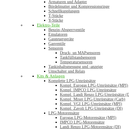
Armaturen und Adapter
Bördelmutter und Kompressionsringe
Schnellkupplungen
T-Stücke
Y-Stücke
Elektro-Teile
Benzin-Absperrventile
Emulatoren
Gassteuergeräte
Gasventile
Sensoren
Druck- un MAPsensoren
Tankfüllstandsensoren
Temperatursensoren
Tankinhaltsmessung und -anzeige
Umschalter und Relais
Kits & Anlagen
Komplette LPG-Umrüstsätze
Kompl. Eurogas LPG-Umrüstsätze (MPI)
Kompl. IMPCO LPG-Umrüstsätze
Kompl. Landi Renzo LPG-Umrüstsätze (
Kompl. Mixer LPG-Umrüstsätze (Carb)
Kompl. VGI LPG-Umrüstsätze (MPI)
Kompl. Zavoli LPG-Umrüstsätze (DI)
LPG-Motorensätze
Eurogas LPG-Motorensätze (MPI)
IMPCO LPG-Motorensätze
Landi Renzo LPG-Motorensätze (DI)