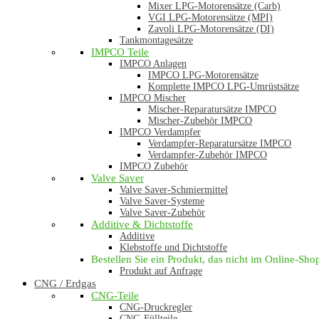
Mixer LPG-Motorensätze (Carb)
VGI LPG-Motorensätze (MPI)
Zavoli LPG-Motorensätze (DI)
Tankmontagesätze
IMPCO Teile
IMPCO Anlagen
IMPCO LPG-Motorensätze
Komplette IMPCO LPG-Umrüstsätze
IMPCO Mischer
Mischer-Reparatursätze IMPCO
Mischer-Zubehör IMPCO
IMPCO Verdampfer
Verdampfer-Reparatursätze IMPCO
Verdampfer-Zubehör IMPCO
IMPCO Zubehör
Valve Saver
Valve Saver-Schmiermittel
Valve Saver-Systeme
Valve Saver-Zubehör
Additive & Dichtstoffe
Additive
Klebstoffe und Dichtstoffe
Bestellen Sie ein Produkt, das nicht im Online-Shop 
Produkt auf Anfrage
CNG / Erdgas
CNG-Teile
CNG-Druckregler
CNG-Füllteile