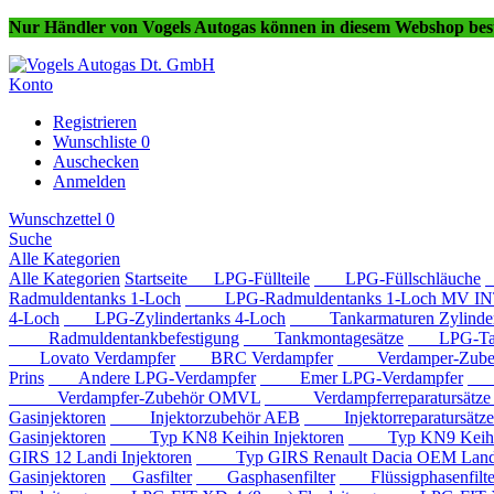
Nur Händler von Vogels Autogas können in diesem Webshop best
Konto
Registrieren
Wunschliste
0
Auschecken
Anmelden
Wunschzettel
0
Suche
Alle Kategorien
Alle Kategorien
Startseite
LPG-Füllteile
LPG-Füllschläuche
Radmuldentanks 1-Loch
LPG-Radmuldentanks 1-Loch MV IN
4-Loch
LPG-Zylindertanks 4-Loch
Tankarmaturen Zylindert
Radmuldentankbefestigung
Tankmontagesätze
LPG-Tan
Lovato Verdampfer
BRC Verdampfer
Verdamper-Zube
Prins
Andere LPG-Verdampfer
Emer LPG-Verdampfer
IM
Verdampfer-Zubehör OMVL
Verdampferreparatursätz
Gasinjektoren
Injektorzubehör AEB
Injektorreparatursätz
Gasinjektoren
Typ KN8 Keihin Injektoren
Typ KN9 Keihin 
GIRS 12 Landi Injektoren
Typ GIRS Renault Dacia OEM Landi 
Gasinjektoren
Gasfilter
Gasphasenfilter
Flüssigphasenfilte