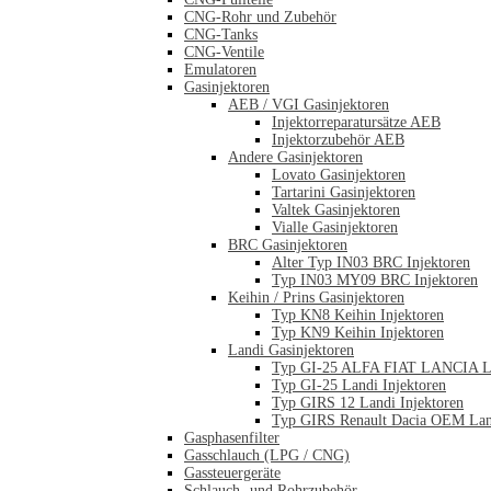
CNG-Rohr und Zubehör
CNG-Tanks
CNG-Ventile
Emulatoren
Gasinjektoren
AEB / VGI Gasinjektoren
Injektorreparatursätze AEB
Injektorzubehör AEB
Andere Gasinjektoren
Lovato Gasinjektoren
Tartarini Gasinjektoren
Valtek Gasinjektoren
Vialle Gasinjektoren
BRC Gasinjektoren
Alter Typ IN03 BRC Injektoren
Typ IN03 MY09 BRC Injektoren
Keihin / Prins Gasinjektoren
Typ KN8 Keihin Injektoren
Typ KN9 Keihin Injektoren
Landi Gasinjektoren
Typ GI-25 ALFA FIAT LANCIA La
Typ GI-25 Landi Injektoren
Typ GIRS 12 Landi Injektoren
Typ GIRS Renault Dacia OEM Land
Gasphasenfilter
Gasschlauch (LPG / CNG)
Gassteuergeräte
Schlauch- und Rohrzubehör