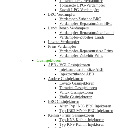
Tartarini LPG-Verdampfer
Tomasetto LPG-Verdampfer
Zavoli LPG-Verdampfer
BRC Verdampfer
Verdamper-Zubehör BRC
Verdampfer-Reparatursätze BRC
Landi Renzo Verdampers
Verdampfer-Reparatursätze Landi
Verdampfer-Zubehör Landi
Lovato Verdampfer
Prins Verdampfer
Verdampfer-Reparatursätze Prins
Verdampfer-Zubehör Prins
Gasinjektoren
AEB / VGI Gasinjektoren
Injektorreparatursätze AEB
Injektorzubehör AEB
Andere Gasinjektoren
Lovato Gasinjektoren
Tartarini Gasinjektoren
Valtek Gasinjektoren
Vialle Gasinjektoren
BRC Gasinjektoren
Alter Typ IN03 BRC Injektoren
Typ IN03 MY09 BRC Injektoren
Keihin / Prins Gasinjektoren
Typ KN8 Keihin Injektoren
Typ KN9 Keihin Injektoren