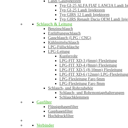
Landi Gasinjektoren
Typ GI-25 ALFA FIAT LANCIA Landi In
Typ GI-25 Landi Injektoren
Typ GIRS 12 Landi Injektoren
Typ GIRS Renault Dacia OEM Landi Inje
Schlauch & Leitung
Benzinschlauch
Entlüftungsschlauch
Gasschlauch (LPG / CNG)
Kühlmittelschlauch
LPG-Füllschläuche
LPG-Leitung
Kupferrohr
LPG-FIT XD-3 (6mm) Flexleitung
LPG-FIT XD-4 (8mm) Flexleitung
LPG-FIT XD-5 (8-10mm) Flexleitung
LPG-FIT XD-6 (12mm) LPG-Flexleitung
LPG-Flexleitung Faro 6mm
LPG-Flexleitung Faro 8mm
Schlauch- und Rohrzubehör
Schlauch- und Rohrmontagehalterungen
Schlauchklemmen
Gasfilter
Flüssigphasenfilter
Gasphasenfilter
Hochdruckfilter
Verbinder