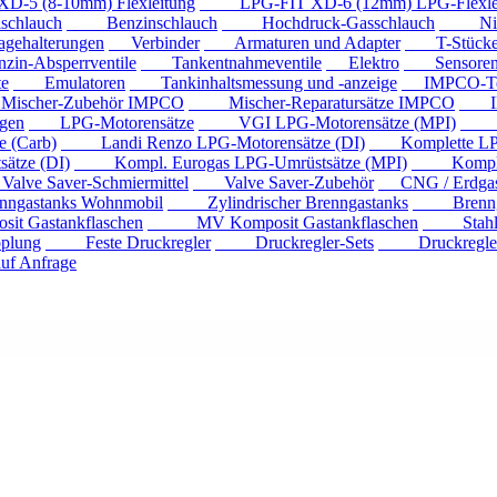
 (8-10mm) Flexleitung
LPG-FIT XD-6 (12mm) LPG-Flexlei
chlauch
Benzinschlauch
Hochdruck-Gasschlauch
Niede
ehalterungen
Verbinder
Armaturen und Adapter
T-Stück
n-Absperrventile
Tankentnahmeventile
Elektro
Sensore
e
Emulatoren
Tankinhaltsmessung und -anzeige
IMPCO-Te
cher-Zubehör IMPCO
Mischer-Reparatursätze IMPCO
IMP
gen
LPG-Motorensätze
VGI LPG-Motorensätze (MPI)
Eur
 (Carb)
Landi Renzo LPG-Motorensätze (DI)
Komplette LPG
tze (DI)
Kompl. Eurogas LPG-Umrüstsätze (MPI)
Kompl. Mi
ve Saver-Schmiermittel
Valve Saver-Zubehör
CNG / Erdgast
astanks Wohnmobil
Zylindrischer Brenngastanks
Brenngas
Gastankflaschen
MV Komposit Gastankflaschen
Stahlga
plung
Feste Druckregler
Druckregler-Sets
Druckregler m
f Anfrage