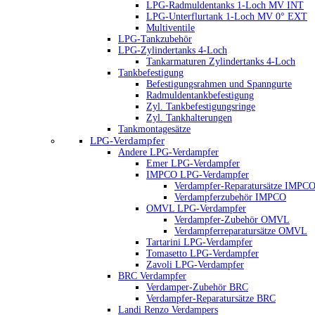
LPG-Radmuldentanks 1-Loch MV INT
LPG-Unterflurtank 1-Loch MV 0° EXT
Multiventile
LPG-Tankzubehör
LPG-Zylindertanks 4-Loch
Tankarmaturen Zylindertanks 4-Loch
Tankbefestigung
Befestigungsrahmen und Spanngurte
Radmuldentankbefestigung
Zyl. Tankbefestigungsringe
Zyl. Tankhalterungen
Tankmontagesätze
LPG-Verdampfer
Andere LPG-Verdampfer
Emer LPG-Verdampfer
IMPCO LPG-Verdampfer
Verdampfer-Reparatursätze IMPC
Verdampferzubehör IMPCO
OMVL LPG-Verdampfer
Verdampfer-Zubehör OMVL
Verdampferreparatursätze OMVL
Tartarini LPG-Verdampfer
Tomasetto LPG-Verdampfer
Zavoli LPG-Verdampfer
BRC Verdampfer
Verdamper-Zubehör BRC
Verdampfer-Reparatursätze BRC
Landi Renzo Verdampers