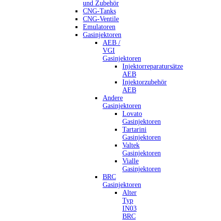
und Zubehör
CNG-Tanks
CNG-Ventile
Emulatoren
Gasinjektoren
AEB /
VGI
Gasinjektoren
Injektorreparatursätze
AEB
Injektorzubehör
AEB
Andere
Gasinjektoren
Lovato
Gasinjektoren
Tartarini
Gasinjektoren
Valtek
Gasinjektoren
Vialle
Gasinjektoren
BRC
Gasinjektoren
Alter
Typ
IN03
BRC