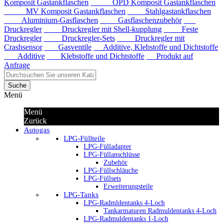
Komposit Gastankflaschen
OPD Komposit Gastankflaschen
MV Komposit Gastankflaschen
Stahlgastankflaschen
Aluminium-Gasflaschen
Gasflaschenzubehör
Druckregler
Druckregler mit Shell-kupplung
Feste
Druckregler
Druckregler-Sets
Druckregler mit
Crashsensor
Gasventile
Additive, Klebstoffe und Dichtstoffe
Additive
Klebstoffe und Dichtstoffe
Produkt auf
Anfrage
Suche
Menü
Menü
Zurück
Autogas
LPG-Füllteile
LPG-Fülladapter
LPG-Füllanschlüsse
Zubehör
LPG-Füllschläuche
LPG-Füllsets
Erweiterungsteile
LPG-Tanks
LPG-Radmldentanks 4-Loch
Tankarmaturen Radmuldentanks 4-Loch
LPG-Radmuldentanks 1-Loch