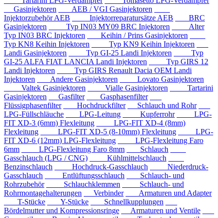
Tartarini LPG-Verdampfer
Tomasetto LPG-Verdampfer
Gasinjektoren
AEB / VGI Gasinjektoren
Injektorzubehör AEB
Injektorreparatursätze AEB
BRC
Gasinjektoren
Typ IN03 MY09 BRC Injektoren
Alter
Typ IN03 BRC Injektoren
Keihin / Prins Gasinjektoren
Typ KN8 Keihin Injektoren
Typ KN9 Keihin Injektoren
Landi Gasinjektoren
Typ GI-25 Landi Injektoren
Typ
GI-25 ALFA FIAT LANCIA Landi Injektoren
Typ GIRS 12
Landi Injektoren
Typ GIRS Renault Dacia OEM Landi
Injektoren
Andere Gasinjektoren
Lovato Gasinjektoren
Valtek Gasinjektoren
Vialle Gasinjektoren
Tartarini
Gasinjektoren
Gasfilter
Gasphasenfilter
Flüssigphasenfilter
Hochdruckfilter
Schlauch und Rohr
LPG-Füllschläuche
LPG-Leitung
Kupferrohr
LPG-
FIT XD-3 (6mm) Flexleitung
LPG-FIT XD-4 (8mm)
Flexleitung
LPG-FIT XD-5 (8-10mm) Flexleitung
LPG-
FIT XD-6 (12mm) LPG-Flexleitung
LPG-Flexleitung Faro
6mm
LPG-Flexleitung Faro 8mm
Schlauch
Gasschlauch (LPG / CNG)
Kühlmittelschlauch
Benzinschlauch
Hochdruck-Gasschlauch
Niederdruck-
Gasschlauch
Entlüftungsschlauch
Schlauch- und
Rohrzubehör
Schlauchklemmen
Schlauch- und
Rohrmontagehalterungen
Verbinder
Armaturen und Adapter
T-Stücke
Y-Stücke
Schnellkupplungen
Bördelmutter und Kompressionsringe
Armaturen und Ventile