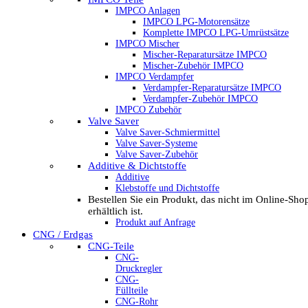
IMPCO Anlagen
IMPCO LPG-Motorensätze
Komplette IMPCO LPG-Umrüstsätze
IMPCO Mischer
Mischer-Reparatursätze IMPCO
Mischer-Zubehör IMPCO
IMPCO Verdampfer
Verdampfer-Reparatursätze IMPCO
Verdampfer-Zubehör IMPCO
IMPCO Zubehör
Valve Saver
Valve Saver-Schmiermittel
Valve Saver-Systeme
Valve Saver-Zubehör
Additive & Dichtstoffe
Additive
Klebstoffe und Dichtstoffe
Bestellen Sie ein Produkt, das nicht im Online-Sho
erhältlich ist.
Produkt auf Anfrage
CNG / Erdgas
CNG-Teile
CNG-
Druckregler
CNG-
Füllteile
CNG-Rohr