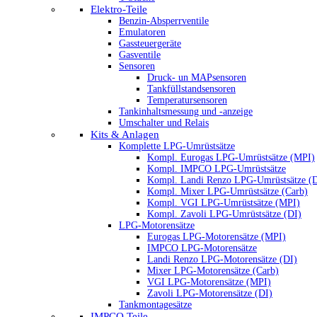
Elektro-Teile
Benzin-Absperrventile
Emulatoren
Gassteuergeräte
Gasventile
Sensoren
Druck- un MAPsensoren
Tankfüllstandsensoren
Temperatursensoren
Tankinhaltsmessung und -anzeige
Umschalter und Relais
Kits & Anlagen
Komplette LPG-Umrüstsätze
Kompl. Eurogas LPG-Umrüstsätze (MPI)
Kompl. IMPCO LPG-Umrüstsätze
Kompl. Landi Renzo LPG-Umrüstsätze (
Kompl. Mixer LPG-Umrüstsätze (Carb)
Kompl. VGI LPG-Umrüstsätze (MPI)
Kompl. Zavoli LPG-Umrüstsätze (DI)
LPG-Motorensätze
Eurogas LPG-Motorensätze (MPI)
IMPCO LPG-Motorensätze
Landi Renzo LPG-Motorensätze (DI)
Mixer LPG-Motorensätze (Carb)
VGI LPG-Motorensätze (MPI)
Zavoli LPG-Motorensätze (DI)
Tankmontagesätze
IMPCO Teile