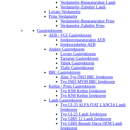
Verdampfer-Reparatursätze Landi
Verdampfer-Zubehör Landi
Lovato Verdampfer
Prins Verdampfer
Verdampfer-Reparatursätze Prins
Verdampfer-Zubehör Prins
Gasinjektoren
AEB / VGI Gasinjektoren
Injektorreparatursätze AEB
Injektorzubehör AEB
Andere Gasinjektoren
Lovato Gasinjektoren
Tartarini Gasinjektoren
Valtek Gasinjektoren
Vialle Gasinjektoren
BRC Gasinjektoren
Alter Typ IN03 BRC Injektoren
Typ IN03 MY09 BRC Injektoren
Keihin / Prins Gasinjektoren
Typ KN8 Keihin Injektoren
Typ KN9 Keihin Injektoren
Landi Gasinjektoren
Typ GI-25 ALFA FIAT LANCIA Landi
Injektoren
Typ GI-25 Landi Injektoren
Typ GIRS 12 Landi Injektoren
Typ GIRS Renault Dacia OEM Landi
Injektoren