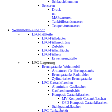
Schlauchklemmen
Sensoren
Druck-
un
MAPsensoren
Tankfüllstandsensoren
Temperatursensoren
Wohnmobil-Zubehör
LPG-Füllteile
LPG-Fülladapter
LPG-Füllanschlüsse
Zubehör
LPG-Füllschläuche
LPG-Füllsets
Erweiterungsteile
LPG-Lagerung
Brenngastanks Wohnmobil
Armaturen für Brenngastanks
Brenngastanks Radmulden
Zylindrischer Brenngastanks
LPG-Gastankflaschen
Aluminium-Gasflaschen
Gasflaschenzubehör
Komposit Gastankflaschen
MV Komposit Gastankflaschen
OPD Komposit Gastankflaschen
Stahlgastankflaschen
LPG-Tankzubehör