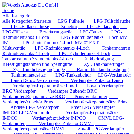
Suche
Alle Kategorien
Alle Kategorien
Startseite
LPG-Füllteile
LPG-Füllschläuche
LPG-Füllanschlüsse
Zubehör
LPG-Fülladapter
LPG-Füllsets
Erweiterungsteile
LPG-Tanks
LPG-
Radmuldentanks 1-Loch
LPG-Radmuldentanks 1-Loch MV
INT
LPG-Unterflurtank 1-Loch MV 0° EXT
Multiventile
LPG-Radmldentanks 4-Loch
Tankarmaturen
Radmuldentanks 4-Loch
LPG-Zylindertanks 4-Loch
Tankarmaturen Zylindertanks 4-Loch
Tankbefestigung
Befestigungsrahmen und Spanngurte
Zyl. Tankhalterungen
Zyl. Tankbefestigungsringe
Radmuldentankbefestigung
Tankmontagesätze
LPG-Tankzubehör
LPG-Verdampfer
Landi Renzo Verdampers
Verdampfer-Zubehör Landi
Verdampfer-Reparatursätze Landi
Lovato Verdampfer
BRC Verdampfer
Verdamper-Zubehör BRC
Verdampfer-Reparatursätze BRC
Prins Verdampfer
Verdampfer-Zubehör Prins
Verdampfer-Reparatursätze Prins
Andere LPG-Verdampfer
Emer LPG-Verdampfer
IMPCO LPG-Verdampfer
Verdampfer-Reparatursätze
IMPCO
Verdampferzubehör IMPCO
OMVL LPG-
Verdampfer
Verdampfer-Zubehör OMVL
Verdampferreparatursätze OMVL
Zavoli LPG-Verdampfer