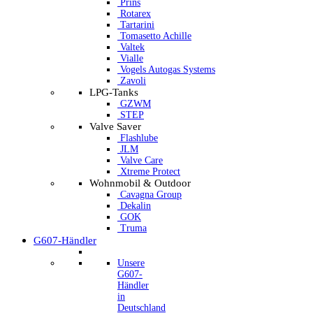
Prins
Rotarex
Tartarini
Tomasetto Achille
Valtek
Vialle
Vogels Autogas Systems
Zavoli
LPG-Tanks
GZWM
STEP
Valve Saver
Flashlube
JLM
Valve Care
Xtreme Protect
Wohnmobil & Outdoor
Cavagna Group
Dekalin
GOK
Truma
G607-Händler
Unsere
G607-
Händler
in
Deutschland