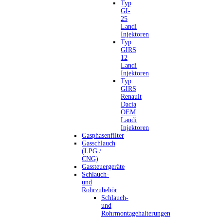
Typ
GI-
25
Landi
Injektoren
Typ
GIRS
12
Landi
Injektoren
Typ
GIRS
Renault
Dacia
OEM
Landi
Injektoren
Gasphasenfilter
Gasschlauch
(LPG /
CNG)
Gassteuergeräte
Schlauch-
und
Rohrzubehör
Schlauch-
und
Rohrmontagehalterungen