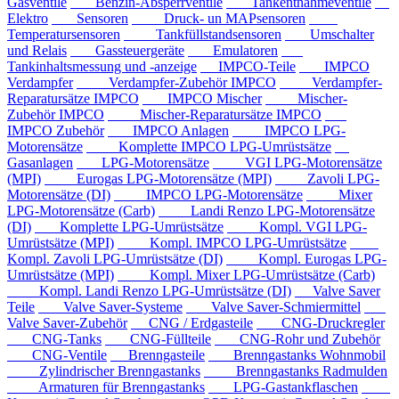
Gasventile
Benzin-Absperrventile
Tankentnahmeventile
Elektro
Sensoren
Druck- un MAPsensoren
Temperatursensoren
Tankfüllstandsensoren
Umschalter
und Relais
Gassteuergeräte
Emulatoren
Tankinhaltsmessung und -anzeige
IMPCO-Teile
IMPCO
Verdampfer
Verdampfer-Zubehör IMPCO
Verdampfer-
Reparatursätze IMPCO
IMPCO Mischer
Mischer-
Zubehör IMPCO
Mischer-Reparatursätze IMPCO
IMPCO Zubehör
IMPCO Anlagen
IMPCO LPG-
Motorensätze
Komplette IMPCO LPG-Umrüstsätze
Gasanlagen
LPG-Motorensätze
VGI LPG-Motorensätze
(MPI)
Eurogas LPG-Motorensätze (MPI)
Zavoli LPG-
Motorensätze (DI)
IMPCO LPG-Motorensätze
Mixer
LPG-Motorensätze (Carb)
Landi Renzo LPG-Motorensätze
(DI)
Komplette LPG-Umrüstsätze
Kompl. VGI LPG-
Umrüstsätze (MPI)
Kompl. IMPCO LPG-Umrüstsätze
Kompl. Zavoli LPG-Umrüstsätze (DI)
Kompl. Eurogas LPG-
Umrüstsätze (MPI)
Kompl. Mixer LPG-Umrüstsätze (Carb)
Kompl. Landi Renzo LPG-Umrüstsätze (DI)
Valve Saver
Teile
Valve Saver-Systeme
Valve Saver-Schmiermittel
Valve Saver-Zubehör
CNG / Erdgasteile
CNG-Druckregler
CNG-Tanks
CNG-Füllteile
CNG-Rohr und Zubehör
CNG-Ventile
Brenngasteile
Brenngastanks Wohnmobil
Zylindrischer Brenngastanks
Brenngastanks Radmulden
Armaturen für Brenngastanks
LPG-Gastankflaschen