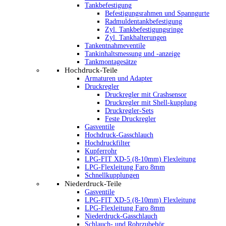
Tankbefestigung
Befestigungsrahmen und Spanngurte
Radmuldentankbefestigung
Zyl. Tankbefestigungsringe
Zyl. Tankhalterungen
Tankentnahmeventile
Tankinhaltsmessung und -anzeige
Tankmontagesätze
Hochdruck-Teile
Armaturen und Adapter
Druckregler
Druckregler mit Crashsensor
Druckregler mit Shell-kupplung
Druckregler-Sets
Feste Druckregler
Gasventile
Hochdruck-Gasschlauch
Hochdruckfilter
Kupferrohr
LPG-FIT XD-5 (8-10mm) Flexleitung
LPG-Flexleitung Faro 8mm
Schnellkupplungen
Niederdruck-Teile
Gasventile
LPG-FIT XD-5 (8-10mm) Flexleitung
LPG-Flexleitung Faro 8mm
Niederdruck-Gasschlauch
Schlauch- und Rohrzubehör