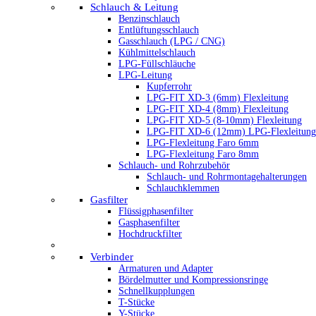
Schlauch & Leitung
Benzinschlauch
Entlüftungsschlauch
Gasschlauch (LPG / CNG)
Kühlmittelschlauch
LPG-Füllschläuche
LPG-Leitung
Kupferrohr
LPG-FIT XD-3 (6mm) Flexleitung
LPG-FIT XD-4 (8mm) Flexleitung
LPG-FIT XD-5 (8-10mm) Flexleitung
LPG-FIT XD-6 (12mm) LPG-Flexleitung
LPG-Flexleitung Faro 6mm
LPG-Flexleitung Faro 8mm
Schlauch- und Rohrzubehör
Schlauch- und Rohrmontagehalterungen
Schlauchklemmen
Gasfilter
Flüssigphasenfilter
Gasphasenfilter
Hochdruckfilter
Verbinder
Armaturen und Adapter
Bördelmutter und Kompressionsringe
Schnellkupplungen
T-Stücke
Y-Stücke