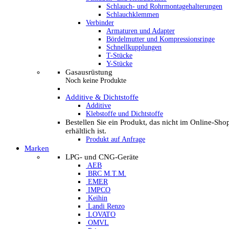
Schlauch- und Rohrmontagehalterungen
Schlauchklemmen
Verbinder
Armaturen und Adapter
Bördelmutter und Kompressionsringe
Schnellkupplungen
T-Stücke
Y-Stücke
Gasausrüstung
Noch keine Produkte
Additive & Dichtstoffe
Additive
Klebstoffe und Dichtstoffe
Bestellen Sie ein Produkt, das nicht im Online-Sho
erhältlich ist.
Produkt auf Anfrage
Marken
LPG- und CNG-Geräte
AEB
BRC M.T.M.
EMER
IMPCO
Keihin
Landi Renzo
LOVATO
OMVL