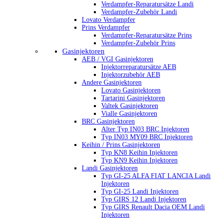
Verdampfer-Reparatursätze Landi
Verdampfer-Zubehör Landi
Lovato Verdampfer
Prins Verdampfer
Verdampfer-Reparatursätze Prins
Verdampfer-Zubehör Prins
Gasinjektoren
AEB / VGI Gasinjektoren
Injektorreparatursätze AEB
Injektorzubehör AEB
Andere Gasinjektoren
Lovato Gasinjektoren
Tartarini Gasinjektoren
Valtek Gasinjektoren
Vialle Gasinjektoren
BRC Gasinjektoren
Alter Typ IN03 BRC Injektoren
Typ IN03 MY09 BRC Injektoren
Keihin / Prins Gasinjektoren
Typ KN8 Keihin Injektoren
Typ KN9 Keihin Injektoren
Landi Gasinjektoren
Typ GI-25 ALFA FIAT LANCIA Landi
Injektoren
Typ GI-25 Landi Injektoren
Typ GIRS 12 Landi Injektoren
Typ GIRS Renault Dacia OEM Landi
Injektoren