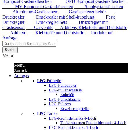
Komposit Gastankflaschen
OPD Komposit Gastankflaschen
MV Komposit Gastankflaschen
Stahlgastankflaschen
Aluminium-Gasflaschen
Gasflaschenzubehör
Druckregler
Druckregler mit Shell-kupplung
Feste
Druckregler
Druckregler-Sets
Druckregler mit
Crashsensor
Gasventile
Additive, Klebstoffe und Dichtstoffe
Additive
Klebstoffe und Dichtstoffe
Produkt auf
Anfrage
Suche
Menü
Menü
Zurück
Autogas
LPG-Füllteile
LPG-Fülladapter
LPG-Füllanschlüsse
Zubehör
LPG-Füllschläuche
LPG-Füllsets
Erweiterungsteile
LPG-Tanks
LPG-Radmldentanks 4-Loch
Tankarmaturen Radmuldentanks 4-Loch
LPG-Radmuldentanks 1-Loch