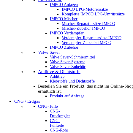
IMPCO Anlagen
IMPCO LPG-Motorensätze
Komplette IMPCO LPG-Umrüstsätze
IMPCO Mischer
Mischer-Reparatursätze IMPCO
Mischer-Zubehör IMPCO
IMPCO Verdampfer
Verdampfer-Reparatursätze IMPCO
Verdampfer-Zubehör IMPCO
IMPCO Zubehör
Valve Saver
Valve Saver-Schmiermittel
Valve Saver-Systeme
Valve Saver-Zubehör
Additive & Dichtstoffe
Additive
Klebstoffe und Dichtstoffe
Bestellen Sie ein Produkt, das nicht im Online-Sho
erhältlich ist.
Produkt auf Anfrage
CNG / Erdgas
CNG-Teile
CNG-
Druckregler
CNG-
Füllteile
CNG-Rohr