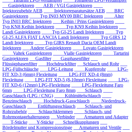
Tartarini LPG-Verdampfer
Tomasetto LPG-Verdampfer
Gasinjektoren
AEB / VGI Gasinjektoren
Injektorzubehör AEB
Injektorreparatursätze AEB
BRC
Gasinjektoren
Typ IN03 MY09 BRC Injektoren
Alter
Typ IN03 BRC Injektoren
Keihin / Prins Gasinjektoren
Typ KN8 Keihin Injektoren
Typ KN9 Keihin Injektoren
Landi Gasinjektoren
Typ GI-25 Landi Injektoren
Typ
GI-25 ALFA FIAT LANCIA Landi Injektoren
Typ GIRS 12
Landi Injektoren
Typ GIRS Renault Dacia OEM Landi
Injektoren
Andere Gasinjektoren
Lovato Gasinjektoren
Valtek Gasinjektoren
Vialle Gasinjektoren
Tartarini
Gasinjektoren
Gasfilter
Gasphasenfilter
Flüssigphasenfilter
Hochdruckfilter
Schlauch und Rohr
LPG-Füllschläuche
LPG-Leitung
Kupferrohr
LPG-
FIT XD-3 (6mm) Flexleitung
LPG-FIT XD-4 (8mm)
Flexleitung
LPG-FIT XD-5 (8-10mm) Flexleitung
LPG-
FIT XD-6 (12mm) LPG-Flexleitung
LPG-Flexleitung Faro
6mm
LPG-Flexleitung Faro 8mm
Schlauch
Gasschlauch (LPG / CNG)
Kühlmittelschlauch
Benzinschlauch
Hochdruck-Gasschlauch
Niederdruck-
Gasschlauch
Entlüftungsschlauch
Schlauch- und
Rohrzubehör
Schlauchklemmen
Schlauch- und
Rohrmontagehalterungen
Verbinder
Armaturen und Adapter
T-Stücke
Y-Stücke
Schnellkupplungen
Bördelmutter und Kompressionsringe
Armaturen und Ventile