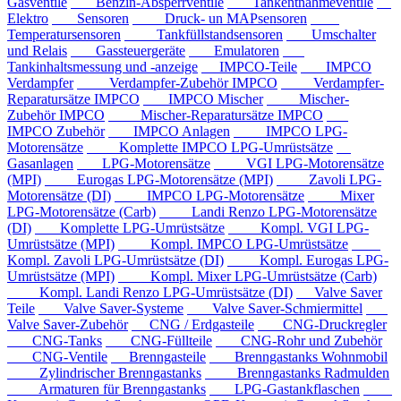
Gasventile
Benzin-Absperrventile
Tankentnahmeventile
Elektro
Sensoren
Druck- un MAPsensoren
Temperatursensoren
Tankfüllstandsensoren
Umschalter
und Relais
Gassteuergeräte
Emulatoren
Tankinhaltsmessung und -anzeige
IMPCO-Teile
IMPCO
Verdampfer
Verdampfer-Zubehör IMPCO
Verdampfer-
Reparatursätze IMPCO
IMPCO Mischer
Mischer-
Zubehör IMPCO
Mischer-Reparatursätze IMPCO
IMPCO Zubehör
IMPCO Anlagen
IMPCO LPG-
Motorensätze
Komplette IMPCO LPG-Umrüstsätze
Gasanlagen
LPG-Motorensätze
VGI LPG-Motorensätze
(MPI)
Eurogas LPG-Motorensätze (MPI)
Zavoli LPG-
Motorensätze (DI)
IMPCO LPG-Motorensätze
Mixer
LPG-Motorensätze (Carb)
Landi Renzo LPG-Motorensätze
(DI)
Komplette LPG-Umrüstsätze
Kompl. VGI LPG-
Umrüstsätze (MPI)
Kompl. IMPCO LPG-Umrüstsätze
Kompl. Zavoli LPG-Umrüstsätze (DI)
Kompl. Eurogas LPG-
Umrüstsätze (MPI)
Kompl. Mixer LPG-Umrüstsätze (Carb)
Kompl. Landi Renzo LPG-Umrüstsätze (DI)
Valve Saver
Teile
Valve Saver-Systeme
Valve Saver-Schmiermittel
Valve Saver-Zubehör
CNG / Erdgasteile
CNG-Druckregler
CNG-Tanks
CNG-Füllteile
CNG-Rohr und Zubehör
CNG-Ventile
Brenngasteile
Brenngastanks Wohnmobil
Zylindrischer Brenngastanks
Brenngastanks Radmulden
Armaturen für Brenngastanks
LPG-Gastankflaschen