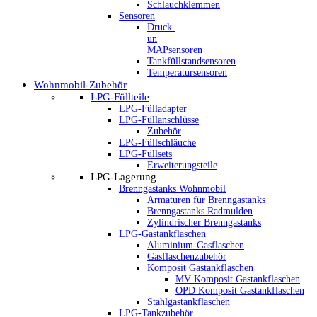
Schlauchklemmen
Sensoren
Druck-
un
MAPsensoren
Tankfüllstandsensoren
Temperatursensoren
Wohnmobil-Zubehör
LPG-Füllteile
LPG-Fülladapter
LPG-Füllanschlüsse
Zubehör
LPG-Füllschläuche
LPG-Füllsets
Erweiterungsteile
LPG-Lagerung
Brenngastanks Wohnmobil
Armaturen für Brenngastanks
Brenngastanks Radmulden
Zylindrischer Brenngastanks
LPG-Gastankflaschen
Aluminium-Gasflaschen
Gasflaschenzubehör
Komposit Gastankflaschen
MV Komposit Gastankflaschen
OPD Komposit Gastankflaschen
Stahlgastankflaschen
LPG-Tankzubehör