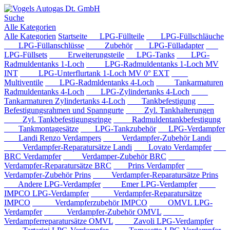
Suche
Alle Kategorien
Alle Kategorien
Startseite
LPG-Füllteile
LPG-Füllschläuche
LPG-Füllanschlüsse
Zubehör
LPG-Fülladapter
LPG-Füllsets
Erweiterungsteile
LPG-Tanks
LPG-
Radmuldentanks 1-Loch
LPG-Radmuldentanks 1-Loch MV
INT
LPG-Unterflurtank 1-Loch MV 0° EXT
Multiventile
LPG-Radmldentanks 4-Loch
Tankarmaturen
Radmuldentanks 4-Loch
LPG-Zylindertanks 4-Loch
Tankarmaturen Zylindertanks 4-Loch
Tankbefestigung
Befestigungsrahmen und Spanngurte
Zyl. Tankhalterungen
Zyl. Tankbefestigungsringe
Radmuldentankbefestigung
Tankmontagesätze
LPG-Tankzubehör
LPG-Verdampfer
Landi Renzo Verdampers
Verdampfer-Zubehör Landi
Verdampfer-Reparatursätze Landi
Lovato Verdampfer
BRC Verdampfer
Verdamper-Zubehör BRC
Verdampfer-Reparatursätze BRC
Prins Verdampfer
Verdampfer-Zubehör Prins
Verdampfer-Reparatursätze Prins
Andere LPG-Verdampfer
Emer LPG-Verdampfer
IMPCO LPG-Verdampfer
Verdampfer-Reparatursätze
IMPCO
Verdampferzubehör IMPCO
OMVL LPG-
Verdampfer
Verdampfer-Zubehör OMVL
Verdampferreparatursätze OMVL
Zavoli LPG-Verdampfer