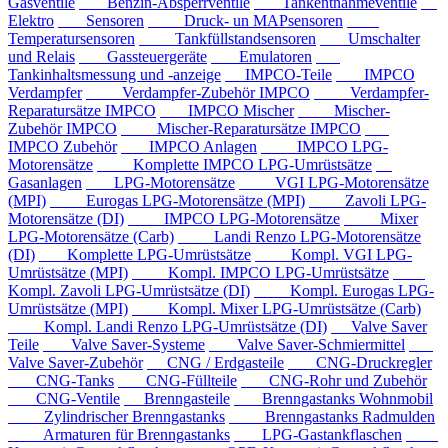
Gasventile
Benzin-Absperrventile
Tankentnahmeventile
Elektro
Sensoren
Druck- un MAPsensoren
Temperatursensoren
Tankfüllstandsensoren
Umschalter
und Relais
Gassteuergeräte
Emulatoren
Tankinhaltsmessung und -anzeige
IMPCO-Teile
IMPCO
Verdampfer
Verdampfer-Zubehör IMPCO
Verdampfer-
Reparatursätze IMPCO
IMPCO Mischer
Mischer-
Zubehör IMPCO
Mischer-Reparatursätze IMPCO
IMPCO Zubehör
IMPCO Anlagen
IMPCO LPG-
Motorensätze
Komplette IMPCO LPG-Umrüstsätze
Gasanlagen
LPG-Motorensätze
VGI LPG-Motorensätze
(MPI)
Eurogas LPG-Motorensätze (MPI)
Zavoli LPG-
Motorensätze (DI)
IMPCO LPG-Motorensätze
Mixer
LPG-Motorensätze (Carb)
Landi Renzo LPG-Motorensätze
(DI)
Komplette LPG-Umrüstsätze
Kompl. VGI LPG-
Umrüstsätze (MPI)
Kompl. IMPCO LPG-Umrüstsätze
Kompl. Zavoli LPG-Umrüstsätze (DI)
Kompl. Eurogas LPG-
Umrüstsätze (MPI)
Kompl. Mixer LPG-Umrüstsätze (Carb)
Kompl. Landi Renzo LPG-Umrüstsätze (DI)
Valve Saver
Teile
Valve Saver-Systeme
Valve Saver-Schmiermittel
Valve Saver-Zubehör
CNG / Erdgasteile
CNG-Druckregler
CNG-Tanks
CNG-Füllteile
CNG-Rohr und Zubehör
CNG-Ventile
Brenngasteile
Brenngastanks Wohnmobil
Zylindrischer Brenngastanks
Brenngastanks Radmulden
Armaturen für Brenngastanks
LPG-Gastankflaschen