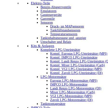
Elektro-Teile
Benzin-Absperrventile
Emulatoren
Gassteuergeräte
Gasventile
Sensoren
Druck- un MAPsensoren
Tankfüllstandsensoren
Temperatursensoren
Tankinhaltsmessung und -anzeige
Umschalter und Relais
Kits & Anlagen
Komplette LPG-Umrüstsätze
Kompl. Eurogas LPG-Umrüstsätze (MPI)
Kompl. IMPCO LPG-Umrüstsätze
Kompl. Landi Renzo LPG-Umrüstsätze (
Kompl. Mixer LPG-Umrüstsätze (Carb)
Kompl. VGI LPG-Umrüstsätze (MPI)
Kompl. Zavoli LPG-Umrüstsätze (DI)
LPG-Motorensätze
Eurogas LPG-Motorensätze (MPI)
IMPCO LPG-Motorensätze
Landi Renzo LPG-Motorensätze (DI)
Mixer LPG-Motorensätze (Carb)
VGI LPG-Motorensätze (MPI)
Zavoli LPG-Motorensätze (DI)
Tankmontagesätze
IMPCO Teile