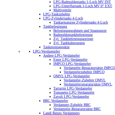
LPG-Radmuldentanks 1-Loch MV INT
LPG-Unterflurtank 1-Loch MV 0° EXT
Multiventile
LPG-Tankzubehör
LPG-Zylindertanks 4-Loch
Tankarmaturen Zylindertanks 4-Loch
Tankbefestigung
Befestigungsrahmen und Spanngurte
Radmuldentankbefestigung
Zyl. Tankbefestigungsringe
Zyl. Tankhalterungen
Tankmontagesätze
LPG-Verdampfer
Andere LPG-Verdampfer
Emer LPG-Verdampfer
IMPCO LPG-Verdampfer
Verdampfer-Reparatursätze IMPC
Verdampferzubehör IMPCO
OMVL LPG-Verdampfer
Verdampfer-Zubehör OMVL
Verdampferreparatursätze OMVL
Tartarini LPG-Verdampfer
Tomasetto LPG-Verdampfer
Zavoli LPG-Verdampfer
BRC Verdampfer
Verdamper-Zubehör BRC
Verdampfer-Reparatursätze BRC
Landi Renzo Verdampers