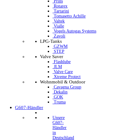
Prins
Rotarex
Tartarini
Tomasetto Achille
Valtek
Vialle
Vogels Autogas Systems
Zavoli
LPG-Tanks
GZWM
STEP
Valve Saver
Flashlube
JLM
Valve Care
Xtreme Protect
Wohnmobil & Outdoor
Cavagna Group
Dekalin
GOK
Truma
G607-Händler
Unsere
G607-
Händler
in
Deutschland