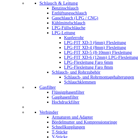
Schlauch & Leitung
Benzinschlauch
Entlüftungsschlauch
Gasschlauch (LPG / CNG)
Kühlmittelschlauch
LPG-Füllschläuche
LPG-Leitung
Kupferrohr
LPG-FIT XD-3 (6mm) Flexleitung
LPG-FIT XD-4 (8mm) Flexleitung
LPG-FIT XD-5 (8-10mm) Flexleitung
LPG-FIT XD-6 (12mm) LPG-Flexleitung
LPG-Flexleitung Faro 6mm
LPG-Flexleitung Faro 8mm
Schlauch- und Rohrzubehör
Schlauch- und Rohrmontagehalterungen
Schlauchklemmen
Gasfilter
Flüssigphasenfilter
Gasphasenfilter
Hochdruckfilter
Verbinder
Armaturen und Adapter
Bördelmutter und Kompressionsringe
Schnellkupplungen
T-Stücke
Y-Stücke