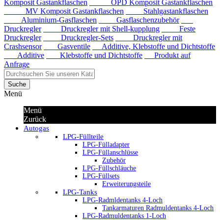
Komposit Gastankflaschen
OPD Komposit Gastankflaschen
MV Komposit Gastankflaschen
Stahlgastankflaschen
Aluminium-Gasflaschen
Gasflaschenzubehör
Druckregler
Druckregler mit Shell-kupplung
Feste
Druckregler
Druckregler-Sets
Druckregler mit
Crashsensor
Gasventile
Additive, Klebstoffe und Dichtstoffe
Additive
Klebstoffe und Dichtstoffe
Produkt auf
Anfrage
Suche
Menü
Menü
Zurück
Autogas
LPG-Füllteile
LPG-Fülladapter
LPG-Füllanschlüsse
Zubehör
LPG-Füllschläuche
LPG-Füllsets
Erweiterungsteile
LPG-Tanks
LPG-Radmldentanks 4-Loch
Tankarmaturen Radmuldentanks 4-Loch
LPG-Radmuldentanks 1-Loch