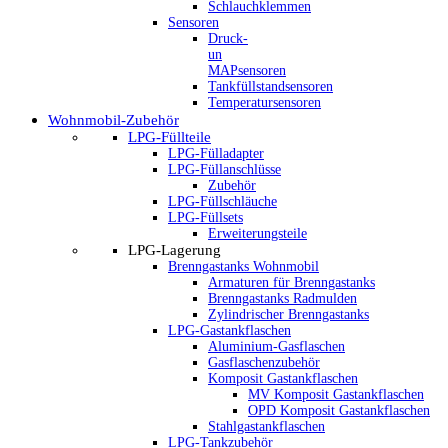
Schlauchklemmen
Sensoren
Druck-
un
MAPsensoren
Tankfüllstandsensoren
Temperatursensoren
Wohnmobil-Zubehör
LPG-Füllteile
LPG-Fülladapter
LPG-Füllanschlüsse
Zubehör
LPG-Füllschläuche
LPG-Füllsets
Erweiterungsteile
LPG-Lagerung
Brenngastanks Wohnmobil
Armaturen für Brenngastanks
Brenngastanks Radmulden
Zylindrischer Brenngastanks
LPG-Gastankflaschen
Aluminium-Gasflaschen
Gasflaschenzubehör
Komposit Gastankflaschen
MV Komposit Gastankflaschen
OPD Komposit Gastankflaschen
Stahlgastankflaschen
LPG-Tankzubehör