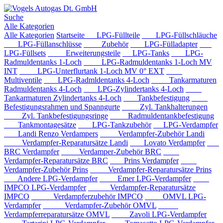
Suche
Alle Kategorien
Alle Kategorien
Startseite
LPG-Füllteile
LPG-Füllschläuche
LPG-Füllanschlüsse
Zubehör
LPG-Fülladapter
LPG-Füllsets
Erweiterungsteile
LPG-Tanks
LPG-
Radmuldentanks 1-Loch
LPG-Radmuldentanks 1-Loch MV
INT
LPG-Unterflurtank 1-Loch MV 0° EXT
Multiventile
LPG-Radmldentanks 4-Loch
Tankarmaturen
Radmuldentanks 4-Loch
LPG-Zylindertanks 4-Loch
Tankarmaturen Zylindertanks 4-Loch
Tankbefestigung
Befestigungsrahmen und Spanngurte
Zyl. Tankhalterungen
Zyl. Tankbefestigungsringe
Radmuldentankbefestigung
Tankmontagesätze
LPG-Tankzubehör
LPG-Verdampfer
Landi Renzo Verdampers
Verdampfer-Zubehör Landi
Verdampfer-Reparatursätze Landi
Lovato Verdampfer
BRC Verdampfer
Verdamper-Zubehör BRC
Verdampfer-Reparatursätze BRC
Prins Verdampfer
Verdampfer-Zubehör Prins
Verdampfer-Reparatursätze Prins
Andere LPG-Verdampfer
Emer LPG-Verdampfer
IMPCO LPG-Verdampfer
Verdampfer-Reparatursätze
IMPCO
Verdampferzubehör IMPCO
OMVL LPG-
Verdampfer
Verdampfer-Zubehör OMVL
Verdampferreparatursätze OMVL
Zavoli LPG-Verdampfer