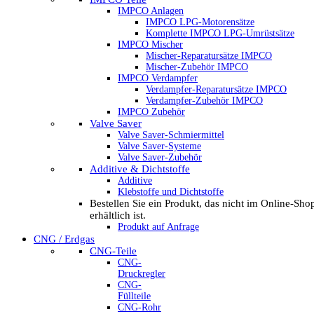
IMPCO Anlagen
IMPCO LPG-Motorensätze
Komplette IMPCO LPG-Umrüstsätze
IMPCO Mischer
Mischer-Reparatursätze IMPCO
Mischer-Zubehör IMPCO
IMPCO Verdampfer
Verdampfer-Reparatursätze IMPCO
Verdampfer-Zubehör IMPCO
IMPCO Zubehör
Valve Saver
Valve Saver-Schmiermittel
Valve Saver-Systeme
Valve Saver-Zubehör
Additive & Dichtstoffe
Additive
Klebstoffe und Dichtstoffe
Bestellen Sie ein Produkt, das nicht im Online-Sho
erhältlich ist.
Produkt auf Anfrage
CNG / Erdgas
CNG-Teile
CNG-
Druckregler
CNG-
Füllteile
CNG-Rohr