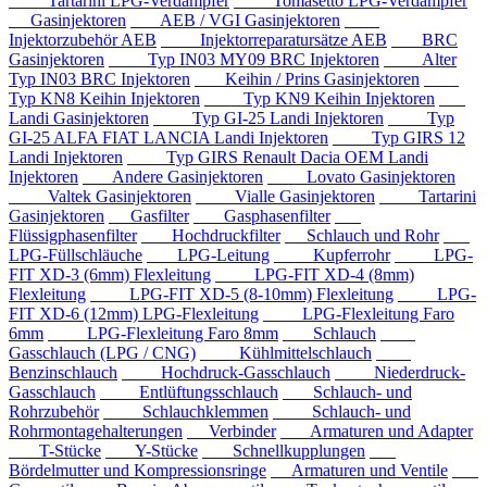
Tartarini LPG-Verdampfer
Tomasetto LPG-Verdampfer
Gasinjektoren
AEB / VGI Gasinjektoren
Injektorzubehör AEB
Injektorreparatursätze AEB
BRC
Gasinjektoren
Typ IN03 MY09 BRC Injektoren
Alter
Typ IN03 BRC Injektoren
Keihin / Prins Gasinjektoren
Typ KN8 Keihin Injektoren
Typ KN9 Keihin Injektoren
Landi Gasinjektoren
Typ GI-25 Landi Injektoren
Typ
GI-25 ALFA FIAT LANCIA Landi Injektoren
Typ GIRS 12
Landi Injektoren
Typ GIRS Renault Dacia OEM Landi
Injektoren
Andere Gasinjektoren
Lovato Gasinjektoren
Valtek Gasinjektoren
Vialle Gasinjektoren
Tartarini
Gasinjektoren
Gasfilter
Gasphasenfilter
Flüssigphasenfilter
Hochdruckfilter
Schlauch und Rohr
LPG-Füllschläuche
LPG-Leitung
Kupferrohr
LPG-
FIT XD-3 (6mm) Flexleitung
LPG-FIT XD-4 (8mm)
Flexleitung
LPG-FIT XD-5 (8-10mm) Flexleitung
LPG-
FIT XD-6 (12mm) LPG-Flexleitung
LPG-Flexleitung Faro
6mm
LPG-Flexleitung Faro 8mm
Schlauch
Gasschlauch (LPG / CNG)
Kühlmittelschlauch
Benzinschlauch
Hochdruck-Gasschlauch
Niederdruck-
Gasschlauch
Entlüftungsschlauch
Schlauch- und
Rohrzubehör
Schlauchklemmen
Schlauch- und
Rohrmontagehalterungen
Verbinder
Armaturen und Adapter
T-Stücke
Y-Stücke
Schnellkupplungen
Bördelmutter und Kompressionsringe
Armaturen und Ventile