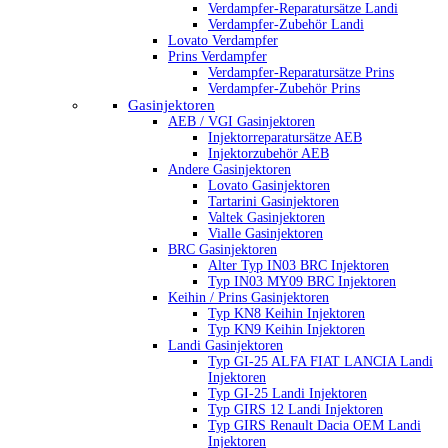
Verdampfer-Reparatursätze Landi
Verdampfer-Zubehör Landi
Lovato Verdampfer
Prins Verdampfer
Verdampfer-Reparatursätze Prins
Verdampfer-Zubehör Prins
Gasinjektoren
AEB / VGI Gasinjektoren
Injektorreparatursätze AEB
Injektorzubehör AEB
Andere Gasinjektoren
Lovato Gasinjektoren
Tartarini Gasinjektoren
Valtek Gasinjektoren
Vialle Gasinjektoren
BRC Gasinjektoren
Alter Typ IN03 BRC Injektoren
Typ IN03 MY09 BRC Injektoren
Keihin / Prins Gasinjektoren
Typ KN8 Keihin Injektoren
Typ KN9 Keihin Injektoren
Landi Gasinjektoren
Typ GI-25 ALFA FIAT LANCIA Landi
Injektoren
Typ GI-25 Landi Injektoren
Typ GIRS 12 Landi Injektoren
Typ GIRS Renault Dacia OEM Landi
Injektoren