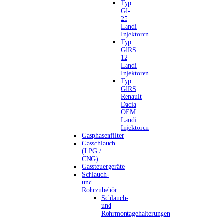
Typ
GI-
25
Landi
Injektoren
Typ
GIRS
12
Landi
Injektoren
Typ
GIRS
Renault
Dacia
OEM
Landi
Injektoren
Gasphasenfilter
Gasschlauch
(LPG /
CNG)
Gassteuergeräte
Schlauch-
und
Rohrzubehör
Schlauch-
und
Rohrmontagehalterungen