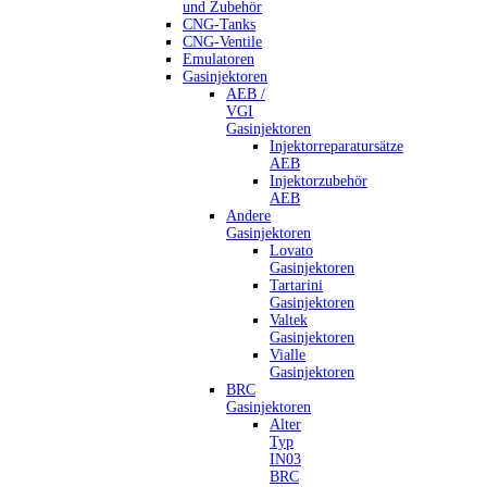
und Zubehör
CNG-Tanks
CNG-Ventile
Emulatoren
Gasinjektoren
AEB /
VGI
Gasinjektoren
Injektorreparatursätze
AEB
Injektorzubehör
AEB
Andere
Gasinjektoren
Lovato
Gasinjektoren
Tartarini
Gasinjektoren
Valtek
Gasinjektoren
Vialle
Gasinjektoren
BRC
Gasinjektoren
Alter
Typ
IN03
BRC