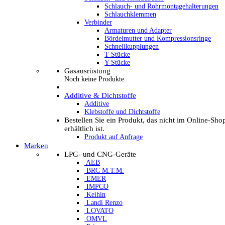
Schlauch- und Rohrmontagehalterungen
Schlauchklemmen
Verbinder
Armaturen und Adapter
Bördelmutter und Kompressionsringe
Schnellkupplungen
T-Stücke
Y-Stücke
Gasausrüstung
Noch keine Produkte
Additive & Dichtstoffe
Additive
Klebstoffe und Dichtstoffe
Bestellen Sie ein Produkt, das nicht im Online-Sho
erhältlich ist.
Produkt auf Anfrage
Marken
LPG- und CNG-Geräte
AEB
BRC M.T.M.
EMER
IMPCO
Keihin
Landi Renzo
LOVATO
OMVL