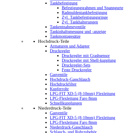
Tankbefestigung
Befestigungsrahmen und Spanngurte
Radmuldentankbefestigung
Zyl. Tankbefestigungsringe
Zyl. Tankhalterungen
Tankentnahmeventile
Tankinhaltsmessung und -anzeige
Tankmontagesätze
Hochdruck-Teile
Armaturen und Adapter
Druckregler
Druckregler mit Crashsensor
Druckregler mit Shell-kupplung
Druckregler-Sets
Feste Druckregler
Gasventile
Hochdruck-Gasschlauch
Hochdruckfilter
Kupferrohr
LPG-FIT XD-5 (8-10mm) Flexleitung
LPG-Flexleitung Faro 8mm
Schnellkupplungen
Niederdruck-Teile
Gasventile
LPG-FIT XD-5 (8-10mm) Flexleitung
LPG-Flexleitung Faro 8mm
Niederdruck-Gasschlauch
Schlauch- und Rohrzubehör