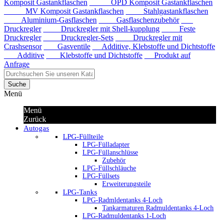
Komposit Gastankflaschen
OPD Komposit Gastankflaschen
MV Komposit Gastankflaschen
Stahlgastankflaschen
Aluminium-Gasflaschen
Gasflaschenzubehör
Druckregler
Druckregler mit Shell-kupplung
Feste
Druckregler
Druckregler-Sets
Druckregler mit
Crashsensor
Gasventile
Additive, Klebstoffe und Dichtstoffe
Additive
Klebstoffe und Dichtstoffe
Produkt auf
Anfrage
Suche
Menü
Menü
Zurück
Autogas
LPG-Füllteile
LPG-Fülladapter
LPG-Füllanschlüsse
Zubehör
LPG-Füllschläuche
LPG-Füllsets
Erweiterungsteile
LPG-Tanks
LPG-Radmldentanks 4-Loch
Tankarmaturen Radmuldentanks 4-Loch
LPG-Radmuldentanks 1-Loch