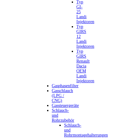
Typ
GI-
25
Landi
Injektoren
Typ
GIRS
12
Landi
Injektoren
Typ
GIRS
Renault
Dacia
OEM
Landi
Injektoren
Gasphasenfilter
Gasschlauch
(LPG /
CNG)
Gassteuergeräte
Schlauch-
und
Rohrzubehör
Schlauch-
und
Rohrmontagehalterungen