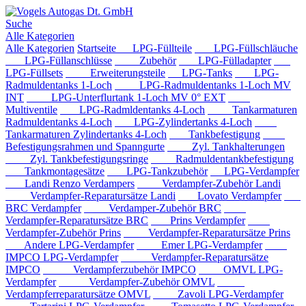
Suche
Alle Kategorien
Alle Kategorien
Startseite
LPG-Füllteile
LPG-Füllschläuche
LPG-Füllanschlüsse
Zubehör
LPG-Fülladapter
LPG-Füllsets
Erweiterungsteile
LPG-Tanks
LPG-
Radmuldentanks 1-Loch
LPG-Radmuldentanks 1-Loch MV
INT
LPG-Unterflurtank 1-Loch MV 0° EXT
Multiventile
LPG-Radmldentanks 4-Loch
Tankarmaturen
Radmuldentanks 4-Loch
LPG-Zylindertanks 4-Loch
Tankarmaturen Zylindertanks 4-Loch
Tankbefestigung
Befestigungsrahmen und Spanngurte
Zyl. Tankhalterungen
Zyl. Tankbefestigungsringe
Radmuldentankbefestigung
Tankmontagesätze
LPG-Tankzubehör
LPG-Verdampfer
Landi Renzo Verdampers
Verdampfer-Zubehör Landi
Verdampfer-Reparatursätze Landi
Lovato Verdampfer
BRC Verdampfer
Verdamper-Zubehör BRC
Verdampfer-Reparatursätze BRC
Prins Verdampfer
Verdampfer-Zubehör Prins
Verdampfer-Reparatursätze Prins
Andere LPG-Verdampfer
Emer LPG-Verdampfer
IMPCO LPG-Verdampfer
Verdampfer-Reparatursätze
IMPCO
Verdampferzubehör IMPCO
OMVL LPG-
Verdampfer
Verdampfer-Zubehör OMVL
Verdampferreparatursätze OMVL
Zavoli LPG-Verdampfer