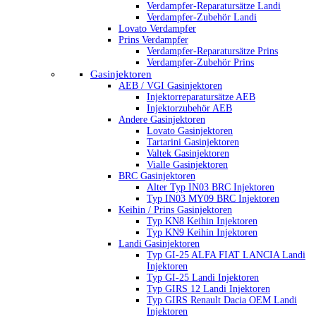
Verdampfer-Reparatursätze Landi
Verdampfer-Zubehör Landi
Lovato Verdampfer
Prins Verdampfer
Verdampfer-Reparatursätze Prins
Verdampfer-Zubehör Prins
Gasinjektoren
AEB / VGI Gasinjektoren
Injektorreparatursätze AEB
Injektorzubehör AEB
Andere Gasinjektoren
Lovato Gasinjektoren
Tartarini Gasinjektoren
Valtek Gasinjektoren
Vialle Gasinjektoren
BRC Gasinjektoren
Alter Typ IN03 BRC Injektoren
Typ IN03 MY09 BRC Injektoren
Keihin / Prins Gasinjektoren
Typ KN8 Keihin Injektoren
Typ KN9 Keihin Injektoren
Landi Gasinjektoren
Typ GI-25 ALFA FIAT LANCIA Landi
Injektoren
Typ GI-25 Landi Injektoren
Typ GIRS 12 Landi Injektoren
Typ GIRS Renault Dacia OEM Landi
Injektoren