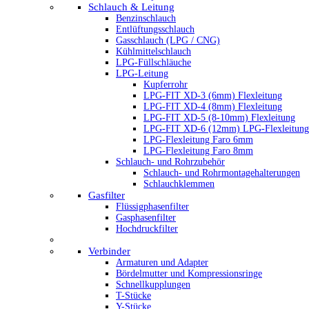
Schlauch & Leitung
Benzinschlauch
Entlüftungsschlauch
Gasschlauch (LPG / CNG)
Kühlmittelschlauch
LPG-Füllschläuche
LPG-Leitung
Kupferrohr
LPG-FIT XD-3 (6mm) Flexleitung
LPG-FIT XD-4 (8mm) Flexleitung
LPG-FIT XD-5 (8-10mm) Flexleitung
LPG-FIT XD-6 (12mm) LPG-Flexleitung
LPG-Flexleitung Faro 6mm
LPG-Flexleitung Faro 8mm
Schlauch- und Rohrzubehör
Schlauch- und Rohrmontagehalterungen
Schlauchklemmen
Gasfilter
Flüssigphasenfilter
Gasphasenfilter
Hochdruckfilter
Verbinder
Armaturen und Adapter
Bördelmutter und Kompressionsringe
Schnellkupplungen
T-Stücke
Y-Stücke