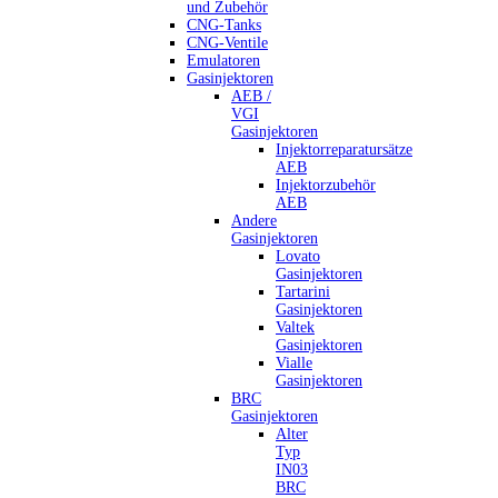
und Zubehör
CNG-Tanks
CNG-Ventile
Emulatoren
Gasinjektoren
AEB /
VGI
Gasinjektoren
Injektorreparatursätze
AEB
Injektorzubehör
AEB
Andere
Gasinjektoren
Lovato
Gasinjektoren
Tartarini
Gasinjektoren
Valtek
Gasinjektoren
Vialle
Gasinjektoren
BRC
Gasinjektoren
Alter
Typ
IN03
BRC