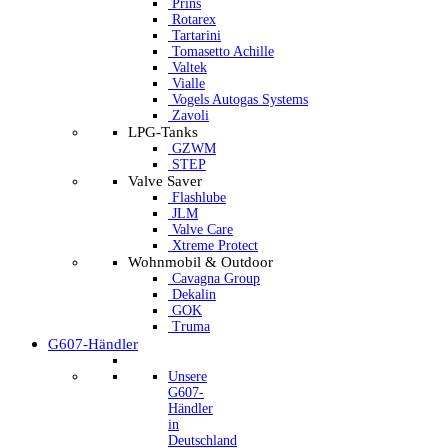
Prins
Rotarex
Tartarini
Tomasetto Achille
Valtek
Vialle
Vogels Autogas Systems
Zavoli
LPG-Tanks
GZWM
STEP
Valve Saver
Flashlube
JLM
Valve Care
Xtreme Protect
Wohnmobil & Outdoor
Cavagna Group
Dekalin
GOK
Truma
G607-Händler
Unsere
G607-
Händler
in
Deutschland