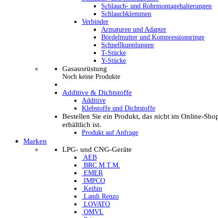
Schlauch- und Rohrmontagehalterungen
Schlauchklemmen
Verbinder
Armaturen und Adapter
Bördelmutter und Kompressionsringe
Schnellkupplungen
T-Stücke
Y-Stücke
Gasausrüstung
Noch keine Produkte
Additive & Dichtstoffe
Additive
Klebstoffe und Dichtstoffe
Bestellen Sie ein Produkt, das nicht im Online-Sho
erhältlich ist.
Produkt auf Anfrage
Marken
LPG- und CNG-Geräte
AEB
BRC M.T.M.
EMER
IMPCO
Keihin
Landi Renzo
LOVATO
OMVL