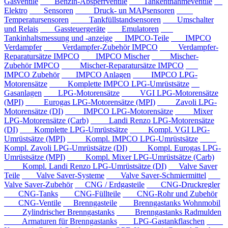
Gasventile
Benzin-Absperrventile
Tankentnahmeventile
Elektro
Sensoren
Druck- un MAPsensoren
Temperatursensoren
Tankfüllstandsensoren
Umschalter
und Relais
Gassteuergeräte
Emulatoren
Tankinhaltsmessung und -anzeige
IMPCO-Teile
IMPCO
Verdampfer
Verdampfer-Zubehör IMPCO
Verdampfer-
Reparatursätze IMPCO
IMPCO Mischer
Mischer-
Zubehör IMPCO
Mischer-Reparatursätze IMPCO
IMPCO Zubehör
IMPCO Anlagen
IMPCO LPG-
Motorensätze
Komplette IMPCO LPG-Umrüstsätze
Gasanlagen
LPG-Motorensätze
VGI LPG-Motorensätze
(MPI)
Eurogas LPG-Motorensätze (MPI)
Zavoli LPG-
Motorensätze (DI)
IMPCO LPG-Motorensätze
Mixer
LPG-Motorensätze (Carb)
Landi Renzo LPG-Motorensätze
(DI)
Komplette LPG-Umrüstsätze
Kompl. VGI LPG-
Umrüstsätze (MPI)
Kompl. IMPCO LPG-Umrüstsätze
Kompl. Zavoli LPG-Umrüstsätze (DI)
Kompl. Eurogas LPG-
Umrüstsätze (MPI)
Kompl. Mixer LPG-Umrüstsätze (Carb)
Kompl. Landi Renzo LPG-Umrüstsätze (DI)
Valve Saver
Teile
Valve Saver-Systeme
Valve Saver-Schmiermittel
Valve Saver-Zubehör
CNG / Erdgasteile
CNG-Druckregler
CNG-Tanks
CNG-Füllteile
CNG-Rohr und Zubehör
CNG-Ventile
Brenngasteile
Brenngastanks Wohnmobil
Zylindrischer Brenngastanks
Brenngastanks Radmulden
Armaturen für Brenngastanks
LPG-Gastankflaschen