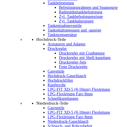
Tankbefestigung
Befestigungsrahmen und Spanngurte
Radmuldentankbefestigung
Zyl. Tankbefestigungsringe
Zyl. Tankhalterungen
Tankentnahmeventile
Tankinhaltsmessung und -anzeige
Tankmontagesätze
Hochdruck-Teile
Armaturen und Adapter
Druckregler
Druckregler mit Crashsensor
Druckregler mit Shell-kupplung
Druckregler-Sets
Feste Druckregler
Gasventile
Hochdruck-Gasschlauch
Hochdruckfilter
Kupferrohr
LPG-FIT XD-5 (8-10mm) Flexleitung
LPG-Flexleitung Faro 8mm
Schnellkupplungen
Niederdruck-Teile
Gasventile
LPG-FIT XD-5 (8-10mm) Flexleitung
LPG-Flexleitung Faro 8mm
Niederdruck-Gasschlauch
Schlauch- und Rohrzubehör