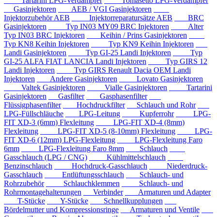
Tartarini LPG-Verdampfer
Tomasetto LPG-Verdampfer
Gasinjektoren
AEB / VGI Gasinjektoren
Injektorzubehör AEB
Injektorreparatursätze AEB
BRC
Gasinjektoren
Typ IN03 MY09 BRC Injektoren
Alter
Typ IN03 BRC Injektoren
Keihin / Prins Gasinjektoren
Typ KN8 Keihin Injektoren
Typ KN9 Keihin Injektoren
Landi Gasinjektoren
Typ GI-25 Landi Injektoren
Typ
GI-25 ALFA FIAT LANCIA Landi Injektoren
Typ GIRS 12
Landi Injektoren
Typ GIRS Renault Dacia OEM Landi
Injektoren
Andere Gasinjektoren
Lovato Gasinjektoren
Valtek Gasinjektoren
Vialle Gasinjektoren
Tartarini
Gasinjektoren
Gasfilter
Gasphasenfilter
Flüssigphasenfilter
Hochdruckfilter
Schlauch und Rohr
LPG-Füllschläuche
LPG-Leitung
Kupferrohr
LPG-
FIT XD-3 (6mm) Flexleitung
LPG-FIT XD-4 (8mm)
Flexleitung
LPG-FIT XD-5 (8-10mm) Flexleitung
LPG-
FIT XD-6 (12mm) LPG-Flexleitung
LPG-Flexleitung Faro
6mm
LPG-Flexleitung Faro 8mm
Schlauch
Gasschlauch (LPG / CNG)
Kühlmittelschlauch
Benzinschlauch
Hochdruck-Gasschlauch
Niederdruck-
Gasschlauch
Entlüftungsschlauch
Schlauch- und
Rohrzubehör
Schlauchklemmen
Schlauch- und
Rohrmontagehalterungen
Verbinder
Armaturen und Adapter
T-Stücke
Y-Stücke
Schnellkupplungen
Bördelmutter und Kompressionsringe
Armaturen und Ventile