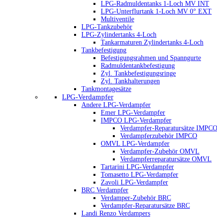
LPG-Radmuldentanks 1-Loch MV INT
LPG-Unterflurtank 1-Loch MV 0° EXT
Multiventile
LPG-Tankzubehör
LPG-Zylindertanks 4-Loch
Tankarmaturen Zylindertanks 4-Loch
Tankbefestigung
Befestigungsrahmen und Spanngurte
Radmuldentankbefestigung
Zyl. Tankbefestigungsringe
Zyl. Tankhalterungen
Tankmontagesätze
LPG-Verdampfer
Andere LPG-Verdampfer
Emer LPG-Verdampfer
IMPCO LPG-Verdampfer
Verdampfer-Reparatursätze IMPC
Verdampferzubehör IMPCO
OMVL LPG-Verdampfer
Verdampfer-Zubehör OMVL
Verdampferreparatursätze OMVL
Tartarini LPG-Verdampfer
Tomasetto LPG-Verdampfer
Zavoli LPG-Verdampfer
BRC Verdampfer
Verdamper-Zubehör BRC
Verdampfer-Reparatursätze BRC
Landi Renzo Verdampers