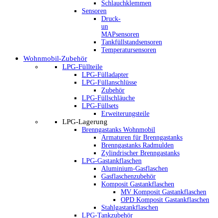
Schlauchklemmen
Sensoren
Druck-
un
MAPsensoren
Tankfüllstandsensoren
Temperatursensoren
Wohnmobil-Zubehör
LPG-Füllteile
LPG-Fülladapter
LPG-Füllanschlüsse
Zubehör
LPG-Füllschläuche
LPG-Füllsets
Erweiterungsteile
LPG-Lagerung
Brenngastanks Wohnmobil
Armaturen für Brenngastanks
Brenngastanks Radmulden
Zylindrischer Brenngastanks
LPG-Gastankflaschen
Aluminium-Gasflaschen
Gasflaschenzubehör
Komposit Gastankflaschen
MV Komposit Gastankflaschen
OPD Komposit Gastankflaschen
Stahlgastankflaschen
LPG-Tankzubehör