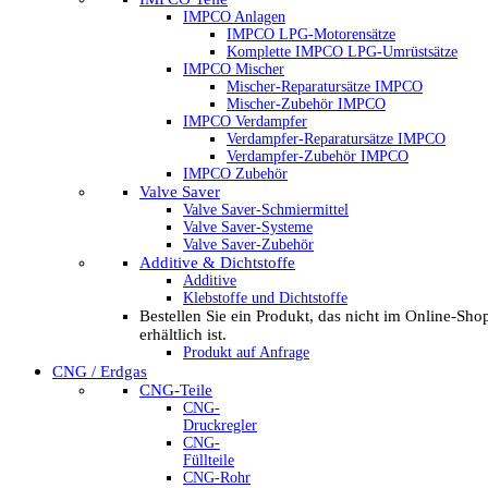
IMPCO Anlagen
IMPCO LPG-Motorensätze
Komplette IMPCO LPG-Umrüstsätze
IMPCO Mischer
Mischer-Reparatursätze IMPCO
Mischer-Zubehör IMPCO
IMPCO Verdampfer
Verdampfer-Reparatursätze IMPCO
Verdampfer-Zubehör IMPCO
IMPCO Zubehör
Valve Saver
Valve Saver-Schmiermittel
Valve Saver-Systeme
Valve Saver-Zubehör
Additive & Dichtstoffe
Additive
Klebstoffe und Dichtstoffe
Bestellen Sie ein Produkt, das nicht im Online-Sho
erhältlich ist.
Produkt auf Anfrage
CNG / Erdgas
CNG-Teile
CNG-
Druckregler
CNG-
Füllteile
CNG-Rohr