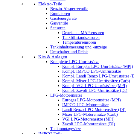
Elektro-Teile
Benzin-Absperrventile
Emulatoren
Gassteuergeräte
Gasventile
Sensoren
Druck- un MAPsensoren
Tankfüllstandsensoren
Temperatursensoren
Tankinhaltsmessung und -anzeige
Umschalter und Relais
Kits & Anlagen
Komplette LPG-Umrüstsätze
Kompl. Eurogas LPG-Umrüstsätze (MPI)
Kompl. IMPCO LPG-Umrüstsätze
Kompl. Landi Renzo LPG-Umrüstsätze (
Kompl. Mixer LPG-Umrüstsätze (Carb)
Kompl. VGI LPG-Umrüstsätze (MPI)
Kompl. Zavoli LPG-Umrüstsätze (DI)
LPG-Motorensätze
Eurogas LPG-Motorensätze (MPI)
IMPCO LPG-Motorensätze
Landi Renzo LPG-Motorensätze (DI)
Mixer LPG-Motorensätze (Carb)
VGI LPG-Motorensätze (MPI)
Zavoli LPG-Motorensätze (DI)
Tankmontagesätze
IMPCO Teile