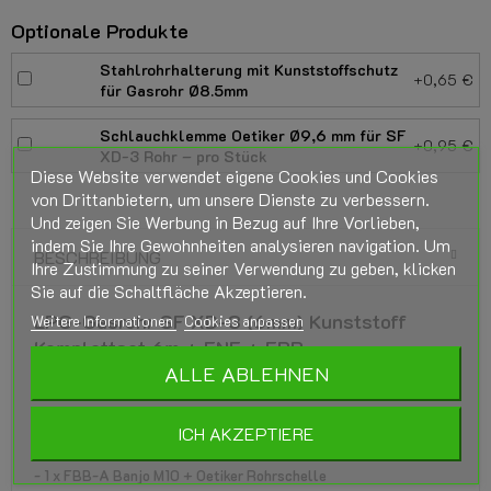
Optionale Produkte
Stahlrohrhalterung mit Kunststoffschutz
+0,65 €
für Gasrohr Ø8.5mm
Schlauchklemme Oetiker Ø9,6 mm für SF
+0,95 €
XD-3 Rohr – pro Stück
Diese Website verwendet eigene Cookies und Cookies
von Drittanbietern, um unsere Dienste zu verbessern.
Und zeigen Sie Werbung in Bezug auf Ihre Vorlieben,
indem Sie Ihre Gewohnheiten analysieren navigation. Um
BESCHREIBUNG
Ihre Zustimmung zu seiner Verwendung zu geben, klicken
Sie auf die Schaltfläche Akzeptieren.
LPG-Gasrohr SF XD-3 (6mm) Kunststoff
Weitere Informationen
Cookies anpassen
Komplettset 6m + FNF + FBB
ALLE ABLEHNEN
Inhalt festlegen:
- 6 Meter SF XD-3 (6mm) Rohr
ICH AKZEPTIERE
- 1 x FNF-A 5/16" Flare + Oetiker Rohrschelle
- 1 x FBB-A Banjo M10 + Oetiker Rohrschelle