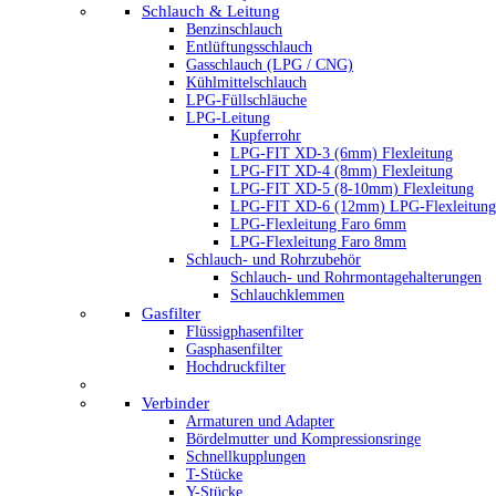
Schlauch & Leitung
Benzinschlauch
Entlüftungsschlauch
Gasschlauch (LPG / CNG)
Kühlmittelschlauch
LPG-Füllschläuche
LPG-Leitung
Kupferrohr
LPG-FIT XD-3 (6mm) Flexleitung
LPG-FIT XD-4 (8mm) Flexleitung
LPG-FIT XD-5 (8-10mm) Flexleitung
LPG-FIT XD-6 (12mm) LPG-Flexleitung
LPG-Flexleitung Faro 6mm
LPG-Flexleitung Faro 8mm
Schlauch- und Rohrzubehör
Schlauch- und Rohrmontagehalterungen
Schlauchklemmen
Gasfilter
Flüssigphasenfilter
Gasphasenfilter
Hochdruckfilter
Verbinder
Armaturen und Adapter
Bördelmutter und Kompressionsringe
Schnellkupplungen
T-Stücke
Y-Stücke