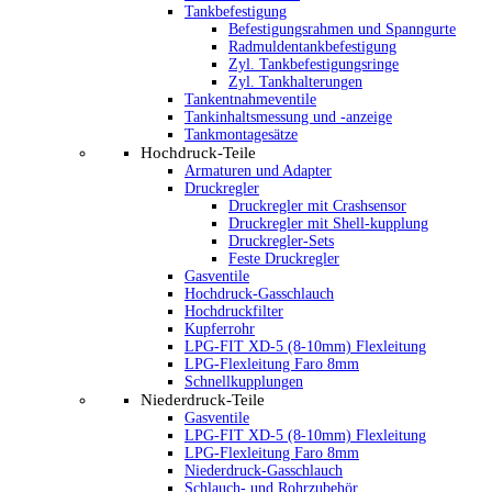
Tankbefestigung
Befestigungsrahmen und Spanngurte
Radmuldentankbefestigung
Zyl. Tankbefestigungsringe
Zyl. Tankhalterungen
Tankentnahmeventile
Tankinhaltsmessung und -anzeige
Tankmontagesätze
Hochdruck-Teile
Armaturen und Adapter
Druckregler
Druckregler mit Crashsensor
Druckregler mit Shell-kupplung
Druckregler-Sets
Feste Druckregler
Gasventile
Hochdruck-Gasschlauch
Hochdruckfilter
Kupferrohr
LPG-FIT XD-5 (8-10mm) Flexleitung
LPG-Flexleitung Faro 8mm
Schnellkupplungen
Niederdruck-Teile
Gasventile
LPG-FIT XD-5 (8-10mm) Flexleitung
LPG-Flexleitung Faro 8mm
Niederdruck-Gasschlauch
Schlauch- und Rohrzubehör