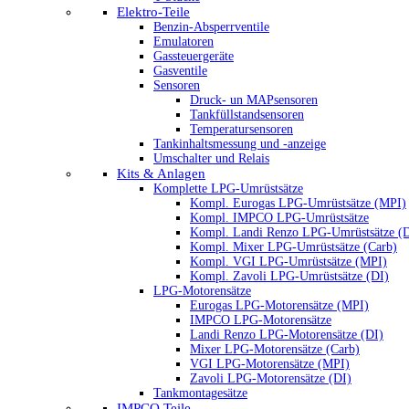
Elektro-Teile
Benzin-Absperrventile
Emulatoren
Gassteuergeräte
Gasventile
Sensoren
Druck- un MAPsensoren
Tankfüllstandsensoren
Temperatursensoren
Tankinhaltsmessung und -anzeige
Umschalter und Relais
Kits & Anlagen
Komplette LPG-Umrüstsätze
Kompl. Eurogas LPG-Umrüstsätze (MPI)
Kompl. IMPCO LPG-Umrüstsätze
Kompl. Landi Renzo LPG-Umrüstsätze (
Kompl. Mixer LPG-Umrüstsätze (Carb)
Kompl. VGI LPG-Umrüstsätze (MPI)
Kompl. Zavoli LPG-Umrüstsätze (DI)
LPG-Motorensätze
Eurogas LPG-Motorensätze (MPI)
IMPCO LPG-Motorensätze
Landi Renzo LPG-Motorensätze (DI)
Mixer LPG-Motorensätze (Carb)
VGI LPG-Motorensätze (MPI)
Zavoli LPG-Motorensätze (DI)
Tankmontagesätze
IMPCO Teile