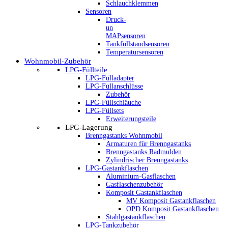
Schlauchklemmen
Sensoren
Druck-
un
MAPsensoren
Tankfüllstandsensoren
Temperatursensoren
Wohnmobil-Zubehör
LPG-Füllteile
LPG-Fülladapter
LPG-Füllanschlüsse
Zubehör
LPG-Füllschläuche
LPG-Füllsets
Erweiterungsteile
LPG-Lagerung
Brenngastanks Wohnmobil
Armaturen für Brenngastanks
Brenngastanks Radmulden
Zylindrischer Brenngastanks
LPG-Gastankflaschen
Aluminium-Gasflaschen
Gasflaschenzubehör
Komposit Gastankflaschen
MV Komposit Gastankflaschen
OPD Komposit Gastankflaschen
Stahlgastankflaschen
LPG-Tankzubehör