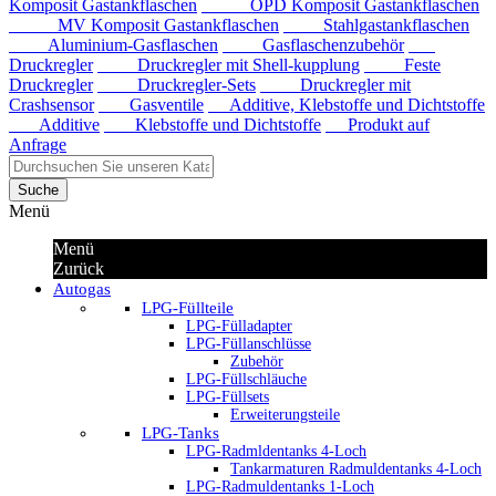
Komposit Gastankflaschen
OPD Komposit Gastankflaschen
MV Komposit Gastankflaschen
Stahlgastankflaschen
Aluminium-Gasflaschen
Gasflaschenzubehör
Druckregler
Druckregler mit Shell-kupplung
Feste
Druckregler
Druckregler-Sets
Druckregler mit
Crashsensor
Gasventile
Additive, Klebstoffe und Dichtstoffe
Additive
Klebstoffe und Dichtstoffe
Produkt auf
Anfrage
Suche
Menü
Menü
Zurück
Autogas
LPG-Füllteile
LPG-Fülladapter
LPG-Füllanschlüsse
Zubehör
LPG-Füllschläuche
LPG-Füllsets
Erweiterungsteile
LPG-Tanks
LPG-Radmldentanks 4-Loch
Tankarmaturen Radmuldentanks 4-Loch
LPG-Radmuldentanks 1-Loch