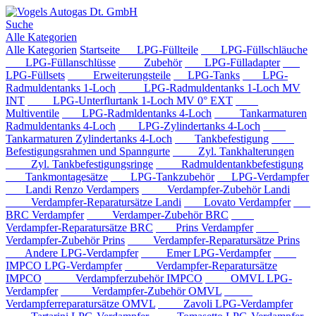
Suche
Alle Kategorien
Alle Kategorien
Startseite
LPG-Füllteile
LPG-Füllschläuche
LPG-Füllanschlüsse
Zubehör
LPG-Fülladapter
LPG-Füllsets
Erweiterungsteile
LPG-Tanks
LPG-
Radmuldentanks 1-Loch
LPG-Radmuldentanks 1-Loch MV
INT
LPG-Unterflurtank 1-Loch MV 0° EXT
Multiventile
LPG-Radmldentanks 4-Loch
Tankarmaturen
Radmuldentanks 4-Loch
LPG-Zylindertanks 4-Loch
Tankarmaturen Zylindertanks 4-Loch
Tankbefestigung
Befestigungsrahmen und Spanngurte
Zyl. Tankhalterungen
Zyl. Tankbefestigungsringe
Radmuldentankbefestigung
Tankmontagesätze
LPG-Tankzubehör
LPG-Verdampfer
Landi Renzo Verdampers
Verdampfer-Zubehör Landi
Verdampfer-Reparatursätze Landi
Lovato Verdampfer
BRC Verdampfer
Verdamper-Zubehör BRC
Verdampfer-Reparatursätze BRC
Prins Verdampfer
Verdampfer-Zubehör Prins
Verdampfer-Reparatursätze Prins
Andere LPG-Verdampfer
Emer LPG-Verdampfer
IMPCO LPG-Verdampfer
Verdampfer-Reparatursätze
IMPCO
Verdampferzubehör IMPCO
OMVL LPG-
Verdampfer
Verdampfer-Zubehör OMVL
Verdampferreparatursätze OMVL
Zavoli LPG-Verdampfer