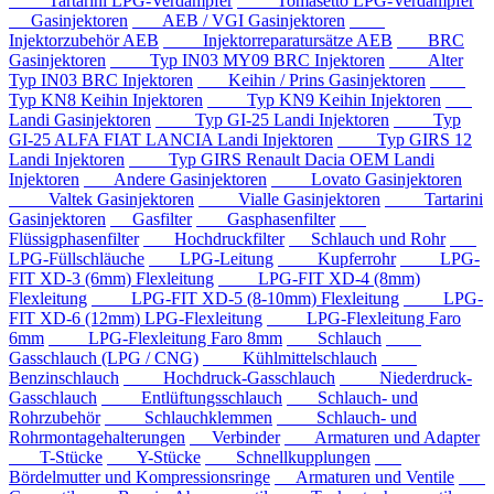
Tartarini LPG-Verdampfer
Tomasetto LPG-Verdampfer
Gasinjektoren
AEB / VGI Gasinjektoren
Injektorzubehör AEB
Injektorreparatursätze AEB
BRC
Gasinjektoren
Typ IN03 MY09 BRC Injektoren
Alter
Typ IN03 BRC Injektoren
Keihin / Prins Gasinjektoren
Typ KN8 Keihin Injektoren
Typ KN9 Keihin Injektoren
Landi Gasinjektoren
Typ GI-25 Landi Injektoren
Typ
GI-25 ALFA FIAT LANCIA Landi Injektoren
Typ GIRS 12
Landi Injektoren
Typ GIRS Renault Dacia OEM Landi
Injektoren
Andere Gasinjektoren
Lovato Gasinjektoren
Valtek Gasinjektoren
Vialle Gasinjektoren
Tartarini
Gasinjektoren
Gasfilter
Gasphasenfilter
Flüssigphasenfilter
Hochdruckfilter
Schlauch und Rohr
LPG-Füllschläuche
LPG-Leitung
Kupferrohr
LPG-
FIT XD-3 (6mm) Flexleitung
LPG-FIT XD-4 (8mm)
Flexleitung
LPG-FIT XD-5 (8-10mm) Flexleitung
LPG-
FIT XD-6 (12mm) LPG-Flexleitung
LPG-Flexleitung Faro
6mm
LPG-Flexleitung Faro 8mm
Schlauch
Gasschlauch (LPG / CNG)
Kühlmittelschlauch
Benzinschlauch
Hochdruck-Gasschlauch
Niederdruck-
Gasschlauch
Entlüftungsschlauch
Schlauch- und
Rohrzubehör
Schlauchklemmen
Schlauch- und
Rohrmontagehalterungen
Verbinder
Armaturen und Adapter
T-Stücke
Y-Stücke
Schnellkupplungen
Bördelmutter und Kompressionsringe
Armaturen und Ventile