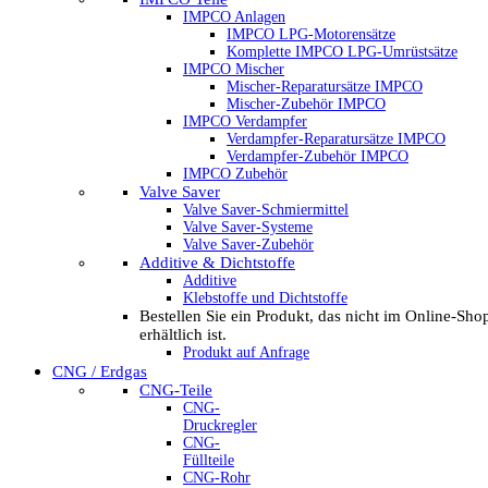
IMPCO Anlagen
IMPCO LPG-Motorensätze
Komplette IMPCO LPG-Umrüstsätze
IMPCO Mischer
Mischer-Reparatursätze IMPCO
Mischer-Zubehör IMPCO
IMPCO Verdampfer
Verdampfer-Reparatursätze IMPCO
Verdampfer-Zubehör IMPCO
IMPCO Zubehör
Valve Saver
Valve Saver-Schmiermittel
Valve Saver-Systeme
Valve Saver-Zubehör
Additive & Dichtstoffe
Additive
Klebstoffe und Dichtstoffe
Bestellen Sie ein Produkt, das nicht im Online-Sho
erhältlich ist.
Produkt auf Anfrage
CNG / Erdgas
CNG-Teile
CNG-
Druckregler
CNG-
Füllteile
CNG-Rohr