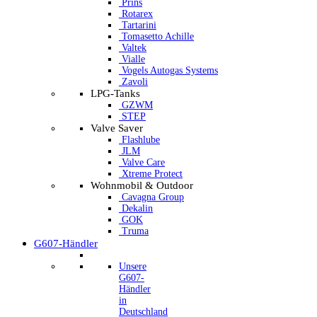
Prins
Rotarex
Tartarini
Tomasetto Achille
Valtek
Vialle
Vogels Autogas Systems
Zavoli
LPG-Tanks
GZWM
STEP
Valve Saver
Flashlube
JLM
Valve Care
Xtreme Protect
Wohnmobil & Outdoor
Cavagna Group
Dekalin
GOK
Truma
G607-Händler
Unsere
G607-
Händler
in
Deutschland