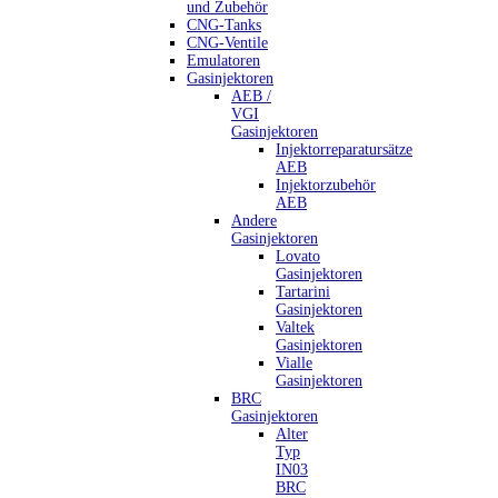
und Zubehör
CNG-Tanks
CNG-Ventile
Emulatoren
Gasinjektoren
AEB /
VGI
Gasinjektoren
Injektorreparatursätze
AEB
Injektorzubehör
AEB
Andere
Gasinjektoren
Lovato
Gasinjektoren
Tartarini
Gasinjektoren
Valtek
Gasinjektoren
Vialle
Gasinjektoren
BRC
Gasinjektoren
Alter
Typ
IN03
BRC