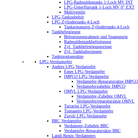
LPG-Radmuldentanks 1-Loch MV INT
LPG-Unterflurtank 1-Loch MV 0° EXT
Multiventile
LPG-Tankzubehör
LPG-Zylindertanks 4-Loch
Tankarmaturen Zylindertanks 4-Loch
Tankbefestigung
Befestigungsrahmen und Spanngurte
Radmuldentankbefestigung
Zyl. Tankbefestigungsringe
Zyl. Tankhalterungen
Tankmontagesätze
LPG-Verdampfer
Andere LPG-Verdampfer
Emer LPG-Verdampfer
IMPCO LPG-Verdampfer
Verdampfer-Reparatursätze IMPC
Verdampferzubehör IMPCO
OMVL LPG-Verdampfer
Verdampfer-Zubehör OMVL
Verdampferreparatursätze OMVL
Tartarini LPG-Verdampfer
Tomasetto LPG-Verdampfer
Zavoli LPG-Verdampfer
BRC Verdampfer
Verdamper-Zubehör BRC
Verdampfer-Reparatursätze BRC
Landi Renzo Verdampers