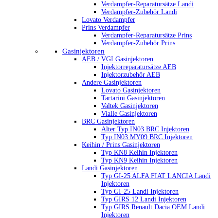
Verdampfer-Reparatursätze Landi
Verdampfer-Zubehör Landi
Lovato Verdampfer
Prins Verdampfer
Verdampfer-Reparatursätze Prins
Verdampfer-Zubehör Prins
Gasinjektoren
AEB / VGI Gasinjektoren
Injektorreparatursätze AEB
Injektorzubehör AEB
Andere Gasinjektoren
Lovato Gasinjektoren
Tartarini Gasinjektoren
Valtek Gasinjektoren
Vialle Gasinjektoren
BRC Gasinjektoren
Alter Typ IN03 BRC Injektoren
Typ IN03 MY09 BRC Injektoren
Keihin / Prins Gasinjektoren
Typ KN8 Keihin Injektoren
Typ KN9 Keihin Injektoren
Landi Gasinjektoren
Typ GI-25 ALFA FIAT LANCIA Landi
Injektoren
Typ GI-25 Landi Injektoren
Typ GIRS 12 Landi Injektoren
Typ GIRS Renault Dacia OEM Landi
Injektoren