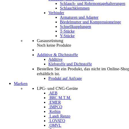
Schlauch- und Rohrmontagehalterungen
Schlauchklemmen
Verbinder
Armaturen und Adapter
Bördelmutter und Kompressionsringe
Schnellkupplungen
T-Stücke
Y-Stücke
Gasausrüstung
Noch keine Produkte
Additive & Dichtstoffe
Additive
Klebstoffe und Dichtstoffe
Bestellen Sie ein Produkt, das nicht im Online-Sho
erhältlich ist.
Produkt auf Anfrage
Marken
LPG- und CNG-Geräte
AEB
BRC M.T.M.
EMER
IMPCO
Keihin
Landi Renzo
LOVATO
OMVL