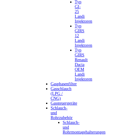
Typ
GI-
25
Landi
Injektoren
Typ
GIRS
12
Landi
Injektoren
Typ
GIRS
Renault
Dacia
OEM
Landi
Injektoren
Gasphasenfilter
Gasschlauch
(LPG /
CNG)
Gassteuergeräte
Schlauch-
und
Rohrzubehör
Schlauch-
und
Rohrmontagehalterungen