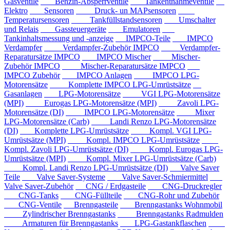
Gasventile
Benzin-Absperrventile
Tankentnahmeventile
Elektro
Sensoren
Druck- un MAPsensoren
Temperatursensoren
Tankfüllstandsensoren
Umschalter
und Relais
Gassteuergeräte
Emulatoren
Tankinhaltsmessung und -anzeige
IMPCO-Teile
IMPCO
Verdampfer
Verdampfer-Zubehör IMPCO
Verdampfer-
Reparatursätze IMPCO
IMPCO Mischer
Mischer-
Zubehör IMPCO
Mischer-Reparatursätze IMPCO
IMPCO Zubehör
IMPCO Anlagen
IMPCO LPG-
Motorensätze
Komplette IMPCO LPG-Umrüstsätze
Gasanlagen
LPG-Motorensätze
VGI LPG-Motorensätze
(MPI)
Eurogas LPG-Motorensätze (MPI)
Zavoli LPG-
Motorensätze (DI)
IMPCO LPG-Motorensätze
Mixer
LPG-Motorensätze (Carb)
Landi Renzo LPG-Motorensätze
(DI)
Komplette LPG-Umrüstsätze
Kompl. VGI LPG-
Umrüstsätze (MPI)
Kompl. IMPCO LPG-Umrüstsätze
Kompl. Zavoli LPG-Umrüstsätze (DI)
Kompl. Eurogas LPG-
Umrüstsätze (MPI)
Kompl. Mixer LPG-Umrüstsätze (Carb)
Kompl. Landi Renzo LPG-Umrüstsätze (DI)
Valve Saver
Teile
Valve Saver-Systeme
Valve Saver-Schmiermittel
Valve Saver-Zubehör
CNG / Erdgasteile
CNG-Druckregler
CNG-Tanks
CNG-Füllteile
CNG-Rohr und Zubehör
CNG-Ventile
Brenngasteile
Brenngastanks Wohnmobil
Zylindrischer Brenngastanks
Brenngastanks Radmulden
Armaturen für Brenngastanks
LPG-Gastankflaschen