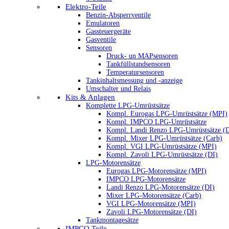
Elektro-Teile
Benzin-Absperrventile
Emulatoren
Gassteuergeräte
Gasventile
Sensoren
Druck- un MAPsensoren
Tankfüllstandsensoren
Temperatursensoren
Tankinhaltsmessung und -anzeige
Umschalter und Relais
Kits & Anlagen
Komplette LPG-Umrüstsätze
Kompl. Eurogas LPG-Umrüstsätze (MPI)
Kompl. IMPCO LPG-Umrüstsätze
Kompl. Landi Renzo LPG-Umrüstsätze (
Kompl. Mixer LPG-Umrüstsätze (Carb)
Kompl. VGI LPG-Umrüstsätze (MPI)
Kompl. Zavoli LPG-Umrüstsätze (DI)
LPG-Motorensätze
Eurogas LPG-Motorensätze (MPI)
IMPCO LPG-Motorensätze
Landi Renzo LPG-Motorensätze (DI)
Mixer LPG-Motorensätze (Carb)
VGI LPG-Motorensätze (MPI)
Zavoli LPG-Motorensätze (DI)
Tankmontagesätze
IMPCO Teile