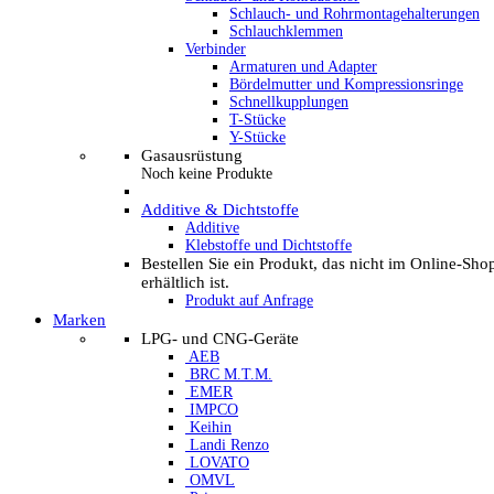
Schlauch- und Rohrmontagehalterungen
Schlauchklemmen
Verbinder
Armaturen und Adapter
Bördelmutter und Kompressionsringe
Schnellkupplungen
T-Stücke
Y-Stücke
Gasausrüstung
Noch keine Produkte
Additive & Dichtstoffe
Additive
Klebstoffe und Dichtstoffe
Bestellen Sie ein Produkt, das nicht im Online-Sho
erhältlich ist.
Produkt auf Anfrage
Marken
LPG- und CNG-Geräte
AEB
BRC M.T.M.
EMER
IMPCO
Keihin
Landi Renzo
LOVATO
OMVL