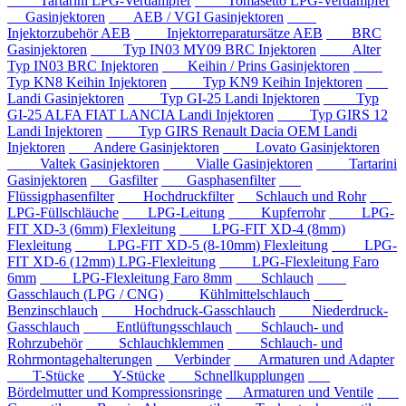
Tartarini LPG-Verdampfer
Tomasetto LPG-Verdampfer
Gasinjektoren
AEB / VGI Gasinjektoren
Injektorzubehör AEB
Injektorreparatursätze AEB
BRC
Gasinjektoren
Typ IN03 MY09 BRC Injektoren
Alter
Typ IN03 BRC Injektoren
Keihin / Prins Gasinjektoren
Typ KN8 Keihin Injektoren
Typ KN9 Keihin Injektoren
Landi Gasinjektoren
Typ GI-25 Landi Injektoren
Typ
GI-25 ALFA FIAT LANCIA Landi Injektoren
Typ GIRS 12
Landi Injektoren
Typ GIRS Renault Dacia OEM Landi
Injektoren
Andere Gasinjektoren
Lovato Gasinjektoren
Valtek Gasinjektoren
Vialle Gasinjektoren
Tartarini
Gasinjektoren
Gasfilter
Gasphasenfilter
Flüssigphasenfilter
Hochdruckfilter
Schlauch und Rohr
LPG-Füllschläuche
LPG-Leitung
Kupferrohr
LPG-
FIT XD-3 (6mm) Flexleitung
LPG-FIT XD-4 (8mm)
Flexleitung
LPG-FIT XD-5 (8-10mm) Flexleitung
LPG-
FIT XD-6 (12mm) LPG-Flexleitung
LPG-Flexleitung Faro
6mm
LPG-Flexleitung Faro 8mm
Schlauch
Gasschlauch (LPG / CNG)
Kühlmittelschlauch
Benzinschlauch
Hochdruck-Gasschlauch
Niederdruck-
Gasschlauch
Entlüftungsschlauch
Schlauch- und
Rohrzubehör
Schlauchklemmen
Schlauch- und
Rohrmontagehalterungen
Verbinder
Armaturen und Adapter
T-Stücke
Y-Stücke
Schnellkupplungen
Bördelmutter und Kompressionsringe
Armaturen und Ventile