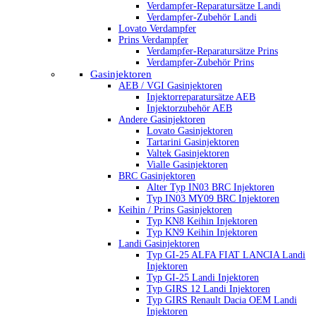
Verdampfer-Reparatursätze Landi
Verdampfer-Zubehör Landi
Lovato Verdampfer
Prins Verdampfer
Verdampfer-Reparatursätze Prins
Verdampfer-Zubehör Prins
Gasinjektoren
AEB / VGI Gasinjektoren
Injektorreparatursätze AEB
Injektorzubehör AEB
Andere Gasinjektoren
Lovato Gasinjektoren
Tartarini Gasinjektoren
Valtek Gasinjektoren
Vialle Gasinjektoren
BRC Gasinjektoren
Alter Typ IN03 BRC Injektoren
Typ IN03 MY09 BRC Injektoren
Keihin / Prins Gasinjektoren
Typ KN8 Keihin Injektoren
Typ KN9 Keihin Injektoren
Landi Gasinjektoren
Typ GI-25 ALFA FIAT LANCIA Landi
Injektoren
Typ GI-25 Landi Injektoren
Typ GIRS 12 Landi Injektoren
Typ GIRS Renault Dacia OEM Landi
Injektoren