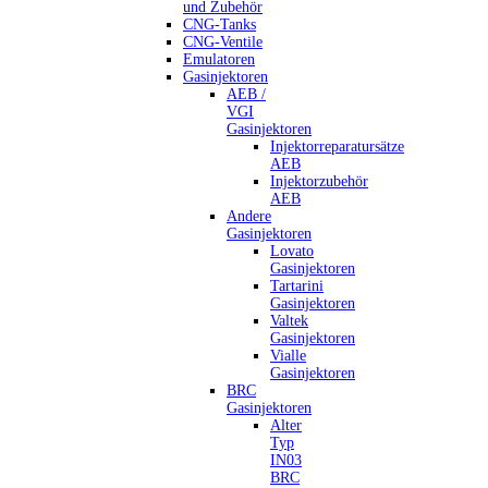
und Zubehör
CNG-Tanks
CNG-Ventile
Emulatoren
Gasinjektoren
AEB /
VGI
Gasinjektoren
Injektorreparatursätze
AEB
Injektorzubehör
AEB
Andere
Gasinjektoren
Lovato
Gasinjektoren
Tartarini
Gasinjektoren
Valtek
Gasinjektoren
Vialle
Gasinjektoren
BRC
Gasinjektoren
Alter
Typ
IN03
BRC