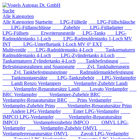
Suche
Alle Kategorien
Alle Kategorien
Startseite
LPG-Füllteile
LPG-Füllschläuche
LPG-Füllanschlüsse
Zubehör
LPG-Fülladapter
LPG-Füllsets
Erweiterungsteile
LPG-Tanks
LPG-
Radmuldentanks 1-Loch
LPG-Radmuldentanks 1-Loch MV
INT
LPG-Unterflurtank 1-Loch MV 0° EXT
Multiventile
LPG-Radmldentanks 4-Loch
Tankarmaturen
Radmuldentanks 4-Loch
LPG-Zylindertanks 4-Loch
Tankarmaturen Zylindertanks 4-Loch
Tankbefestigung
Befestigungsrahmen und Spanngurte
Zyl. Tankhalterungen
Zyl. Tankbefestigungsringe
Radmuldentankbefestigung
Tankmontagesätze
LPG-Tankzubehör
LPG-Verdampfer
Landi Renzo Verdampers
Verdampfer-Zubehör Landi
Verdampfer-Reparatursätze Landi
Lovato Verdampfer
BRC Verdampfer
Verdamper-Zubehör BRC
Verdampfer-Reparatursätze BRC
Prins Verdampfer
Verdampfer-Zubehör Prins
Verdampfer-Reparatursätze Prins
Andere LPG-Verdampfer
Emer LPG-Verdampfer
IMPCO LPG-Verdampfer
Verdampfer-Reparatursätze
IMPCO
Verdampferzubehör IMPCO
OMVL LPG-
Verdampfer
Verdampfer-Zubehör OMVL
Verdampferreparatursätze OMVL
Zavoli LPG-Verdampfer