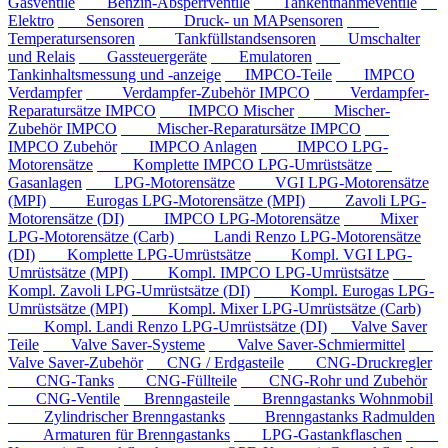
Gasventile
Benzin-Absperrventile
Tankentnahmeventile
Elektro
Sensoren
Druck- un MAPsensoren
Temperatursensoren
Tankfüllstandsensoren
Umschalter
und Relais
Gassteuergeräte
Emulatoren
Tankinhaltsmessung und -anzeige
IMPCO-Teile
IMPCO
Verdampfer
Verdampfer-Zubehör IMPCO
Verdampfer-
Reparatursätze IMPCO
IMPCO Mischer
Mischer-
Zubehör IMPCO
Mischer-Reparatursätze IMPCO
IMPCO Zubehör
IMPCO Anlagen
IMPCO LPG-
Motorensätze
Komplette IMPCO LPG-Umrüstsätze
Gasanlagen
LPG-Motorensätze
VGI LPG-Motorensätze
(MPI)
Eurogas LPG-Motorensätze (MPI)
Zavoli LPG-
Motorensätze (DI)
IMPCO LPG-Motorensätze
Mixer
LPG-Motorensätze (Carb)
Landi Renzo LPG-Motorensätze
(DI)
Komplette LPG-Umrüstsätze
Kompl. VGI LPG-
Umrüstsätze (MPI)
Kompl. IMPCO LPG-Umrüstsätze
Kompl. Zavoli LPG-Umrüstsätze (DI)
Kompl. Eurogas LPG-
Umrüstsätze (MPI)
Kompl. Mixer LPG-Umrüstsätze (Carb)
Kompl. Landi Renzo LPG-Umrüstsätze (DI)
Valve Saver
Teile
Valve Saver-Systeme
Valve Saver-Schmiermittel
Valve Saver-Zubehör
CNG / Erdgasteile
CNG-Druckregler
CNG-Tanks
CNG-Füllteile
CNG-Rohr und Zubehör
CNG-Ventile
Brenngasteile
Brenngastanks Wohnmobil
Zylindrischer Brenngastanks
Brenngastanks Radmulden
Armaturen für Brenngastanks
LPG-Gastankflaschen