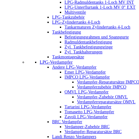
LPG-Radmuldentanks 1-Loch MV INT
LPG-Unterflurtank 1-Loch MV 0° EXT
Multiventile
LPG-Tankzubehör
LPG-Zylindertanks 4-Loch
Tankarmaturen Zylindertanks 4-Loch
Tankbefestigung
Befestigungsrahmen und Spanngurte
Radmuldentankbefestigung
Zyl. Tankbefestigungsringe
Zyl. Tankhalterungen
Tankmontagesätze
LPG-Verdampfer
Andere LPG-Verdampfer
Emer LPG-Verdampfer
IMPCO LPG-Verdampfer
Verdampfer-Reparatursätze IMPC
Verdampferzubehör IMPCO
OMVL LPG-Verdampfer
Verdampfer-Zubehör OMVL
Verdampferreparatursätze OMVL
Tartarini LPG-Verdampfer
Tomasetto LPG-Verdampfer
Zavoli LPG-Verdampfer
BRC Verdampfer
Verdamper-Zubehör BRC
Verdampfer-Reparatursätze BRC
Landi Renzo Verdampers