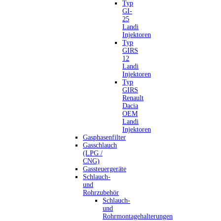
Typ
GI-
25
Landi
Injektoren
Typ
GIRS
12
Landi
Injektoren
Typ
GIRS
Renault
Dacia
OEM
Landi
Injektoren
Gasphasenfilter
Gasschlauch
(LPG /
CNG)
Gassteuergeräte
Schlauch-
und
Rohrzubehör
Schlauch-
und
Rohrmontagehalterungen