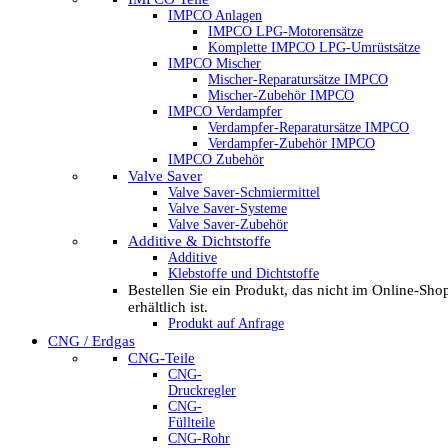
IMPCO Anlagen
IMPCO LPG-Motorensätze
Komplette IMPCO LPG-Umrüstsätze
IMPCO Mischer
Mischer-Reparatursätze IMPCO
Mischer-Zubehör IMPCO
IMPCO Verdampfer
Verdampfer-Reparatursätze IMPCO
Verdampfer-Zubehör IMPCO
IMPCO Zubehör
Valve Saver
Valve Saver-Schmiermittel
Valve Saver-Systeme
Valve Saver-Zubehör
Additive & Dichtstoffe
Additive
Klebstoffe und Dichtstoffe
Bestellen Sie ein Produkt, das nicht im Online-Sho
erhältlich ist.
Produkt auf Anfrage
CNG / Erdgas
CNG-Teile
CNG-
Druckregler
CNG-
Füllteile
CNG-Rohr