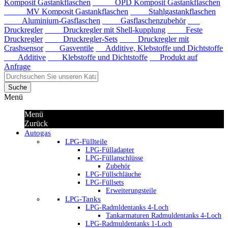
Komposit Gastankflaschen
OPD Komposit Gastankflaschen
MV Komposit Gastankflaschen
Stahlgastankflaschen
Aluminium-Gasflaschen
Gasflaschenzubehör
Druckregler
Druckregler mit Shell-kupplung
Feste
Druckregler
Druckregler-Sets
Druckregler mit
Crashsensor
Gasventile
Additive, Klebstoffe und Dichtstoffe
Additive
Klebstoffe und Dichtstoffe
Produkt auf
Anfrage
Suche
Menü
Menü
Zurück
Autogas
LPG-Füllteile
LPG-Fülladapter
LPG-Füllanschlüsse
Zubehör
LPG-Füllschläuche
LPG-Füllsets
Erweiterungsteile
LPG-Tanks
LPG-Radmldentanks 4-Loch
Tankarmaturen Radmuldentanks 4-Loch
LPG-Radmuldentanks 1-Loch