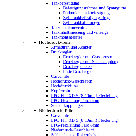
Tankbefestigung
Befestigungsrahmen und Spanngurte
Radmuldentankbefestigung
Zyl. Tankbefestigungsringe
Zyl. Tankhalterungen
Tankentnahmeventile
Tankinhaltsmessung und -anzeige
Tankmontagesätze
Hochdruck-Teile
Armaturen und Adapter
Druckregler
Druckregler mit Crashsensor
Druckregler mit Shell-kupplung
Druckregler-Sets
Feste Druckregler
Gasventile
Hochdruck-Gasschlauch
Hochdruckfilter
Kupferrohr
LPG-FIT XD-5 (8-10mm) Flexleitung
LPG-Flexleitung Faro 8mm
Schnellkupplungen
Niederdruck-Teile
Gasventile
LPG-FIT XD-5 (8-10mm) Flexleitung
LPG-Flexleitung Faro 8mm
Niederdruck-Gasschlauch
Schlauch- und Rohrzubehör