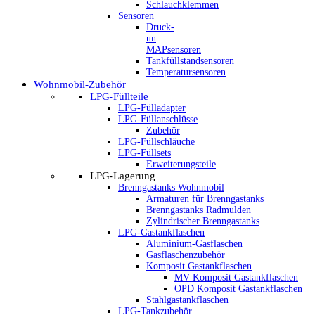
Schlauchklemmen
Sensoren
Druck-
un
MAPsensoren
Tankfüllstandsensoren
Temperatursensoren
Wohnmobil-Zubehör
LPG-Füllteile
LPG-Fülladapter
LPG-Füllanschlüsse
Zubehör
LPG-Füllschläuche
LPG-Füllsets
Erweiterungsteile
LPG-Lagerung
Brenngastanks Wohnmobil
Armaturen für Brenngastanks
Brenngastanks Radmulden
Zylindrischer Brenngastanks
LPG-Gastankflaschen
Aluminium-Gasflaschen
Gasflaschenzubehör
Komposit Gastankflaschen
MV Komposit Gastankflaschen
OPD Komposit Gastankflaschen
Stahlgastankflaschen
LPG-Tankzubehör