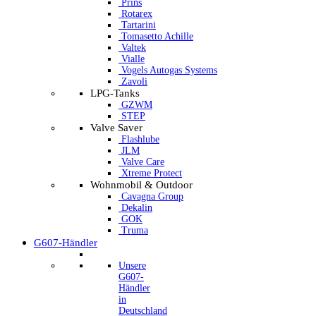
Prins
Rotarex
Tartarini
Tomasetto Achille
Valtek
Vialle
Vogels Autogas Systems
Zavoli
LPG-Tanks
GZWM
STEP
Valve Saver
Flashlube
JLM
Valve Care
Xtreme Protect
Wohnmobil & Outdoor
Cavagna Group
Dekalin
GOK
Truma
G607-Händler
Unsere
G607-
Händler
in
Deutschland