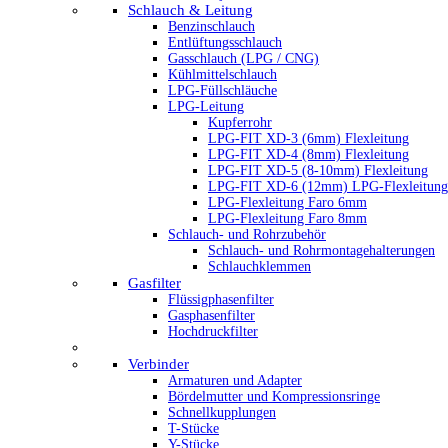
Schlauch & Leitung
Benzinschlauch
Entlüftungsschlauch
Gasschlauch (LPG / CNG)
Kühlmittelschlauch
LPG-Füllschläuche
LPG-Leitung
Kupferrohr
LPG-FIT XD-3 (6mm) Flexleitung
LPG-FIT XD-4 (8mm) Flexleitung
LPG-FIT XD-5 (8-10mm) Flexleitung
LPG-FIT XD-6 (12mm) LPG-Flexleitung
LPG-Flexleitung Faro 6mm
LPG-Flexleitung Faro 8mm
Schlauch- und Rohrzubehör
Schlauch- und Rohrmontagehalterungen
Schlauchklemmen
Gasfilter
Flüssigphasenfilter
Gasphasenfilter
Hochdruckfilter
Verbinder
Armaturen und Adapter
Bördelmutter und Kompressionsringe
Schnellkupplungen
T-Stücke
Y-Stücke