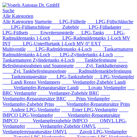
Suche
Alle Kategorien
Alle Kategorien
Startseite
LPG-Füllteile
LPG-Füllschläuche
LPG-Füllanschlüsse
Zubehör
LPG-Fülladapter
LPG-Füllsets
Erweiterungsteile
LPG-Tanks
LPG-
Radmuldentanks 1-Loch
LPG-Radmuldentanks 1-Loch MV
INT
LPG-Unterflurtank 1-Loch MV 0° EXT
Multiventile
LPG-Radmldentanks 4-Loch
Tankarmaturen
Radmuldentanks 4-Loch
LPG-Zylindertanks 4-Loch
Tankarmaturen Zylindertanks 4-Loch
Tankbefestigung
Befestigungsrahmen und Spanngurte
Zyl. Tankhalterungen
Zyl. Tankbefestigungsringe
Radmuldentankbefestigung
Tankmontagesätze
LPG-Tankzubehör
LPG-Verdampfer
Landi Renzo Verdampers
Verdampfer-Zubehör Landi
Verdampfer-Reparatursätze Landi
Lovato Verdampfer
BRC Verdampfer
Verdamper-Zubehör BRC
Verdampfer-Reparatursätze BRC
Prins Verdampfer
Verdampfer-Zubehör Prins
Verdampfer-Reparatursätze Prins
Andere LPG-Verdampfer
Emer LPG-Verdampfer
IMPCO LPG-Verdampfer
Verdampfer-Reparatursätze
IMPCO
Verdampferzubehör IMPCO
OMVL LPG-
Verdampfer
Verdampfer-Zubehör OMVL
Verdampferreparatursätze OMVL
Zavoli LPG-Verdampfer