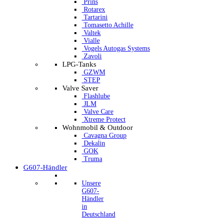
Prins
Rotarex
Tartarini
Tomasetto Achille
Valtek
Vialle
Vogels Autogas Systems
Zavoli
LPG-Tanks
GZWM
STEP
Valve Saver
Flashlube
JLM
Valve Care
Xtreme Protect
Wohnmobil & Outdoor
Cavagna Group
Dekalin
GOK
Truma
G607-Händler
Unsere
G607-
Händler
in
Deutschland