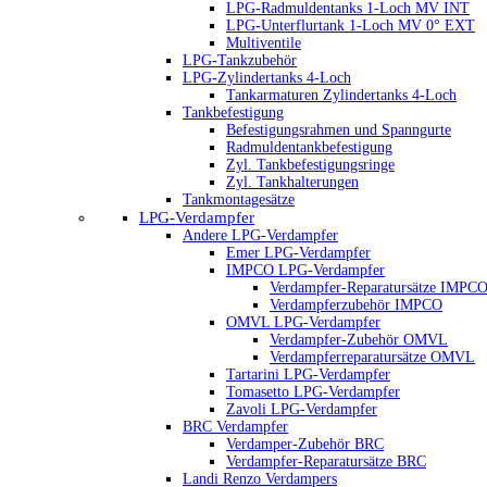
LPG-Radmuldentanks 1-Loch MV INT
LPG-Unterflurtank 1-Loch MV 0° EXT
Multiventile
LPG-Tankzubehör
LPG-Zylindertanks 4-Loch
Tankarmaturen Zylindertanks 4-Loch
Tankbefestigung
Befestigungsrahmen und Spanngurte
Radmuldentankbefestigung
Zyl. Tankbefestigungsringe
Zyl. Tankhalterungen
Tankmontagesätze
LPG-Verdampfer
Andere LPG-Verdampfer
Emer LPG-Verdampfer
IMPCO LPG-Verdampfer
Verdampfer-Reparatursätze IMPC
Verdampferzubehör IMPCO
OMVL LPG-Verdampfer
Verdampfer-Zubehör OMVL
Verdampferreparatursätze OMVL
Tartarini LPG-Verdampfer
Tomasetto LPG-Verdampfer
Zavoli LPG-Verdampfer
BRC Verdampfer
Verdamper-Zubehör BRC
Verdampfer-Reparatursätze BRC
Landi Renzo Verdampers