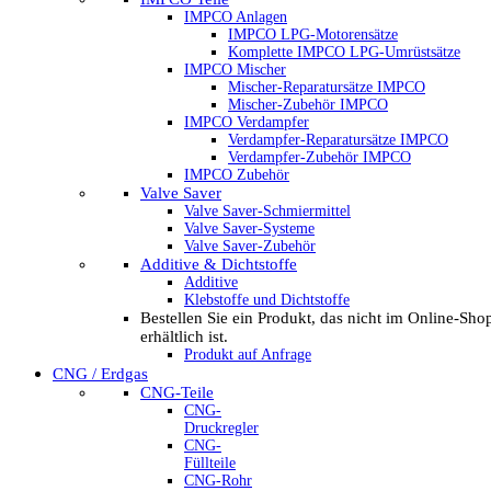
IMPCO Anlagen
IMPCO LPG-Motorensätze
Komplette IMPCO LPG-Umrüstsätze
IMPCO Mischer
Mischer-Reparatursätze IMPCO
Mischer-Zubehör IMPCO
IMPCO Verdampfer
Verdampfer-Reparatursätze IMPCO
Verdampfer-Zubehör IMPCO
IMPCO Zubehör
Valve Saver
Valve Saver-Schmiermittel
Valve Saver-Systeme
Valve Saver-Zubehör
Additive & Dichtstoffe
Additive
Klebstoffe und Dichtstoffe
Bestellen Sie ein Produkt, das nicht im Online-Sho
erhältlich ist.
Produkt auf Anfrage
CNG / Erdgas
CNG-Teile
CNG-
Druckregler
CNG-
Füllteile
CNG-Rohr