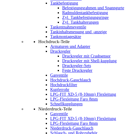
Tankbefestigung
Befestigungsrahmen und Spanngurte
Radmuldentankbefestigung
Zyl. Tankbefestigungsringe
Zyl. Tankhalterungen
Tankentnahmeventile
Tankinhaltsmessung und -anzeige
Tankmontagesätze
Hochdruck-Teile
Armaturen und Adapter
Druckregler
Druckregler mit Crashsensor
Druckregler mit Shell-kupplung
Druckregler-Sets
Feste Druckregler
Gasventile
Hochdruck-Gasschlauch
Hochdruckfilter
Kupferrohr
LPG-FIT XD-5 (8-10mm) Flexleitung
LPG-Flexleitung Faro 8mm
Schnellkupplungen
Niederdruck-Teile
Gasventile
LPG-FIT XD-5 (8-10mm) Flexleitung
LPG-Flexleitung Faro 8mm
Niederdruck-Gasschlauch
Schlauch- und Rohrzubehör