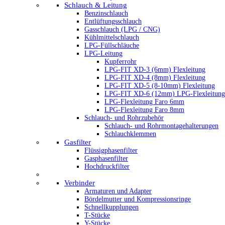
Schlauch & Leitung
Benzinschlauch
Entlüftungsschlauch
Gasschlauch (LPG / CNG)
Kühlmittelschlauch
LPG-Füllschläuche
LPG-Leitung
Kupferrohr
LPG-FIT XD-3 (6mm) Flexleitung
LPG-FIT XD-4 (8mm) Flexleitung
LPG-FIT XD-5 (8-10mm) Flexleitung
LPG-FIT XD-6 (12mm) LPG-Flexleitung
LPG-Flexleitung Faro 6mm
LPG-Flexleitung Faro 8mm
Schlauch- und Rohrzubehör
Schlauch- und Rohrmontagehalterungen
Schlauchklemmen
Gasfilter
Flüssigphasenfilter
Gasphasenfilter
Hochdruckfilter
Verbinder
Armaturen und Adapter
Bördelmutter und Kompressionsringe
Schnellkupplungen
T-Stücke
Y-Stücke