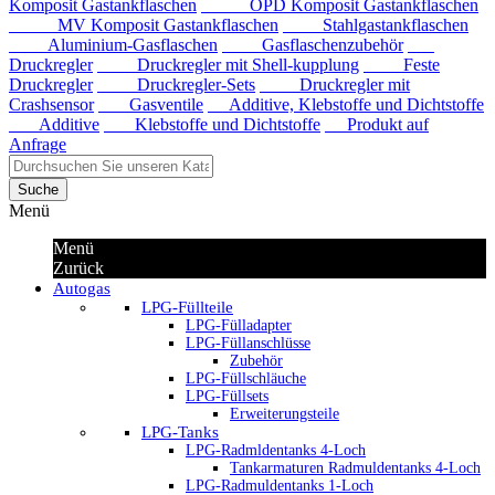
Komposit Gastankflaschen
OPD Komposit Gastankflaschen
MV Komposit Gastankflaschen
Stahlgastankflaschen
Aluminium-Gasflaschen
Gasflaschenzubehör
Druckregler
Druckregler mit Shell-kupplung
Feste
Druckregler
Druckregler-Sets
Druckregler mit
Crashsensor
Gasventile
Additive, Klebstoffe und Dichtstoffe
Additive
Klebstoffe und Dichtstoffe
Produkt auf
Anfrage
Suche
Menü
Menü
Zurück
Autogas
LPG-Füllteile
LPG-Fülladapter
LPG-Füllanschlüsse
Zubehör
LPG-Füllschläuche
LPG-Füllsets
Erweiterungsteile
LPG-Tanks
LPG-Radmldentanks 4-Loch
Tankarmaturen Radmuldentanks 4-Loch
LPG-Radmuldentanks 1-Loch