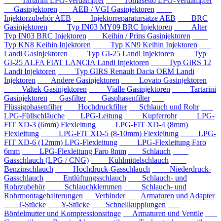
Tartarini LPG-Verdampfer
Tomasetto LPG-Verdampfer
Gasinjektoren
AEB / VGI Gasinjektoren
Injektorzubehör AEB
Injektorreparatursätze AEB
BRC
Gasinjektoren
Typ IN03 MY09 BRC Injektoren
Alter
Typ IN03 BRC Injektoren
Keihin / Prins Gasinjektoren
Typ KN8 Keihin Injektoren
Typ KN9 Keihin Injektoren
Landi Gasinjektoren
Typ GI-25 Landi Injektoren
Typ
GI-25 ALFA FIAT LANCIA Landi Injektoren
Typ GIRS 12
Landi Injektoren
Typ GIRS Renault Dacia OEM Landi
Injektoren
Andere Gasinjektoren
Lovato Gasinjektoren
Valtek Gasinjektoren
Vialle Gasinjektoren
Tartarini
Gasinjektoren
Gasfilter
Gasphasenfilter
Flüssigphasenfilter
Hochdruckfilter
Schlauch und Rohr
LPG-Füllschläuche
LPG-Leitung
Kupferrohr
LPG-
FIT XD-3 (6mm) Flexleitung
LPG-FIT XD-4 (8mm)
Flexleitung
LPG-FIT XD-5 (8-10mm) Flexleitung
LPG-
FIT XD-6 (12mm) LPG-Flexleitung
LPG-Flexleitung Faro
6mm
LPG-Flexleitung Faro 8mm
Schlauch
Gasschlauch (LPG / CNG)
Kühlmittelschlauch
Benzinschlauch
Hochdruck-Gasschlauch
Niederdruck-
Gasschlauch
Entlüftungsschlauch
Schlauch- und
Rohrzubehör
Schlauchklemmen
Schlauch- und
Rohrmontagehalterungen
Verbinder
Armaturen und Adapter
T-Stücke
Y-Stücke
Schnellkupplungen
Bördelmutter und Kompressionsringe
Armaturen und Ventile