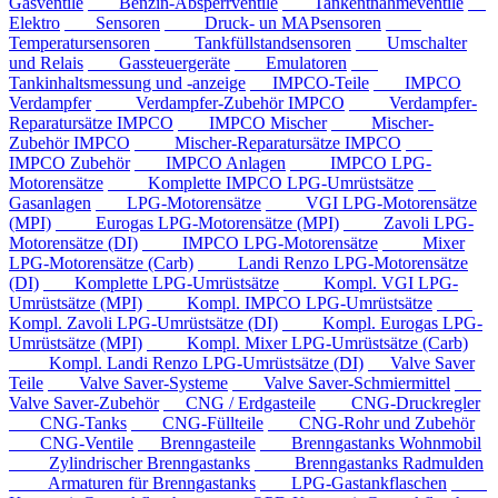
Gasventile
Benzin-Absperrventile
Tankentnahmeventile
Elektro
Sensoren
Druck- un MAPsensoren
Temperatursensoren
Tankfüllstandsensoren
Umschalter
und Relais
Gassteuergeräte
Emulatoren
Tankinhaltsmessung und -anzeige
IMPCO-Teile
IMPCO
Verdampfer
Verdampfer-Zubehör IMPCO
Verdampfer-
Reparatursätze IMPCO
IMPCO Mischer
Mischer-
Zubehör IMPCO
Mischer-Reparatursätze IMPCO
IMPCO Zubehör
IMPCO Anlagen
IMPCO LPG-
Motorensätze
Komplette IMPCO LPG-Umrüstsätze
Gasanlagen
LPG-Motorensätze
VGI LPG-Motorensätze
(MPI)
Eurogas LPG-Motorensätze (MPI)
Zavoli LPG-
Motorensätze (DI)
IMPCO LPG-Motorensätze
Mixer
LPG-Motorensätze (Carb)
Landi Renzo LPG-Motorensätze
(DI)
Komplette LPG-Umrüstsätze
Kompl. VGI LPG-
Umrüstsätze (MPI)
Kompl. IMPCO LPG-Umrüstsätze
Kompl. Zavoli LPG-Umrüstsätze (DI)
Kompl. Eurogas LPG-
Umrüstsätze (MPI)
Kompl. Mixer LPG-Umrüstsätze (Carb)
Kompl. Landi Renzo LPG-Umrüstsätze (DI)
Valve Saver
Teile
Valve Saver-Systeme
Valve Saver-Schmiermittel
Valve Saver-Zubehör
CNG / Erdgasteile
CNG-Druckregler
CNG-Tanks
CNG-Füllteile
CNG-Rohr und Zubehör
CNG-Ventile
Brenngasteile
Brenngastanks Wohnmobil
Zylindrischer Brenngastanks
Brenngastanks Radmulden
Armaturen für Brenngastanks
LPG-Gastankflaschen