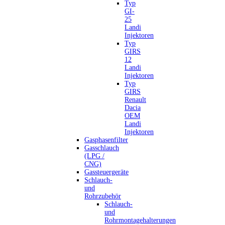
Typ
GI-
25
Landi
Injektoren
Typ
GIRS
12
Landi
Injektoren
Typ
GIRS
Renault
Dacia
OEM
Landi
Injektoren
Gasphasenfilter
Gasschlauch
(LPG /
CNG)
Gassteuergeräte
Schlauch-
und
Rohrzubehör
Schlauch-
und
Rohrmontagehalterungen