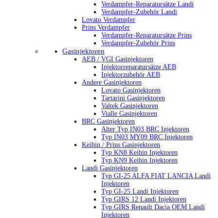
Verdampfer-Reparatursätze Landi
Verdampfer-Zubehör Landi
Lovato Verdampfer
Prins Verdampfer
Verdampfer-Reparatursätze Prins
Verdampfer-Zubehör Prins
Gasinjektoren
AEB / VGI Gasinjektoren
Injektorreparatursätze AEB
Injektorzubehör AEB
Andere Gasinjektoren
Lovato Gasinjektoren
Tartarini Gasinjektoren
Valtek Gasinjektoren
Vialle Gasinjektoren
BRC Gasinjektoren
Alter Typ IN03 BRC Injektoren
Typ IN03 MY09 BRC Injektoren
Keihin / Prins Gasinjektoren
Typ KN8 Keihin Injektoren
Typ KN9 Keihin Injektoren
Landi Gasinjektoren
Typ GI-25 ALFA FIAT LANCIA Landi
Injektoren
Typ GI-25 Landi Injektoren
Typ GIRS 12 Landi Injektoren
Typ GIRS Renault Dacia OEM Landi
Injektoren