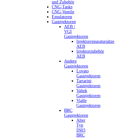
und Zubehör
CNG-Tanks
CNG-Ventile
Emulatoren
Gasinjektoren
AEB /
VGI
Gasinjektoren
Injektorreparatursätze
AEB
Injektorzubehör
AEB
Andere
Gasinjektoren
Lovato
Gasinjektoren
Tartarini
Gasinjektoren
Valtek
Gasinjektoren
Vialle
Gasinjektoren
BRC
Gasinjektoren
Alter
Typ
IN03
BRC