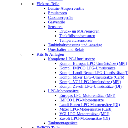
Elektro-Teile
Benzin-Absperrventile
Emulatoren
Gassteuergeräte
Gasventile
Sensoren
Druck- un MAPsensoren
Tankfüllstandsensoren
Temperatursensoren
Tankinhaltsmessung und -anzeige
Umschalter und Relais
Kits & Anlagen
Komplette LPG-Umrüstsätze
Kompl. Eurogas LPG-Umrüstsätze (MPI)
Kompl. IMPCO LPG-Umrüstsätze
Kompl. Landi Renzo LPG-Umrüstsätze (
Kompl. Mixer LPG-Umrüstsätze (Carb)
Kompl. VGI LPG-Umrüstsätze (MPI)
Kompl. Zavoli LPG-Umrüstsätze (DI)
LPG-Motorensätze
Eurogas LPG-Motorensätze (MPI)
IMPCO LPG-Motorensätze
Landi Renzo LPG-Motorensätze (DI)
Mixer LPG-Motorensätze (Carb)
VGI LPG-Motorensätze (MPI)
Zavoli LPG-Motorensätze (DI)
Tankmontagesätze
IMPCO Teile