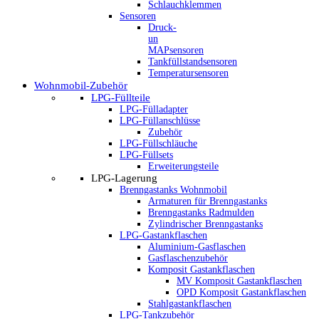
Schlauchklemmen
Sensoren
Druck-
un
MAPsensoren
Tankfüllstandsensoren
Temperatursensoren
Wohnmobil-Zubehör
LPG-Füllteile
LPG-Fülladapter
LPG-Füllanschlüsse
Zubehör
LPG-Füllschläuche
LPG-Füllsets
Erweiterungsteile
LPG-Lagerung
Brenngastanks Wohnmobil
Armaturen für Brenngastanks
Brenngastanks Radmulden
Zylindrischer Brenngastanks
LPG-Gastankflaschen
Aluminium-Gasflaschen
Gasflaschenzubehör
Komposit Gastankflaschen
MV Komposit Gastankflaschen
OPD Komposit Gastankflaschen
Stahlgastankflaschen
LPG-Tankzubehör