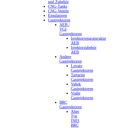
und Zubehör
CNG-Tanks
CNG-Ventile
Emulatoren
Gasinjektoren
AEB /
VGI
Gasinjektoren
Injektorreparatursätze
AEB
Injektorzubehör
AEB
Andere
Gasinjektoren
Lovato
Gasinjektoren
Tartarini
Gasinjektoren
Valtek
Gasinjektoren
Vialle
Gasinjektoren
BRC
Gasinjektoren
Alter
Typ
IN03
BRC