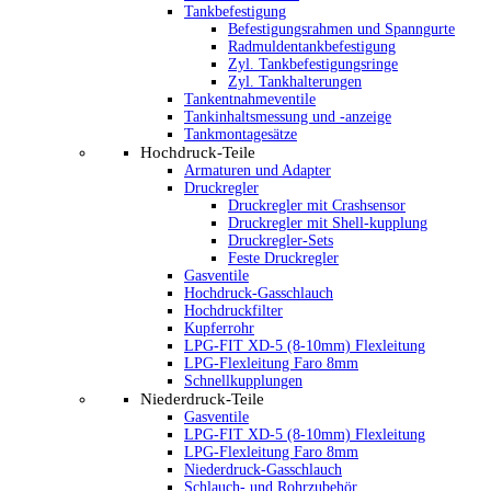
Tankbefestigung
Befestigungsrahmen und Spanngurte
Radmuldentankbefestigung
Zyl. Tankbefestigungsringe
Zyl. Tankhalterungen
Tankentnahmeventile
Tankinhaltsmessung und -anzeige
Tankmontagesätze
Hochdruck-Teile
Armaturen und Adapter
Druckregler
Druckregler mit Crashsensor
Druckregler mit Shell-kupplung
Druckregler-Sets
Feste Druckregler
Gasventile
Hochdruck-Gasschlauch
Hochdruckfilter
Kupferrohr
LPG-FIT XD-5 (8-10mm) Flexleitung
LPG-Flexleitung Faro 8mm
Schnellkupplungen
Niederdruck-Teile
Gasventile
LPG-FIT XD-5 (8-10mm) Flexleitung
LPG-Flexleitung Faro 8mm
Niederdruck-Gasschlauch
Schlauch- und Rohrzubehör