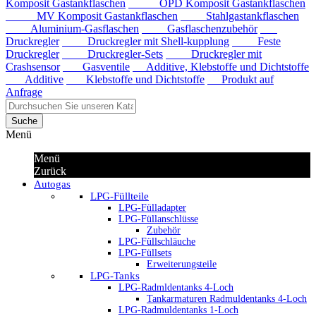
Komposit Gastankflaschen
OPD Komposit Gastankflaschen
MV Komposit Gastankflaschen
Stahlgastankflaschen
Aluminium-Gasflaschen
Gasflaschenzubehör
Druckregler
Druckregler mit Shell-kupplung
Feste
Druckregler
Druckregler-Sets
Druckregler mit
Crashsensor
Gasventile
Additive, Klebstoffe und Dichtstoffe
Additive
Klebstoffe und Dichtstoffe
Produkt auf
Anfrage
Suche
Menü
Menü
Zurück
Autogas
LPG-Füllteile
LPG-Fülladapter
LPG-Füllanschlüsse
Zubehör
LPG-Füllschläuche
LPG-Füllsets
Erweiterungsteile
LPG-Tanks
LPG-Radmldentanks 4-Loch
Tankarmaturen Radmuldentanks 4-Loch
LPG-Radmuldentanks 1-Loch