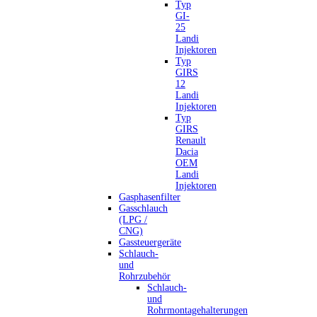
Typ
GI-
25
Landi
Injektoren
Typ
GIRS
12
Landi
Injektoren
Typ
GIRS
Renault
Dacia
OEM
Landi
Injektoren
Gasphasenfilter
Gasschlauch
(LPG /
CNG)
Gassteuergeräte
Schlauch-
und
Rohrzubehör
Schlauch-
und
Rohrmontagehalterungen