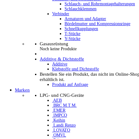
Schlauch- und Rohrmontagehalterungen
Schlauchklemmen
Verbinder
Armaturen und Adapter
Bördelmutter und Kompressionsringe
Schnellkupplungen
T-Stücke
Y-Stücke
Gasausrüstung
Noch keine Produkte
Additive & Dichtstoffe
Additive
Klebstoffe und Dichtstoffe
Bestellen Sie ein Produkt, das nicht im Online-Sho
erhältlich ist.
Produkt auf Anfrage
Marken
LPG- und CNG-Geräte
AEB
BRC M.T.M.
EMER
IMPCO
Keihin
Landi Renzo
LOVATO
OMVL