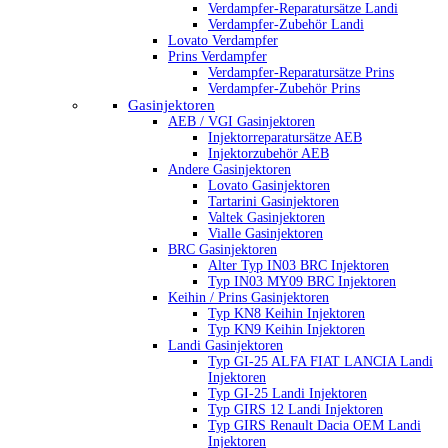
Verdampfer-Reparatursätze Landi
Verdampfer-Zubehör Landi
Lovato Verdampfer
Prins Verdampfer
Verdampfer-Reparatursätze Prins
Verdampfer-Zubehör Prins
Gasinjektoren
AEB / VGI Gasinjektoren
Injektorreparatursätze AEB
Injektorzubehör AEB
Andere Gasinjektoren
Lovato Gasinjektoren
Tartarini Gasinjektoren
Valtek Gasinjektoren
Vialle Gasinjektoren
BRC Gasinjektoren
Alter Typ IN03 BRC Injektoren
Typ IN03 MY09 BRC Injektoren
Keihin / Prins Gasinjektoren
Typ KN8 Keihin Injektoren
Typ KN9 Keihin Injektoren
Landi Gasinjektoren
Typ GI-25 ALFA FIAT LANCIA Landi
Injektoren
Typ GI-25 Landi Injektoren
Typ GIRS 12 Landi Injektoren
Typ GIRS Renault Dacia OEM Landi
Injektoren