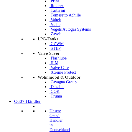
Prins
Rotarex
Tartarini
Tomasetto Achille
Valtek
Vialle
Vogels Autogas Systems
Zavoli
LPG-Tanks
GZWM
STEP
Valve Saver
Flashlube
JLM
Valve Care
Xtreme Protect
Wohnmobil & Outdoor
Cavagna Group
Dekalin
GOK
Truma
G607-Händler
Unsere
G607-
Händler
in
Deutschland