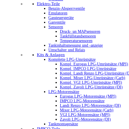
Elektro-Teile
Benzin-Absperrventile
Emulatoren
Gassteuergeräte
Gasventile
Sensoren
Druck- un MAPsensoren
Tankfüllstandsensoren
Temperatursensoren
Tankinhaltsmessung und -anzeige
Umschalter und Relais
Kits & Anlagen
Komplette LPG-Umrüstsätze
Kompl. Eurogas LPG-Umrüstsätze (MPI)
Kompl. IMPCO LPG-Umrüstsätze
Kompl. Landi Renzo LPG-Umrüstsätze (
Kompl. Mixer LPG-Umrüstsätze (Carb)
Kompl. VGI LPG-Umrüstsätze (MPI)
Kompl. Zavoli LPG-Umrüstsätze (DI)
LPG-Motorensätze
Eurogas LPG-Motorensätze (MPI)
IMPCO LPG-Motorensätze
Landi Renzo LPG-Motorensätze (DI)
Mixer LPG-Motorensätze (Carb)
VGI LPG-Motorensätze (MPI)
Zavoli LPG-Motorensätze (DI)
Tankmontagesätze
IMPCO Teile