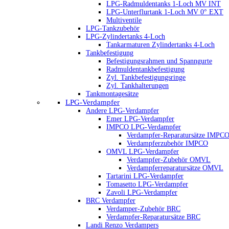
LPG-Radmuldentanks 1-Loch MV INT
LPG-Unterflurtank 1-Loch MV 0° EXT
Multiventile
LPG-Tankzubehör
LPG-Zylindertanks 4-Loch
Tankarmaturen Zylindertanks 4-Loch
Tankbefestigung
Befestigungsrahmen und Spanngurte
Radmuldentankbefestigung
Zyl. Tankbefestigungsringe
Zyl. Tankhalterungen
Tankmontagesätze
LPG-Verdampfer
Andere LPG-Verdampfer
Emer LPG-Verdampfer
IMPCO LPG-Verdampfer
Verdampfer-Reparatursätze IMPC
Verdampferzubehör IMPCO
OMVL LPG-Verdampfer
Verdampfer-Zubehör OMVL
Verdampferreparatursätze OMVL
Tartarini LPG-Verdampfer
Tomasetto LPG-Verdampfer
Zavoli LPG-Verdampfer
BRC Verdampfer
Verdamper-Zubehör BRC
Verdampfer-Reparatursätze BRC
Landi Renzo Verdampers