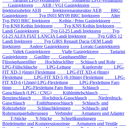
Tartarini LPG-Verdampfer
Tomasetto LPG-Verdampfer
Gasinjektoren
AEB / VGI Gasinjektoren
Injektorzubehör AEB
Injektorreparatursätze AEB
BRC
Gasinjektoren
Typ IN03 MY09 BRC Injektoren
Alter
Typ IN03 BRC Injektoren
Keihin / Prins Gasinjektoren
Typ KN8 Keihin Injektoren
Typ KN9 Keihin Injektoren
Landi Gasinjektoren
Typ GI-25 Landi Injektoren
Typ
GI-25 ALFA FIAT LANCIA Landi Injektoren
Typ GIRS 12
Landi Injektoren
Typ GIRS Renault Dacia OEM Landi
Injektoren
Andere Gasinjektoren
Lovato Gasinjektoren
Valtek Gasinjektoren
Vialle Gasinjektoren
Tartarini
Gasinjektoren
Gasfilter
Gasphasenfilter
Flüssigphasenfilter
Hochdruckfilter
Schlauch und Rohr
LPG-Füllschläuche
LPG-Leitung
Kupferrohr
LPG-
FIT XD-3 (6mm) Flexleitung
LPG-FIT XD-4 (8mm)
Flexleitung
LPG-FIT XD-5 (8-10mm) Flexleitung
LPG-
FIT XD-6 (12mm) LPG-Flexleitung
LPG-Flexleitung Faro
6mm
LPG-Flexleitung Faro 8mm
Schlauch
Gasschlauch (LPG / CNG)
Kühlmittelschlauch
Benzinschlauch
Hochdruck-Gasschlauch
Niederdruck-
Gasschlauch
Entlüftungsschlauch
Schlauch- und
Rohrzubehör
Schlauchklemmen
Schlauch- und
Rohrmontagehalterungen
Verbinder
Armaturen und Adapter
T-Stücke
Y-Stücke
Schnellkupplungen
Bördelmutter und Kompressionsringe
Armaturen und Ventile