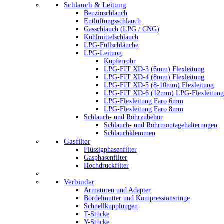
Schlauch & Leitung
Benzinschlauch
Entlüftungsschlauch
Gasschlauch (LPG / CNG)
Kühlmittelschlauch
LPG-Füllschläuche
LPG-Leitung
Kupferrohr
LPG-FIT XD-3 (6mm) Flexleitung
LPG-FIT XD-4 (8mm) Flexleitung
LPG-FIT XD-5 (8-10mm) Flexleitung
LPG-FIT XD-6 (12mm) LPG-Flexleitung
LPG-Flexleitung Faro 6mm
LPG-Flexleitung Faro 8mm
Schlauch- und Rohrzubehör
Schlauch- und Rohrmontagehalterungen
Schlauchklemmen
Gasfilter
Flüssigphasenfilter
Gasphasenfilter
Hochdruckfilter
Verbinder
Armaturen und Adapter
Bördelmutter und Kompressionsringe
Schnellkupplungen
T-Stücke
Y-Stücke