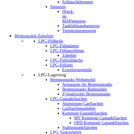
Schlauchklemmen
Sensoren
Druck-
un
MAPsensoren
Tankfüllstandsensoren
Temperatursensoren
Wohnmobil-Zubehör
LPG-Füllteile
LPG-Fülladapter
LPG-Füllanschlüsse
Zubehör
LPG-Füllschläuche
LPG-Füllsets
Erweiterungsteile
LPG-Lagerung
Brenngastanks Wohnmobil
Armaturen für Brenngastanks
Brenngastanks Radmulden
Zylindrischer Brenngastanks
LPG-Gastankflaschen
Aluminium-Gasflaschen
Gasflaschenzubehör
Komposit Gastankflaschen
MV Komposit Gastankflaschen
OPD Komposit Gastankflaschen
Stahlgastankflaschen
LPG-Tankzubehör