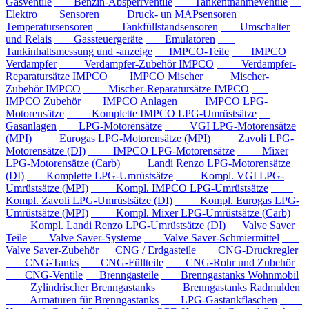
Gasventile
Benzin-Absperrventile
Tankentnahmeventile
Elektro
Sensoren
Druck- un MAPsensoren
Temperatursensoren
Tankfüllstandsensoren
Umschalter
und Relais
Gassteuergeräte
Emulatoren
Tankinhaltsmessung und -anzeige
IMPCO-Teile
IMPCO
Verdampfer
Verdampfer-Zubehör IMPCO
Verdampfer-
Reparatursätze IMPCO
IMPCO Mischer
Mischer-
Zubehör IMPCO
Mischer-Reparatursätze IMPCO
IMPCO Zubehör
IMPCO Anlagen
IMPCO LPG-
Motorensätze
Komplette IMPCO LPG-Umrüstsätze
Gasanlagen
LPG-Motorensätze
VGI LPG-Motorensätze
(MPI)
Eurogas LPG-Motorensätze (MPI)
Zavoli LPG-
Motorensätze (DI)
IMPCO LPG-Motorensätze
Mixer
LPG-Motorensätze (Carb)
Landi Renzo LPG-Motorensätze
(DI)
Komplette LPG-Umrüstsätze
Kompl. VGI LPG-
Umrüstsätze (MPI)
Kompl. IMPCO LPG-Umrüstsätze
Kompl. Zavoli LPG-Umrüstsätze (DI)
Kompl. Eurogas LPG-
Umrüstsätze (MPI)
Kompl. Mixer LPG-Umrüstsätze (Carb)
Kompl. Landi Renzo LPG-Umrüstsätze (DI)
Valve Saver
Teile
Valve Saver-Systeme
Valve Saver-Schmiermittel
Valve Saver-Zubehör
CNG / Erdgasteile
CNG-Druckregler
CNG-Tanks
CNG-Füllteile
CNG-Rohr und Zubehör
CNG-Ventile
Brenngasteile
Brenngastanks Wohnmobil
Zylindrischer Brenngastanks
Brenngastanks Radmulden
Armaturen für Brenngastanks
LPG-Gastankflaschen