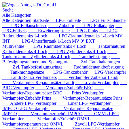
Suche
Alle Kategorien
Alle Kategorien
Startseite
LPG-Füllteile
LPG-Füllschläuche
LPG-Füllanschlüsse
Zubehör
LPG-Fülladapter
LPG-Füllsets
Erweiterungsteile
LPG-Tanks
LPG-
Radmuldentanks 1-Loch
LPG-Radmuldentanks 1-Loch MV
INT
LPG-Unterflurtank 1-Loch MV 0° EXT
Multiventile
LPG-Radmldentanks 4-Loch
Tankarmaturen
Radmuldentanks 4-Loch
LPG-Zylindertanks 4-Loch
Tankarmaturen Zylindertanks 4-Loch
Tankbefestigung
Befestigungsrahmen und Spanngurte
Zyl. Tankhalterungen
Zyl. Tankbefestigungsringe
Radmuldentankbefestigung
Tankmontagesätze
LPG-Tankzubehör
LPG-Verdampfer
Landi Renzo Verdampers
Verdampfer-Zubehör Landi
Verdampfer-Reparatursätze Landi
Lovato Verdampfer
BRC Verdampfer
Verdamper-Zubehör BRC
Verdampfer-Reparatursätze BRC
Prins Verdampfer
Verdampfer-Zubehör Prins
Verdampfer-Reparatursätze Prins
Andere LPG-Verdampfer
Emer LPG-Verdampfer
IMPCO LPG-Verdampfer
Verdampfer-Reparatursätze
IMPCO
Verdampferzubehör IMPCO
OMVL LPG-
Verdampfer
Verdampfer-Zubehör OMVL
Verdampferreparatursätze OMVL
Zavoli LPG-Verdampfer