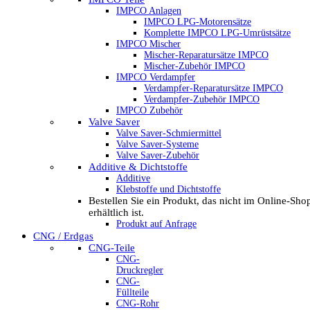
IMPCO Anlagen
IMPCO LPG-Motorensätze
Komplette IMPCO LPG-Umrüstsätze
IMPCO Mischer
Mischer-Reparatursätze IMPCO
Mischer-Zubehör IMPCO
IMPCO Verdampfer
Verdampfer-Reparatursätze IMPCO
Verdampfer-Zubehör IMPCO
IMPCO Zubehör
Valve Saver
Valve Saver-Schmiermittel
Valve Saver-Systeme
Valve Saver-Zubehör
Additive & Dichtstoffe
Additive
Klebstoffe und Dichtstoffe
Bestellen Sie ein Produkt, das nicht im Online-Sho
erhältlich ist.
Produkt auf Anfrage
CNG / Erdgas
CNG-Teile
CNG-
Druckregler
CNG-
Füllteile
CNG-Rohr