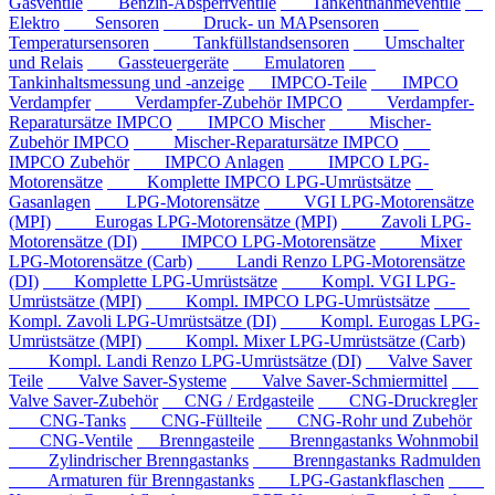
Gasventile
Benzin-Absperrventile
Tankentnahmeventile
Elektro
Sensoren
Druck- un MAPsensoren
Temperatursensoren
Tankfüllstandsensoren
Umschalter
und Relais
Gassteuergeräte
Emulatoren
Tankinhaltsmessung und -anzeige
IMPCO-Teile
IMPCO
Verdampfer
Verdampfer-Zubehör IMPCO
Verdampfer-
Reparatursätze IMPCO
IMPCO Mischer
Mischer-
Zubehör IMPCO
Mischer-Reparatursätze IMPCO
IMPCO Zubehör
IMPCO Anlagen
IMPCO LPG-
Motorensätze
Komplette IMPCO LPG-Umrüstsätze
Gasanlagen
LPG-Motorensätze
VGI LPG-Motorensätze
(MPI)
Eurogas LPG-Motorensätze (MPI)
Zavoli LPG-
Motorensätze (DI)
IMPCO LPG-Motorensätze
Mixer
LPG-Motorensätze (Carb)
Landi Renzo LPG-Motorensätze
(DI)
Komplette LPG-Umrüstsätze
Kompl. VGI LPG-
Umrüstsätze (MPI)
Kompl. IMPCO LPG-Umrüstsätze
Kompl. Zavoli LPG-Umrüstsätze (DI)
Kompl. Eurogas LPG-
Umrüstsätze (MPI)
Kompl. Mixer LPG-Umrüstsätze (Carb)
Kompl. Landi Renzo LPG-Umrüstsätze (DI)
Valve Saver
Teile
Valve Saver-Systeme
Valve Saver-Schmiermittel
Valve Saver-Zubehör
CNG / Erdgasteile
CNG-Druckregler
CNG-Tanks
CNG-Füllteile
CNG-Rohr und Zubehör
CNG-Ventile
Brenngasteile
Brenngastanks Wohnmobil
Zylindrischer Brenngastanks
Brenngastanks Radmulden
Armaturen für Brenngastanks
LPG-Gastankflaschen