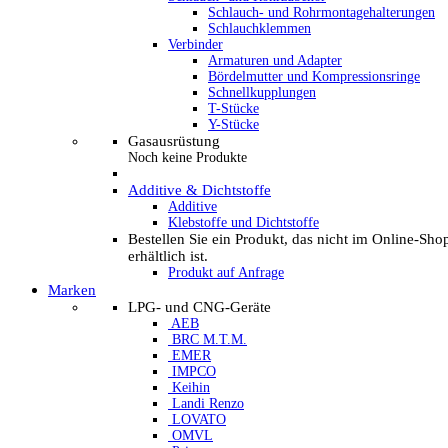
Schlauch- und Rohrmontagehalterungen
Schlauchklemmen
Verbinder
Armaturen und Adapter
Bördelmutter und Kompressionsringe
Schnellkupplungen
T-Stücke
Y-Stücke
Gasausrüstung
Noch keine Produkte
Additive & Dichtstoffe
Additive
Klebstoffe und Dichtstoffe
Bestellen Sie ein Produkt, das nicht im Online-Sho
erhältlich ist.
Produkt auf Anfrage
Marken
LPG- und CNG-Geräte
AEB
BRC M.T.M.
EMER
IMPCO
Keihin
Landi Renzo
LOVATO
OMVL