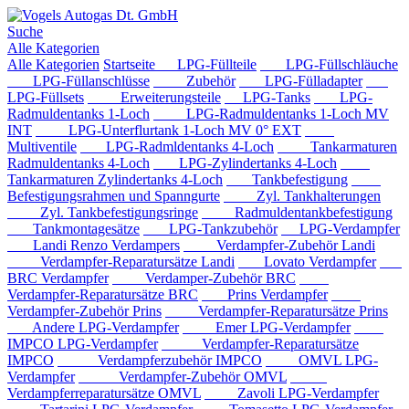
Suche
Alle Kategorien
Alle Kategorien
Startseite
LPG-Füllteile
LPG-Füllschläuche
LPG-Füllanschlüsse
Zubehör
LPG-Fülladapter
LPG-Füllsets
Erweiterungsteile
LPG-Tanks
LPG-
Radmuldentanks 1-Loch
LPG-Radmuldentanks 1-Loch MV
INT
LPG-Unterflurtank 1-Loch MV 0° EXT
Multiventile
LPG-Radmldentanks 4-Loch
Tankarmaturen
Radmuldentanks 4-Loch
LPG-Zylindertanks 4-Loch
Tankarmaturen Zylindertanks 4-Loch
Tankbefestigung
Befestigungsrahmen und Spanngurte
Zyl. Tankhalterungen
Zyl. Tankbefestigungsringe
Radmuldentankbefestigung
Tankmontagesätze
LPG-Tankzubehör
LPG-Verdampfer
Landi Renzo Verdampers
Verdampfer-Zubehör Landi
Verdampfer-Reparatursätze Landi
Lovato Verdampfer
BRC Verdampfer
Verdamper-Zubehör BRC
Verdampfer-Reparatursätze BRC
Prins Verdampfer
Verdampfer-Zubehör Prins
Verdampfer-Reparatursätze Prins
Andere LPG-Verdampfer
Emer LPG-Verdampfer
IMPCO LPG-Verdampfer
Verdampfer-Reparatursätze
IMPCO
Verdampferzubehör IMPCO
OMVL LPG-
Verdampfer
Verdampfer-Zubehör OMVL
Verdampferreparatursätze OMVL
Zavoli LPG-Verdampfer