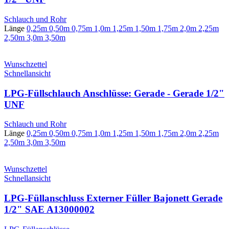
Schlauch und Rohr
Länge
0,25m
0,50m
0,75m
1,0m
1,25m
1,50m
1,75m
2,0m
2,25m
2,50m
3,0m
3,50m
Wunschzettel
Schnellansicht
LPG-Füllschlauch Anschlüsse: Gerade - Gerade 1/2"
UNF
Schlauch und Rohr
Länge
0,25m
0,50m
0,75m
1,0m
1,25m
1,50m
1,75m
2,0m
2,25m
2,50m
3,0m
3,50m
Wunschzettel
Schnellansicht
LPG-Füllanschluss Externer Füller Bajonett Gerade
1/2" SAE A13000002