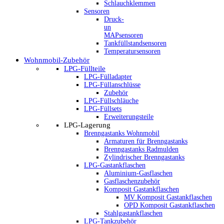
Schlauchklemmen
Sensoren
Druck-
un
MAPsensoren
Tankfüllstandsensoren
Temperatursensoren
Wohnmobil-Zubehör
LPG-Füllteile
LPG-Fülladapter
LPG-Füllanschlüsse
Zubehör
LPG-Füllschläuche
LPG-Füllsets
Erweiterungsteile
LPG-Lagerung
Brenngastanks Wohnmobil
Armaturen für Brenngastanks
Brenngastanks Radmulden
Zylindrischer Brenngastanks
LPG-Gastankflaschen
Aluminium-Gasflaschen
Gasflaschenzubehör
Komposit Gastankflaschen
MV Komposit Gastankflaschen
OPD Komposit Gastankflaschen
Stahlgastankflaschen
LPG-Tankzubehör