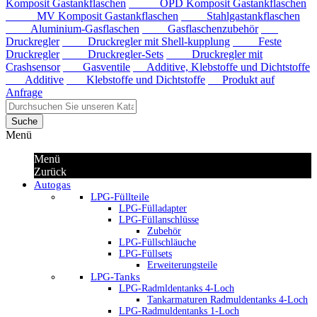
Komposit Gastankflaschen
OPD Komposit Gastankflaschen
MV Komposit Gastankflaschen
Stahlgastankflaschen
Aluminium-Gasflaschen
Gasflaschenzubehör
Druckregler
Druckregler mit Shell-kupplung
Feste
Druckregler
Druckregler-Sets
Druckregler mit
Crashsensor
Gasventile
Additive, Klebstoffe und Dichtstoffe
Additive
Klebstoffe und Dichtstoffe
Produkt auf
Anfrage
Suche
Menü
Menü
Zurück
Autogas
LPG-Füllteile
LPG-Fülladapter
LPG-Füllanschlüsse
Zubehör
LPG-Füllschläuche
LPG-Füllsets
Erweiterungsteile
LPG-Tanks
LPG-Radmldentanks 4-Loch
Tankarmaturen Radmuldentanks 4-Loch
LPG-Radmuldentanks 1-Loch