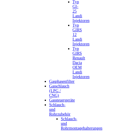
Typ
GI-
25
Landi
Injektoren
Typ
GIRS
12
Landi
Injektoren
Typ
GIRS
Renault
Dacia
OEM
Landi
Injektoren
Gasphasenfilter
Gasschlauch
(LPG /
CNG)
Gassteuergeräte
Schlauch-
und
Rohrzubehör
Schlauch-
und
Rohrmontagehalterungen