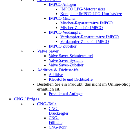
IMPCO Anlagen
IMPCO LPG-Motorensätze
Komplette IMPCO LPG-Umrüstsätze
IMPCO Mischer
Mischer-Reparatursätze IMPCO
Mischer-Zubehör IMPCO
IMPCO Verdampfer
Verdampfer-Reparatursätze IMPCO
Verdampfer-Zubehör IMPCO
IMPCO Zubehör
Valve Saver
Valve Saver-Schmiermittel
Valve Saver-Systeme
Valve Saver-Zubehör
Additive & Dichtstoffe
Additive
Klebstoffe und Dichtstoffe
Bestellen Sie ein Produkt, das nicht im Online-Sho
erhältlich ist.
Produkt auf Anfrage
CNG / Erdgas
CNG-Teile
CNG-
Druckregler
CNG-
Füllteile
CNG-Rohr