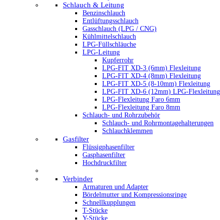
Schlauch & Leitung
Benzinschlauch
Entlüftungsschlauch
Gasschlauch (LPG / CNG)
Kühlmittelschlauch
LPG-Füllschläuche
LPG-Leitung
Kupferrohr
LPG-FIT XD-3 (6mm) Flexleitung
LPG-FIT XD-4 (8mm) Flexleitung
LPG-FIT XD-5 (8-10mm) Flexleitung
LPG-FIT XD-6 (12mm) LPG-Flexleitung
LPG-Flexleitung Faro 6mm
LPG-Flexleitung Faro 8mm
Schlauch- und Rohrzubehör
Schlauch- und Rohrmontagehalterungen
Schlauchklemmen
Gasfilter
Flüssigphasenfilter
Gasphasenfilter
Hochdruckfilter
Verbinder
Armaturen und Adapter
Bördelmutter und Kompressionsringe
Schnellkupplungen
T-Stücke
Y-Stücke