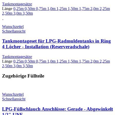
Tankmontagesätze
Länge
0,25m
0,50m
0,75m
1,0m
1,25m
1,50m
1,75m
2,0m
2,25m
2,50m
3,0m
3,50m
Wunschzettel
Schnellansicht
Tankmontageset für LPG-Radmuldentanks in Ring
4 Löcher - Installation (Reserveradschale)
Tankmontagesätze
Länge
0,25m
0,50m
0,75m
1,0m
1,25m
1,50m
1,75m
2,0m
2,25m
2,50m
3,0m
3,50m
Zugehörige Füllteile
Wunschzettel
Schnellansicht
LPG-Füllschlauch Anschlüsse: Gerade - Abgewinkelt
1/2" UNF