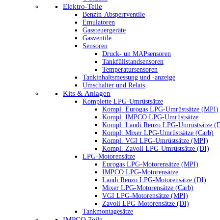
Elektro-Teile
Benzin-Absperrventile
Emulatoren
Gassteuergeräte
Gasventile
Sensoren
Druck- un MAPsensoren
Tankfüllstandsensoren
Temperatursensoren
Tankinhaltsmessung und -anzeige
Umschalter und Relais
Kits & Anlagen
Komplette LPG-Umrüstsätze
Kompl. Eurogas LPG-Umrüstsätze (MPI)
Kompl. IMPCO LPG-Umrüstsätze
Kompl. Landi Renzo LPG-Umrüstsätze (
Kompl. Mixer LPG-Umrüstsätze (Carb)
Kompl. VGI LPG-Umrüstsätze (MPI)
Kompl. Zavoli LPG-Umrüstsätze (DI)
LPG-Motorensätze
Eurogas LPG-Motorensätze (MPI)
IMPCO LPG-Motorensätze
Landi Renzo LPG-Motorensätze (DI)
Mixer LPG-Motorensätze (Carb)
VGI LPG-Motorensätze (MPI)
Zavoli LPG-Motorensätze (DI)
Tankmontagesätze
IMPCO Teile