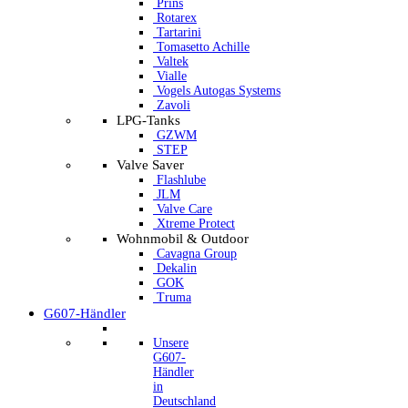
Prins
Rotarex
Tartarini
Tomasetto Achille
Valtek
Vialle
Vogels Autogas Systems
Zavoli
LPG-Tanks
GZWM
STEP
Valve Saver
Flashlube
JLM
Valve Care
Xtreme Protect
Wohnmobil & Outdoor
Cavagna Group
Dekalin
GOK
Truma
G607-Händler
Unsere
G607-
Händler
in
Deutschland