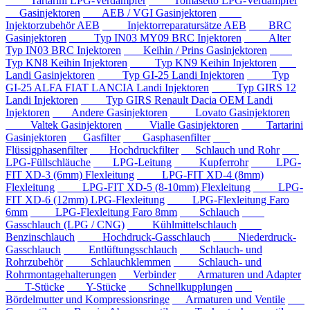
Tartarini LPG-Verdampfer
Tomasetto LPG-Verdampfer
Gasinjektoren
AEB / VGI Gasinjektoren
Injektorzubehör AEB
Injektorreparatursätze AEB
BRC
Gasinjektoren
Typ IN03 MY09 BRC Injektoren
Alter
Typ IN03 BRC Injektoren
Keihin / Prins Gasinjektoren
Typ KN8 Keihin Injektoren
Typ KN9 Keihin Injektoren
Landi Gasinjektoren
Typ GI-25 Landi Injektoren
Typ
GI-25 ALFA FIAT LANCIA Landi Injektoren
Typ GIRS 12
Landi Injektoren
Typ GIRS Renault Dacia OEM Landi
Injektoren
Andere Gasinjektoren
Lovato Gasinjektoren
Valtek Gasinjektoren
Vialle Gasinjektoren
Tartarini
Gasinjektoren
Gasfilter
Gasphasenfilter
Flüssigphasenfilter
Hochdruckfilter
Schlauch und Rohr
LPG-Füllschläuche
LPG-Leitung
Kupferrohr
LPG-
FIT XD-3 (6mm) Flexleitung
LPG-FIT XD-4 (8mm)
Flexleitung
LPG-FIT XD-5 (8-10mm) Flexleitung
LPG-
FIT XD-6 (12mm) LPG-Flexleitung
LPG-Flexleitung Faro
6mm
LPG-Flexleitung Faro 8mm
Schlauch
Gasschlauch (LPG / CNG)
Kühlmittelschlauch
Benzinschlauch
Hochdruck-Gasschlauch
Niederdruck-
Gasschlauch
Entlüftungsschlauch
Schlauch- und
Rohrzubehör
Schlauchklemmen
Schlauch- und
Rohrmontagehalterungen
Verbinder
Armaturen und Adapter
T-Stücke
Y-Stücke
Schnellkupplungen
Bördelmutter und Kompressionsringe
Armaturen und Ventile