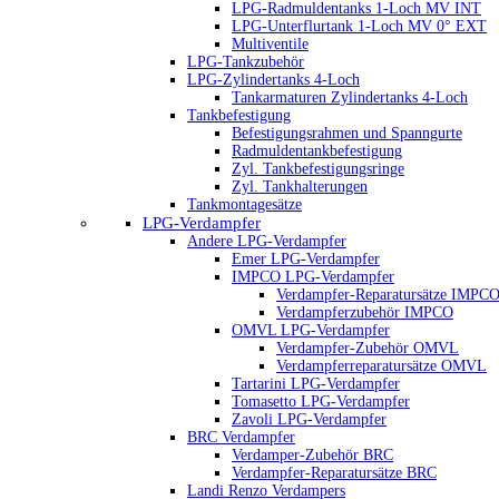
LPG-Radmuldentanks 1-Loch MV INT
LPG-Unterflurtank 1-Loch MV 0° EXT
Multiventile
LPG-Tankzubehör
LPG-Zylindertanks 4-Loch
Tankarmaturen Zylindertanks 4-Loch
Tankbefestigung
Befestigungsrahmen und Spanngurte
Radmuldentankbefestigung
Zyl. Tankbefestigungsringe
Zyl. Tankhalterungen
Tankmontagesätze
LPG-Verdampfer
Andere LPG-Verdampfer
Emer LPG-Verdampfer
IMPCO LPG-Verdampfer
Verdampfer-Reparatursätze IMPC
Verdampferzubehör IMPCO
OMVL LPG-Verdampfer
Verdampfer-Zubehör OMVL
Verdampferreparatursätze OMVL
Tartarini LPG-Verdampfer
Tomasetto LPG-Verdampfer
Zavoli LPG-Verdampfer
BRC Verdampfer
Verdamper-Zubehör BRC
Verdampfer-Reparatursätze BRC
Landi Renzo Verdampers