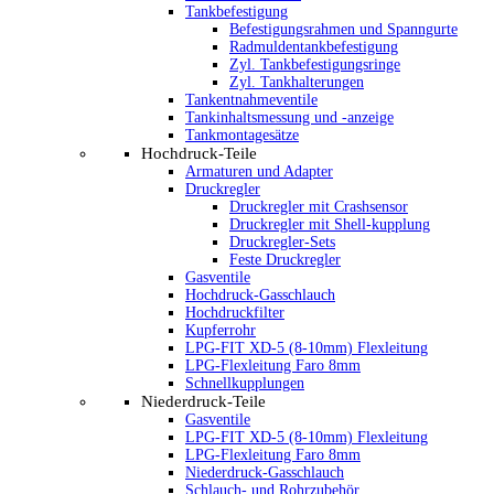
Tankbefestigung
Befestigungsrahmen und Spanngurte
Radmuldentankbefestigung
Zyl. Tankbefestigungsringe
Zyl. Tankhalterungen
Tankentnahmeventile
Tankinhaltsmessung und -anzeige
Tankmontagesätze
Hochdruck-Teile
Armaturen und Adapter
Druckregler
Druckregler mit Crashsensor
Druckregler mit Shell-kupplung
Druckregler-Sets
Feste Druckregler
Gasventile
Hochdruck-Gasschlauch
Hochdruckfilter
Kupferrohr
LPG-FIT XD-5 (8-10mm) Flexleitung
LPG-Flexleitung Faro 8mm
Schnellkupplungen
Niederdruck-Teile
Gasventile
LPG-FIT XD-5 (8-10mm) Flexleitung
LPG-Flexleitung Faro 8mm
Niederdruck-Gasschlauch
Schlauch- und Rohrzubehör