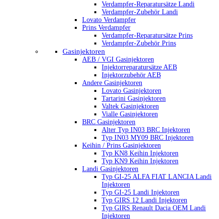
Verdampfer-Reparatursätze Landi
Verdampfer-Zubehör Landi
Lovato Verdampfer
Prins Verdampfer
Verdampfer-Reparatursätze Prins
Verdampfer-Zubehör Prins
Gasinjektoren
AEB / VGI Gasinjektoren
Injektorreparatursätze AEB
Injektorzubehör AEB
Andere Gasinjektoren
Lovato Gasinjektoren
Tartarini Gasinjektoren
Valtek Gasinjektoren
Vialle Gasinjektoren
BRC Gasinjektoren
Alter Typ IN03 BRC Injektoren
Typ IN03 MY09 BRC Injektoren
Keihin / Prins Gasinjektoren
Typ KN8 Keihin Injektoren
Typ KN9 Keihin Injektoren
Landi Gasinjektoren
Typ GI-25 ALFA FIAT LANCIA Landi
Injektoren
Typ GI-25 Landi Injektoren
Typ GIRS 12 Landi Injektoren
Typ GIRS Renault Dacia OEM Landi
Injektoren