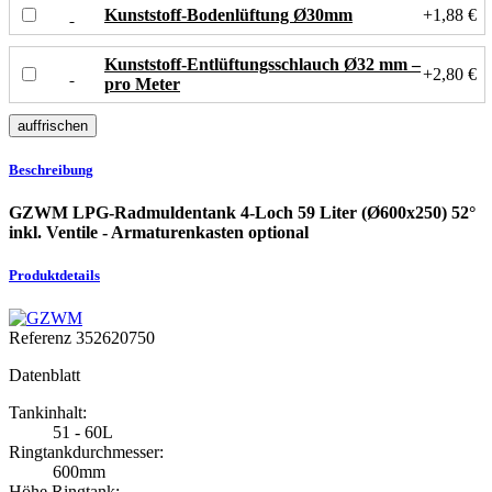
Kunststoff-Bodenlüftung Ø30mm
+1,88 €
Kunststoff-Entlüftungsschlauch Ø32 mm –
+2,80 €
pro Meter
Beschreibung
GZWM LPG-Radmuldentank 4-Loch 59 Liter (Ø600x250) 52°
inkl. Ventile - Armaturenkasten optional
Produktdetails
Referenz
352620750
Datenblatt
Tankinhalt:
51 - 60L
Ringtankdurchmesser:
600mm
Höhe Ringtank: