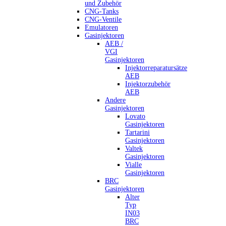
und Zubehör
CNG-Tanks
CNG-Ventile
Emulatoren
Gasinjektoren
AEB /
VGI
Gasinjektoren
Injektorreparatursätze
AEB
Injektorzubehör
AEB
Andere
Gasinjektoren
Lovato
Gasinjektoren
Tartarini
Gasinjektoren
Valtek
Gasinjektoren
Vialle
Gasinjektoren
BRC
Gasinjektoren
Alter
Typ
IN03
BRC