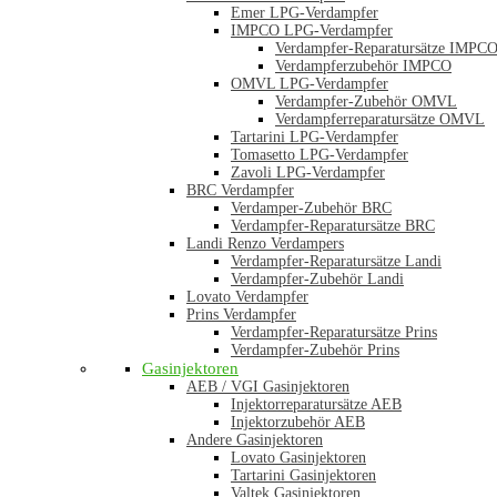
Emer LPG-Verdampfer
IMPCO LPG-Verdampfer
Verdampfer-Reparatursätze IMPC
Verdampferzubehör IMPCO
OMVL LPG-Verdampfer
Verdampfer-Zubehör OMVL
Verdampferreparatursätze OMVL
Tartarini LPG-Verdampfer
Tomasetto LPG-Verdampfer
Zavoli LPG-Verdampfer
BRC Verdampfer
Verdamper-Zubehör BRC
Verdampfer-Reparatursätze BRC
Landi Renzo Verdampers
Verdampfer-Reparatursätze Landi
Verdampfer-Zubehör Landi
Lovato Verdampfer
Prins Verdampfer
Verdampfer-Reparatursätze Prins
Verdampfer-Zubehör Prins
Gasinjektoren
AEB / VGI Gasinjektoren
Injektorreparatursätze AEB
Injektorzubehör AEB
Andere Gasinjektoren
Lovato Gasinjektoren
Tartarini Gasinjektoren
Valtek Gasinjektoren