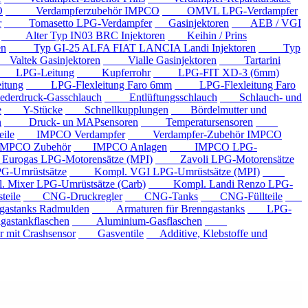
O
Verdampferzubehör IMPCO
OMVL LPG-Verdampfer
r
Tomasetto LPG-Verdampfer
Gasinjektoren
AEB / VGI
Alter Typ IN03 BRC Injektoren
Keihin / Prins
en
Typ GI-25 ALFA FIAT LANCIA Landi Injektoren
Typ
ltek Gasinjektoren
Vialle Gasinjektoren
Tartarini
LPG-Leitung
Kupferrohr
LPG-FIT XD-3 (6mm)
tung
LPG-Flexleitung Faro 6mm
LPG-Flexleitung Faro
rdruck-Gasschlauch
Entlüftungsschlauch
Schlauch- und
e
Y-Stücke
Schnellkupplungen
Bördelmutter und
n
Druck- un MAPsensoren
Temperatursensoren
ile
IMPCO Verdampfer
Verdampfer-Zubehör IMPCO
CO Zubehör
IMPCO Anlagen
IMPCO LPG-
ogas LPG-Motorensätze (MPI)
Zavoli LPG-Motorensätze
-Umrüstsätze
Kompl. VGI LPG-Umrüstsätze (MPI)
xer LPG-Umrüstsätze (Carb)
Kompl. Landi Renzo LPG-
eile
CNG-Druckregler
CNG-Tanks
CNG-Füllteile
tanks Radmulden
Armaturen für Brenngastanks
LPG-
stankflaschen
Aluminium-Gasflaschen
it Crashsensor
Gasventile
Additive, Klebstoffe und