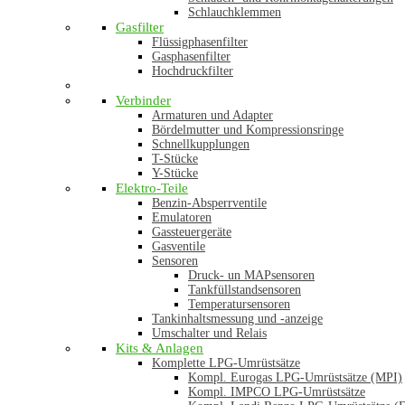
Schlauchklemmen
Gasfilter
Flüssigphasenfilter
Gasphasenfilter
Hochdruckfilter
Verbinder
Armaturen und Adapter
Bördelmutter und Kompressionsringe
Schnellkupplungen
T-Stücke
Y-Stücke
Elektro-Teile
Benzin-Absperrventile
Emulatoren
Gassteuergeräte
Gasventile
Sensoren
Druck- un MAPsensoren
Tankfüllstandsensoren
Temperatursensoren
Tankinhaltsmessung und -anzeige
Umschalter und Relais
Kits & Anlagen
Komplette LPG-Umrüstsätze
Kompl. Eurogas LPG-Umrüstsätze (MPI)
Kompl. IMPCO LPG-Umrüstsätze