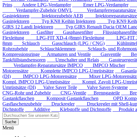
Prins
Andere LPG-Verdampfer
Emer LPG-Verdampfer
IM
Verdampfer-Zubehör OMVL
Verdampferreparatursätz
Gasinjektoren
Injektorzubehör AEB
Injektorreparatursätz
Gasinjektoren
Typ KN8 Keihin Injektoren
Typ KN9 Keihin 
GIRS 12 Landi Injektoren
Typ GIRS Renault Dacia OEM Landi 
Gasinjektoren
Gasfilter
Gasphasenfilter
Flüssigphasenfilte
Flexleitung
LPG-FIT XD-4 (8mm) Flexleitung
LPG-FIT XD-5
8mm
Schlauch
Gasschlauch (LPG / CNG)
Kühlmittels
Rohrzubehör
Schlauchklemmen
Schlauch- und Rohrmontag
Kompressionsringe
Armaturen und Ventile
Gasventile
Benzi
Tankfüllstandsensoren
Umschalter und Relais
Gassteuergerät
Verdampfer-Reparatursätze IMPCO
IMPCO Mischer
Mis
Motorensätze
Komplette IMPCO LPG-Umrüstsätze
Gasanla
(DI)
IMPCO LPG-Motorensätze
Mixer LPG-Motorensätze
Kompl. IMPCO LPG-Umrüstsätze
Kompl. Zavoli LPG-Umrüstsä
Umrüstsätze (DI)
Valve Saver Teile
Valve Saver-Systeme
Val
CNG-Rohr und Zubehör
CNG-Ventile
Brenngasteile
Brenng
Gastankflaschen
Komposit Gastankflaschen
OPD Komposit 
Gasflaschenzubehör
Druckregler
Druckregler mit Shell-kup
Dichtstoffe
Additive
Klebstoffe und Dichtstoffe
Produkt au
Suche
Menü