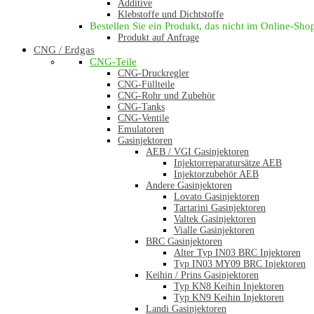
Additive
Klebstoffe und Dichtstoffe
Bestellen Sie ein Produkt, das nicht im Online-Shop 
Produkt auf Anfrage
CNG / Erdgas
CNG-Teile
CNG-Druckregler
CNG-Füllteile
CNG-Rohr und Zubehör
CNG-Tanks
CNG-Ventile
Emulatoren
Gasinjektoren
AEB / VGI Gasinjektoren
Injektorreparatursätze AEB
Injektorzubehör AEB
Andere Gasinjektoren
Lovato Gasinjektoren
Tartarini Gasinjektoren
Valtek Gasinjektoren
Vialle Gasinjektoren
BRC Gasinjektoren
Alter Typ IN03 BRC Injektoren
Typ IN03 MY09 BRC Injektoren
Keihin / Prins Gasinjektoren
Typ KN8 Keihin Injektoren
Typ KN9 Keihin Injektoren
Landi Gasinjektoren