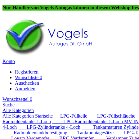
Nur Händler von Vogels Autogas können in diesem Webshop best
Konto
Registrieren
Wunschliste
0
Auschecken
Anmelden
Wunschzettel
0
Suche
Alle Kategorien
Alle Kategorien
Startseite
LPG-Füllteile
LPG-Füllschläuche
Radmuldentanks 1-Loch
LPG-Radmuldentanks 1-Loch MV IN
4-Loch
LPG-Zylindertanks 4-Loch
Tankarmaturen Zylindert
Radmuldentankbefestigung
Tankmontagesätze
LPG-Tan
Lovato Verdampfer
BRC Verdampfer
Verdamper-Zube