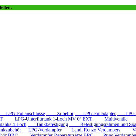
ellen.
LPG-Füllanschlüsse
Zubehör
LPG-Fülladapter
LPG-Fü
T
LPG-Unterflurtank 1-Loch MV 0° EXT
Multiventile
LP
anks 4-Loch
Tankbefestigung
Befestigungsrahmen und Spa
kzubehör
LPG-Verdampfer
Landi Renzo Verdampers
Verda
hör BRC
Verdampfer-Reparatursätze BRC
Prins Verdampfe