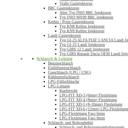
Vialle Gasinjektoren
BRC Gasinjektoren
Alter Typ IN03 BRC Injektoren
Typ IN03 MY09 BRC Injektoren
Keihin / Prins Gasinjektoren
Typ KN8 Keihin Injektoren
Typ KN9 Keihin Injektoren
Landi Gasinjektoren
Typ GI-25 ALFA FIAT LANCIA Landi In
Typ GI-25 Landi Injektoren
Typ GIRS 12 Landi Injektoren
Typ GIRS Renault Dacia OEM Landi Inje
Schlauch & Leitung
Benzinschlauch
Entlüftungsschlauch
Gasschlauch (LPG / CNG)
Kühlmittelschlauch
LPG-Füllschläuche
LPG-Leitung
Kupferrohr
LPG-FIT XD-3 (6mm) Flexleitung
LPG-FIT XD-4 (8mm) Flexleitung
LPG-FIT XD-5 (8-10mm) Flexleitung
LPG-FIT XD-6 (12mm) LPG-Flexleitung
LPG-Flexleitung Faro 6mm
LPG-Flexleitung Faro 8mm
Schlauch- und Rohrzubehör
Schlauch- und Rohrmontagehalterungen