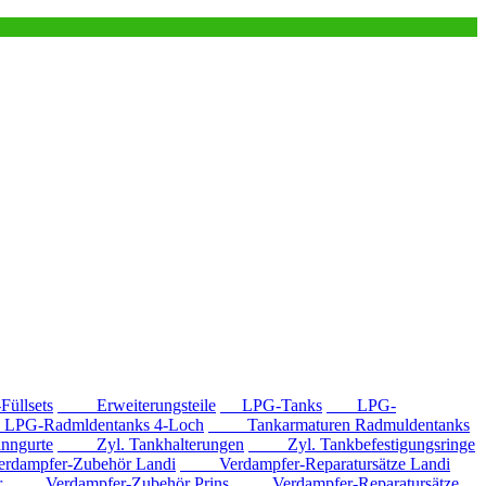
llsets
Erweiterungsteile
LPG-Tanks
LPG-
G-Radmldentanks 4-Loch
Tankarmaturen Radmuldentanks
nngurte
Zyl. Tankhalterungen
Zyl. Tankbefestigungsringe
mpfer-Zubehör Landi
Verdampfer-Reparatursätze Landi
r
Verdampfer-Zubehör Prins
Verdampfer-Reparatursätze