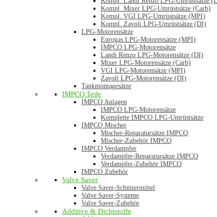
Kompl. Landi Renzo LPG-Umrüstsätze (
Kompl. Mixer LPG-Umrüstsätze (Carb)
Kompl. VGI LPG-Umrüstsätze (MPI)
Kompl. Zavoli LPG-Umrüstsätze (DI)
LPG-Motorensätze
Eurogas LPG-Motorensätze (MPI)
IMPCO LPG-Motorensätze
Landi Renzo LPG-Motorensätze (DI)
Mixer LPG-Motorensätze (Carb)
VGI LPG-Motorensätze (MPI)
Zavoli LPG-Motorensätze (DI)
Tankmontagesätze
IMPCO Teile
IMPCO Anlagen
IMPCO LPG-Motorensätze
Komplette IMPCO LPG-Umrüstsätze
IMPCO Mischer
Mischer-Reparatursätze IMPCO
Mischer-Zubehör IMPCO
IMPCO Verdampfer
Verdampfer-Reparatursätze IMPCO
Verdampfer-Zubehör IMPCO
IMPCO Zubehör
Valve Saver
Valve Saver-Schmiermittel
Valve Saver-Systeme
Valve Saver-Zubehör
Additive & Dichtstoffe