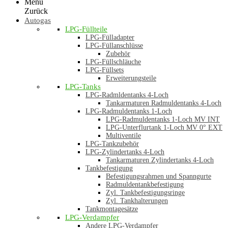
Menü
Zurück
Autogas
LPG-Füllteile
LPG-Fülladapter
LPG-Füllanschlüsse
Zubehör
LPG-Füllschläuche
LPG-Füllsets
Erweiterungsteile
LPG-Tanks
LPG-Radmldentanks 4-Loch
Tankarmaturen Radmuldentanks 4-Loch
LPG-Radmuldentanks 1-Loch
LPG-Radmuldentanks 1-Loch MV INT
LPG-Unterflurtank 1-Loch MV 0° EXT
Multiventile
LPG-Tankzubehör
LPG-Zylindertanks 4-Loch
Tankarmaturen Zylindertanks 4-Loch
Tankbefestigung
Befestigungsrahmen und Spanngurte
Radmuldentankbefestigung
Zyl. Tankbefestigungsringe
Zyl. Tankhalterungen
Tankmontagesätze
LPG-Verdampfer
Andere LPG-Verdampfer