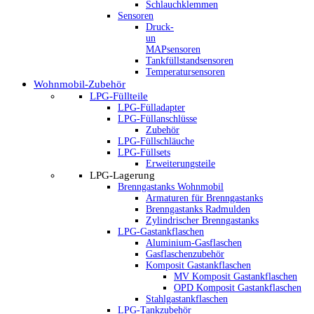
Schlauchklemmen
Sensoren
Druck-
un
MAPsensoren
Tankfüllstandsensoren
Temperatursensoren
Wohnmobil-Zubehör
LPG-Füllteile
LPG-Fülladapter
LPG-Füllanschlüsse
Zubehör
LPG-Füllschläuche
LPG-Füllsets
Erweiterungsteile
LPG-Lagerung
Brenngastanks Wohnmobil
Armaturen für Brenngastanks
Brenngastanks Radmulden
Zylindrischer Brenngastanks
LPG-Gastankflaschen
Aluminium-Gasflaschen
Gasflaschenzubehör
Komposit Gastankflaschen
MV Komposit Gastankflaschen
OPD Komposit Gastankflaschen
Stahlgastankflaschen
LPG-Tankzubehör