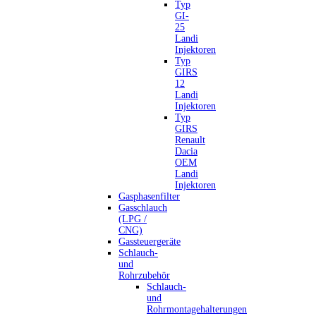
Typ
GI-
25
Landi
Injektoren
Typ
GIRS
12
Landi
Injektoren
Typ
GIRS
Renault
Dacia
OEM
Landi
Injektoren
Gasphasenfilter
Gasschlauch
(LPG /
CNG)
Gassteuergeräte
Schlauch-
und
Rohrzubehör
Schlauch-
und
Rohrmontagehalterungen