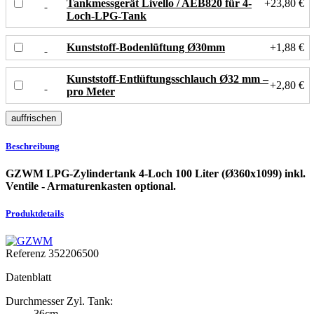
Tankmessgerät Livello / AEB820 für 4-
+23,80 €
Loch-LPG-Tank
Kunststoff-Bodenlüftung Ø30mm
+1,88 €
Kunststoff-Entlüftungsschlauch Ø32 mm –
+2,80 €
pro Meter
Beschreibung
GZWM LPG-Zylindertank 4-Loch 100 Liter (Ø360x1099) inkl.
Ventile - Armaturenkasten optional.
Produktdetails
Referenz
352206500
Datenblatt
Durchmesser Zyl. Tank:
36cm