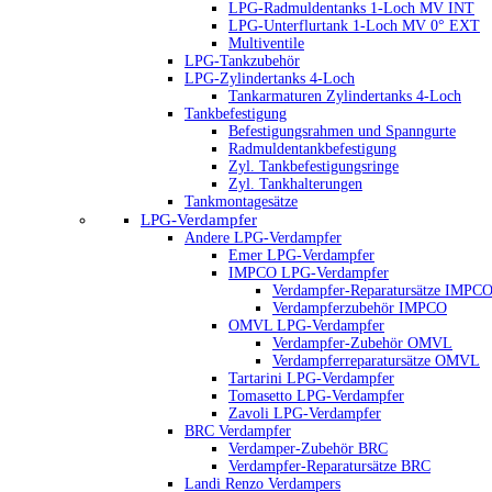
LPG-Radmuldentanks 1-Loch MV INT
LPG-Unterflurtank 1-Loch MV 0° EXT
Multiventile
LPG-Tankzubehör
LPG-Zylindertanks 4-Loch
Tankarmaturen Zylindertanks 4-Loch
Tankbefestigung
Befestigungsrahmen und Spanngurte
Radmuldentankbefestigung
Zyl. Tankbefestigungsringe
Zyl. Tankhalterungen
Tankmontagesätze
LPG-Verdampfer
Andere LPG-Verdampfer
Emer LPG-Verdampfer
IMPCO LPG-Verdampfer
Verdampfer-Reparatursätze IMPC
Verdampferzubehör IMPCO
OMVL LPG-Verdampfer
Verdampfer-Zubehör OMVL
Verdampferreparatursätze OMVL
Tartarini LPG-Verdampfer
Tomasetto LPG-Verdampfer
Zavoli LPG-Verdampfer
BRC Verdampfer
Verdamper-Zubehör BRC
Verdampfer-Reparatursätze BRC
Landi Renzo Verdampers