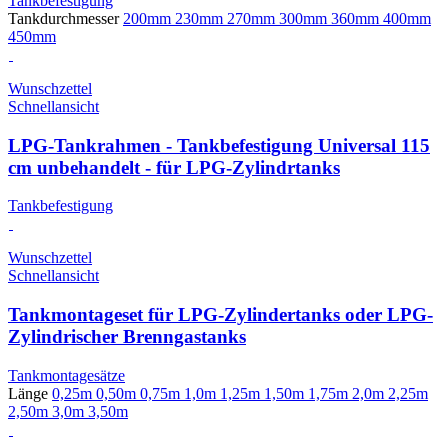
Tankbefestigung
Tankdurchmesser
200mm
230mm
270mm
300mm
360mm
400mm
450mm
Wunschzettel
Schnellansicht
LPG-Tankrahmen - Tankbefestigung Universal 115
cm unbehandelt - für LPG-Zylindrtanks
Tankbefestigung
Wunschzettel
Schnellansicht
Tankmontageset für LPG-Zylindertanks oder LPG-
Zylindrischer Brenngastanks
Tankmontagesätze
Länge
0,25m
0,50m
0,75m
1,0m
1,25m
1,50m
1,75m
2,0m
2,25m
2,50m
3,0m
3,50m