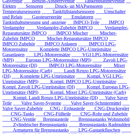
Gasventile
Benzin-Absperrventile
Tankentnahmeventile
Elektro
Sensoren
Druck- un MAPsensoren
Temperatursensoren
Tankfüllstandsensoren
Umschalter
und Relais
Gassteuergeräte
Emulatoren
Tankinhaltsmessung und -anzeige
IMPCO-Teile
IMPCO
Verdampfer
Verdampfer-Zubehör IMPCO
Verdampfer-
Reparatursätze IMPCO
IMPCO Mischer
Mischer-
Zubehör IMPCO
Mischer-Reparatursätze IMPCO
IMPCO Zubehör
IMPCO Anlagen
IMPCO LPG-
Motorensätze
Komplette IMPCO LPG-Umrüstsätze
Gasanlagen
LPG-Motorensätze
VGI LPG-Motorensätze
(MPI)
Eurogas LPG-Motorensätze (MPI)
Zavoli LPG-
Motorensätze (DI)
IMPCO LPG-Motorensätze
Mixer
LPG-Motorensätze (Carb)
Landi Renzo LPG-Motorensätze
(DI)
Komplette LPG-Umrüstsätze
Kompl. VGI LPG-
Umrüstsätze (MPI)
Kompl. IMPCO LPG-Umrüstsätze
Kompl. Zavoli LPG-Umrüstsätze (DI)
Kompl. Eurogas LPG-
Umrüstsätze (MPI)
Kompl. Mixer LPG-Umrüstsätze (Carb)
Kompl. Landi Renzo LPG-Umrüstsätze (DI)
Valve Saver
Teile
Valve Saver-Systeme
Valve Saver-Schmiermittel
Valve Saver-Zubehör
CNG / Erdgasteile
CNG-Druckregler
CNG-Tanks
CNG-Füllteile
CNG-Rohr und Zubehör
CNG-Ventile
Brenngasteile
Brenngastanks Wohnmobil
Zylindrischer Brenngastanks
Brenngastanks Radmulden
Armaturen für Brenngastanks
LPG-Gastankflaschen