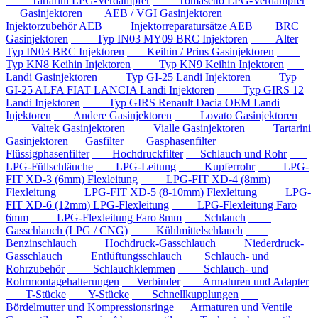
Tartarini LPG-Verdampfer
Tomasetto LPG-Verdampfer
Gasinjektoren
AEB / VGI Gasinjektoren
Injektorzubehör AEB
Injektorreparatursätze AEB
BRC
Gasinjektoren
Typ IN03 MY09 BRC Injektoren
Alter
Typ IN03 BRC Injektoren
Keihin / Prins Gasinjektoren
Typ KN8 Keihin Injektoren
Typ KN9 Keihin Injektoren
Landi Gasinjektoren
Typ GI-25 Landi Injektoren
Typ
GI-25 ALFA FIAT LANCIA Landi Injektoren
Typ GIRS 12
Landi Injektoren
Typ GIRS Renault Dacia OEM Landi
Injektoren
Andere Gasinjektoren
Lovato Gasinjektoren
Valtek Gasinjektoren
Vialle Gasinjektoren
Tartarini
Gasinjektoren
Gasfilter
Gasphasenfilter
Flüssigphasenfilter
Hochdruckfilter
Schlauch und Rohr
LPG-Füllschläuche
LPG-Leitung
Kupferrohr
LPG-
FIT XD-3 (6mm) Flexleitung
LPG-FIT XD-4 (8mm)
Flexleitung
LPG-FIT XD-5 (8-10mm) Flexleitung
LPG-
FIT XD-6 (12mm) LPG-Flexleitung
LPG-Flexleitung Faro
6mm
LPG-Flexleitung Faro 8mm
Schlauch
Gasschlauch (LPG / CNG)
Kühlmittelschlauch
Benzinschlauch
Hochdruck-Gasschlauch
Niederdruck-
Gasschlauch
Entlüftungsschlauch
Schlauch- und
Rohrzubehör
Schlauchklemmen
Schlauch- und
Rohrmontagehalterungen
Verbinder
Armaturen und Adapter
T-Stücke
Y-Stücke
Schnellkupplungen
Bördelmutter und Kompressionsringe
Armaturen und Ventile