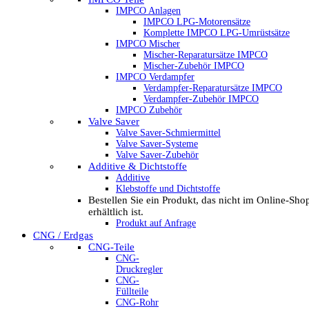
IMPCO Anlagen
IMPCO LPG-Motorensätze
Komplette IMPCO LPG-Umrüstsätze
IMPCO Mischer
Mischer-Reparatursätze IMPCO
Mischer-Zubehör IMPCO
IMPCO Verdampfer
Verdampfer-Reparatursätze IMPCO
Verdampfer-Zubehör IMPCO
IMPCO Zubehör
Valve Saver
Valve Saver-Schmiermittel
Valve Saver-Systeme
Valve Saver-Zubehör
Additive & Dichtstoffe
Additive
Klebstoffe und Dichtstoffe
Bestellen Sie ein Produkt, das nicht im Online-Sho
erhältlich ist.
Produkt auf Anfrage
CNG / Erdgas
CNG-Teile
CNG-
Druckregler
CNG-
Füllteile
CNG-Rohr