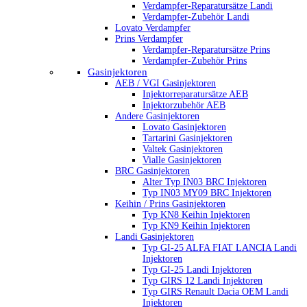
Verdampfer-Reparatursätze Landi
Verdampfer-Zubehör Landi
Lovato Verdampfer
Prins Verdampfer
Verdampfer-Reparatursätze Prins
Verdampfer-Zubehör Prins
Gasinjektoren
AEB / VGI Gasinjektoren
Injektorreparatursätze AEB
Injektorzubehör AEB
Andere Gasinjektoren
Lovato Gasinjektoren
Tartarini Gasinjektoren
Valtek Gasinjektoren
Vialle Gasinjektoren
BRC Gasinjektoren
Alter Typ IN03 BRC Injektoren
Typ IN03 MY09 BRC Injektoren
Keihin / Prins Gasinjektoren
Typ KN8 Keihin Injektoren
Typ KN9 Keihin Injektoren
Landi Gasinjektoren
Typ GI-25 ALFA FIAT LANCIA Landi
Injektoren
Typ GI-25 Landi Injektoren
Typ GIRS 12 Landi Injektoren
Typ GIRS Renault Dacia OEM Landi
Injektoren