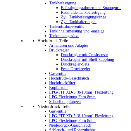
Tankbefestigung
Befestigungsrahmen und Spanngurte
Radmuldentankbefestigung
Zyl. Tankbefestigungsringe
Zyl. Tankhalterungen
Tankentnahmeventile
Tankinhaltsmessung und -anzeige
Tankmontagesätze
Hochdruck-Teile
Armaturen und Adapter
Druckregler
Druckregler mit Crashsensor
Druckregler mit Shell-kupplung
Druckregler-Sets
Feste Druckregler
Gasventile
Hochdruck-Gasschlauch
Hochdruckfilter
Kupferrohr
LPG-FIT XD-5 (8-10mm) Flexleitung
LPG-Flexleitung Faro 8mm
Schnellkupplungen
Niederdruck-Teile
Gasventile
LPG-FIT XD-5 (8-10mm) Flexleitung
LPG-Flexleitung Faro 8mm
Niederdruck-Gasschlauch
Schlauch- und Rohrzubehör