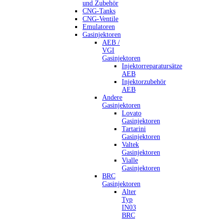
und Zubehör
CNG-Tanks
CNG-Ventile
Emulatoren
Gasinjektoren
AEB /
VGI
Gasinjektoren
Injektorreparatursätze
AEB
Injektorzubehör
AEB
Andere
Gasinjektoren
Lovato
Gasinjektoren
Tartarini
Gasinjektoren
Valtek
Gasinjektoren
Vialle
Gasinjektoren
BRC
Gasinjektoren
Alter
Typ
IN03
BRC