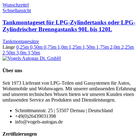
Wunschzettel
Schnellansicht
Tankmontageset für LPG-Zylindertanks oder LPG-
Zylindrischer Brenngastanks 90L bis 120L
Tankmontagesätze
Länge
0,25m
0,50m
0,75m
1,0m
1,25m
1,50m
1,75m
2,0m
2,25m
2,50m
3,0m
3,50m
Über uns
Seit 1973 Lieferant von LPG-Teilen und Gassystemen für Autos,
Wohnmobile und Wohnwagen. Mit unserer umfassenden Erfahrung
und unserem technischen Wissen bieten wir unseren Kunden einen
umfassenden Service an Produkten und Dienstleistungen.
Schmittmannstr. 25 | 53507 Dernau | Deutschland
+49(0)26439031398
info@vogels-autogas.de
Zertifizierungen