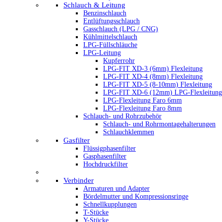
Schlauch & Leitung
Benzinschlauch
Entlüftungsschlauch
Gasschlauch (LPG / CNG)
Kühlmittelschlauch
LPG-Füllschläuche
LPG-Leitung
Kupferrohr
LPG-FIT XD-3 (6mm) Flexleitung
LPG-FIT XD-4 (8mm) Flexleitung
LPG-FIT XD-5 (8-10mm) Flexleitung
LPG-FIT XD-6 (12mm) LPG-Flexleitung
LPG-Flexleitung Faro 6mm
LPG-Flexleitung Faro 8mm
Schlauch- und Rohrzubehör
Schlauch- und Rohrmontagehalterungen
Schlauchklemmen
Gasfilter
Flüssigphasenfilter
Gasphasenfilter
Hochdruckfilter
Verbinder
Armaturen und Adapter
Bördelmutter und Kompressionsringe
Schnellkupplungen
T-Stücke
Y-Stücke