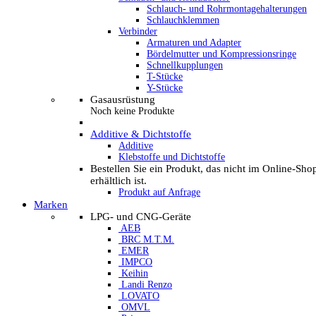
Schlauch- und Rohrmontagehalterungen
Schlauchklemmen
Verbinder
Armaturen und Adapter
Bördelmutter und Kompressionsringe
Schnellkupplungen
T-Stücke
Y-Stücke
Gasausrüstung
Noch keine Produkte
Additive & Dichtstoffe
Additive
Klebstoffe und Dichtstoffe
Bestellen Sie ein Produkt, das nicht im Online-Sho
erhältlich ist.
Produkt auf Anfrage
Marken
LPG- und CNG-Geräte
AEB
BRC M.T.M.
EMER
IMPCO
Keihin
Landi Renzo
LOVATO
OMVL