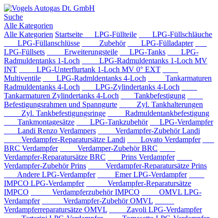
Suche
Alle Kategorien
Alle Kategorien
Startseite
LPG-Füllteile
LPG-Füllschläuche
LPG-Füllanschlüsse
Zubehör
LPG-Fülladapter
LPG-Füllsets
Erweiterungsteile
LPG-Tanks
LPG-
Radmuldentanks 1-Loch
LPG-Radmuldentanks 1-Loch MV
INT
LPG-Unterflurtank 1-Loch MV 0° EXT
Multiventile
LPG-Radmldentanks 4-Loch
Tankarmaturen
Radmuldentanks 4-Loch
LPG-Zylindertanks 4-Loch
Tankarmaturen Zylindertanks 4-Loch
Tankbefestigung
Befestigungsrahmen und Spanngurte
Zyl. Tankhalterungen
Zyl. Tankbefestigungsringe
Radmuldentankbefestigung
Tankmontagesätze
LPG-Tankzubehör
LPG-Verdampfer
Landi Renzo Verdampers
Verdampfer-Zubehör Landi
Verdampfer-Reparatursätze Landi
Lovato Verdampfer
BRC Verdampfer
Verdamper-Zubehör BRC
Verdampfer-Reparatursätze BRC
Prins Verdampfer
Verdampfer-Zubehör Prins
Verdampfer-Reparatursätze Prins
Andere LPG-Verdampfer
Emer LPG-Verdampfer
IMPCO LPG-Verdampfer
Verdampfer-Reparatursätze
IMPCO
Verdampferzubehör IMPCO
OMVL LPG-
Verdampfer
Verdampfer-Zubehör OMVL
Verdampferreparatursätze OMVL
Zavoli LPG-Verdampfer