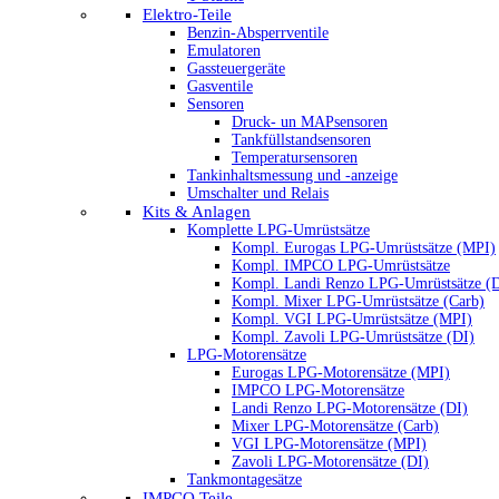
Elektro-Teile
Benzin-Absperrventile
Emulatoren
Gassteuergeräte
Gasventile
Sensoren
Druck- un MAPsensoren
Tankfüllstandsensoren
Temperatursensoren
Tankinhaltsmessung und -anzeige
Umschalter und Relais
Kits & Anlagen
Komplette LPG-Umrüstsätze
Kompl. Eurogas LPG-Umrüstsätze (MPI)
Kompl. IMPCO LPG-Umrüstsätze
Kompl. Landi Renzo LPG-Umrüstsätze (
Kompl. Mixer LPG-Umrüstsätze (Carb)
Kompl. VGI LPG-Umrüstsätze (MPI)
Kompl. Zavoli LPG-Umrüstsätze (DI)
LPG-Motorensätze
Eurogas LPG-Motorensätze (MPI)
IMPCO LPG-Motorensätze
Landi Renzo LPG-Motorensätze (DI)
Mixer LPG-Motorensätze (Carb)
VGI LPG-Motorensätze (MPI)
Zavoli LPG-Motorensätze (DI)
Tankmontagesätze
IMPCO Teile