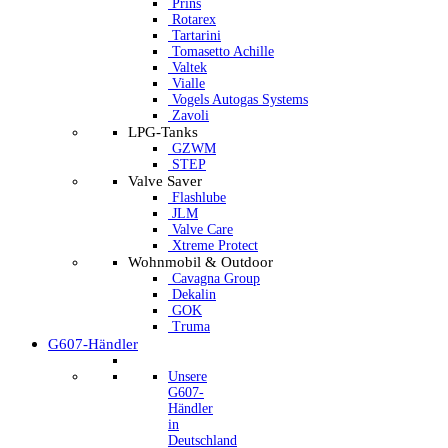
Prins
Rotarex
Tartarini
Tomasetto Achille
Valtek
Vialle
Vogels Autogas Systems
Zavoli
LPG-Tanks
GZWM
STEP
Valve Saver
Flashlube
JLM
Valve Care
Xtreme Protect
Wohnmobil & Outdoor
Cavagna Group
Dekalin
GOK
Truma
G607-Händler
Unsere
G607-
Händler
in
Deutschland