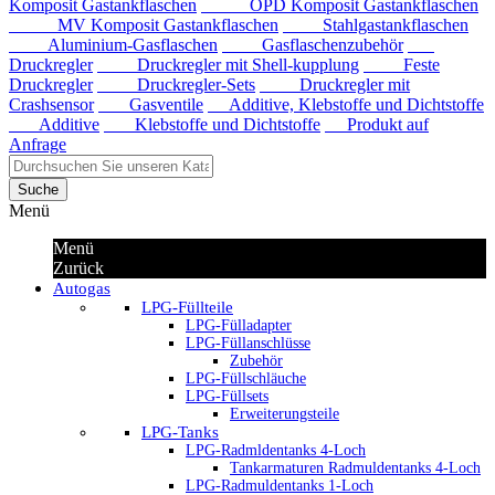
Komposit Gastankflaschen
OPD Komposit Gastankflaschen
MV Komposit Gastankflaschen
Stahlgastankflaschen
Aluminium-Gasflaschen
Gasflaschenzubehör
Druckregler
Druckregler mit Shell-kupplung
Feste
Druckregler
Druckregler-Sets
Druckregler mit
Crashsensor
Gasventile
Additive, Klebstoffe und Dichtstoffe
Additive
Klebstoffe und Dichtstoffe
Produkt auf
Anfrage
Suche
Menü
Menü
Zurück
Autogas
LPG-Füllteile
LPG-Fülladapter
LPG-Füllanschlüsse
Zubehör
LPG-Füllschläuche
LPG-Füllsets
Erweiterungsteile
LPG-Tanks
LPG-Radmldentanks 4-Loch
Tankarmaturen Radmuldentanks 4-Loch
LPG-Radmuldentanks 1-Loch