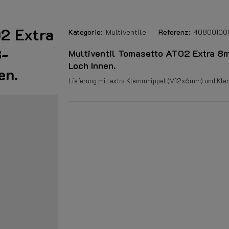
02 Extra
Kategorie:
Multiventile
Referenz:
40800100
G-
Multiventil Tomasetto AT02 Extra 
Loch Innen.
en.
Lieferung mit extra Klemmnippel (M12x6mm) und Kl