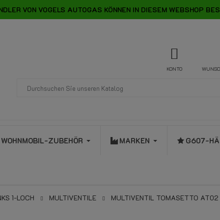
NDLER VON VOGELS AUTOGAS KÖNNEN IN DIESEM WEBSHOP BES
KONTO
WUNSC
WOHNMOBIL-ZUBEHÖR
MARKEN
G607-HÄ
KS 1-LOCH
MULTIVENTILE
MULTIVENTIL TOMASETTO AT02