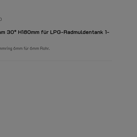
0
8mm 30° H180mm für LPG-Radmuldentank 1-
emmring 6mm für 6mm Rohr.