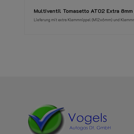
Multiventil Tomasetto AT02 Extra 8mm
Lieferung mit extra Klemmnippel (M12x6mm) und Klemm
Referenz
408001000
Datenblatt
Tankwinkel: