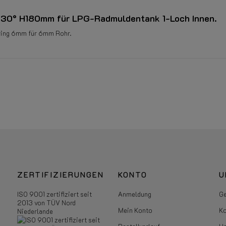
 30° H180mm für LPG-Radmuldentank 1-Loch Innen.
ring 6mm für 6mm Rohr.
30°
ZERTIFIZIERUNGEN
KONTO
U
ISO 9001 zertifiziert seit
Anmeldung
Ge
2013 von TÜV Nord
Mein Konto
Ko
Niederlande