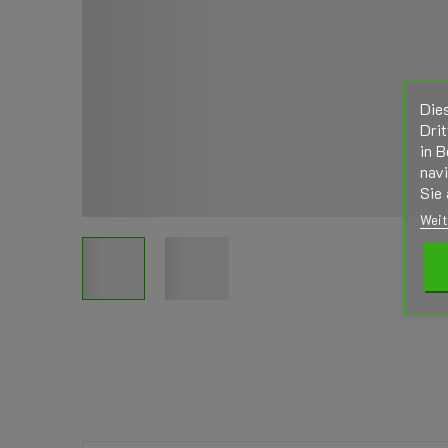
Die
Drit
in B
nav
Sie 
Weit