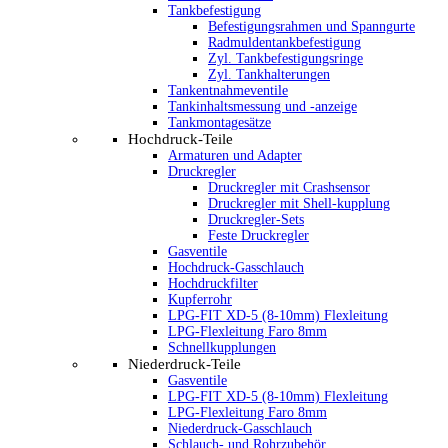
Tankbefestigung
Befestigungsrahmen und Spanngurte
Radmuldentankbefestigung
Zyl. Tankbefestigungsringe
Zyl. Tankhalterungen
Tankentnahmeventile
Tankinhaltsmessung und -anzeige
Tankmontagesätze
Hochdruck-Teile
Armaturen und Adapter
Druckregler
Druckregler mit Crashsensor
Druckregler mit Shell-kupplung
Druckregler-Sets
Feste Druckregler
Gasventile
Hochdruck-Gasschlauch
Hochdruckfilter
Kupferrohr
LPG-FIT XD-5 (8-10mm) Flexleitung
LPG-Flexleitung Faro 8mm
Schnellkupplungen
Niederdruck-Teile
Gasventile
LPG-FIT XD-5 (8-10mm) Flexleitung
LPG-Flexleitung Faro 8mm
Niederdruck-Gasschlauch
Schlauch- und Rohrzubehör