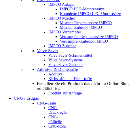
IMPCO Anlagen
IMPCO LPG-Motorensätze
Komplette IMPCO LPG-Umrüstsätze
IMPCO Mischer
Mischer-Reparatursätze IMPCO
Mischer-Zubehör IMPCO
IMPCO Verdampfer
Verdampfer-Reparatursätze IMPCO
Verdampfer-Zubehör IMPCO
IMPCO Zubehör
Valve Saver
Valve Saver-Schmiermittel
Valve Saver-Systeme
Valve Saver-Zubehör
Additive & Dichtstoffe
Additive
Klebstoffe und Dichtstoffe
Bestellen Sie ein Produkt, das nicht im Online-Sho
erhältlich ist.
Produkt auf Anfrage
CNG / Erdgas
CNG-Teile
CNG-
Druckregler
CNG-
Füllteile
CNG-Rohr