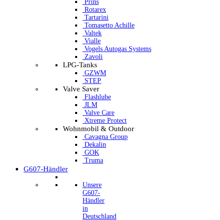
Prins
Rotarex
Tartarini
Tomasetto Achille
Valtek
Vialle
Vogels Autogas Systems
Zavoli
LPG-Tanks
GZWM
STEP
Valve Saver
Flashlube
JLM
Valve Care
Xtreme Protect
Wohnmobil & Outdoor
Cavagna Group
Dekalin
GOK
Truma
G607-Händler
Unsere
G607-
Händler
in
Deutschland