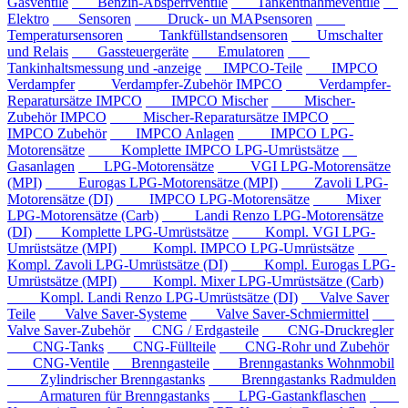
Gasventile
Benzin-Absperrventile
Tankentnahmeventile
Elektro
Sensoren
Druck- un MAPsensoren
Temperatursensoren
Tankfüllstandsensoren
Umschalter
und Relais
Gassteuergeräte
Emulatoren
Tankinhaltsmessung und -anzeige
IMPCO-Teile
IMPCO
Verdampfer
Verdampfer-Zubehör IMPCO
Verdampfer-
Reparatursätze IMPCO
IMPCO Mischer
Mischer-
Zubehör IMPCO
Mischer-Reparatursätze IMPCO
IMPCO Zubehör
IMPCO Anlagen
IMPCO LPG-
Motorensätze
Komplette IMPCO LPG-Umrüstsätze
Gasanlagen
LPG-Motorensätze
VGI LPG-Motorensätze
(MPI)
Eurogas LPG-Motorensätze (MPI)
Zavoli LPG-
Motorensätze (DI)
IMPCO LPG-Motorensätze
Mixer
LPG-Motorensätze (Carb)
Landi Renzo LPG-Motorensätze
(DI)
Komplette LPG-Umrüstsätze
Kompl. VGI LPG-
Umrüstsätze (MPI)
Kompl. IMPCO LPG-Umrüstsätze
Kompl. Zavoli LPG-Umrüstsätze (DI)
Kompl. Eurogas LPG-
Umrüstsätze (MPI)
Kompl. Mixer LPG-Umrüstsätze (Carb)
Kompl. Landi Renzo LPG-Umrüstsätze (DI)
Valve Saver
Teile
Valve Saver-Systeme
Valve Saver-Schmiermittel
Valve Saver-Zubehör
CNG / Erdgasteile
CNG-Druckregler
CNG-Tanks
CNG-Füllteile
CNG-Rohr und Zubehör
CNG-Ventile
Brenngasteile
Brenngastanks Wohnmobil
Zylindrischer Brenngastanks
Brenngastanks Radmulden
Armaturen für Brenngastanks
LPG-Gastankflaschen