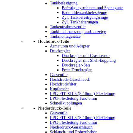
Tankbefestigung
Befestigungsrahmen und Spanngurte
Radmuldentankbefestigung
Zyl. Tankbefestigungsringe
Zyl. Tankhalterungen
Tankentnahmeventile
Tankinhaltsmessung und -anzeige
Tankmontagesätze
Hochdruck-Teile
Armaturen und Adapter
Druckregler
Druckregler mit Crashsensor
Druckregler mit Shell-kupplung
Druckregler-Sets
Feste Druckregler
Gasventile
Hochdruck-Gasschlauch
Hochdruckfilter
Kupferrohr
LPG-FIT XD-5 (8-10mm) Flexleitung
LPG-Flexleitung Faro 8mm
Schnellkupplungen
Niederdruck-Teile
Gasventile
LPG-FIT XD-5 (8-10mm) Flexleitung
LPG-Flexleitung Faro 8mm
Niederdruck-Gasschlauch
Schlauch- und Rohrzubehör