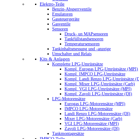
Elektro-Teile
Benzin-Absperrventile
Emulatoren
Gassteuergeräte
Gasventile
Sensoren
Druck- un MAPsensoren
Tankfüllstandsensoren
Temperatursensoren
Tankinhaltsmessung und -anzeige
Umschalter und Relais
Kits & Anlagen
Komplette LPG-Umrüstsätze
Kompl. Eurogas LPG-Umrüstsätze (MPI)
Kompl. IMPCO LPG-Umrüstsätze
Kompl. Landi Renzo LPG-Umrüstsätze (
Kompl. Mixer LPG-Umrüstsätze (Carb)
Kompl. VGI LPG-Umrüstsätze (MPI)
Kompl. Zavoli LPG-Umrüstsätze (DI)
LPG-Motorensätze
Eurogas LPG-Motorensätze (MPI)
IMPCO LPG-Motorensätze
Landi Renzo LPG-Motorensätze (DI)
Mixer LPG-Motorensätze (Carb)
VGI LPG-Motorensätze (MPI)
Zavoli LPG-Motorensätze (DI)
Tankmontagesätze
IMPCO Teile