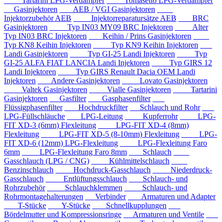
Tartarini LPG-Verdampfer
Tomasetto LPG-Verdampfer
Gasinjektoren
AEB / VGI Gasinjektoren
Injektorzubehör AEB
Injektorreparatursätze AEB
BRC
Gasinjektoren
Typ IN03 MY09 BRC Injektoren
Alter
Typ IN03 BRC Injektoren
Keihin / Prins Gasinjektoren
Typ KN8 Keihin Injektoren
Typ KN9 Keihin Injektoren
Landi Gasinjektoren
Typ GI-25 Landi Injektoren
Typ
GI-25 ALFA FIAT LANCIA Landi Injektoren
Typ GIRS 12
Landi Injektoren
Typ GIRS Renault Dacia OEM Landi
Injektoren
Andere Gasinjektoren
Lovato Gasinjektoren
Valtek Gasinjektoren
Vialle Gasinjektoren
Tartarini
Gasinjektoren
Gasfilter
Gasphasenfilter
Flüssigphasenfilter
Hochdruckfilter
Schlauch und Rohr
LPG-Füllschläuche
LPG-Leitung
Kupferrohr
LPG-
FIT XD-3 (6mm) Flexleitung
LPG-FIT XD-4 (8mm)
Flexleitung
LPG-FIT XD-5 (8-10mm) Flexleitung
LPG-
FIT XD-6 (12mm) LPG-Flexleitung
LPG-Flexleitung Faro
6mm
LPG-Flexleitung Faro 8mm
Schlauch
Gasschlauch (LPG / CNG)
Kühlmittelschlauch
Benzinschlauch
Hochdruck-Gasschlauch
Niederdruck-
Gasschlauch
Entlüftungsschlauch
Schlauch- und
Rohrzubehör
Schlauchklemmen
Schlauch- und
Rohrmontagehalterungen
Verbinder
Armaturen und Adapter
T-Stücke
Y-Stücke
Schnellkupplungen
Bördelmutter und Kompressionsringe
Armaturen und Ventile