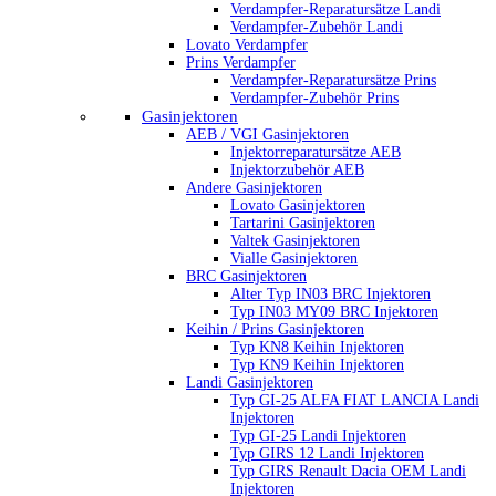
Verdampfer-Reparatursätze Landi
Verdampfer-Zubehör Landi
Lovato Verdampfer
Prins Verdampfer
Verdampfer-Reparatursätze Prins
Verdampfer-Zubehör Prins
Gasinjektoren
AEB / VGI Gasinjektoren
Injektorreparatursätze AEB
Injektorzubehör AEB
Andere Gasinjektoren
Lovato Gasinjektoren
Tartarini Gasinjektoren
Valtek Gasinjektoren
Vialle Gasinjektoren
BRC Gasinjektoren
Alter Typ IN03 BRC Injektoren
Typ IN03 MY09 BRC Injektoren
Keihin / Prins Gasinjektoren
Typ KN8 Keihin Injektoren
Typ KN9 Keihin Injektoren
Landi Gasinjektoren
Typ GI-25 ALFA FIAT LANCIA Landi
Injektoren
Typ GI-25 Landi Injektoren
Typ GIRS 12 Landi Injektoren
Typ GIRS Renault Dacia OEM Landi
Injektoren