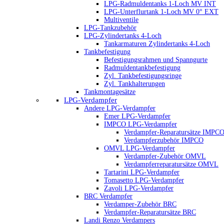
LPG-Radmuldentanks 1-Loch MV INT
LPG-Unterflurtank 1-Loch MV 0° EXT
Multiventile
LPG-Tankzubehör
LPG-Zylindertanks 4-Loch
Tankarmaturen Zylindertanks 4-Loch
Tankbefestigung
Befestigungsrahmen und Spanngurte
Radmuldentankbefestigung
Zyl. Tankbefestigungsringe
Zyl. Tankhalterungen
Tankmontagesätze
LPG-Verdampfer
Andere LPG-Verdampfer
Emer LPG-Verdampfer
IMPCO LPG-Verdampfer
Verdampfer-Reparatursätze IMPC
Verdampferzubehör IMPCO
OMVL LPG-Verdampfer
Verdampfer-Zubehör OMVL
Verdampferreparatursätze OMVL
Tartarini LPG-Verdampfer
Tomasetto LPG-Verdampfer
Zavoli LPG-Verdampfer
BRC Verdampfer
Verdamper-Zubehör BRC
Verdampfer-Reparatursätze BRC
Landi Renzo Verdampers