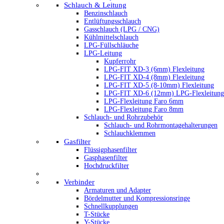
Schlauch & Leitung
Benzinschlauch
Entlüftungsschlauch
Gasschlauch (LPG / CNG)
Kühlmittelschlauch
LPG-Füllschläuche
LPG-Leitung
Kupferrohr
LPG-FIT XD-3 (6mm) Flexleitung
LPG-FIT XD-4 (8mm) Flexleitung
LPG-FIT XD-5 (8-10mm) Flexleitung
LPG-FIT XD-6 (12mm) LPG-Flexleitung
LPG-Flexleitung Faro 6mm
LPG-Flexleitung Faro 8mm
Schlauch- und Rohrzubehör
Schlauch- und Rohrmontagehalterungen
Schlauchklemmen
Gasfilter
Flüssigphasenfilter
Gasphasenfilter
Hochdruckfilter
Verbinder
Armaturen und Adapter
Bördelmutter und Kompressionsringe
Schnellkupplungen
T-Stücke
Y-Stücke