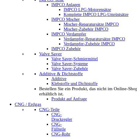
IMPCO Anlagen
IMPCO LPG-Motorensätze
Komplette IMPCO LPG-Umrüstsätze
IMPCO Mischer
Mischer-Reparatursätze IMPCO
Mischer-Zubehör IMPCO
IMPCO Verdampfer
Verdampfer-Reparatursätze IMPCO
Verdampfer-Zubehör IMPCO
IMPCO Zubehör
Valve Saver
Valve Saver-Schmiermittel
Valve Saver-Systeme
Valve Saver-Zubehör
Additive & Dichtstoffe
Additive
Klebstoffe und Dichtstoffe
Bestellen Sie ein Produkt, das nicht im Online-Sho
erhältlich ist.
Produkt auf Anfrage
CNG / Erdgas
CNG-Teile
CNG-
Druckregler
CNG-
Füllteile
CNG-Rohr