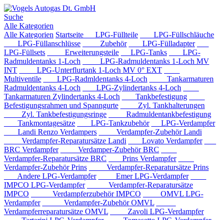
Suche
Alle Kategorien
Alle Kategorien
Startseite
LPG-Füllteile
LPG-Füllschläuche
LPG-Füllanschlüsse
Zubehör
LPG-Fülladapter
LPG-Füllsets
Erweiterungsteile
LPG-Tanks
LPG-
Radmuldentanks 1-Loch
LPG-Radmuldentanks 1-Loch MV
INT
LPG-Unterflurtank 1-Loch MV 0° EXT
Multiventile
LPG-Radmldentanks 4-Loch
Tankarmaturen
Radmuldentanks 4-Loch
LPG-Zylindertanks 4-Loch
Tankarmaturen Zylindertanks 4-Loch
Tankbefestigung
Befestigungsrahmen und Spanngurte
Zyl. Tankhalterungen
Zyl. Tankbefestigungsringe
Radmuldentankbefestigung
Tankmontagesätze
LPG-Tankzubehör
LPG-Verdampfer
Landi Renzo Verdampers
Verdampfer-Zubehör Landi
Verdampfer-Reparatursätze Landi
Lovato Verdampfer
BRC Verdampfer
Verdamper-Zubehör BRC
Verdampfer-Reparatursätze BRC
Prins Verdampfer
Verdampfer-Zubehör Prins
Verdampfer-Reparatursätze Prins
Andere LPG-Verdampfer
Emer LPG-Verdampfer
IMPCO LPG-Verdampfer
Verdampfer-Reparatursätze
IMPCO
Verdampferzubehör IMPCO
OMVL LPG-
Verdampfer
Verdampfer-Zubehör OMVL
Verdampferreparatursätze OMVL
Zavoli LPG-Verdampfer