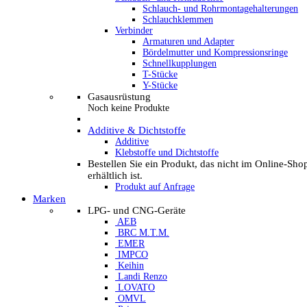
Schlauch- und Rohrmontagehalterungen
Schlauchklemmen
Verbinder
Armaturen und Adapter
Bördelmutter und Kompressionsringe
Schnellkupplungen
T-Stücke
Y-Stücke
Gasausrüstung
Noch keine Produkte
Additive & Dichtstoffe
Additive
Klebstoffe und Dichtstoffe
Bestellen Sie ein Produkt, das nicht im Online-Sho
erhältlich ist.
Produkt auf Anfrage
Marken
LPG- und CNG-Geräte
AEB
BRC M.T.M.
EMER
IMPCO
Keihin
Landi Renzo
LOVATO
OMVL