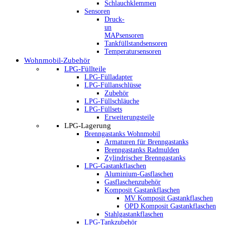
Schlauchklemmen
Sensoren
Druck-
un
MAPsensoren
Tankfüllstandsensoren
Temperatursensoren
Wohnmobil-Zubehör
LPG-Füllteile
LPG-Fülladapter
LPG-Füllanschlüsse
Zubehör
LPG-Füllschläuche
LPG-Füllsets
Erweiterungsteile
LPG-Lagerung
Brenngastanks Wohnmobil
Armaturen für Brenngastanks
Brenngastanks Radmulden
Zylindrischer Brenngastanks
LPG-Gastankflaschen
Aluminium-Gasflaschen
Gasflaschenzubehör
Komposit Gastankflaschen
MV Komposit Gastankflaschen
OPD Komposit Gastankflaschen
Stahlgastankflaschen
LPG-Tankzubehör