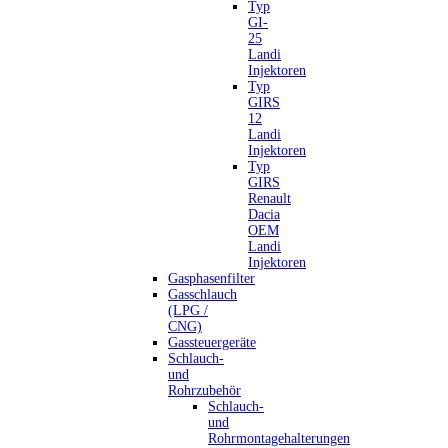
Typ
GI-
25
Landi
Injektoren
Typ
GIRS
12
Landi
Injektoren
Typ
GIRS
Renault
Dacia
OEM
Landi
Injektoren
Gasphasenfilter
Gasschlauch
(LPG /
CNG)
Gassteuergeräte
Schlauch-
und
Rohrzubehör
Schlauch-
und
Rohrmontagehalterungen