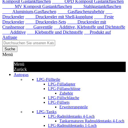
Komposit Gastankflaschen
OPD Komposit Gastankflaschen
MV Komposit Gastankflaschen
Stahlgastankflaschen
Aluminium-Gasflaschen
Gasflaschenzubehör
Druckregler
Druckregler mit Shell-kupplung
Feste
Druckregler
Druckregler-Sets
Druckregler mit
Crashsensor
Gasventile
Additive, Klebstoffe und Dichtstoffe
Additive
Klebstoffe und Dichtstoffe
Produkt auf
Anfrage
Suche
Menü
Menü
Zurück
Autogas
LPG-Füllteile
LPG-Fülladapter
LPG-Füllanschlüsse
Zubehör
LPG-Füllschläuche
LPG-Füllsets
Erweiterungsteile
LPG-Tanks
LPG-Radmldentanks 4-Loch
Tankarmaturen Radmuldentanks 4-Loch
LPG-Radmuldentanks 1-Loch