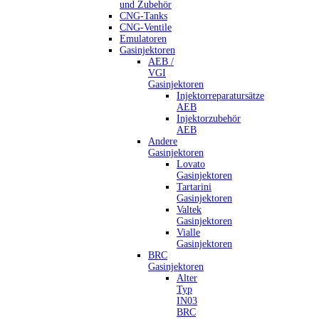
und Zubehör
CNG-Tanks
CNG-Ventile
Emulatoren
Gasinjektoren
AEB /
VGI
Gasinjektoren
Injektorreparatursätze
AEB
Injektorzubehör
AEB
Andere
Gasinjektoren
Lovato
Gasinjektoren
Tartarini
Gasinjektoren
Valtek
Gasinjektoren
Vialle
Gasinjektoren
BRC
Gasinjektoren
Alter
Typ
IN03
BRC