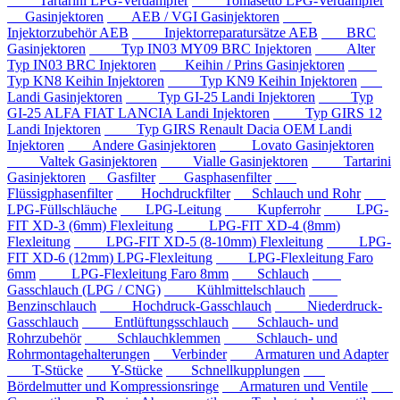
Tartarini LPG-Verdampfer
Tomasetto LPG-Verdampfer
Gasinjektoren
AEB / VGI Gasinjektoren
Injektorzubehör AEB
Injektorreparatursätze AEB
BRC
Gasinjektoren
Typ IN03 MY09 BRC Injektoren
Alter
Typ IN03 BRC Injektoren
Keihin / Prins Gasinjektoren
Typ KN8 Keihin Injektoren
Typ KN9 Keihin Injektoren
Landi Gasinjektoren
Typ GI-25 Landi Injektoren
Typ
GI-25 ALFA FIAT LANCIA Landi Injektoren
Typ GIRS 12
Landi Injektoren
Typ GIRS Renault Dacia OEM Landi
Injektoren
Andere Gasinjektoren
Lovato Gasinjektoren
Valtek Gasinjektoren
Vialle Gasinjektoren
Tartarini
Gasinjektoren
Gasfilter
Gasphasenfilter
Flüssigphasenfilter
Hochdruckfilter
Schlauch und Rohr
LPG-Füllschläuche
LPG-Leitung
Kupferrohr
LPG-
FIT XD-3 (6mm) Flexleitung
LPG-FIT XD-4 (8mm)
Flexleitung
LPG-FIT XD-5 (8-10mm) Flexleitung
LPG-
FIT XD-6 (12mm) LPG-Flexleitung
LPG-Flexleitung Faro
6mm
LPG-Flexleitung Faro 8mm
Schlauch
Gasschlauch (LPG / CNG)
Kühlmittelschlauch
Benzinschlauch
Hochdruck-Gasschlauch
Niederdruck-
Gasschlauch
Entlüftungsschlauch
Schlauch- und
Rohrzubehör
Schlauchklemmen
Schlauch- und
Rohrmontagehalterungen
Verbinder
Armaturen und Adapter
T-Stücke
Y-Stücke
Schnellkupplungen
Bördelmutter und Kompressionsringe
Armaturen und Ventile