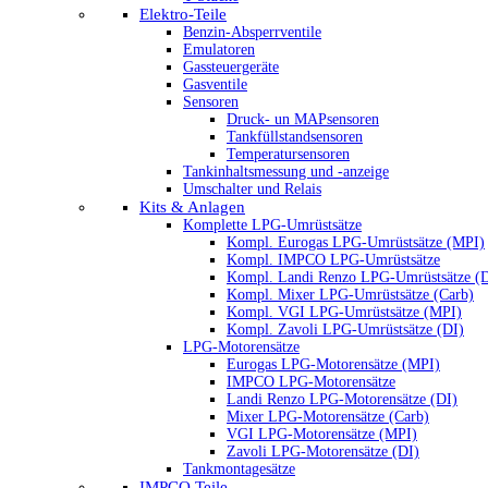
Elektro-Teile
Benzin-Absperrventile
Emulatoren
Gassteuergeräte
Gasventile
Sensoren
Druck- un MAPsensoren
Tankfüllstandsensoren
Temperatursensoren
Tankinhaltsmessung und -anzeige
Umschalter und Relais
Kits & Anlagen
Komplette LPG-Umrüstsätze
Kompl. Eurogas LPG-Umrüstsätze (MPI)
Kompl. IMPCO LPG-Umrüstsätze
Kompl. Landi Renzo LPG-Umrüstsätze (
Kompl. Mixer LPG-Umrüstsätze (Carb)
Kompl. VGI LPG-Umrüstsätze (MPI)
Kompl. Zavoli LPG-Umrüstsätze (DI)
LPG-Motorensätze
Eurogas LPG-Motorensätze (MPI)
IMPCO LPG-Motorensätze
Landi Renzo LPG-Motorensätze (DI)
Mixer LPG-Motorensätze (Carb)
VGI LPG-Motorensätze (MPI)
Zavoli LPG-Motorensätze (DI)
Tankmontagesätze
IMPCO Teile