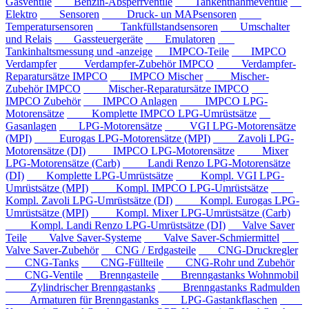
Gasventile
Benzin-Absperrventile
Tankentnahmeventile
Elektro
Sensoren
Druck- un MAPsensoren
Temperatursensoren
Tankfüllstandsensoren
Umschalter
und Relais
Gassteuergeräte
Emulatoren
Tankinhaltsmessung und -anzeige
IMPCO-Teile
IMPCO
Verdampfer
Verdampfer-Zubehör IMPCO
Verdampfer-
Reparatursätze IMPCO
IMPCO Mischer
Mischer-
Zubehör IMPCO
Mischer-Reparatursätze IMPCO
IMPCO Zubehör
IMPCO Anlagen
IMPCO LPG-
Motorensätze
Komplette IMPCO LPG-Umrüstsätze
Gasanlagen
LPG-Motorensätze
VGI LPG-Motorensätze
(MPI)
Eurogas LPG-Motorensätze (MPI)
Zavoli LPG-
Motorensätze (DI)
IMPCO LPG-Motorensätze
Mixer
LPG-Motorensätze (Carb)
Landi Renzo LPG-Motorensätze
(DI)
Komplette LPG-Umrüstsätze
Kompl. VGI LPG-
Umrüstsätze (MPI)
Kompl. IMPCO LPG-Umrüstsätze
Kompl. Zavoli LPG-Umrüstsätze (DI)
Kompl. Eurogas LPG-
Umrüstsätze (MPI)
Kompl. Mixer LPG-Umrüstsätze (Carb)
Kompl. Landi Renzo LPG-Umrüstsätze (DI)
Valve Saver
Teile
Valve Saver-Systeme
Valve Saver-Schmiermittel
Valve Saver-Zubehör
CNG / Erdgasteile
CNG-Druckregler
CNG-Tanks
CNG-Füllteile
CNG-Rohr und Zubehör
CNG-Ventile
Brenngasteile
Brenngastanks Wohnmobil
Zylindrischer Brenngastanks
Brenngastanks Radmulden
Armaturen für Brenngastanks
LPG-Gastankflaschen