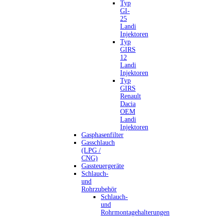
Typ
GI-
25
Landi
Injektoren
Typ
GIRS
12
Landi
Injektoren
Typ
GIRS
Renault
Dacia
OEM
Landi
Injektoren
Gasphasenfilter
Gasschlauch
(LPG /
CNG)
Gassteuergeräte
Schlauch-
und
Rohrzubehör
Schlauch-
und
Rohrmontagehalterungen