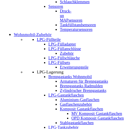
Schlauchklemmen
Sensoren
Druck-
un
MAPsensoren
Tankfüllstandsensoren
Temperatursensoren
Wohnmobil-Zubehör
LPG-Füllteile
LPG-Fülladapter
LPG-Füllanschlüsse
Zubehör
LPG-Füllschläuche
LPG-Füllsets
Erweiterungsteile
LPG-Lagerung
Brenngastanks Wohnmobil
Armaturen für Brenngastanks
Brenngastanks Radmulden
Zylindrischer Brenngastanks
LPG-Gastankflaschen
Aluminium-Gasflaschen
Gasflaschenzubehör
Komposit Gastankflaschen
MV Komposit Gastankflaschen
OPD Komposit Gastankflaschen
Stahlgastankflaschen
LPG-Tankzubehör