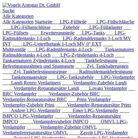
Suche
Alle Kategorien
Alle Kategorien
Startseite
LPG-Füllteile
LPG-Füllschläuche
LPG-Füllanschlüsse
Zubehör
LPG-Fülladapter
LPG-Füllsets
Erweiterungsteile
LPG-Tanks
LPG-
Radmuldentanks 1-Loch
LPG-Radmuldentanks 1-Loch MV
INT
LPG-Unterflurtank 1-Loch MV 0° EXT
Multiventile
LPG-Radmldentanks 4-Loch
Tankarmaturen
Radmuldentanks 4-Loch
LPG-Zylindertanks 4-Loch
Tankarmaturen Zylindertanks 4-Loch
Tankbefestigung
Befestigungsrahmen und Spanngurte
Zyl. Tankhalterungen
Zyl. Tankbefestigungsringe
Radmuldentankbefestigung
Tankmontagesätze
LPG-Tankzubehör
LPG-Verdampfer
Landi Renzo Verdampers
Verdampfer-Zubehör Landi
Verdampfer-Reparatursätze Landi
Lovato Verdampfer
BRC Verdampfer
Verdamper-Zubehör BRC
Verdampfer-Reparatursätze BRC
Prins Verdampfer
Verdampfer-Zubehör Prins
Verdampfer-Reparatursätze Prins
Andere LPG-Verdampfer
Emer LPG-Verdampfer
IMPCO LPG-Verdampfer
Verdampfer-Reparatursätze
IMPCO
Verdampferzubehör IMPCO
OMVL LPG-
Verdampfer
Verdampfer-Zubehör OMVL
Verdampferreparatursätze OMVL
Zavoli LPG-Verdampfer