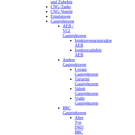
und Zubehör
CNG-Tanks
CNG-Ventile
Emulatoren
Gasinjektoren
AEB /
VGI
Gasinjektoren
Injektorreparatursätze
AEB
Injektorzubehör
AEB
Andere
Gasinjektoren
Lovato
Gasinjektoren
Tartarini
Gasinjektoren
Valtek
Gasinjektoren
Vialle
Gasinjektoren
BRC
Gasinjektoren
Alter
Typ
IN03
BRC