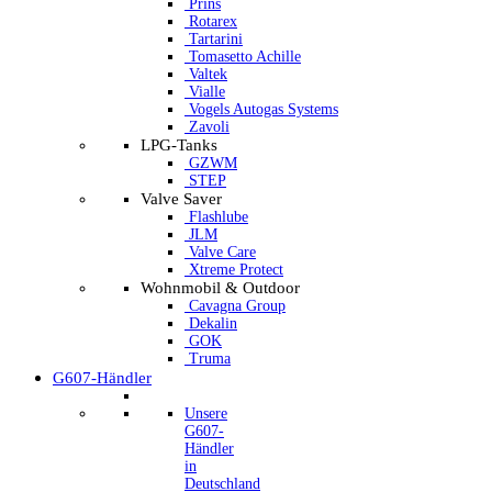
Prins
Rotarex
Tartarini
Tomasetto Achille
Valtek
Vialle
Vogels Autogas Systems
Zavoli
LPG-Tanks
GZWM
STEP
Valve Saver
Flashlube
JLM
Valve Care
Xtreme Protect
Wohnmobil & Outdoor
Cavagna Group
Dekalin
GOK
Truma
G607-Händler
Unsere
G607-
Händler
in
Deutschland