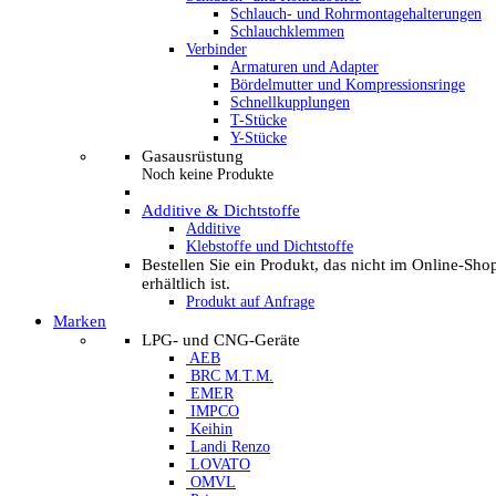
Schlauch- und Rohrmontagehalterungen
Schlauchklemmen
Verbinder
Armaturen und Adapter
Bördelmutter und Kompressionsringe
Schnellkupplungen
T-Stücke
Y-Stücke
Gasausrüstung
Noch keine Produkte
Additive & Dichtstoffe
Additive
Klebstoffe und Dichtstoffe
Bestellen Sie ein Produkt, das nicht im Online-Sho
erhältlich ist.
Produkt auf Anfrage
Marken
LPG- und CNG-Geräte
AEB
BRC M.T.M.
EMER
IMPCO
Keihin
Landi Renzo
LOVATO
OMVL