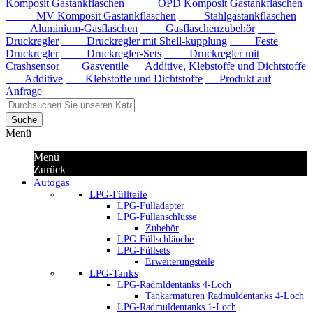
Komposit Gastankflaschen
OPD Komposit Gastankflaschen
MV Komposit Gastankflaschen
Stahlgastankflaschen
Aluminium-Gasflaschen
Gasflaschenzubehör
Druckregler
Druckregler mit Shell-kupplung
Feste
Druckregler
Druckregler-Sets
Druckregler mit
Crashsensor
Gasventile
Additive, Klebstoffe und Dichtstoffe
Additive
Klebstoffe und Dichtstoffe
Produkt auf
Anfrage
Suche
Menü
Menü
Zurück
Autogas
LPG-Füllteile
LPG-Fülladapter
LPG-Füllanschlüsse
Zubehör
LPG-Füllschläuche
LPG-Füllsets
Erweiterungsteile
LPG-Tanks
LPG-Radmldentanks 4-Loch
Tankarmaturen Radmuldentanks 4-Loch
LPG-Radmuldentanks 1-Loch