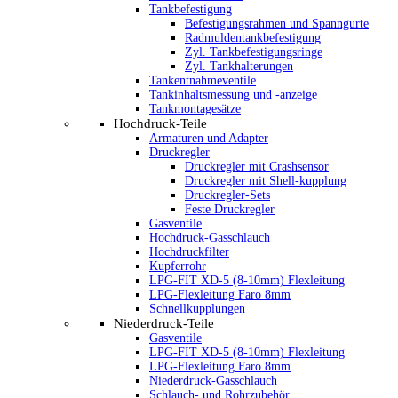
Tankbefestigung
Befestigungsrahmen und Spanngurte
Radmuldentankbefestigung
Zyl. Tankbefestigungsringe
Zyl. Tankhalterungen
Tankentnahmeventile
Tankinhaltsmessung und -anzeige
Tankmontagesätze
Hochdruck-Teile
Armaturen und Adapter
Druckregler
Druckregler mit Crashsensor
Druckregler mit Shell-kupplung
Druckregler-Sets
Feste Druckregler
Gasventile
Hochdruck-Gasschlauch
Hochdruckfilter
Kupferrohr
LPG-FIT XD-5 (8-10mm) Flexleitung
LPG-Flexleitung Faro 8mm
Schnellkupplungen
Niederdruck-Teile
Gasventile
LPG-FIT XD-5 (8-10mm) Flexleitung
LPG-Flexleitung Faro 8mm
Niederdruck-Gasschlauch
Schlauch- und Rohrzubehör