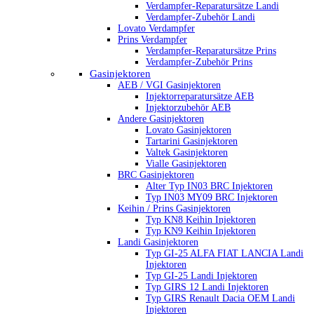
Verdampfer-Reparatursätze Landi
Verdampfer-Zubehör Landi
Lovato Verdampfer
Prins Verdampfer
Verdampfer-Reparatursätze Prins
Verdampfer-Zubehör Prins
Gasinjektoren
AEB / VGI Gasinjektoren
Injektorreparatursätze AEB
Injektorzubehör AEB
Andere Gasinjektoren
Lovato Gasinjektoren
Tartarini Gasinjektoren
Valtek Gasinjektoren
Vialle Gasinjektoren
BRC Gasinjektoren
Alter Typ IN03 BRC Injektoren
Typ IN03 MY09 BRC Injektoren
Keihin / Prins Gasinjektoren
Typ KN8 Keihin Injektoren
Typ KN9 Keihin Injektoren
Landi Gasinjektoren
Typ GI-25 ALFA FIAT LANCIA Landi
Injektoren
Typ GI-25 Landi Injektoren
Typ GIRS 12 Landi Injektoren
Typ GIRS Renault Dacia OEM Landi
Injektoren