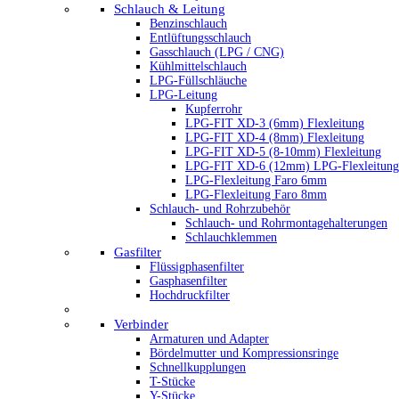
Schlauch & Leitung
Benzinschlauch
Entlüftungsschlauch
Gasschlauch (LPG / CNG)
Kühlmittelschlauch
LPG-Füllschläuche
LPG-Leitung
Kupferrohr
LPG-FIT XD-3 (6mm) Flexleitung
LPG-FIT XD-4 (8mm) Flexleitung
LPG-FIT XD-5 (8-10mm) Flexleitung
LPG-FIT XD-6 (12mm) LPG-Flexleitung
LPG-Flexleitung Faro 6mm
LPG-Flexleitung Faro 8mm
Schlauch- und Rohrzubehör
Schlauch- und Rohrmontagehalterungen
Schlauchklemmen
Gasfilter
Flüssigphasenfilter
Gasphasenfilter
Hochdruckfilter
Verbinder
Armaturen und Adapter
Bördelmutter und Kompressionsringe
Schnellkupplungen
T-Stücke
Y-Stücke