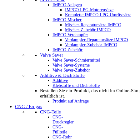
IMPCO Anlagen
IMPCO LPG-Motorensätze
Komplette IMPCO LPG-Umrüstsätze
IMPCO Mischer
Mischer-Reparatursätze IMPCO
Mischer-Zubehör IMPCO
IMPCO Verdampfer
Verdampfer-Reparatursätze IMPCO
Verdampfer-Zubehör IMPCO
IMPCO Zubehör
Valve Saver
Valve Saver-Schmiermittel
Valve Saver-Systeme
Valve Saver-Zubehör
Additive & Dichtstoffe
Additive
Klebstoffe und Dichtstoffe
Bestellen Sie ein Produkt, das nicht im Online-Sho
erhältlich ist.
Produkt auf Anfrage
CNG / Erdgas
CNG-Teile
CNG-
Druckregler
CNG-
Füllteile
CNG-Rohr