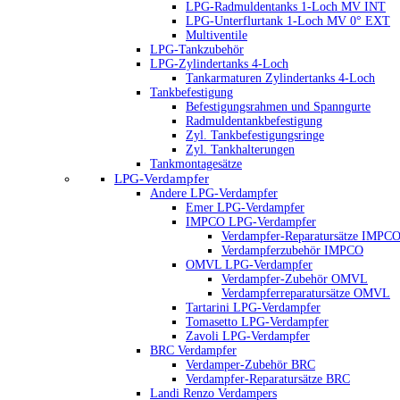
LPG-Radmuldentanks 1-Loch MV INT
LPG-Unterflurtank 1-Loch MV 0° EXT
Multiventile
LPG-Tankzubehör
LPG-Zylindertanks 4-Loch
Tankarmaturen Zylindertanks 4-Loch
Tankbefestigung
Befestigungsrahmen und Spanngurte
Radmuldentankbefestigung
Zyl. Tankbefestigungsringe
Zyl. Tankhalterungen
Tankmontagesätze
LPG-Verdampfer
Andere LPG-Verdampfer
Emer LPG-Verdampfer
IMPCO LPG-Verdampfer
Verdampfer-Reparatursätze IMPC
Verdampferzubehör IMPCO
OMVL LPG-Verdampfer
Verdampfer-Zubehör OMVL
Verdampferreparatursätze OMVL
Tartarini LPG-Verdampfer
Tomasetto LPG-Verdampfer
Zavoli LPG-Verdampfer
BRC Verdampfer
Verdamper-Zubehör BRC
Verdampfer-Reparatursätze BRC
Landi Renzo Verdampers