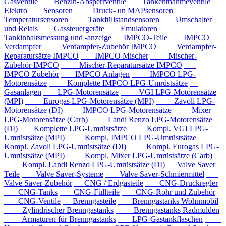
Gasventile
Benzin-Absperrventile
Tankentnahmeventile
Elektro
Sensoren
Druck- un MAPsensoren
Temperatursensoren
Tankfüllstandsensoren
Umschalter
und Relais
Gassteuergeräte
Emulatoren
Tankinhaltsmessung und -anzeige
IMPCO-Teile
IMPCO
Verdampfer
Verdampfer-Zubehör IMPCO
Verdampfer-
Reparatursätze IMPCO
IMPCO Mischer
Mischer-
Zubehör IMPCO
Mischer-Reparatursätze IMPCO
IMPCO Zubehör
IMPCO Anlagen
IMPCO LPG-
Motorensätze
Komplette IMPCO LPG-Umrüstsätze
Gasanlagen
LPG-Motorensätze
VGI LPG-Motorensätze
(MPI)
Eurogas LPG-Motorensätze (MPI)
Zavoli LPG-
Motorensätze (DI)
IMPCO LPG-Motorensätze
Mixer
LPG-Motorensätze (Carb)
Landi Renzo LPG-Motorensätze
(DI)
Komplette LPG-Umrüstsätze
Kompl. VGI LPG-
Umrüstsätze (MPI)
Kompl. IMPCO LPG-Umrüstsätze
Kompl. Zavoli LPG-Umrüstsätze (DI)
Kompl. Eurogas LPG-
Umrüstsätze (MPI)
Kompl. Mixer LPG-Umrüstsätze (Carb)
Kompl. Landi Renzo LPG-Umrüstsätze (DI)
Valve Saver
Teile
Valve Saver-Systeme
Valve Saver-Schmiermittel
Valve Saver-Zubehör
CNG / Erdgasteile
CNG-Druckregler
CNG-Tanks
CNG-Füllteile
CNG-Rohr und Zubehör
CNG-Ventile
Brenngasteile
Brenngastanks Wohnmobil
Zylindrischer Brenngastanks
Brenngastanks Radmulden
Armaturen für Brenngastanks
LPG-Gastankflaschen