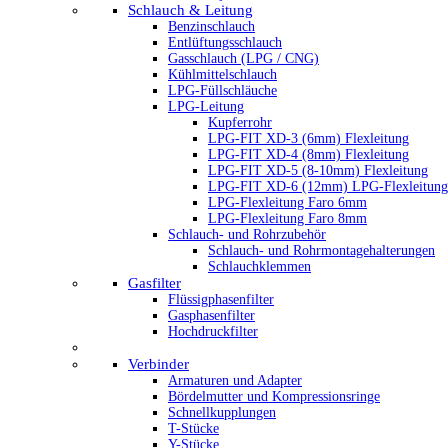
Schlauch & Leitung
Benzinschlauch
Entlüftungsschlauch
Gasschlauch (LPG / CNG)
Kühlmittelschlauch
LPG-Füllschläuche
LPG-Leitung
Kupferrohr
LPG-FIT XD-3 (6mm) Flexleitung
LPG-FIT XD-4 (8mm) Flexleitung
LPG-FIT XD-5 (8-10mm) Flexleitung
LPG-FIT XD-6 (12mm) LPG-Flexleitung
LPG-Flexleitung Faro 6mm
LPG-Flexleitung Faro 8mm
Schlauch- und Rohrzubehör
Schlauch- und Rohrmontagehalterungen
Schlauchklemmen
Gasfilter
Flüssigphasenfilter
Gasphasenfilter
Hochdruckfilter
Verbinder
Armaturen und Adapter
Bördelmutter und Kompressionsringe
Schnellkupplungen
T-Stücke
Y-Stücke