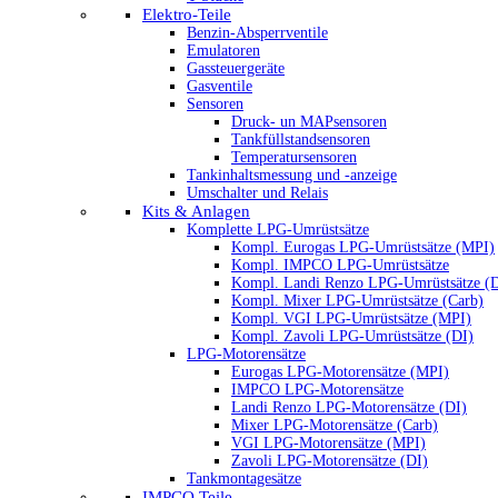
Elektro-Teile
Benzin-Absperrventile
Emulatoren
Gassteuergeräte
Gasventile
Sensoren
Druck- un MAPsensoren
Tankfüllstandsensoren
Temperatursensoren
Tankinhaltsmessung und -anzeige
Umschalter und Relais
Kits & Anlagen
Komplette LPG-Umrüstsätze
Kompl. Eurogas LPG-Umrüstsätze (MPI)
Kompl. IMPCO LPG-Umrüstsätze
Kompl. Landi Renzo LPG-Umrüstsätze (
Kompl. Mixer LPG-Umrüstsätze (Carb)
Kompl. VGI LPG-Umrüstsätze (MPI)
Kompl. Zavoli LPG-Umrüstsätze (DI)
LPG-Motorensätze
Eurogas LPG-Motorensätze (MPI)
IMPCO LPG-Motorensätze
Landi Renzo LPG-Motorensätze (DI)
Mixer LPG-Motorensätze (Carb)
VGI LPG-Motorensätze (MPI)
Zavoli LPG-Motorensätze (DI)
Tankmontagesätze
IMPCO Teile