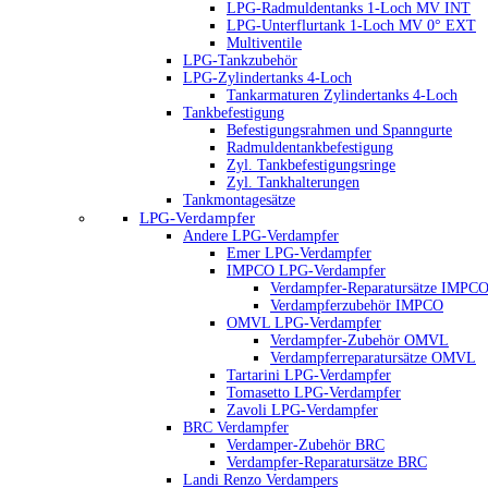
LPG-Radmuldentanks 1-Loch MV INT
LPG-Unterflurtank 1-Loch MV 0° EXT
Multiventile
LPG-Tankzubehör
LPG-Zylindertanks 4-Loch
Tankarmaturen Zylindertanks 4-Loch
Tankbefestigung
Befestigungsrahmen und Spanngurte
Radmuldentankbefestigung
Zyl. Tankbefestigungsringe
Zyl. Tankhalterungen
Tankmontagesätze
LPG-Verdampfer
Andere LPG-Verdampfer
Emer LPG-Verdampfer
IMPCO LPG-Verdampfer
Verdampfer-Reparatursätze IMPC
Verdampferzubehör IMPCO
OMVL LPG-Verdampfer
Verdampfer-Zubehör OMVL
Verdampferreparatursätze OMVL
Tartarini LPG-Verdampfer
Tomasetto LPG-Verdampfer
Zavoli LPG-Verdampfer
BRC Verdampfer
Verdamper-Zubehör BRC
Verdampfer-Reparatursätze BRC
Landi Renzo Verdampers