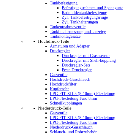
Tankbefestigung
Befestigungsrahmen und Spanngurte
Radmuldentankbefestigung
Zyl. Tankbefestigungsringe
Zyl. Tankhalterungen
Tankentnahmeventile
Tankinhaltsmessung und -anzeige
Tankmontagesätze
Hochdruck-Teile
Armaturen und Adapter
Druckregler
Druckregler mit Crashsensor
Druckregler mit Shell-kupplung
Druckregler-Sets
Feste Druckregler
Gasventile
Hochdruck-Gasschlauch
Hochdruckfilter
Kupferrohr
LPG-FIT XD-5 (8-10mm) Flexleitung
LPG-Flexleitung Faro 8mm
Schnellkupplungen
Niederdruck-Teile
Gasventile
LPG-FIT XD-5 (8-10mm) Flexleitung
LPG-Flexleitung Faro 8mm
Niederdruck-Gasschlauch
Schlauch- und Rohrzubehör