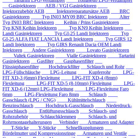
Tartarini LPG-Verdampfer
Tomasetto LPG-Verdampfer
Gasinjektoren
AEB / VGI Gasinjektoren
Injektorzubehör AEB
Injektorreparatursätze AEB
BRC
Gasinjektoren
Typ IN03 MY09 BRC Injektoren
Alter
Typ IN03 BRC Injektoren
Keihin / Prins Gasinjektoren
Typ KN8 Keihin Injektoren
Typ KN9 Keihin Injektoren
Landi Gasinjektoren
Typ GI-25 Landi Injektoren
Typ
GI-25 ALFA FIAT LANCIA Landi Injektoren
Typ GIRS 12
Landi Injektoren
Typ GIRS Renault Dacia OEM Landi
Injektoren
Andere Gasinjektoren
Lovato Gasinjektoren
Valtek Gasinjektoren
Vialle Gasinjektoren
Tartarini
Gasinjektoren
Gasfilter
Gasphasenfilter
Flüssigphasenfilter
Hochdruckfilter
Schlauch und Rohr
LPG-Füllschläuche
LPG-Leitung
Kupferrohr
LPG-
FIT XD-3 (6mm) Flexleitung
LPG-FIT XD-4 (8mm)
Flexleitung
LPG-FIT XD-5 (8-10mm) Flexleitung
LPG-
FIT XD-6 (12mm) LPG-Flexleitung
LPG-Flexleitung Faro
6mm
LPG-Flexleitung Faro 8mm
Schlauch
Gasschlauch (LPG / CNG)
Kühlmittelschlauch
Benzinschlauch
Hochdruck-Gasschlauch
Niederdruck-
Gasschlauch
Entlüftungsschlauch
Schlauch- und
Rohrzubehör
Schlauchklemmen
Schlauch- und
Rohrmontagehalterungen
Verbinder
Armaturen und Adapter
T-Stücke
Y-Stücke
Schnellkupplungen
Bördelmutter und Kompressionsringe
Armaturen und Ventile