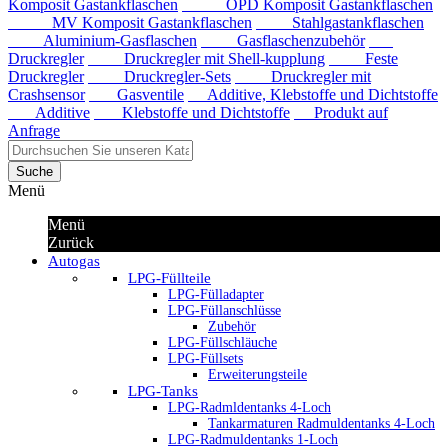
Komposit Gastankflaschen
OPD Komposit Gastankflaschen
MV Komposit Gastankflaschen
Stahlgastankflaschen
Aluminium-Gasflaschen
Gasflaschenzubehör
Druckregler
Druckregler mit Shell-kupplung
Feste
Druckregler
Druckregler-Sets
Druckregler mit
Crashsensor
Gasventile
Additive, Klebstoffe und Dichtstoffe
Additive
Klebstoffe und Dichtstoffe
Produkt auf
Anfrage
Suche
Menü
Menü
Zurück
Autogas
LPG-Füllteile
LPG-Fülladapter
LPG-Füllanschlüsse
Zubehör
LPG-Füllschläuche
LPG-Füllsets
Erweiterungsteile
LPG-Tanks
LPG-Radmldentanks 4-Loch
Tankarmaturen Radmuldentanks 4-Loch
LPG-Radmuldentanks 1-Loch