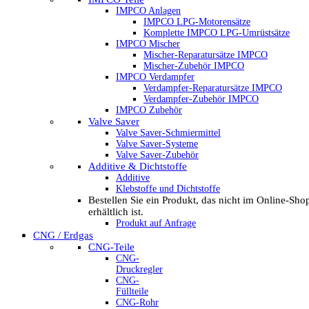
IMPCO Anlagen
IMPCO LPG-Motorensätze
Komplette IMPCO LPG-Umrüstsätze
IMPCO Mischer
Mischer-Reparatursätze IMPCO
Mischer-Zubehör IMPCO
IMPCO Verdampfer
Verdampfer-Reparatursätze IMPCO
Verdampfer-Zubehör IMPCO
IMPCO Zubehör
Valve Saver
Valve Saver-Schmiermittel
Valve Saver-Systeme
Valve Saver-Zubehör
Additive & Dichtstoffe
Additive
Klebstoffe und Dichtstoffe
Bestellen Sie ein Produkt, das nicht im Online-Sho
erhältlich ist.
Produkt auf Anfrage
CNG / Erdgas
CNG-Teile
CNG-
Druckregler
CNG-
Füllteile
CNG-Rohr