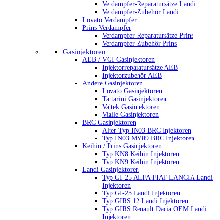
Verdampfer-Reparatursätze Landi
Verdampfer-Zubehör Landi
Lovato Verdampfer
Prins Verdampfer
Verdampfer-Reparatursätze Prins
Verdampfer-Zubehör Prins
Gasinjektoren
AEB / VGI Gasinjektoren
Injektorreparatursätze AEB
Injektorzubehör AEB
Andere Gasinjektoren
Lovato Gasinjektoren
Tartarini Gasinjektoren
Valtek Gasinjektoren
Vialle Gasinjektoren
BRC Gasinjektoren
Alter Typ IN03 BRC Injektoren
Typ IN03 MY09 BRC Injektoren
Keihin / Prins Gasinjektoren
Typ KN8 Keihin Injektoren
Typ KN9 Keihin Injektoren
Landi Gasinjektoren
Typ GI-25 ALFA FIAT LANCIA Landi
Injektoren
Typ GI-25 Landi Injektoren
Typ GIRS 12 Landi Injektoren
Typ GIRS Renault Dacia OEM Landi
Injektoren