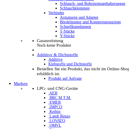
Schlauch- und Rohrmontagehalterungen
Schlauchklemmen
Verbinder
Armaturen und Adapter
Bördelmutter und Kompressionsringe
Schnellkupplungen
T-Stücke
Y-Stücke
Gasausrüstung
Noch keine Produkte
Additive & Dichtstoffe
Additive
Klebstoffe und Dichtstoffe
Bestellen Sie ein Produkt, das nicht im Online-Sho
erhältlich ist.
Produkt auf Anfrage
Marken
LPG- und CNG-Geräte
AEB
BRC M.T.M.
EMER
IMPCO
Keihin
Landi Renzo
LOVATO
OMVL