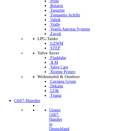
Prins
Rotarex
Tartarini
Tomasetto Achille
Valtek
Vialle
Vogels Autogas Systems
Zavoli
LPG-Tanks
GZWM
STEP
Valve Saver
Flashlube
JLM
Valve Care
Xtreme Protect
Wohnmobil & Outdoor
Cavagna Group
Dekalin
GOK
Truma
G607-Händler
Unsere
G607-
Händler
in
Deutschland