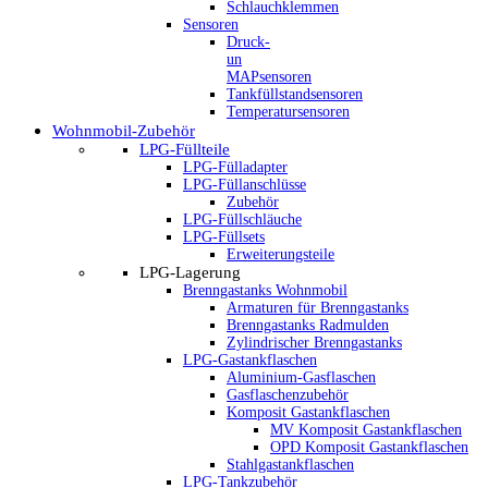
Schlauchklemmen
Sensoren
Druck-
un
MAPsensoren
Tankfüllstandsensoren
Temperatursensoren
Wohnmobil-Zubehör
LPG-Füllteile
LPG-Fülladapter
LPG-Füllanschlüsse
Zubehör
LPG-Füllschläuche
LPG-Füllsets
Erweiterungsteile
LPG-Lagerung
Brenngastanks Wohnmobil
Armaturen für Brenngastanks
Brenngastanks Radmulden
Zylindrischer Brenngastanks
LPG-Gastankflaschen
Aluminium-Gasflaschen
Gasflaschenzubehör
Komposit Gastankflaschen
MV Komposit Gastankflaschen
OPD Komposit Gastankflaschen
Stahlgastankflaschen
LPG-Tankzubehör