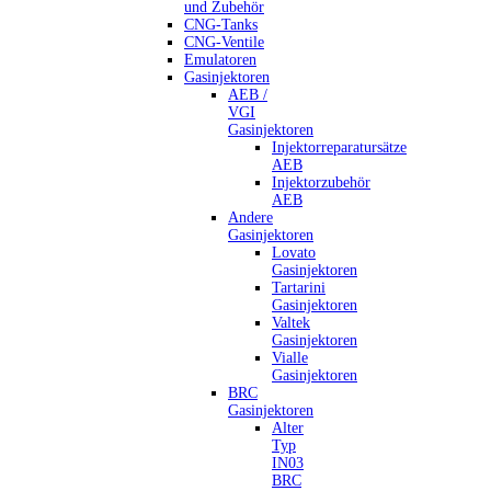
und Zubehör
CNG-Tanks
CNG-Ventile
Emulatoren
Gasinjektoren
AEB /
VGI
Gasinjektoren
Injektorreparatursätze
AEB
Injektorzubehör
AEB
Andere
Gasinjektoren
Lovato
Gasinjektoren
Tartarini
Gasinjektoren
Valtek
Gasinjektoren
Vialle
Gasinjektoren
BRC
Gasinjektoren
Alter
Typ
IN03
BRC