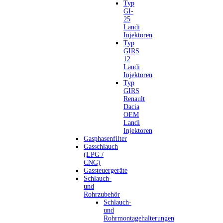
Typ
GI-
25
Landi
Injektoren
Typ
GIRS
12
Landi
Injektoren
Typ
GIRS
Renault
Dacia
OEM
Landi
Injektoren
Gasphasenfilter
Gasschlauch
(LPG /
CNG)
Gassteuergeräte
Schlauch-
und
Rohrzubehör
Schlauch-
und
Rohrmontagehalterungen