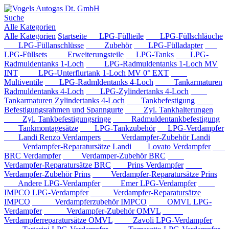
Suche
Alle Kategorien
Alle Kategorien
Startseite
LPG-Füllteile
LPG-Füllschläuche
LPG-Füllanschlüsse
Zubehör
LPG-Fülladapter
LPG-Füllsets
Erweiterungsteile
LPG-Tanks
LPG-
Radmuldentanks 1-Loch
LPG-Radmuldentanks 1-Loch MV
INT
LPG-Unterflurtank 1-Loch MV 0° EXT
Multiventile
LPG-Radmldentanks 4-Loch
Tankarmaturen
Radmuldentanks 4-Loch
LPG-Zylindertanks 4-Loch
Tankarmaturen Zylindertanks 4-Loch
Tankbefestigung
Befestigungsrahmen und Spanngurte
Zyl. Tankhalterungen
Zyl. Tankbefestigungsringe
Radmuldentankbefestigung
Tankmontagesätze
LPG-Tankzubehör
LPG-Verdampfer
Landi Renzo Verdampers
Verdampfer-Zubehör Landi
Verdampfer-Reparatursätze Landi
Lovato Verdampfer
BRC Verdampfer
Verdamper-Zubehör BRC
Verdampfer-Reparatursätze BRC
Prins Verdampfer
Verdampfer-Zubehör Prins
Verdampfer-Reparatursätze Prins
Andere LPG-Verdampfer
Emer LPG-Verdampfer
IMPCO LPG-Verdampfer
Verdampfer-Reparatursätze
IMPCO
Verdampferzubehör IMPCO
OMVL LPG-
Verdampfer
Verdampfer-Zubehör OMVL
Verdampferreparatursätze OMVL
Zavoli LPG-Verdampfer