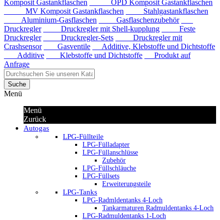
Komposit Gastankflaschen
OPD Komposit Gastankflaschen
MV Komposit Gastankflaschen
Stahlgastankflaschen
Aluminium-Gasflaschen
Gasflaschenzubehör
Druckregler
Druckregler mit Shell-kupplung
Feste
Druckregler
Druckregler-Sets
Druckregler mit
Crashsensor
Gasventile
Additive, Klebstoffe und Dichtstoffe
Additive
Klebstoffe und Dichtstoffe
Produkt auf
Anfrage
Suche
Menü
Menü
Zurück
Autogas
LPG-Füllteile
LPG-Fülladapter
LPG-Füllanschlüsse
Zubehör
LPG-Füllschläuche
LPG-Füllsets
Erweiterungsteile
LPG-Tanks
LPG-Radmldentanks 4-Loch
Tankarmaturen Radmuldentanks 4-Loch
LPG-Radmuldentanks 1-Loch