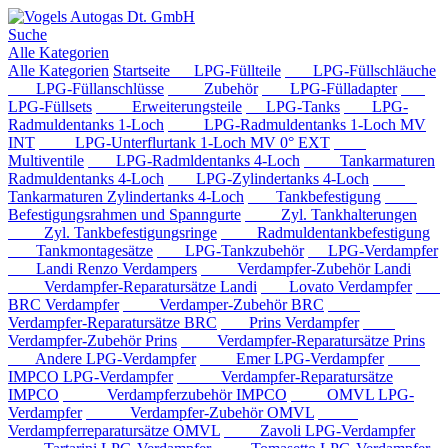
Suche
Alle Kategorien
Alle Kategorien
Startseite
LPG-Füllteile
LPG-Füllschläuche
LPG-Füllanschlüsse
Zubehör
LPG-Fülladapter
LPG-Füllsets
Erweiterungsteile
LPG-Tanks
LPG-
Radmuldentanks 1-Loch
LPG-Radmuldentanks 1-Loch MV
INT
LPG-Unterflurtank 1-Loch MV 0° EXT
Multiventile
LPG-Radmldentanks 4-Loch
Tankarmaturen
Radmuldentanks 4-Loch
LPG-Zylindertanks 4-Loch
Tankarmaturen Zylindertanks 4-Loch
Tankbefestigung
Befestigungsrahmen und Spanngurte
Zyl. Tankhalterungen
Zyl. Tankbefestigungsringe
Radmuldentankbefestigung
Tankmontagesätze
LPG-Tankzubehör
LPG-Verdampfer
Landi Renzo Verdampers
Verdampfer-Zubehör Landi
Verdampfer-Reparatursätze Landi
Lovato Verdampfer
BRC Verdampfer
Verdamper-Zubehör BRC
Verdampfer-Reparatursätze BRC
Prins Verdampfer
Verdampfer-Zubehör Prins
Verdampfer-Reparatursätze Prins
Andere LPG-Verdampfer
Emer LPG-Verdampfer
IMPCO LPG-Verdampfer
Verdampfer-Reparatursätze
IMPCO
Verdampferzubehör IMPCO
OMVL LPG-
Verdampfer
Verdampfer-Zubehör OMVL
Verdampferreparatursätze OMVL
Zavoli LPG-Verdampfer