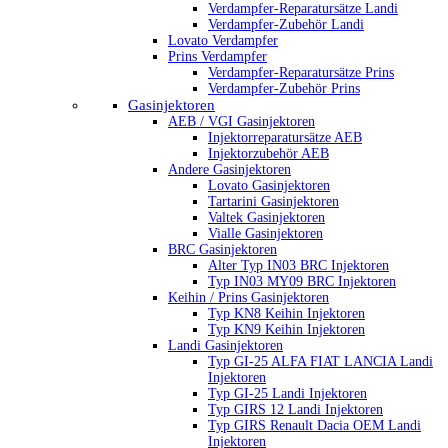
Verdampfer-Reparatursätze Landi
Verdampfer-Zubehör Landi
Lovato Verdampfer
Prins Verdampfer
Verdampfer-Reparatursätze Prins
Verdampfer-Zubehör Prins
Gasinjektoren
AEB / VGI Gasinjektoren
Injektorreparatursätze AEB
Injektorzubehör AEB
Andere Gasinjektoren
Lovato Gasinjektoren
Tartarini Gasinjektoren
Valtek Gasinjektoren
Vialle Gasinjektoren
BRC Gasinjektoren
Alter Typ IN03 BRC Injektoren
Typ IN03 MY09 BRC Injektoren
Keihin / Prins Gasinjektoren
Typ KN8 Keihin Injektoren
Typ KN9 Keihin Injektoren
Landi Gasinjektoren
Typ GI-25 ALFA FIAT LANCIA Landi
Injektoren
Typ GI-25 Landi Injektoren
Typ GIRS 12 Landi Injektoren
Typ GIRS Renault Dacia OEM Landi
Injektoren