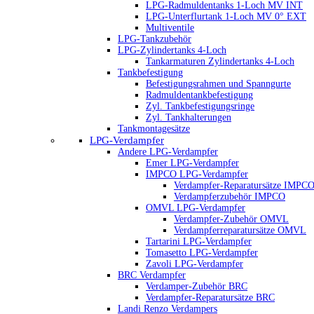
LPG-Radmuldentanks 1-Loch MV INT
LPG-Unterflurtank 1-Loch MV 0° EXT
Multiventile
LPG-Tankzubehör
LPG-Zylindertanks 4-Loch
Tankarmaturen Zylindertanks 4-Loch
Tankbefestigung
Befestigungsrahmen und Spanngurte
Radmuldentankbefestigung
Zyl. Tankbefestigungsringe
Zyl. Tankhalterungen
Tankmontagesätze
LPG-Verdampfer
Andere LPG-Verdampfer
Emer LPG-Verdampfer
IMPCO LPG-Verdampfer
Verdampfer-Reparatursätze IMPC
Verdampferzubehör IMPCO
OMVL LPG-Verdampfer
Verdampfer-Zubehör OMVL
Verdampferreparatursätze OMVL
Tartarini LPG-Verdampfer
Tomasetto LPG-Verdampfer
Zavoli LPG-Verdampfer
BRC Verdampfer
Verdamper-Zubehör BRC
Verdampfer-Reparatursätze BRC
Landi Renzo Verdampers