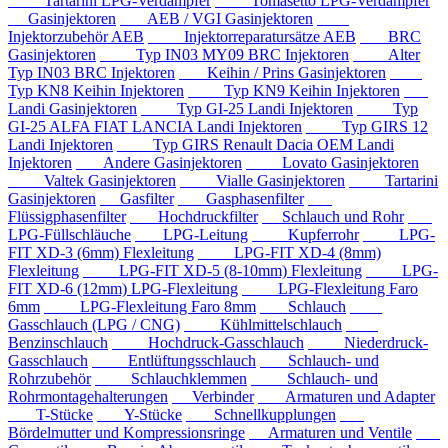
Tartarini LPG-Verdampfer
Tomasetto LPG-Verdampfer
Gasinjektoren
AEB / VGI Gasinjektoren
Injektorzubehör AEB
Injektorreparatursätze AEB
BRC
Gasinjektoren
Typ IN03 MY09 BRC Injektoren
Alter
Typ IN03 BRC Injektoren
Keihin / Prins Gasinjektoren
Typ KN8 Keihin Injektoren
Typ KN9 Keihin Injektoren
Landi Gasinjektoren
Typ GI-25 Landi Injektoren
Typ
GI-25 ALFA FIAT LANCIA Landi Injektoren
Typ GIRS 12
Landi Injektoren
Typ GIRS Renault Dacia OEM Landi
Injektoren
Andere Gasinjektoren
Lovato Gasinjektoren
Valtek Gasinjektoren
Vialle Gasinjektoren
Tartarini
Gasinjektoren
Gasfilter
Gasphasenfilter
Flüssigphasenfilter
Hochdruckfilter
Schlauch und Rohr
LPG-Füllschläuche
LPG-Leitung
Kupferrohr
LPG-
FIT XD-3 (6mm) Flexleitung
LPG-FIT XD-4 (8mm)
Flexleitung
LPG-FIT XD-5 (8-10mm) Flexleitung
LPG-
FIT XD-6 (12mm) LPG-Flexleitung
LPG-Flexleitung Faro
6mm
LPG-Flexleitung Faro 8mm
Schlauch
Gasschlauch (LPG / CNG)
Kühlmittelschlauch
Benzinschlauch
Hochdruck-Gasschlauch
Niederdruck-
Gasschlauch
Entlüftungsschlauch
Schlauch- und
Rohrzubehör
Schlauchklemmen
Schlauch- und
Rohrmontagehalterungen
Verbinder
Armaturen und Adapter
T-Stücke
Y-Stücke
Schnellkupplungen
Bördelmutter und Kompressionsringe
Armaturen und Ventile