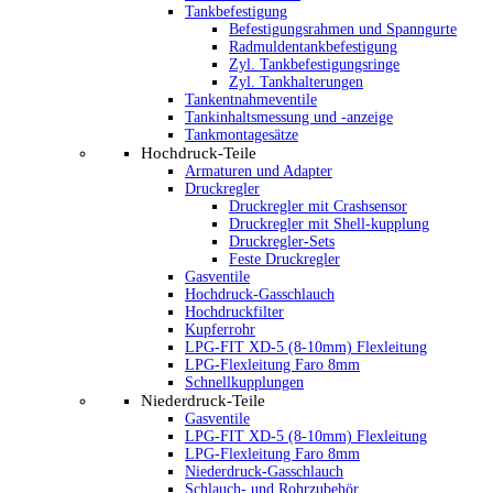
Tankbefestigung
Befestigungsrahmen und Spanngurte
Radmuldentankbefestigung
Zyl. Tankbefestigungsringe
Zyl. Tankhalterungen
Tankentnahmeventile
Tankinhaltsmessung und -anzeige
Tankmontagesätze
Hochdruck-Teile
Armaturen und Adapter
Druckregler
Druckregler mit Crashsensor
Druckregler mit Shell-kupplung
Druckregler-Sets
Feste Druckregler
Gasventile
Hochdruck-Gasschlauch
Hochdruckfilter
Kupferrohr
LPG-FIT XD-5 (8-10mm) Flexleitung
LPG-Flexleitung Faro 8mm
Schnellkupplungen
Niederdruck-Teile
Gasventile
LPG-FIT XD-5 (8-10mm) Flexleitung
LPG-Flexleitung Faro 8mm
Niederdruck-Gasschlauch
Schlauch- und Rohrzubehör