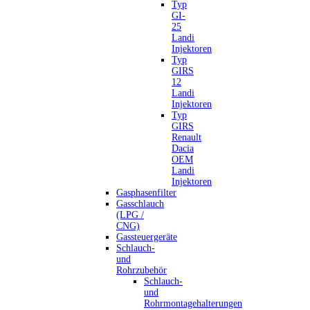
Typ
GI-
25
Landi
Injektoren
Typ
GIRS
12
Landi
Injektoren
Typ
GIRS
Renault
Dacia
OEM
Landi
Injektoren
Gasphasenfilter
Gasschlauch
(LPG /
CNG)
Gassteuergeräte
Schlauch-
und
Rohrzubehör
Schlauch-
und
Rohrmontagehalterungen