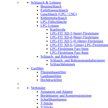
Schlauch & Leitung
Benzinschlauch
Entlüftungsschlauch
Gasschlauch (LPG / CNG)
Kühlmittelschlauch
LPG-Füllschläuche
LPG-Leitung
Kupferrohr
LPG-FIT XD-3 (6mm) Flexleitung
LPG-FIT XD-4 (8mm) Flexleitung
LPG-FIT XD-5 (8-10mm) Flexleitung
LPG-FIT XD-6 (12mm) LPG-Flexleitung
LPG-Flexleitung Faro 6mm
LPG-Flexleitung Faro 8mm
Schlauch- und Rohrzubehör
Schlauch- und Rohrmontagehalterungen
Schlauchklemmen
Gasfilter
Flüssigphasenfilter
Gasphasenfilter
Hochdruckfilter
Verbinder
Armaturen und Adapter
Bördelmutter und Kompressionsringe
Schnellkupplungen
T-Stücke
Y-Stücke