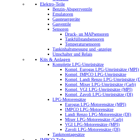
Elektro-Teile
Benzin-Absperrventile
Emulatoren
Gassteuergeräte
Gasventile
Sensoren
Druck- un MAPsensoren
Tankfüllstandsensoren
Temperatursensoren
Tankinhaltsmessung und -anzeige
Umschalter und Relais
Kits & Anlagen
Komplette LPG-Umrüstsätze
Kompl. Eurogas LPG-Umrüstsätze (MPI)
Kompl. IMPCO LPG-Umrüstsätze
Kompl. Landi Renzo LPG-Umrüstsätze (
Kompl. Mixer LPG-Umrüstsätze (Carb)
Kompl. VGI LPG-Umrüstsätze (MPI)
Kompl. Zavoli LPG-Umrüstsätze (DI)
LPG-Motorensätze
Eurogas LPG-Motorensätze (MPI)
IMPCO LPG-Motorensätze
Landi Renzo LPG-Motorensätze (DI)
Mixer LPG-Motorensätze (Carb)
VGI LPG-Motorensätze (MPI)
Zavoli LPG-Motorensätze (DI)
Tankmontagesätze
IMPCO Teile