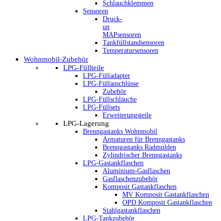
Schlauchklemmen
Sensoren
Druck-
un
MAPsensoren
Tankfüllstandsensoren
Temperatursensoren
Wohnmobil-Zubehör
LPG-Füllteile
LPG-Fülladapter
LPG-Füllanschlüsse
Zubehör
LPG-Füllschläuche
LPG-Füllsets
Erweiterungsteile
LPG-Lagerung
Brenngastanks Wohnmobil
Armaturen für Brenngastanks
Brenngastanks Radmulden
Zylindrischer Brenngastanks
LPG-Gastankflaschen
Aluminium-Gasflaschen
Gasflaschenzubehör
Komposit Gastankflaschen
MV Komposit Gastankflaschen
OPD Komposit Gastankflaschen
Stahlgastankflaschen
LPG-Tankzubehör