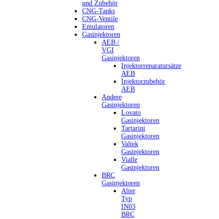
und Zubehör
CNG-Tanks
CNG-Ventile
Emulatoren
Gasinjektoren
AEB /
VGI
Gasinjektoren
Injektorreparatursätze
AEB
Injektorzubehör
AEB
Andere
Gasinjektoren
Lovato
Gasinjektoren
Tartarini
Gasinjektoren
Valtek
Gasinjektoren
Vialle
Gasinjektoren
BRC
Gasinjektoren
Alter
Typ
IN03
BRC