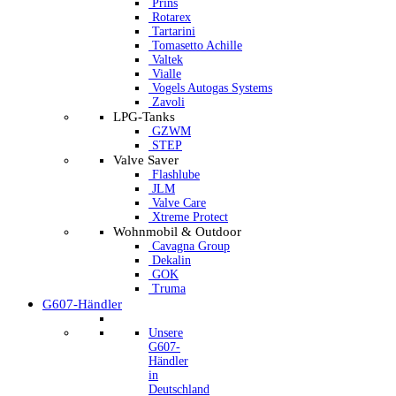
Prins
Rotarex
Tartarini
Tomasetto Achille
Valtek
Vialle
Vogels Autogas Systems
Zavoli
LPG-Tanks
GZWM
STEP
Valve Saver
Flashlube
JLM
Valve Care
Xtreme Protect
Wohnmobil & Outdoor
Cavagna Group
Dekalin
GOK
Truma
G607-Händler
Unsere
G607-
Händler
in
Deutschland