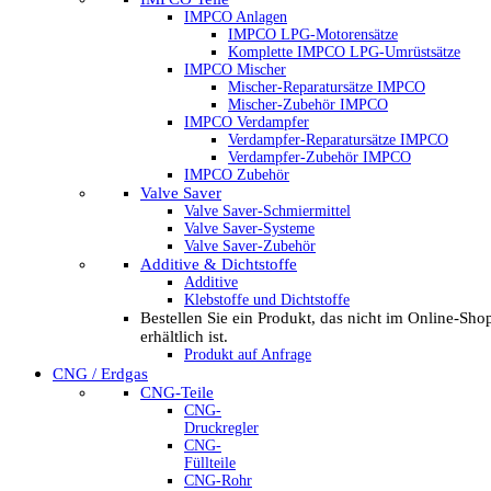
IMPCO Anlagen
IMPCO LPG-Motorensätze
Komplette IMPCO LPG-Umrüstsätze
IMPCO Mischer
Mischer-Reparatursätze IMPCO
Mischer-Zubehör IMPCO
IMPCO Verdampfer
Verdampfer-Reparatursätze IMPCO
Verdampfer-Zubehör IMPCO
IMPCO Zubehör
Valve Saver
Valve Saver-Schmiermittel
Valve Saver-Systeme
Valve Saver-Zubehör
Additive & Dichtstoffe
Additive
Klebstoffe und Dichtstoffe
Bestellen Sie ein Produkt, das nicht im Online-Sho
erhältlich ist.
Produkt auf Anfrage
CNG / Erdgas
CNG-Teile
CNG-
Druckregler
CNG-
Füllteile
CNG-Rohr