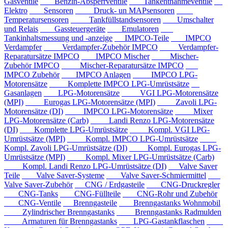
Gasventile
Benzin-Absperrventile
Tankentnahmeventile
Elektro
Sensoren
Druck- un MAPsensoren
Temperatursensoren
Tankfüllstandsensoren
Umschalter
und Relais
Gassteuergeräte
Emulatoren
Tankinhaltsmessung und -anzeige
IMPCO-Teile
IMPCO
Verdampfer
Verdampfer-Zubehör IMPCO
Verdampfer-
Reparatursätze IMPCO
IMPCO Mischer
Mischer-
Zubehör IMPCO
Mischer-Reparatursätze IMPCO
IMPCO Zubehör
IMPCO Anlagen
IMPCO LPG-
Motorensätze
Komplette IMPCO LPG-Umrüstsätze
Gasanlagen
LPG-Motorensätze
VGI LPG-Motorensätze
(MPI)
Eurogas LPG-Motorensätze (MPI)
Zavoli LPG-
Motorensätze (DI)
IMPCO LPG-Motorensätze
Mixer
LPG-Motorensätze (Carb)
Landi Renzo LPG-Motorensätze
(DI)
Komplette LPG-Umrüstsätze
Kompl. VGI LPG-
Umrüstsätze (MPI)
Kompl. IMPCO LPG-Umrüstsätze
Kompl. Zavoli LPG-Umrüstsätze (DI)
Kompl. Eurogas LPG-
Umrüstsätze (MPI)
Kompl. Mixer LPG-Umrüstsätze (Carb)
Kompl. Landi Renzo LPG-Umrüstsätze (DI)
Valve Saver
Teile
Valve Saver-Systeme
Valve Saver-Schmiermittel
Valve Saver-Zubehör
CNG / Erdgasteile
CNG-Druckregler
CNG-Tanks
CNG-Füllteile
CNG-Rohr und Zubehör
CNG-Ventile
Brenngasteile
Brenngastanks Wohnmobil
Zylindrischer Brenngastanks
Brenngastanks Radmulden
Armaturen für Brenngastanks
LPG-Gastankflaschen