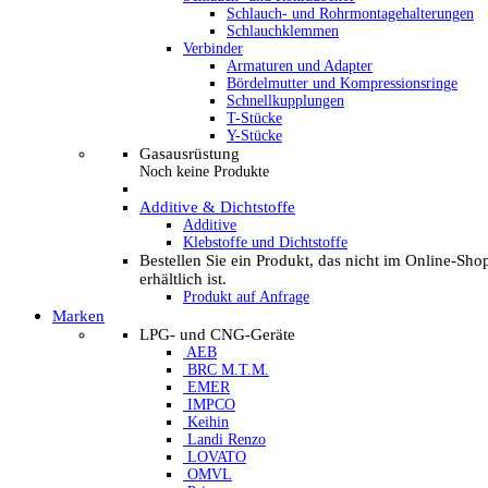
Schlauch- und Rohrmontagehalterungen
Schlauchklemmen
Verbinder
Armaturen und Adapter
Bördelmutter und Kompressionsringe
Schnellkupplungen
T-Stücke
Y-Stücke
Gasausrüstung
Noch keine Produkte
Additive & Dichtstoffe
Additive
Klebstoffe und Dichtstoffe
Bestellen Sie ein Produkt, das nicht im Online-Sho
erhältlich ist.
Produkt auf Anfrage
Marken
LPG- und CNG-Geräte
AEB
BRC M.T.M.
EMER
IMPCO
Keihin
Landi Renzo
LOVATO
OMVL