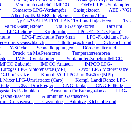
O
Verdampferzubehör IMPCO
OMVL LPG-Verdampfer
r
Tomasetto LPG-Verdampfer
Gasinjektoren
AEB / VGI
Alter Typ IN03 BRC Injektoren
Keihin / Prins
en
Typ GI-25 ALFA FIAT LANCIA Landi Injektoren
Typ
ltek Gasinjektoren
Vialle Gasinjektoren
Tartarini
LPG-Leitung
Kupferrohr
LPG-FIT XD-3 (6mm)
tung
LPG-Flexleitung Faro 6mm
LPG-Flexleitung Faro
rdruck-Gasschlauch
Entlüftungsschlauch
Schlauch- und
e
Y-Stücke
Schnellkupplungen
Bördelmutter und
n
Druck- un MAPsensoren
Temperatursensoren
ile
IMPCO Verdampfer
Verdampfer-Zubehör IMPCO
CO Zubehör
IMPCO Anlagen
IMPCO LPG-
ogas LPG-Motorensätze (MPI)
Zavoli LPG-Motorensätze
-Umrüstsätze
Kompl. VGI LPG-Umrüstsätze (MPI)
xer LPG-Umrüstsätze (Carb)
Kompl. Landi Renzo LPG-
eile
CNG-Druckregler
CNG-Tanks
CNG-Füllteile
tanks Radmulden
Armaturen für Brenngastanks
LPG-
stankflaschen
Aluminium-Gasflaschen
it Crashsensor
Gasventile
Additive, Klebstoffe und