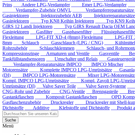
Prins
Andere LPG-Verdampfer
Emer LPG-Verdampfer
IM
Verdampfer-Zubehör OMVL
Verdampferreparatursätz
Gasinjektoren
Injektorzubehör AEB
Injektorreparatursätz
Gasinjektoren
Typ KN8 Keihin Injektoren
Typ KN9 Keihin 
GIRS 12 Landi Injektoren
Typ GIRS Renault Dacia OEM Landi 
Gasinjektoren
Gasfilter
Gasphasenfilter
Flüssigphasenfilte
Flexleitung
LPG-FIT XD-4 (8mm) Flexleitung
LPG-FIT XD-5
8mm
Schlauch
Gasschlauch (LPG / CNG)
Kühlmittels
Rohrzubehör
Schlauchklemmen
Schlauch- und Rohrmontag
Kompressionsringe
Armaturen und Ventile
Gasventile
Benzi
Tankfüllstandsensoren
Umschalter und Relais
Gassteuergerät
Verdampfer-Reparatursätze IMPCO
IMPCO Mischer
Mis
Motorensätze
Komplette IMPCO LPG-Umrüstsätze
Gasanla
(DI)
IMPCO LPG-Motorensätze
Mixer LPG-Motorensätze
Kompl. IMPCO LPG-Umrüstsätze
Kompl. Zavoli LPG-Umrüstsä
Umrüstsätze (DI)
Valve Saver Teile
Valve Saver-Systeme
Val
CNG-Rohr und Zubehör
CNG-Ventile
Brenngasteile
Brenng
Gastankflaschen
Komposit Gastankflaschen
OPD Komposit 
Gasflaschenzubehör
Druckregler
Druckregler mit Shell-kup
Dichtstoffe
Additive
Klebstoffe und Dichtstoffe
Produkt au
Suche
Menü