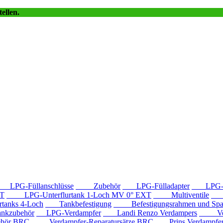
ellen.
LPG-Füllanschlüsse
Zubehör
LPG-Fülladapter
LPG-Fü
T
LPG-Unterflurtank 1-Loch MV 0° EXT
Multiventile
LP
anks 4-Loch
Tankbefestigung
Befestigungsrahmen und Spa
kzubehör
LPG-Verdampfer
Landi Renzo Verdampers
Verda
hör BRC
Verdampfer-Reparatursätze BRC
Prins Verdampfe