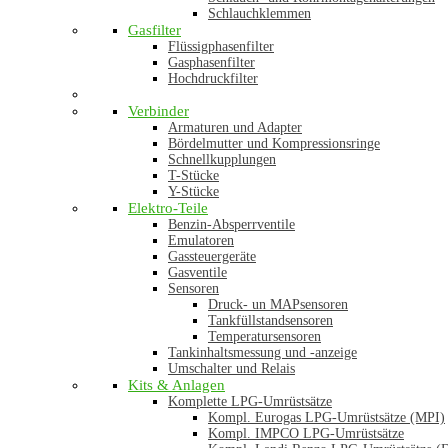
Schlauchklemmen
Gasfilter
Flüssigphasenfilter
Gasphasenfilter
Hochdruckfilter
Verbinder
Armaturen und Adapter
Bördelmutter und Kompressionsringe
Schnellkupplungen
T-Stücke
Y-Stücke
Elektro-Teile
Benzin-Absperrventile
Emulatoren
Gassteuergeräte
Gasventile
Sensoren
Druck- un MAPsensoren
Tankfüllstandsensoren
Temperatursensoren
Tankinhaltsmessung und -anzeige
Umschalter und Relais
Kits & Anlagen
Komplette LPG-Umrüstsätze
Kompl. Eurogas LPG-Umrüstsätze (MPI)
Kompl. IMPCO LPG-Umrüstsätze