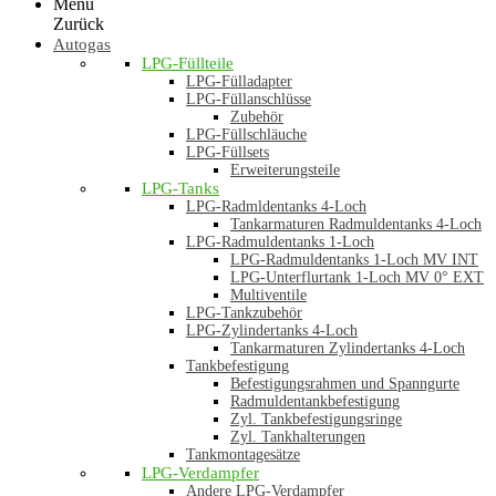
Menü
Zurück
Autogas
LPG-Füllteile
LPG-Fülladapter
LPG-Füllanschlüsse
Zubehör
LPG-Füllschläuche
LPG-Füllsets
Erweiterungsteile
LPG-Tanks
LPG-Radmldentanks 4-Loch
Tankarmaturen Radmuldentanks 4-Loch
LPG-Radmuldentanks 1-Loch
LPG-Radmuldentanks 1-Loch MV INT
LPG-Unterflurtank 1-Loch MV 0° EXT
Multiventile
LPG-Tankzubehör
LPG-Zylindertanks 4-Loch
Tankarmaturen Zylindertanks 4-Loch
Tankbefestigung
Befestigungsrahmen und Spanngurte
Radmuldentankbefestigung
Zyl. Tankbefestigungsringe
Zyl. Tankhalterungen
Tankmontagesätze
LPG-Verdampfer
Andere LPG-Verdampfer