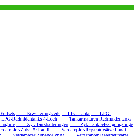
llsets
Erweiterungsteile
LPG-Tanks
LPG-
G-Radmldentanks 4-Loch
Tankarmaturen Radmuldentanks
nngurte
Zyl. Tankhalterungen
Zyl. Tankbefestigungsringe
mpfer-Zubehör Landi
Verdampfer-Reparatursätze Landi
r
Verdampfer-Zubehör Prins
Verdampfer-Reparatursätze