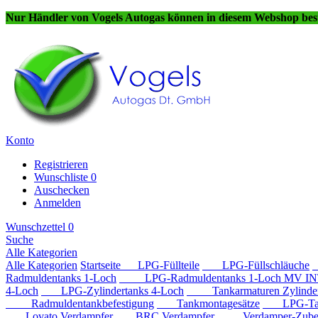
Nur Händler von Vogels Autogas können in diesem Webshop best
Konto
Registrieren
Wunschliste
0
Auschecken
Anmelden
Wunschzettel
0
Suche
Alle Kategorien
Alle Kategorien
Startseite
LPG-Füllteile
LPG-Füllschläuche
Radmuldentanks 1-Loch
LPG-Radmuldentanks 1-Loch MV IN
4-Loch
LPG-Zylindertanks 4-Loch
Tankarmaturen Zylindert
Radmuldentankbefestigung
Tankmontagesätze
LPG-Tan
Lovato Verdampfer
BRC Verdampfer
Verdamper-Zube