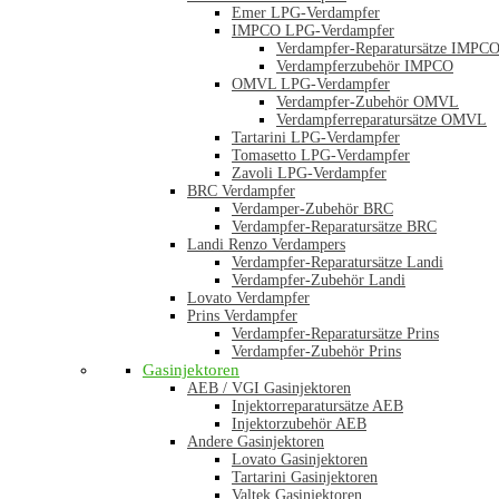
Emer LPG-Verdampfer
IMPCO LPG-Verdampfer
Verdampfer-Reparatursätze IMPC
Verdampferzubehör IMPCO
OMVL LPG-Verdampfer
Verdampfer-Zubehör OMVL
Verdampferreparatursätze OMVL
Tartarini LPG-Verdampfer
Tomasetto LPG-Verdampfer
Zavoli LPG-Verdampfer
BRC Verdampfer
Verdamper-Zubehör BRC
Verdampfer-Reparatursätze BRC
Landi Renzo Verdampers
Verdampfer-Reparatursätze Landi
Verdampfer-Zubehör Landi
Lovato Verdampfer
Prins Verdampfer
Verdampfer-Reparatursätze Prins
Verdampfer-Zubehör Prins
Gasinjektoren
AEB / VGI Gasinjektoren
Injektorreparatursätze AEB
Injektorzubehör AEB
Andere Gasinjektoren
Lovato Gasinjektoren
Tartarini Gasinjektoren
Valtek Gasinjektoren