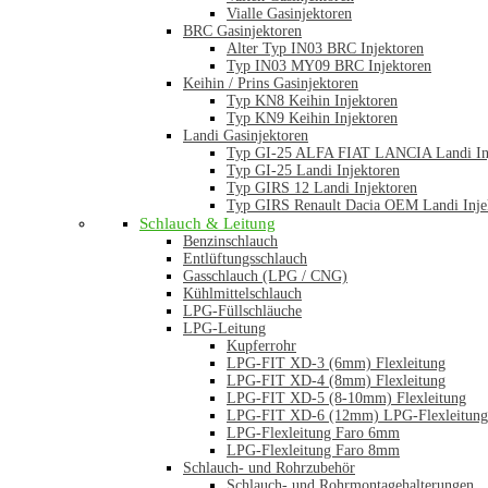
Vialle Gasinjektoren
BRC Gasinjektoren
Alter Typ IN03 BRC Injektoren
Typ IN03 MY09 BRC Injektoren
Keihin / Prins Gasinjektoren
Typ KN8 Keihin Injektoren
Typ KN9 Keihin Injektoren
Landi Gasinjektoren
Typ GI-25 ALFA FIAT LANCIA Landi In
Typ GI-25 Landi Injektoren
Typ GIRS 12 Landi Injektoren
Typ GIRS Renault Dacia OEM Landi Inje
Schlauch & Leitung
Benzinschlauch
Entlüftungsschlauch
Gasschlauch (LPG / CNG)
Kühlmittelschlauch
LPG-Füllschläuche
LPG-Leitung
Kupferrohr
LPG-FIT XD-3 (6mm) Flexleitung
LPG-FIT XD-4 (8mm) Flexleitung
LPG-FIT XD-5 (8-10mm) Flexleitung
LPG-FIT XD-6 (12mm) LPG-Flexleitung
LPG-Flexleitung Faro 6mm
LPG-Flexleitung Faro 8mm
Schlauch- und Rohrzubehör
Schlauch- und Rohrmontagehalterungen