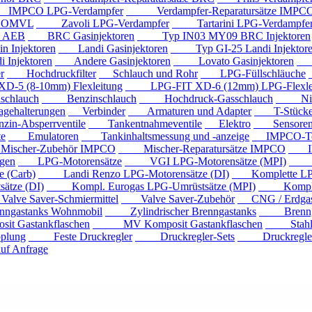
PCO LPG-Verdampfer
Verdampfer-Reparatursätze IMPC
e OMVL
Zavoli LPG-Verdampfer
Tartarini LPG-Verdampfe
e AEB
BRC Gasinjektoren
Typ IN03 MY09 BRC Injektoren
Injektoren
Landi Gasinjektoren
Typ GI-25 Landi Injektor
Injektoren
Andere Gasinjektoren
Lovato Gasinjektoren
Va
r
Hochdruckfilter
Schlauch und Rohr
LPG-Füllschläuche
 (8-10mm) Flexleitung
LPG-FIT XD-6 (12mm) LPG-Flexlei
chlauch
Benzinschlauch
Hochdruck-Gasschlauch
Niede
ehalterungen
Verbinder
Armaturen und Adapter
T-Stück
n-Absperrventile
Tankentnahmeventile
Elektro
Sensore
e
Emulatoren
Tankinhaltsmessung und -anzeige
IMPCO-Te
cher-Zubehör IMPCO
Mischer-Reparatursätze IMPCO
IMP
gen
LPG-Motorensätze
VGI LPG-Motorensätze (MPI)
Eur
 (Carb)
Landi Renzo LPG-Motorensätze (DI)
Komplette LPG
tze (DI)
Kompl. Eurogas LPG-Umrüstsätze (MPI)
Kompl. Mi
ve Saver-Schmiermittel
Valve Saver-Zubehör
CNG / Erdgast
astanks Wohnmobil
Zylindrischer Brenngastanks
Brenngas
Gastankflaschen
MV Komposit Gastankflaschen
Stahlga
plung
Feste Druckregler
Druckregler-Sets
Druckregler m
f Anfrage