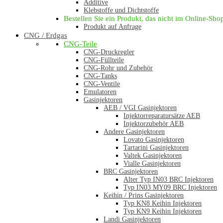
Additive
Klebstoffe und Dichtstoffe
Bestellen Sie ein Produkt, das nicht im Online-Shop 
Produkt auf Anfrage
CNG / Erdgas
CNG-Teile
CNG-Druckregler
CNG-Füllteile
CNG-Rohr und Zubehör
CNG-Tanks
CNG-Ventile
Emulatoren
Gasinjektoren
AEB / VGI Gasinjektoren
Injektorreparatursätze AEB
Injektorzubehör AEB
Andere Gasinjektoren
Lovato Gasinjektoren
Tartarini Gasinjektoren
Valtek Gasinjektoren
Vialle Gasinjektoren
BRC Gasinjektoren
Alter Typ IN03 BRC Injektoren
Typ IN03 MY09 BRC Injektoren
Keihin / Prins Gasinjektoren
Typ KN8 Keihin Injektoren
Typ KN9 Keihin Injektoren
Landi Gasinjektoren