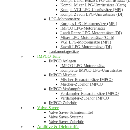
Kompl. Landi Renzo LPG-Umrüstsätze (
Kompl. Mixer LPG-Umrüstsätze (Carb)
Kompl. VGI LPG-Umrüstsätze (MPI)
Kompl. Zavoli LPG-Umrüstsätze (DI)
LPG-Motorensätze
Eurogas LPG-Motorensätze (MPI)
IMPCO LPG-Motorensätze
Landi Renzo LPG-Motorensätze (DI)
Mixer LPG-Motorensätze (Carb)
VGI LPG-Motorensätze (MPI)
Zavoli LPG-Motorensätze (DI)
Tankmontagesätze
IMPCO Teile
IMPCO Anlagen
IMPCO LPG-Motorensätze
Komplette IMPCO LPG-Umrüstsätze
IMPCO Mischer
Mischer-Reparatursätze IMPCO
Mischer-Zubehör IMPCO
IMPCO Verdampfer
Verdampfer-Reparatursätze IMPCO
Verdampfer-Zubehör IMPCO
IMPCO Zubehör
Valve Saver
Valve Saver-Schmiermittel
Valve Saver-Systeme
Valve Saver-Zubehör
Additive & Dichtstoffe