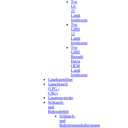
Typ
GI-
25
Landi
Injektoren
Typ
GIRS
12
Landi
Injektoren
Typ
GIRS
Renault
Dacia
OEM
Landi
Injektoren
Gasphasenfilter
Gasschlauch
(LPG /
CNG)
Gassteuergeräte
Schlauch-
und
Rohrzubehör
Schlauch-
und
Rohrmontagehalterungen