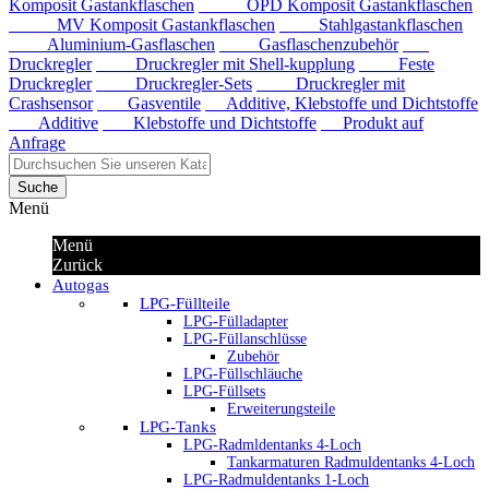
Komposit Gastankflaschen
OPD Komposit Gastankflaschen
MV Komposit Gastankflaschen
Stahlgastankflaschen
Aluminium-Gasflaschen
Gasflaschenzubehör
Druckregler
Druckregler mit Shell-kupplung
Feste
Druckregler
Druckregler-Sets
Druckregler mit
Crashsensor
Gasventile
Additive, Klebstoffe und Dichtstoffe
Additive
Klebstoffe und Dichtstoffe
Produkt auf
Anfrage
Suche
Menü
Menü
Zurück
Autogas
LPG-Füllteile
LPG-Fülladapter
LPG-Füllanschlüsse
Zubehör
LPG-Füllschläuche
LPG-Füllsets
Erweiterungsteile
LPG-Tanks
LPG-Radmldentanks 4-Loch
Tankarmaturen Radmuldentanks 4-Loch
LPG-Radmuldentanks 1-Loch