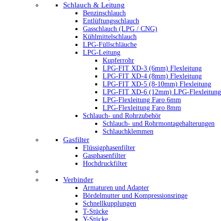
Schlauch & Leitung
Benzinschlauch
Entlüftungsschlauch
Gasschlauch (LPG / CNG)
Kühlmittelschlauch
LPG-Füllschläuche
LPG-Leitung
Kupferrohr
LPG-FIT XD-3 (6mm) Flexleitung
LPG-FIT XD-4 (8mm) Flexleitung
LPG-FIT XD-5 (8-10mm) Flexleitung
LPG-FIT XD-6 (12mm) LPG-Flexleitung
LPG-Flexleitung Faro 6mm
LPG-Flexleitung Faro 8mm
Schlauch- und Rohrzubehör
Schlauch- und Rohrmontagehalterungen
Schlauchklemmen
Gasfilter
Flüssigphasenfilter
Gasphasenfilter
Hochdruckfilter
Verbinder
Armaturen und Adapter
Bördelmutter und Kompressionsringe
Schnellkupplungen
T-Stücke
Y-Stücke