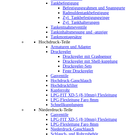
Tankbefestigung
Befestigungsrahmen und Spanngurte
Radmuldentankbefestigung
Zyl. Tankbefestigungsringe
Zyl. Tankhalterungen
Tankentnahmeventile
Tankinhaltsmessung und -anzeige
Tankmontagesätze
Hochdruck-Teile
Armaturen und Adapter
Druckregler
Druckregler mit Crashsensor
Druckregler mit Shell-kupplung
Druckregler-Sets
Feste Druckregler
Gasventile
Hochdruck-Gasschlauch
Hochdruckfilter
Kupferrohr
LPG-FIT XD-5 (8-10mm) Flexleitung
LPG-Flexleitung Faro 8mm
Schnellkupplungen
Niederdruck-Teile
Gasventile
LPG-FIT XD-5 (8-10mm) Flexleitung
LPG-Flexleitung Faro 8mm
Niederdruck-Gasschlauch
Schlauch- und Rohrzubehör