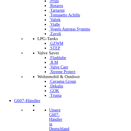
Prins
Rotarex
Tartarini
Tomasetto Achille
Valtek
Vialle
Vogels Autogas Systems
Zavoli
LPG-Tanks
GZWM
STEP
Valve Saver
Flashlube
JLM
Valve Care
Xtreme Protect
Wohnmobil & Outdoor
Cavagna Group
Dekalin
GOK
Truma
G607-Händler
Unsere
G607-
Händler
in
Deutschland