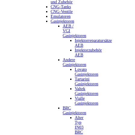
und Zubehör
CNG-Tanks
CNG-Ventile
Emulatoren
Gasinjektoren
AEB /
VGI
Gasinjektoren
Injektorreparatursätze
AEB
Injektorzubehör
AEB
Andere
Gasinjektoren
Lovato
Gasinjektoren
Tartarini
Gasinjektoren
Valtek
Gasinjektoren
Vialle
Gasinjektoren
BRC
Gasinjektoren
Alter
Typ
IN03
BRC