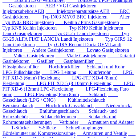
Tartarini LPG-Verdampfer
Tomasetto LPG-Verdampfer
Gasinjektoren
AEB / VGI Gasinjektoren
Injektorzubehör AEB
Injektorreparatursätze AEB
BRC
Gasinjektoren
Typ IN03 MY09 BRC Injektoren
Alter
Typ IN03 BRC Injektoren
Keihin / Prins Gasinjektoren
Typ KN8 Keihin Injektoren
Typ KN9 Keihin Injektoren
Landi Gasinjektoren
Typ GI-25 Landi Injektoren
Typ
GI-25 ALFA FIAT LANCIA Landi Injektoren
Typ GIRS 12
Landi Injektoren
Typ GIRS Renault Dacia OEM Landi
Injektoren
Andere Gasinjektoren
Lovato Gasinjektoren
Valtek Gasinjektoren
Vialle Gasinjektoren
Tartarini
Gasinjektoren
Gasfilter
Gasphasenfilter
Flüssigphasenfilter
Hochdruckfilter
Schlauch und Rohr
LPG-Füllschläuche
LPG-Leitung
Kupferrohr
LPG-
FIT XD-3 (6mm) Flexleitung
LPG-FIT XD-4 (8mm)
Flexleitung
LPG-FIT XD-5 (8-10mm) Flexleitung
LPG-
FIT XD-6 (12mm) LPG-Flexleitung
LPG-Flexleitung Faro
6mm
LPG-Flexleitung Faro 8mm
Schlauch
Gasschlauch (LPG / CNG)
Kühlmittelschlauch
Benzinschlauch
Hochdruck-Gasschlauch
Niederdruck-
Gasschlauch
Entlüftungsschlauch
Schlauch- und
Rohrzubehör
Schlauchklemmen
Schlauch- und
Rohrmontagehalterungen
Verbinder
Armaturen und Adapter
T-Stücke
Y-Stücke
Schnellkupplungen
Bördelmutter und Kompressionsringe
Armaturen und Ventile