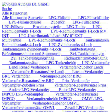
Suche
Alle Kategorien
Alle Kategorien
Startseite
LPG-Füllteile
LPG-Füllschläuche
LPG-Füllanschlüsse
Zubehör
LPG-Fülladapter
LPG-Füllsets
Erweiterungsteile
LPG-Tanks
LPG-
Radmuldentanks 1-Loch
LPG-Radmuldentanks 1-Loch MV
INT
LPG-Unterflurtank 1-Loch MV 0° EXT
Multiventile
LPG-Radmldentanks 4-Loch
Tankarmaturen
Radmuldentanks 4-Loch
LPG-Zylindertanks 4-Loch
Tankarmaturen Zylindertanks 4-Loch
Tankbefestigung
Befestigungsrahmen und Spanngurte
Zyl. Tankhalterungen
Zyl. Tankbefestigungsringe
Radmuldentankbefestigung
Tankmontagesätze
LPG-Tankzubehör
LPG-Verdampfer
Landi Renzo Verdampers
Verdampfer-Zubehör Landi
Verdampfer-Reparatursätze Landi
Lovato Verdampfer
BRC Verdampfer
Verdamper-Zubehör BRC
Verdampfer-Reparatursätze BRC
Prins Verdampfer
Verdampfer-Zubehör Prins
Verdampfer-Reparatursätze Prins
Andere LPG-Verdampfer
Emer LPG-Verdampfer
IMPCO LPG-Verdampfer
Verdampfer-Reparatursätze
IMPCO
Verdampferzubehör IMPCO
OMVL LPG-
Verdampfer
Verdampfer-Zubehör OMVL
Verdampferreparatursätze OMVL
Zavoli LPG-Verdampfer