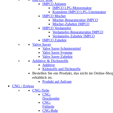
IMPCO Anlagen
IMPCO LPG-Motorensätze
Komplette IMPCO LPG-Umrüstsätze
IMPCO Mischer
Mischer-Reparatursätze IMPCO
Mischer-Zubehör IMPCO
IMPCO Verdampfer
Verdampfer-Reparatursätze IMPCO
Verdampfer-Zubehör IMPCO
IMPCO Zubehör
Valve Saver
Valve Saver-Schmiermittel
Valve Saver-Systeme
Valve Saver-Zubehör
Additive & Dichtstoffe
Additive
Klebstoffe und Dichtstoffe
Bestellen Sie ein Produkt, das nicht im Online-Sho
erhältlich ist.
Produkt auf Anfrage
CNG / Erdgas
CNG-Teile
CNG-
Druckregler
CNG-
Füllteile
CNG-Rohr