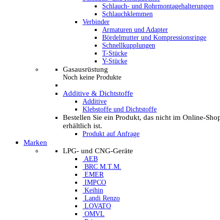
Schlauch- und Rohrmontagehalterungen
Schlauchklemmen
Verbinder
Armaturen und Adapter
Bördelmutter und Kompressionsringe
Schnellkupplungen
T-Stücke
Y-Stücke
Gasausrüstung
Noch keine Produkte
Additive & Dichtstoffe
Additive
Klebstoffe und Dichtstoffe
Bestellen Sie ein Produkt, das nicht im Online-Sho
erhältlich ist.
Produkt auf Anfrage
Marken
LPG- und CNG-Geräte
AEB
BRC M.T.M.
EMER
IMPCO
Keihin
Landi Renzo
LOVATO
OMVL