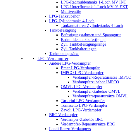
LPG-Radmuldentanks 1-Loch MV INT
LPG-Unterflurtank 1-Loch MV 0° EXT
Multiventile
LPG-Tankzubehör
LPG-Zylindertanks 4-Loch
Tankarmaturen Zylindertanks 4-Loch
Tankbefestigung
Befestigungsrahmen und Spanngurte
Radmuldentankbefestigung
Zyl. Tankbefestigungsringe
Zyl. Tankhalterungen
Tankmontagesätze
LPG-Verdampfer
Andere LPG-Verdampfer
Emer LPG-Verdampfer
IMPCO LPG-Verdampfer
Verdampfer-Reparatursätze IMPC
Verdampferzubehör IMPCO
OMVL LPG-Verdampfer
Verdampfer-Zubehör OMVL
Verdampferreparatursätze OMVL
Tartarini LPG-Verdampfer
Tomasetto LPG-Verdampfer
Zavoli LPG-Verdampfer
BRC Verdampfer
Verdamper-Zubehör BRC
Verdampfer-Reparatursätze BRC
Landi Renzo Verdampers