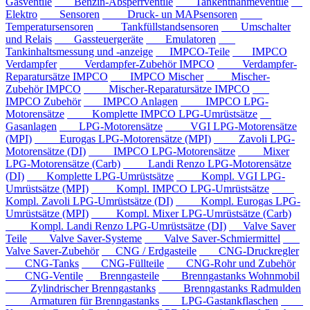
Gasventile
Benzin-Absperrventile
Tankentnahmeventile
Elektro
Sensoren
Druck- un MAPsensoren
Temperatursensoren
Tankfüllstandsensoren
Umschalter
und Relais
Gassteuergeräte
Emulatoren
Tankinhaltsmessung und -anzeige
IMPCO-Teile
IMPCO
Verdampfer
Verdampfer-Zubehör IMPCO
Verdampfer-
Reparatursätze IMPCO
IMPCO Mischer
Mischer-
Zubehör IMPCO
Mischer-Reparatursätze IMPCO
IMPCO Zubehör
IMPCO Anlagen
IMPCO LPG-
Motorensätze
Komplette IMPCO LPG-Umrüstsätze
Gasanlagen
LPG-Motorensätze
VGI LPG-Motorensätze
(MPI)
Eurogas LPG-Motorensätze (MPI)
Zavoli LPG-
Motorensätze (DI)
IMPCO LPG-Motorensätze
Mixer
LPG-Motorensätze (Carb)
Landi Renzo LPG-Motorensätze
(DI)
Komplette LPG-Umrüstsätze
Kompl. VGI LPG-
Umrüstsätze (MPI)
Kompl. IMPCO LPG-Umrüstsätze
Kompl. Zavoli LPG-Umrüstsätze (DI)
Kompl. Eurogas LPG-
Umrüstsätze (MPI)
Kompl. Mixer LPG-Umrüstsätze (Carb)
Kompl. Landi Renzo LPG-Umrüstsätze (DI)
Valve Saver
Teile
Valve Saver-Systeme
Valve Saver-Schmiermittel
Valve Saver-Zubehör
CNG / Erdgasteile
CNG-Druckregler
CNG-Tanks
CNG-Füllteile
CNG-Rohr und Zubehör
CNG-Ventile
Brenngasteile
Brenngastanks Wohnmobil
Zylindrischer Brenngastanks
Brenngastanks Radmulden
Armaturen für Brenngastanks
LPG-Gastankflaschen