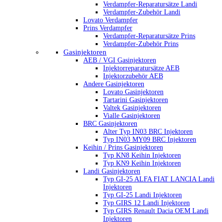
Verdampfer-Reparatursätze Landi
Verdampfer-Zubehör Landi
Lovato Verdampfer
Prins Verdampfer
Verdampfer-Reparatursätze Prins
Verdampfer-Zubehör Prins
Gasinjektoren
AEB / VGI Gasinjektoren
Injektorreparatursätze AEB
Injektorzubehör AEB
Andere Gasinjektoren
Lovato Gasinjektoren
Tartarini Gasinjektoren
Valtek Gasinjektoren
Vialle Gasinjektoren
BRC Gasinjektoren
Alter Typ IN03 BRC Injektoren
Typ IN03 MY09 BRC Injektoren
Keihin / Prins Gasinjektoren
Typ KN8 Keihin Injektoren
Typ KN9 Keihin Injektoren
Landi Gasinjektoren
Typ GI-25 ALFA FIAT LANCIA Landi
Injektoren
Typ GI-25 Landi Injektoren
Typ GIRS 12 Landi Injektoren
Typ GIRS Renault Dacia OEM Landi
Injektoren