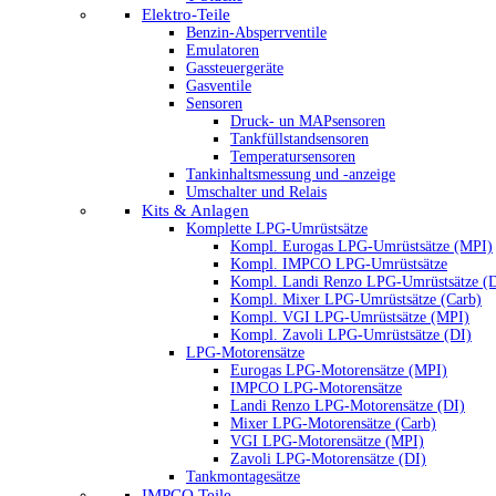
Elektro-Teile
Benzin-Absperrventile
Emulatoren
Gassteuergeräte
Gasventile
Sensoren
Druck- un MAPsensoren
Tankfüllstandsensoren
Temperatursensoren
Tankinhaltsmessung und -anzeige
Umschalter und Relais
Kits & Anlagen
Komplette LPG-Umrüstsätze
Kompl. Eurogas LPG-Umrüstsätze (MPI)
Kompl. IMPCO LPG-Umrüstsätze
Kompl. Landi Renzo LPG-Umrüstsätze (
Kompl. Mixer LPG-Umrüstsätze (Carb)
Kompl. VGI LPG-Umrüstsätze (MPI)
Kompl. Zavoli LPG-Umrüstsätze (DI)
LPG-Motorensätze
Eurogas LPG-Motorensätze (MPI)
IMPCO LPG-Motorensätze
Landi Renzo LPG-Motorensätze (DI)
Mixer LPG-Motorensätze (Carb)
VGI LPG-Motorensätze (MPI)
Zavoli LPG-Motorensätze (DI)
Tankmontagesätze
IMPCO Teile