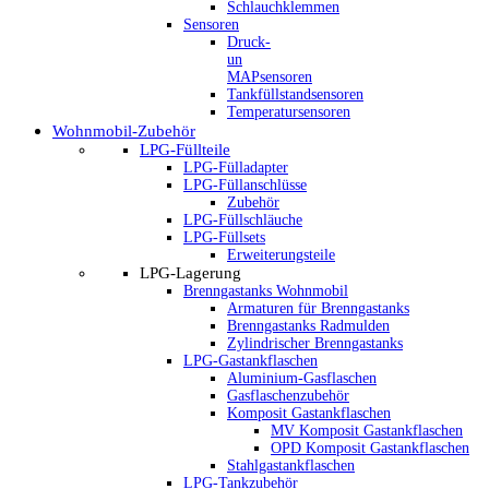
Schlauchklemmen
Sensoren
Druck-
un
MAPsensoren
Tankfüllstandsensoren
Temperatursensoren
Wohnmobil-Zubehör
LPG-Füllteile
LPG-Fülladapter
LPG-Füllanschlüsse
Zubehör
LPG-Füllschläuche
LPG-Füllsets
Erweiterungsteile
LPG-Lagerung
Brenngastanks Wohnmobil
Armaturen für Brenngastanks
Brenngastanks Radmulden
Zylindrischer Brenngastanks
LPG-Gastankflaschen
Aluminium-Gasflaschen
Gasflaschenzubehör
Komposit Gastankflaschen
MV Komposit Gastankflaschen
OPD Komposit Gastankflaschen
Stahlgastankflaschen
LPG-Tankzubehör