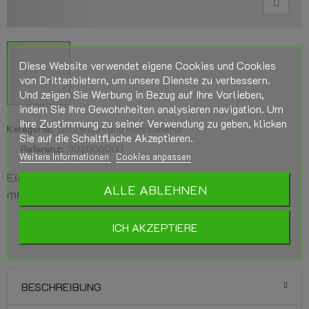
Diese Website verwendet eigene Cookies und Cookies
von Drittanbietern, um unsere Dienste zu verbessern.
Und zeigen Sie Werbung in Bezug auf Ihre Vorlieben,
indem Sie Ihre Gewohnheiten analysieren navigation. Um
Ihre Zustimmung zu seiner Verwendung zu geben, klicken
Kategorie:
Schlauch- und Rohrzubehör
Sie auf die Schaltfläche Akzeptieren.
Referenz:
302006000
Weitere Informationen
Cookies anpassen
Einstellschraube / Durchflussregler Ø16x16x16
ALLE ABLEHNEN
mm für Gasschlauch
ICH AKZEPTIERE
BESCHREIBUNG