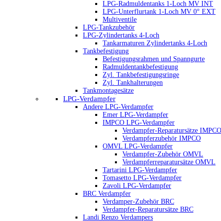
LPG-Radmuldentanks 1-Loch MV INT
LPG-Unterflurtank 1-Loch MV 0° EXT
Multiventile
LPG-Tankzubehör
LPG-Zylindertanks 4-Loch
Tankarmaturen Zylindertanks 4-Loch
Tankbefestigung
Befestigungsrahmen und Spanngurte
Radmuldentankbefestigung
Zyl. Tankbefestigungsringe
Zyl. Tankhalterungen
Tankmontagesätze
LPG-Verdampfer
Andere LPG-Verdampfer
Emer LPG-Verdampfer
IMPCO LPG-Verdampfer
Verdampfer-Reparatursätze IMPC
Verdampferzubehör IMPCO
OMVL LPG-Verdampfer
Verdampfer-Zubehör OMVL
Verdampferreparatursätze OMVL
Tartarini LPG-Verdampfer
Tomasetto LPG-Verdampfer
Zavoli LPG-Verdampfer
BRC Verdampfer
Verdamper-Zubehör BRC
Verdampfer-Reparatursätze BRC
Landi Renzo Verdampers