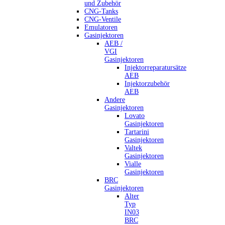
und Zubehör
CNG-Tanks
CNG-Ventile
Emulatoren
Gasinjektoren
AEB /
VGI
Gasinjektoren
Injektorreparatursätze
AEB
Injektorzubehör
AEB
Andere
Gasinjektoren
Lovato
Gasinjektoren
Tartarini
Gasinjektoren
Valtek
Gasinjektoren
Vialle
Gasinjektoren
BRC
Gasinjektoren
Alter
Typ
IN03
BRC