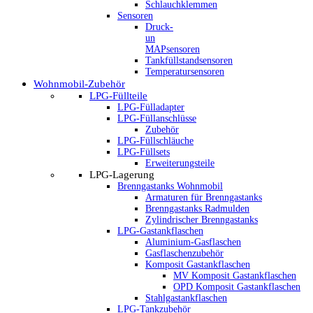
Schlauchklemmen
Sensoren
Druck-
un
MAPsensoren
Tankfüllstandsensoren
Temperatursensoren
Wohnmobil-Zubehör
LPG-Füllteile
LPG-Fülladapter
LPG-Füllanschlüsse
Zubehör
LPG-Füllschläuche
LPG-Füllsets
Erweiterungsteile
LPG-Lagerung
Brenngastanks Wohnmobil
Armaturen für Brenngastanks
Brenngastanks Radmulden
Zylindrischer Brenngastanks
LPG-Gastankflaschen
Aluminium-Gasflaschen
Gasflaschenzubehör
Komposit Gastankflaschen
MV Komposit Gastankflaschen
OPD Komposit Gastankflaschen
Stahlgastankflaschen
LPG-Tankzubehör