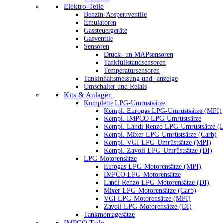
Elektro-Teile
Benzin-Absperrventile
Emulatoren
Gassteuergeräte
Gasventile
Sensoren
Druck- un MAPsensoren
Tankfüllstandsensoren
Temperatursensoren
Tankinhaltsmessung und -anzeige
Umschalter und Relais
Kits & Anlagen
Komplette LPG-Umrüstsätze
Kompl. Eurogas LPG-Umrüstsätze (MPI)
Kompl. IMPCO LPG-Umrüstsätze
Kompl. Landi Renzo LPG-Umrüstsätze (
Kompl. Mixer LPG-Umrüstsätze (Carb)
Kompl. VGI LPG-Umrüstsätze (MPI)
Kompl. Zavoli LPG-Umrüstsätze (DI)
LPG-Motorensätze
Eurogas LPG-Motorensätze (MPI)
IMPCO LPG-Motorensätze
Landi Renzo LPG-Motorensätze (DI)
Mixer LPG-Motorensätze (Carb)
VGI LPG-Motorensätze (MPI)
Zavoli LPG-Motorensätze (DI)
Tankmontagesätze
IMPCO Teile