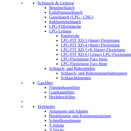
Schlauch & Leitung
Benzinschlauch
Entlüftungsschlauch
Gasschlauch (LPG / CNG)
Kühlmittelschlauch
LPG-Füllschläuche
LPG-Leitung
Kupferrohr
LPG-FIT XD-3 (6mm) Flexleitung
LPG-FIT XD-4 (8mm) Flexleitung
LPG-FIT XD-5 (8-10mm) Flexleitung
LPG-FIT XD-6 (12mm) LPG-Flexleitung
LPG-Flexleitung Faro 6mm
LPG-Flexleitung Faro 8mm
Schlauch- und Rohrzubehör
Schlauch- und Rohrmontagehalterungen
Schlauchklemmen
Gasfilter
Flüssigphasenfilter
Gasphasenfilter
Hochdruckfilter
Verbinder
Armaturen und Adapter
Bördelmutter und Kompressionsringe
Schnellkupplungen
T-Stücke
Y-Stücke