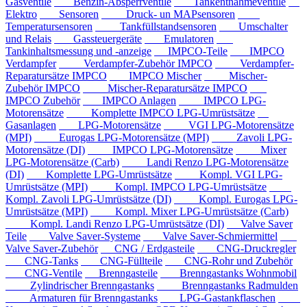
Gasventile
Benzin-Absperrventile
Tankentnahmeventile
Elektro
Sensoren
Druck- un MAPsensoren
Temperatursensoren
Tankfüllstandsensoren
Umschalter
und Relais
Gassteuergeräte
Emulatoren
Tankinhaltsmessung und -anzeige
IMPCO-Teile
IMPCO
Verdampfer
Verdampfer-Zubehör IMPCO
Verdampfer-
Reparatursätze IMPCO
IMPCO Mischer
Mischer-
Zubehör IMPCO
Mischer-Reparatursätze IMPCO
IMPCO Zubehör
IMPCO Anlagen
IMPCO LPG-
Motorensätze
Komplette IMPCO LPG-Umrüstsätze
Gasanlagen
LPG-Motorensätze
VGI LPG-Motorensätze
(MPI)
Eurogas LPG-Motorensätze (MPI)
Zavoli LPG-
Motorensätze (DI)
IMPCO LPG-Motorensätze
Mixer
LPG-Motorensätze (Carb)
Landi Renzo LPG-Motorensätze
(DI)
Komplette LPG-Umrüstsätze
Kompl. VGI LPG-
Umrüstsätze (MPI)
Kompl. IMPCO LPG-Umrüstsätze
Kompl. Zavoli LPG-Umrüstsätze (DI)
Kompl. Eurogas LPG-
Umrüstsätze (MPI)
Kompl. Mixer LPG-Umrüstsätze (Carb)
Kompl. Landi Renzo LPG-Umrüstsätze (DI)
Valve Saver
Teile
Valve Saver-Systeme
Valve Saver-Schmiermittel
Valve Saver-Zubehör
CNG / Erdgasteile
CNG-Druckregler
CNG-Tanks
CNG-Füllteile
CNG-Rohr und Zubehör
CNG-Ventile
Brenngasteile
Brenngastanks Wohnmobil
Zylindrischer Brenngastanks
Brenngastanks Radmulden
Armaturen für Brenngastanks
LPG-Gastankflaschen