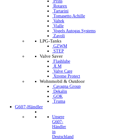
Prins
Rotarex
Tartarini
Tomasetto Achille
Valtek
Vialle
Vogels Autogas Systems
Zavoli
LPG-Tanks
GZWM
STEP
Valve Saver
Flashlube
JLM
Valve Care
Xtreme Protect
Wohnmobil & Outdoor
Cavagna Group
Dekalin
GOK
Truma
G607-Händler
Unsere
G607-
Händler
in
Deutschland