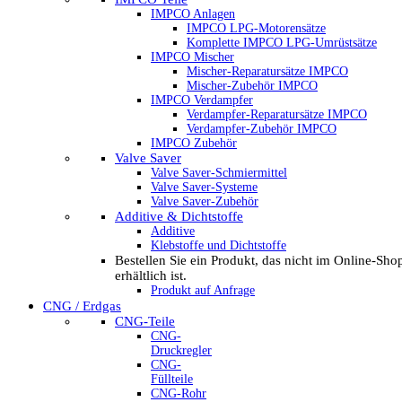
IMPCO Anlagen
IMPCO LPG-Motorensätze
Komplette IMPCO LPG-Umrüstsätze
IMPCO Mischer
Mischer-Reparatursätze IMPCO
Mischer-Zubehör IMPCO
IMPCO Verdampfer
Verdampfer-Reparatursätze IMPCO
Verdampfer-Zubehör IMPCO
IMPCO Zubehör
Valve Saver
Valve Saver-Schmiermittel
Valve Saver-Systeme
Valve Saver-Zubehör
Additive & Dichtstoffe
Additive
Klebstoffe und Dichtstoffe
Bestellen Sie ein Produkt, das nicht im Online-Sho
erhältlich ist.
Produkt auf Anfrage
CNG / Erdgas
CNG-Teile
CNG-
Druckregler
CNG-
Füllteile
CNG-Rohr