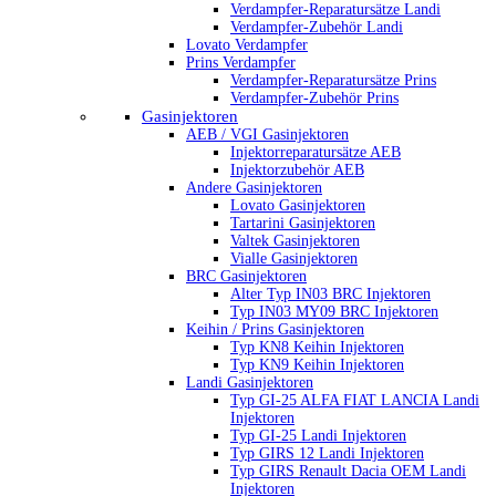
Verdampfer-Reparatursätze Landi
Verdampfer-Zubehör Landi
Lovato Verdampfer
Prins Verdampfer
Verdampfer-Reparatursätze Prins
Verdampfer-Zubehör Prins
Gasinjektoren
AEB / VGI Gasinjektoren
Injektorreparatursätze AEB
Injektorzubehör AEB
Andere Gasinjektoren
Lovato Gasinjektoren
Tartarini Gasinjektoren
Valtek Gasinjektoren
Vialle Gasinjektoren
BRC Gasinjektoren
Alter Typ IN03 BRC Injektoren
Typ IN03 MY09 BRC Injektoren
Keihin / Prins Gasinjektoren
Typ KN8 Keihin Injektoren
Typ KN9 Keihin Injektoren
Landi Gasinjektoren
Typ GI-25 ALFA FIAT LANCIA Landi
Injektoren
Typ GI-25 Landi Injektoren
Typ GIRS 12 Landi Injektoren
Typ GIRS Renault Dacia OEM Landi
Injektoren