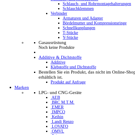
Schlauch- und Rohrmontagehalterungen
Schlauchklemmen
Verbinder
Armaturen und Adapter
Bördelmutter und Kompressionsringe
Schnellkupplungen
T-Stücke
Y-Stücke
Gasausrüstung
Noch keine Produkte
Additive & Dichtstoffe
Additive
Klebstoffe und Dichtstoffe
Bestellen Sie ein Produkt, das nicht im Online-Sho
erhältlich ist.
Produkt auf Anfrage
Marken
LPG- und CNG-Geräte
AEB
BRC M.T.M.
EMER
IMPCO
Keihin
Landi Renzo
LOVATO
OMVL