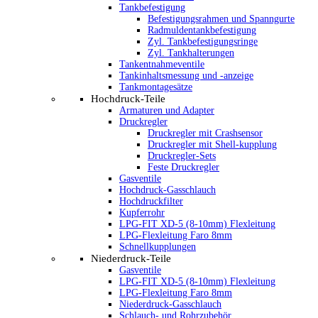
Tankbefestigung
Befestigungsrahmen und Spanngurte
Radmuldentankbefestigung
Zyl. Tankbefestigungsringe
Zyl. Tankhalterungen
Tankentnahmeventile
Tankinhaltsmessung und -anzeige
Tankmontagesätze
Hochdruck-Teile
Armaturen und Adapter
Druckregler
Druckregler mit Crashsensor
Druckregler mit Shell-kupplung
Druckregler-Sets
Feste Druckregler
Gasventile
Hochdruck-Gasschlauch
Hochdruckfilter
Kupferrohr
LPG-FIT XD-5 (8-10mm) Flexleitung
LPG-Flexleitung Faro 8mm
Schnellkupplungen
Niederdruck-Teile
Gasventile
LPG-FIT XD-5 (8-10mm) Flexleitung
LPG-Flexleitung Faro 8mm
Niederdruck-Gasschlauch
Schlauch- und Rohrzubehör