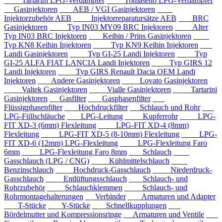
Tartarini LPG-Verdampfer
Tomasetto LPG-Verdampfer
Gasinjektoren
AEB / VGI Gasinjektoren
Injektorzubehör AEB
Injektorreparatursätze AEB
BRC
Gasinjektoren
Typ IN03 MY09 BRC Injektoren
Alter
Typ IN03 BRC Injektoren
Keihin / Prins Gasinjektoren
Typ KN8 Keihin Injektoren
Typ KN9 Keihin Injektoren
Landi Gasinjektoren
Typ GI-25 Landi Injektoren
Typ
GI-25 ALFA FIAT LANCIA Landi Injektoren
Typ GIRS 12
Landi Injektoren
Typ GIRS Renault Dacia OEM Landi
Injektoren
Andere Gasinjektoren
Lovato Gasinjektoren
Valtek Gasinjektoren
Vialle Gasinjektoren
Tartarini
Gasinjektoren
Gasfilter
Gasphasenfilter
Flüssigphasenfilter
Hochdruckfilter
Schlauch und Rohr
LPG-Füllschläuche
LPG-Leitung
Kupferrohr
LPG-
FIT XD-3 (6mm) Flexleitung
LPG-FIT XD-4 (8mm)
Flexleitung
LPG-FIT XD-5 (8-10mm) Flexleitung
LPG-
FIT XD-6 (12mm) LPG-Flexleitung
LPG-Flexleitung Faro
6mm
LPG-Flexleitung Faro 8mm
Schlauch
Gasschlauch (LPG / CNG)
Kühlmittelschlauch
Benzinschlauch
Hochdruck-Gasschlauch
Niederdruck-
Gasschlauch
Entlüftungsschlauch
Schlauch- und
Rohrzubehör
Schlauchklemmen
Schlauch- und
Rohrmontagehalterungen
Verbinder
Armaturen und Adapter
T-Stücke
Y-Stücke
Schnellkupplungen
Bördelmutter und Kompressionsringe
Armaturen und Ventile