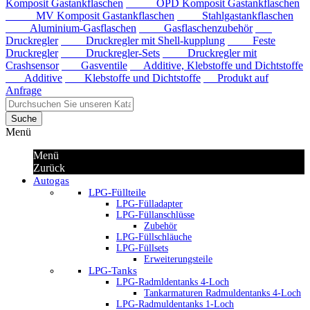
Komposit Gastankflaschen
OPD Komposit Gastankflaschen
MV Komposit Gastankflaschen
Stahlgastankflaschen
Aluminium-Gasflaschen
Gasflaschenzubehör
Druckregler
Druckregler mit Shell-kupplung
Feste
Druckregler
Druckregler-Sets
Druckregler mit
Crashsensor
Gasventile
Additive, Klebstoffe und Dichtstoffe
Additive
Klebstoffe und Dichtstoffe
Produkt auf
Anfrage
Suche
Menü
Menü
Zurück
Autogas
LPG-Füllteile
LPG-Fülladapter
LPG-Füllanschlüsse
Zubehör
LPG-Füllschläuche
LPG-Füllsets
Erweiterungsteile
LPG-Tanks
LPG-Radmldentanks 4-Loch
Tankarmaturen Radmuldentanks 4-Loch
LPG-Radmuldentanks 1-Loch