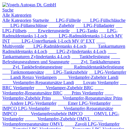
Suche
Alle Kategorien
Alle Kategorien
Startseite
LPG-Füllteile
LPG-Füllschläuche
LPG-Füllanschlüsse
Zubehör
LPG-Fülladapter
LPG-Füllsets
Erweiterungsteile
LPG-Tanks
LPG-
Radmuldentanks 1-Loch
LPG-Radmuldentanks 1-Loch MV
INT
LPG-Unterflurtank 1-Loch MV 0° EXT
Multiventile
LPG-Radmldentanks 4-Loch
Tankarmaturen
Radmuldentanks 4-Loch
LPG-Zylindertanks 4-Loch
Tankarmaturen Zylindertanks 4-Loch
Tankbefestigung
Befestigungsrahmen und Spanngurte
Zyl. Tankhalterungen
Zyl. Tankbefestigungsringe
Radmuldentankbefestigung
Tankmontagesätze
LPG-Tankzubehör
LPG-Verdampfer
Landi Renzo Verdampers
Verdampfer-Zubehör Landi
Verdampfer-Reparatursätze Landi
Lovato Verdampfer
BRC Verdampfer
Verdamper-Zubehör BRC
Verdampfer-Reparatursätze BRC
Prins Verdampfer
Verdampfer-Zubehör Prins
Verdampfer-Reparatursätze Prins
Andere LPG-Verdampfer
Emer LPG-Verdampfer
IMPCO LPG-Verdampfer
Verdampfer-Reparatursätze
IMPCO
Verdampferzubehör IMPCO
OMVL LPG-
Verdampfer
Verdampfer-Zubehör OMVL
Verdampferreparatursätze OMVL
Zavoli LPG-Verdampfer