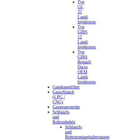
Typ
GI-
25
Landi
Injektoren
Typ
GIRS
12
Landi
Injektoren
Typ
GIRS
Renault
Dacia
OEM
Landi
Injektoren
Gasphasenfilter
Gasschlauch
(LPG /
CNG)
Gassteuergeräte
Schlauch-
und
Rohrzubehör
Schlauch-
und
Rohrmontagehalterungen