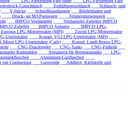
tung
LPG-Flexleitung Faro 6mm
LPG-Flexleitung Faro
rdruck-Gasschlauch
Entlüftungsschlauch
Schlauch- und
e
Y-Stücke
Schnellkupplungen
Bördelmutter und
n
Druck- un MAPsensoren
Temperatursensoren
ile
IMPCO Verdampfer
Verdampfer-Zubehör IMPCO
CO Zubehör
IMPCO Anlagen
IMPCO LPG-
ogas LPG-Motorensätze (MPI)
Zavoli LPG-Motorensätze
-Umrüstsätze
Kompl. VGI LPG-Umrüstsätze (MPI)
xer LPG-Umrüstsätze (Carb)
Kompl. Landi Renzo LPG-
eile
CNG-Druckregler
CNG-Tanks
CNG-Füllteile
tanks Radmulden
Armaturen für Brenngastanks
LPG-
stankflaschen
Aluminium-Gasflaschen
it Crashsensor
Gasventile
Additive, Klebstoffe und