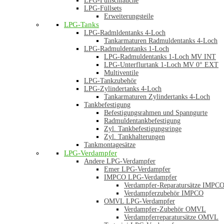
LPG-Füllschläuche
LPG-Füllsets
Erweiterungsteile
LPG-Tanks
LPG-Radmldentanks 4-Loch
Tankarmaturen Radmuldentanks 4-Loch
LPG-Radmuldentanks 1-Loch
LPG-Radmuldentanks 1-Loch MV INT
LPG-Unterflurtank 1-Loch MV 0° EXT
Multiventile
LPG-Tankzubehör
LPG-Zylindertanks 4-Loch
Tankarmaturen Zylindertanks 4-Loch
Tankbefestigung
Befestigungsrahmen und Spanngurte
Radmuldentankbefestigung
Zyl. Tankbefestigungsringe
Zyl. Tankhalterungen
Tankmontagesätze
LPG-Verdampfer
Andere LPG-Verdampfer
Emer LPG-Verdampfer
IMPCO LPG-Verdampfer
Verdampfer-Reparatursätze IMPC
Verdampferzubehör IMPCO
OMVL LPG-Verdampfer
Verdampfer-Zubehör OMVL
Verdampferreparatursätze OMVL