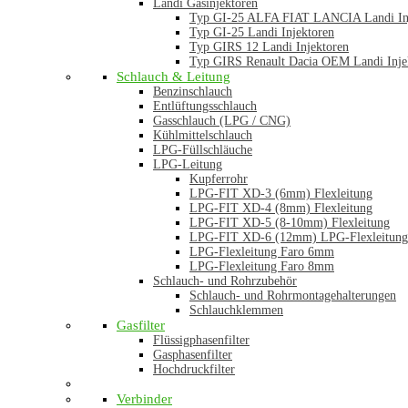
Landi Gasinjektoren
Typ GI-25 ALFA FIAT LANCIA Landi In
Typ GI-25 Landi Injektoren
Typ GIRS 12 Landi Injektoren
Typ GIRS Renault Dacia OEM Landi Inje
Schlauch & Leitung
Benzinschlauch
Entlüftungsschlauch
Gasschlauch (LPG / CNG)
Kühlmittelschlauch
LPG-Füllschläuche
LPG-Leitung
Kupferrohr
LPG-FIT XD-3 (6mm) Flexleitung
LPG-FIT XD-4 (8mm) Flexleitung
LPG-FIT XD-5 (8-10mm) Flexleitung
LPG-FIT XD-6 (12mm) LPG-Flexleitung
LPG-Flexleitung Faro 6mm
LPG-Flexleitung Faro 8mm
Schlauch- und Rohrzubehör
Schlauch- und Rohrmontagehalterungen
Schlauchklemmen
Gasfilter
Flüssigphasenfilter
Gasphasenfilter
Hochdruckfilter
Verbinder