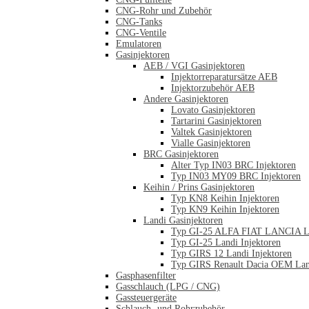
CNG-Rohr und Zubehör
CNG-Tanks
CNG-Ventile
Emulatoren
Gasinjektoren
AEB / VGI Gasinjektoren
Injektorreparatursätze AEB
Injektorzubehör AEB
Andere Gasinjektoren
Lovato Gasinjektoren
Tartarini Gasinjektoren
Valtek Gasinjektoren
Vialle Gasinjektoren
BRC Gasinjektoren
Alter Typ IN03 BRC Injektoren
Typ IN03 MY09 BRC Injektoren
Keihin / Prins Gasinjektoren
Typ KN8 Keihin Injektoren
Typ KN9 Keihin Injektoren
Landi Gasinjektoren
Typ GI-25 ALFA FIAT LANCIA La
Typ GI-25 Landi Injektoren
Typ GIRS 12 Landi Injektoren
Typ GIRS Renault Dacia OEM Land
Gasphasenfilter
Gasschlauch (LPG / CNG)
Gassteuergeräte
Schlauch- und Rohrzubehör