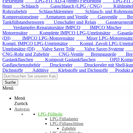
Flexleitung
LPG-FIT XD-4 (8mm) Flexleitung
LPG-FIT XD-5
8mm
Schlauch
Gasschlauch (LPG / CNG)
Kühlmittels
Rohrzubehör
Schlauchklemmen
Schlauch- und Rohrmontag
Kompressionsringe
Armaturen und Ventile
Gasventile
Benzi
Tankfüllstandsensoren
Umschalter und Relais
Gassteuergerät
Verdampfer-Reparatursätze IMPCO
IMPCO Mischer
Mis
Motorensätze
Komplette IMPCO LPG-Umrüstsätze
Gasanla
(DI)
IMPCO LPG-Motorensätze
Mixer LPG-Motorensätze
Kompl. IMPCO LPG-Umrüstsätze
Kompl. Zavoli LPG-Umrüstsä
Umrüstsätze (DI)
Valve Saver Teile
Valve Saver-Systeme
Val
CNG-Rohr und Zubehör
CNG-Ventile
Brenngasteile
Brenng
Gastankflaschen
Komposit Gastankflaschen
OPD Komposit 
Gasflaschenzubehör
Druckregler
Druckregler mit Shell-kup
Dichtstoffe
Additive
Klebstoffe und Dichtstoffe
Produkt au
Suche
Menü
Menü
Zurück
Autogas
LPG-Füllteile
LPG-Fülladapter
LPG-Füllanschlüsse
Zubehör