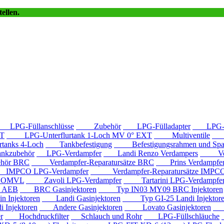
ellen.
LPG-Füllanschlüsse
Zubehör
LPG-Fülladapter
LPG-Fü
T
LPG-Unterflurtank 1-Loch MV 0° EXT
Multiventile
LP
anks 4-Loch
Tankbefestigung
Befestigungsrahmen und Spa
kzubehör
LPG-Verdampfer
Landi Renzo Verdampers
Verda
hör BRC
Verdampfer-Reparatursätze BRC
Prins Verdampfe
PCO LPG-Verdampfer
Verdampfer-Reparatursätze IMPC
e OMVL
Zavoli LPG-Verdampfer
Tartarini LPG-Verdampfe
e AEB
BRC Gasinjektoren
Typ IN03 MY09 BRC Injektoren
Injektoren
Landi Gasinjektoren
Typ GI-25 Landi Injektor
Injektoren
Andere Gasinjektoren
Lovato Gasinjektoren
Va
r
Hochdruckfilter
Schlauch und Rohr
LPG-Füllschläuche