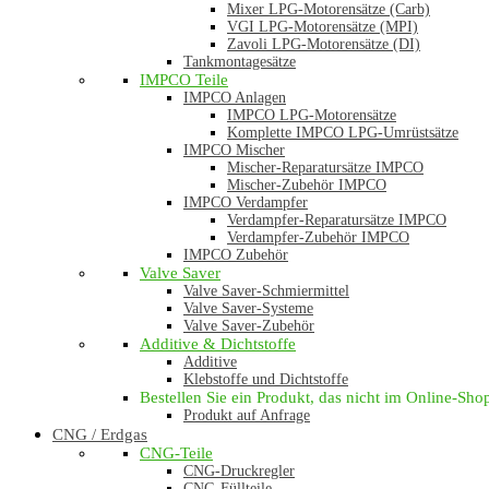
Mixer LPG-Motorensätze (Carb)
VGI LPG-Motorensätze (MPI)
Zavoli LPG-Motorensätze (DI)
Tankmontagesätze
IMPCO Teile
IMPCO Anlagen
IMPCO LPG-Motorensätze
Komplette IMPCO LPG-Umrüstsätze
IMPCO Mischer
Mischer-Reparatursätze IMPCO
Mischer-Zubehör IMPCO
IMPCO Verdampfer
Verdampfer-Reparatursätze IMPCO
Verdampfer-Zubehör IMPCO
IMPCO Zubehör
Valve Saver
Valve Saver-Schmiermittel
Valve Saver-Systeme
Valve Saver-Zubehör
Additive & Dichtstoffe
Additive
Klebstoffe und Dichtstoffe
Bestellen Sie ein Produkt, das nicht im Online-Shop 
Produkt auf Anfrage
CNG / Erdgas
CNG-Teile
CNG-Druckregler
CNG-Füllteile