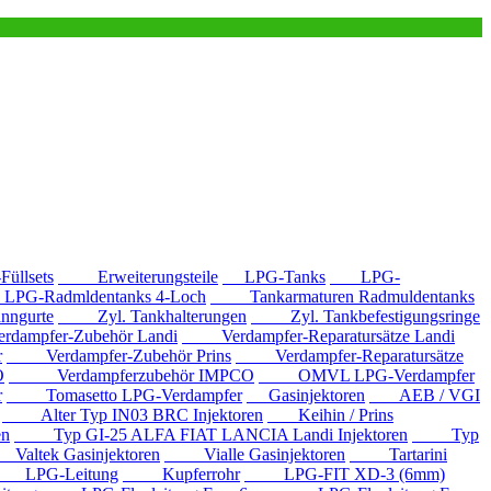
llsets
Erweiterungsteile
LPG-Tanks
LPG-
G-Radmldentanks 4-Loch
Tankarmaturen Radmuldentanks
nngurte
Zyl. Tankhalterungen
Zyl. Tankbefestigungsringe
mpfer-Zubehör Landi
Verdampfer-Reparatursätze Landi
r
Verdampfer-Zubehör Prins
Verdampfer-Reparatursätze
O
Verdampferzubehör IMPCO
OMVL LPG-Verdampfer
r
Tomasetto LPG-Verdampfer
Gasinjektoren
AEB / VGI
Alter Typ IN03 BRC Injektoren
Keihin / Prins
en
Typ GI-25 ALFA FIAT LANCIA Landi Injektoren
Typ
ltek Gasinjektoren
Vialle Gasinjektoren
Tartarini
LPG-Leitung
Kupferrohr
LPG-FIT XD-3 (6mm)