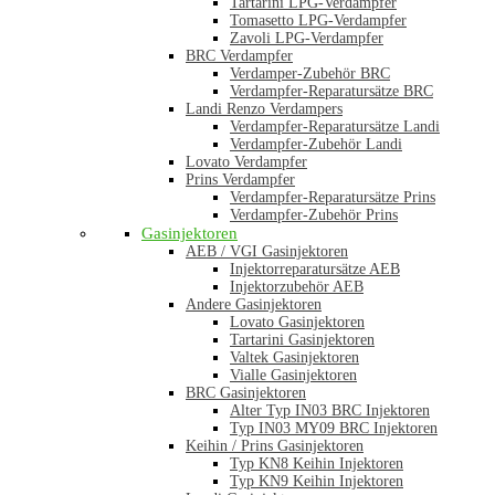
Tartarini LPG-Verdampfer
Tomasetto LPG-Verdampfer
Zavoli LPG-Verdampfer
BRC Verdampfer
Verdamper-Zubehör BRC
Verdampfer-Reparatursätze BRC
Landi Renzo Verdampers
Verdampfer-Reparatursätze Landi
Verdampfer-Zubehör Landi
Lovato Verdampfer
Prins Verdampfer
Verdampfer-Reparatursätze Prins
Verdampfer-Zubehör Prins
Gasinjektoren
AEB / VGI Gasinjektoren
Injektorreparatursätze AEB
Injektorzubehör AEB
Andere Gasinjektoren
Lovato Gasinjektoren
Tartarini Gasinjektoren
Valtek Gasinjektoren
Vialle Gasinjektoren
BRC Gasinjektoren
Alter Typ IN03 BRC Injektoren
Typ IN03 MY09 BRC Injektoren
Keihin / Prins Gasinjektoren
Typ KN8 Keihin Injektoren
Typ KN9 Keihin Injektoren