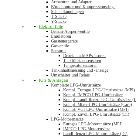
Armaturen und Adapter
Bördelmutter und Kompressionsringe
Schnellkupplungen
T-Stücke
Y-Stücke
Elektro-Teile
Benzin-Absperrventile
Emulatoren
Gassteuergeräte
Gasventile
Sensoren
Druck- un MAPsensoren
Tankfüllstandsensoren
Temperatursensoren
Tankinhaltsmessung und -anzeige
Umschalter und Relais
Kits & Anlagen
Komplette LPG-Umrüstsätze
Kompl. Eurogas LPG-Umrüstsätze (MPI)
Kompl. IMPCO LPG-Umrüstsätze
Kompl. Landi Renzo LPG-Umrüstsätze (
Kompl. Mixer LPG-Umrüstsätze (Carb)
Kompl. VGI LPG-Umrüstsätze (MPI)
Kompl. Zavoli LPG-Umrüstsätze (DI)
LPG-Motorensätze
Eurogas LPG-Motorensätze (MPI)
IMPCO LPG-Motorensätze
Landi Renzo LPG-Motorensätze (DI)