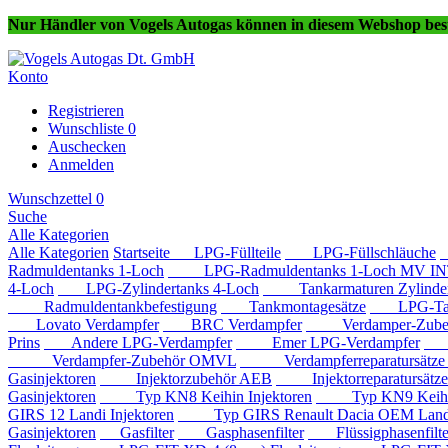
Nur Händler von Vogels Autogas können in diesem Webshop best
Konto
Registrieren
Wunschliste
0
Auschecken
Anmelden
Wunschzettel
0
Suche
Alle Kategorien
Alle Kategorien
Startseite
LPG-Füllteile
LPG-Füllschläuche
Radmuldentanks 1-Loch
LPG-Radmuldentanks 1-Loch MV IN
4-Loch
LPG-Zylindertanks 4-Loch
Tankarmaturen Zylindert
Radmuldentankbefestigung
Tankmontagesätze
LPG-Tan
Lovato Verdampfer
BRC Verdampfer
Verdamper-Zube
Prins
Andere LPG-Verdampfer
Emer LPG-Verdampfer
IM
Verdampfer-Zubehör OMVL
Verdampferreparatursätz
Gasinjektoren
Injektorzubehör AEB
Injektorreparatursätz
Gasinjektoren
Typ KN8 Keihin Injektoren
Typ KN9 Keihin 
GIRS 12 Landi Injektoren
Typ GIRS Renault Dacia OEM Landi 
Gasinjektoren
Gasfilter
Gasphasenfilter
Flüssigphasenfilte