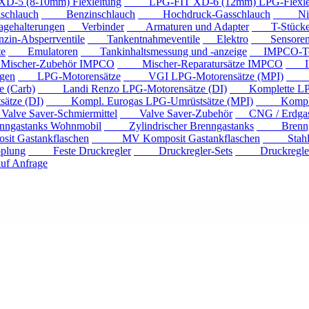
 (8-10mm) Flexleitung
LPG-FIT XD-6 (12mm) LPG-Flexlei
chlauch
Benzinschlauch
Hochdruck-Gasschlauch
Niede
ehalterungen
Verbinder
Armaturen und Adapter
T-Stück
n-Absperrventile
Tankentnahmeventile
Elektro
Sensore
e
Emulatoren
Tankinhaltsmessung und -anzeige
IMPCO-Te
cher-Zubehör IMPCO
Mischer-Reparatursätze IMPCO
IMP
gen
LPG-Motorensätze
VGI LPG-Motorensätze (MPI)
Eur
 (Carb)
Landi Renzo LPG-Motorensätze (DI)
Komplette LPG
tze (DI)
Kompl. Eurogas LPG-Umrüstsätze (MPI)
Kompl. Mi
ve Saver-Schmiermittel
Valve Saver-Zubehör
CNG / Erdgast
astanks Wohnmobil
Zylindrischer Brenngastanks
Brenngas
Gastankflaschen
MV Komposit Gastankflaschen
Stahlga
plung
Feste Druckregler
Druckregler-Sets
Druckregler m
f Anfrage