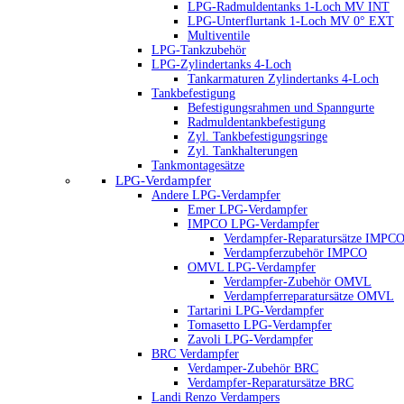
LPG-Radmuldentanks 1-Loch MV INT
LPG-Unterflurtank 1-Loch MV 0° EXT
Multiventile
LPG-Tankzubehör
LPG-Zylindertanks 4-Loch
Tankarmaturen Zylindertanks 4-Loch
Tankbefestigung
Befestigungsrahmen und Spanngurte
Radmuldentankbefestigung
Zyl. Tankbefestigungsringe
Zyl. Tankhalterungen
Tankmontagesätze
LPG-Verdampfer
Andere LPG-Verdampfer
Emer LPG-Verdampfer
IMPCO LPG-Verdampfer
Verdampfer-Reparatursätze IMPC
Verdampferzubehör IMPCO
OMVL LPG-Verdampfer
Verdampfer-Zubehör OMVL
Verdampferreparatursätze OMVL
Tartarini LPG-Verdampfer
Tomasetto LPG-Verdampfer
Zavoli LPG-Verdampfer
BRC Verdampfer
Verdamper-Zubehör BRC
Verdampfer-Reparatursätze BRC
Landi Renzo Verdampers