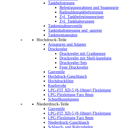
Tankbefestigung
Befestigungsrahmen und Spanngurte
Radmuldentankbefestigung
Zyl. Tankbefestigungsringe
Zyl. Tankhalterungen
Tankentnahmeventile
Tankinhaltsmessung und -anzeige
Tankmontagesätze
Hochdruck-Teile
Armaturen und Adapter
Druckregler
Druckregler mit Crashsensor
Druckregler mit Shell-kupplung
Druckregler-Sets
Feste Druckregler
Gasventile
Hochdruck-Gasschlauch
Hochdruckfilter
Kupferrohr
LPG-FIT XD-5 (8-10mm) Flexleitung
LPG-Flexleitung Faro 8mm
Schnellkupplungen
Niederdruck-Teile
Gasventile
LPG-FIT XD-5 (8-10mm) Flexleitung
LPG-Flexleitung Faro 8mm
Niederdruck-Gasschlauch
Schlauch- und Rohrzubehör