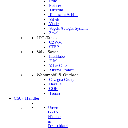
Prins
Rotarex
Tartarini
Tomasetto Achille
Valtek
Vialle
Vogels Autogas Systems
Zavoli
LPG-Tanks
GZWM
STEP
Valve Saver
Flashlube
JLM
Valve Care
Xtreme Protect
Wohnmobil & Outdoor
Cavagna Group
Dekalin
GOK
Truma
G607-Händler
Unsere
G607-
Händler
in
Deutschland