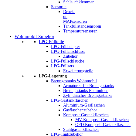
Schlauchklemmen
Sensoren
Druck-
un
MAPsensoren
Tankfüllstandsensoren
Temperatursensoren
Wohnmobil-Zubehör
LPG-Füllteile
LPG-Fülladapter
LPG-Füllanschlüsse
Zubehör
LPG-Füllschläuche
LPG-Füllsets
Erweiterungsteile
LPG-Lagerung
Brenngastanks Wohnmobil
Armaturen für Brenngastanks
Brenngastanks Radmulden
Zylindrischer Brenngastanks
LPG-Gastankflaschen
Aluminium-Gasflaschen
Gasflaschenzubehör
Komposit Gastankflaschen
MV Komposit Gastankflaschen
OPD Komposit Gastankflaschen
Stahlgastankflaschen
LPG-Tankzubehör