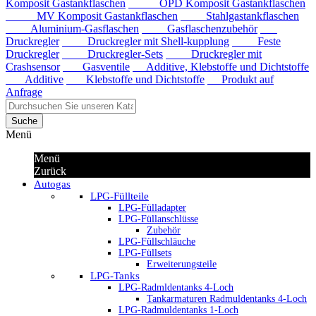
Komposit Gastankflaschen
OPD Komposit Gastankflaschen
MV Komposit Gastankflaschen
Stahlgastankflaschen
Aluminium-Gasflaschen
Gasflaschenzubehör
Druckregler
Druckregler mit Shell-kupplung
Feste
Druckregler
Druckregler-Sets
Druckregler mit
Crashsensor
Gasventile
Additive, Klebstoffe und Dichtstoffe
Additive
Klebstoffe und Dichtstoffe
Produkt auf
Anfrage
Suche
Menü
Menü
Zurück
Autogas
LPG-Füllteile
LPG-Fülladapter
LPG-Füllanschlüsse
Zubehör
LPG-Füllschläuche
LPG-Füllsets
Erweiterungsteile
LPG-Tanks
LPG-Radmldentanks 4-Loch
Tankarmaturen Radmuldentanks 4-Loch
LPG-Radmuldentanks 1-Loch