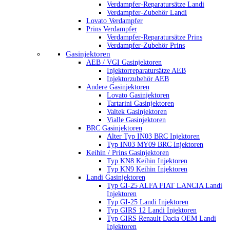
Verdampfer-Reparatursätze Landi
Verdampfer-Zubehör Landi
Lovato Verdampfer
Prins Verdampfer
Verdampfer-Reparatursätze Prins
Verdampfer-Zubehör Prins
Gasinjektoren
AEB / VGI Gasinjektoren
Injektorreparatursätze AEB
Injektorzubehör AEB
Andere Gasinjektoren
Lovato Gasinjektoren
Tartarini Gasinjektoren
Valtek Gasinjektoren
Vialle Gasinjektoren
BRC Gasinjektoren
Alter Typ IN03 BRC Injektoren
Typ IN03 MY09 BRC Injektoren
Keihin / Prins Gasinjektoren
Typ KN8 Keihin Injektoren
Typ KN9 Keihin Injektoren
Landi Gasinjektoren
Typ GI-25 ALFA FIAT LANCIA Landi
Injektoren
Typ GI-25 Landi Injektoren
Typ GIRS 12 Landi Injektoren
Typ GIRS Renault Dacia OEM Landi
Injektoren