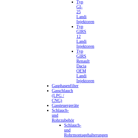
Typ
GI-
25
Landi
Injektoren
Typ
GIRS
12
Landi
Injektoren
Typ
GIRS
Renault
Dacia
OEM
Landi
Injektoren
Gasphasenfilter
Gasschlauch
(LPG /
CNG)
Gassteuergeräte
Schlauch-
und
Rohrzubehör
Schlauch-
und
Rohrmontagehalterungen