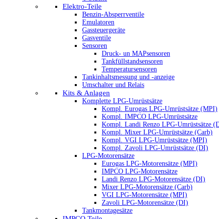
Elektro-Teile
Benzin-Absperrventile
Emulatoren
Gassteuergeräte
Gasventile
Sensoren
Druck- un MAPsensoren
Tankfüllstandsensoren
Temperatursensoren
Tankinhaltsmessung und -anzeige
Umschalter und Relais
Kits & Anlagen
Komplette LPG-Umrüstsätze
Kompl. Eurogas LPG-Umrüstsätze (MPI)
Kompl. IMPCO LPG-Umrüstsätze
Kompl. Landi Renzo LPG-Umrüstsätze (
Kompl. Mixer LPG-Umrüstsätze (Carb)
Kompl. VGI LPG-Umrüstsätze (MPI)
Kompl. Zavoli LPG-Umrüstsätze (DI)
LPG-Motorensätze
Eurogas LPG-Motorensätze (MPI)
IMPCO LPG-Motorensätze
Landi Renzo LPG-Motorensätze (DI)
Mixer LPG-Motorensätze (Carb)
VGI LPG-Motorensätze (MPI)
Zavoli LPG-Motorensätze (DI)
Tankmontagesätze
IMPCO Teile