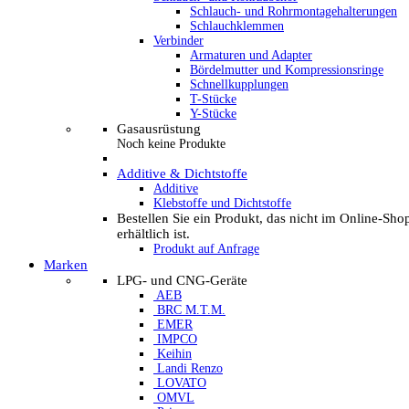
Schlauch- und Rohrmontagehalterungen
Schlauchklemmen
Verbinder
Armaturen und Adapter
Bördelmutter und Kompressionsringe
Schnellkupplungen
T-Stücke
Y-Stücke
Gasausrüstung
Noch keine Produkte
Additive & Dichtstoffe
Additive
Klebstoffe und Dichtstoffe
Bestellen Sie ein Produkt, das nicht im Online-Sho
erhältlich ist.
Produkt auf Anfrage
Marken
LPG- und CNG-Geräte
AEB
BRC M.T.M.
EMER
IMPCO
Keihin
Landi Renzo
LOVATO
OMVL