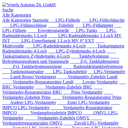
Suche
Alle Kategorien
Alle Kategorien
Startseite
LPG-Füllteile
LPG-Füllschläuche
LPG-Füllanschlüsse
Zubehör
LPG-Fülladapter
LPG-Füllsets
Erweiterungsteile
LPG-Tanks
LPG-
Radmuldentanks 1-Loch
LPG-Radmuldentanks 1-Loch MV
INT
LPG-Unterflurtank 1-Loch MV 0° EXT
Multiventile
LPG-Radmldentanks 4-Loch
Tankarmaturen
Radmuldentanks 4-Loch
LPG-Zylindertanks 4-Loch
Tankarmaturen Zylindertanks 4-Loch
Tankbefestigung
Befestigungsrahmen und Spanngurte
Zyl. Tankhalterungen
Zyl. Tankbefestigungsringe
Radmuldentankbefestigung
Tankmontagesätze
LPG-Tankzubehör
LPG-Verdampfer
Landi Renzo Verdampers
Verdampfer-Zubehör Landi
Verdampfer-Reparatursätze Landi
Lovato Verdampfer
BRC Verdampfer
Verdamper-Zubehör BRC
Verdampfer-Reparatursätze BRC
Prins Verdampfer
Verdampfer-Zubehör Prins
Verdampfer-Reparatursätze Prins
Andere LPG-Verdampfer
Emer LPG-Verdampfer
IMPCO LPG-Verdampfer
Verdampfer-Reparatursätze
IMPCO
Verdampferzubehör IMPCO
OMVL LPG-
Verdampfer
Verdampfer-Zubehör OMVL
Verdampferreparatursätze OMVL
Zavoli LPG-Verdampfer