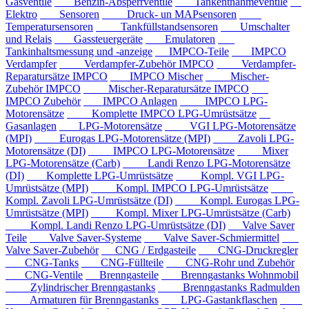
Gasventile
Benzin-Absperrventile
Tankentnahmeventile
Elektro
Sensoren
Druck- un MAPsensoren
Temperatursensoren
Tankfüllstandsensoren
Umschalter
und Relais
Gassteuergeräte
Emulatoren
Tankinhaltsmessung und -anzeige
IMPCO-Teile
IMPCO
Verdampfer
Verdampfer-Zubehör IMPCO
Verdampfer-
Reparatursätze IMPCO
IMPCO Mischer
Mischer-
Zubehör IMPCO
Mischer-Reparatursätze IMPCO
IMPCO Zubehör
IMPCO Anlagen
IMPCO LPG-
Motorensätze
Komplette IMPCO LPG-Umrüstsätze
Gasanlagen
LPG-Motorensätze
VGI LPG-Motorensätze
(MPI)
Eurogas LPG-Motorensätze (MPI)
Zavoli LPG-
Motorensätze (DI)
IMPCO LPG-Motorensätze
Mixer
LPG-Motorensätze (Carb)
Landi Renzo LPG-Motorensätze
(DI)
Komplette LPG-Umrüstsätze
Kompl. VGI LPG-
Umrüstsätze (MPI)
Kompl. IMPCO LPG-Umrüstsätze
Kompl. Zavoli LPG-Umrüstsätze (DI)
Kompl. Eurogas LPG-
Umrüstsätze (MPI)
Kompl. Mixer LPG-Umrüstsätze (Carb)
Kompl. Landi Renzo LPG-Umrüstsätze (DI)
Valve Saver
Teile
Valve Saver-Systeme
Valve Saver-Schmiermittel
Valve Saver-Zubehör
CNG / Erdgasteile
CNG-Druckregler
CNG-Tanks
CNG-Füllteile
CNG-Rohr und Zubehör
CNG-Ventile
Brenngasteile
Brenngastanks Wohnmobil
Zylindrischer Brenngastanks
Brenngastanks Radmulden
Armaturen für Brenngastanks
LPG-Gastankflaschen