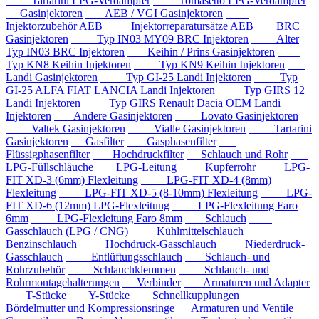
Tartarini LPG-Verdampfer
Tomasetto LPG-Verdampfer
Gasinjektoren
AEB / VGI Gasinjektoren
Injektorzubehör AEB
Injektorreparatursätze AEB
BRC
Gasinjektoren
Typ IN03 MY09 BRC Injektoren
Alter
Typ IN03 BRC Injektoren
Keihin / Prins Gasinjektoren
Typ KN8 Keihin Injektoren
Typ KN9 Keihin Injektoren
Landi Gasinjektoren
Typ GI-25 Landi Injektoren
Typ
GI-25 ALFA FIAT LANCIA Landi Injektoren
Typ GIRS 12
Landi Injektoren
Typ GIRS Renault Dacia OEM Landi
Injektoren
Andere Gasinjektoren
Lovato Gasinjektoren
Valtek Gasinjektoren
Vialle Gasinjektoren
Tartarini
Gasinjektoren
Gasfilter
Gasphasenfilter
Flüssigphasenfilter
Hochdruckfilter
Schlauch und Rohr
LPG-Füllschläuche
LPG-Leitung
Kupferrohr
LPG-
FIT XD-3 (6mm) Flexleitung
LPG-FIT XD-4 (8mm)
Flexleitung
LPG-FIT XD-5 (8-10mm) Flexleitung
LPG-
FIT XD-6 (12mm) LPG-Flexleitung
LPG-Flexleitung Faro
6mm
LPG-Flexleitung Faro 8mm
Schlauch
Gasschlauch (LPG / CNG)
Kühlmittelschlauch
Benzinschlauch
Hochdruck-Gasschlauch
Niederdruck-
Gasschlauch
Entlüftungsschlauch
Schlauch- und
Rohrzubehör
Schlauchklemmen
Schlauch- und
Rohrmontagehalterungen
Verbinder
Armaturen und Adapter
T-Stücke
Y-Stücke
Schnellkupplungen
Bördelmutter und Kompressionsringe
Armaturen und Ventile