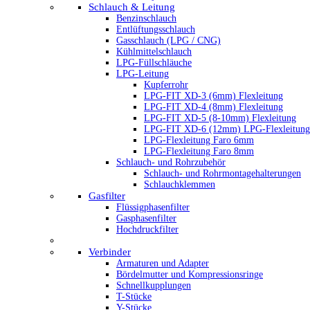
Schlauch & Leitung
Benzinschlauch
Entlüftungsschlauch
Gasschlauch (LPG / CNG)
Kühlmittelschlauch
LPG-Füllschläuche
LPG-Leitung
Kupferrohr
LPG-FIT XD-3 (6mm) Flexleitung
LPG-FIT XD-4 (8mm) Flexleitung
LPG-FIT XD-5 (8-10mm) Flexleitung
LPG-FIT XD-6 (12mm) LPG-Flexleitung
LPG-Flexleitung Faro 6mm
LPG-Flexleitung Faro 8mm
Schlauch- und Rohrzubehör
Schlauch- und Rohrmontagehalterungen
Schlauchklemmen
Gasfilter
Flüssigphasenfilter
Gasphasenfilter
Hochdruckfilter
Verbinder
Armaturen und Adapter
Bördelmutter und Kompressionsringe
Schnellkupplungen
T-Stücke
Y-Stücke