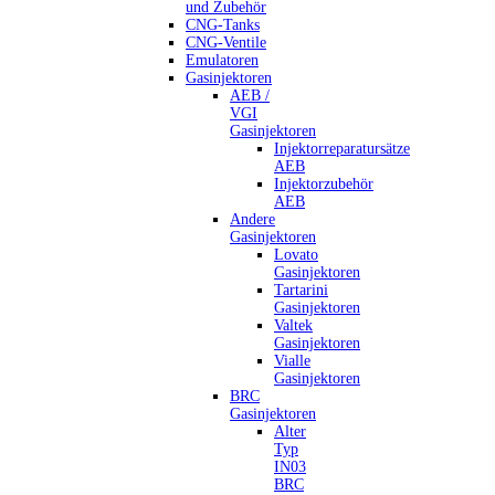
und Zubehör
CNG-Tanks
CNG-Ventile
Emulatoren
Gasinjektoren
AEB /
VGI
Gasinjektoren
Injektorreparatursätze
AEB
Injektorzubehör
AEB
Andere
Gasinjektoren
Lovato
Gasinjektoren
Tartarini
Gasinjektoren
Valtek
Gasinjektoren
Vialle
Gasinjektoren
BRC
Gasinjektoren
Alter
Typ
IN03
BRC