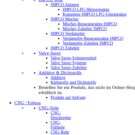
IMPCO Anlagen
IMPCO LPG-Motorensätze
Komplette IMPCO LPG-Umrüstsätze
IMPCO Mischer
Mischer-Reparatursätze IMPCO
Mischer-Zubehör IMPCO
IMPCO Verdampfer
Verdampfer-Reparatursätze IMPCO
Verdampfer-Zubehör IMPCO
IMPCO Zubehör
Valve Saver
Valve Saver-Schmiermittel
Valve Saver-Systeme
Valve Saver-Zubehör
Additive & Dichtstoffe
Additive
Klebstoffe und Dichtstoffe
Bestellen Sie ein Produkt, das nicht im Online-Sho
erhältlich ist.
Produkt auf Anfrage
CNG / Erdgas
CNG-Teile
CNG-
Druckregler
CNG-
Füllteile
CNG-Rohr