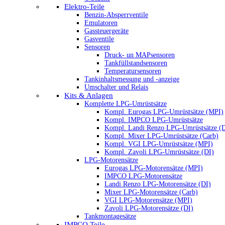
Elektro-Teile
Benzin-Absperrventile
Emulatoren
Gassteuergeräte
Gasventile
Sensoren
Druck- un MAPsensoren
Tankfüllstandsensoren
Temperatursensoren
Tankinhaltsmessung und -anzeige
Umschalter und Relais
Kits & Anlagen
Komplette LPG-Umrüstsätze
Kompl. Eurogas LPG-Umrüstsätze (MPI)
Kompl. IMPCO LPG-Umrüstsätze
Kompl. Landi Renzo LPG-Umrüstsätze (
Kompl. Mixer LPG-Umrüstsätze (Carb)
Kompl. VGI LPG-Umrüstsätze (MPI)
Kompl. Zavoli LPG-Umrüstsätze (DI)
LPG-Motorensätze
Eurogas LPG-Motorensätze (MPI)
IMPCO LPG-Motorensätze
Landi Renzo LPG-Motorensätze (DI)
Mixer LPG-Motorensätze (Carb)
VGI LPG-Motorensätze (MPI)
Zavoli LPG-Motorensätze (DI)
Tankmontagesätze
IMPCO Teile