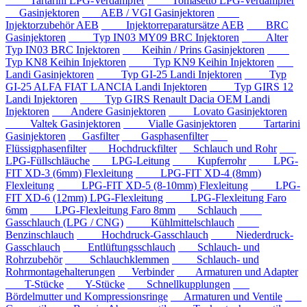
Tartarini LPG-Verdampfer
Tomasetto LPG-Verdampfer
Gasinjektoren
AEB / VGI Gasinjektoren
Injektorzubehör AEB
Injektorreparatursätze AEB
BRC
Gasinjektoren
Typ IN03 MY09 BRC Injektoren
Alter
Typ IN03 BRC Injektoren
Keihin / Prins Gasinjektoren
Typ KN8 Keihin Injektoren
Typ KN9 Keihin Injektoren
Landi Gasinjektoren
Typ GI-25 Landi Injektoren
Typ
GI-25 ALFA FIAT LANCIA Landi Injektoren
Typ GIRS 12
Landi Injektoren
Typ GIRS Renault Dacia OEM Landi
Injektoren
Andere Gasinjektoren
Lovato Gasinjektoren
Valtek Gasinjektoren
Vialle Gasinjektoren
Tartarini
Gasinjektoren
Gasfilter
Gasphasenfilter
Flüssigphasenfilter
Hochdruckfilter
Schlauch und Rohr
LPG-Füllschläuche
LPG-Leitung
Kupferrohr
LPG-
FIT XD-3 (6mm) Flexleitung
LPG-FIT XD-4 (8mm)
Flexleitung
LPG-FIT XD-5 (8-10mm) Flexleitung
LPG-
FIT XD-6 (12mm) LPG-Flexleitung
LPG-Flexleitung Faro
6mm
LPG-Flexleitung Faro 8mm
Schlauch
Gasschlauch (LPG / CNG)
Kühlmittelschlauch
Benzinschlauch
Hochdruck-Gasschlauch
Niederdruck-
Gasschlauch
Entlüftungsschlauch
Schlauch- und
Rohrzubehör
Schlauchklemmen
Schlauch- und
Rohrmontagehalterungen
Verbinder
Armaturen und Adapter
T-Stücke
Y-Stücke
Schnellkupplungen
Bördelmutter und Kompressionsringe
Armaturen und Ventile