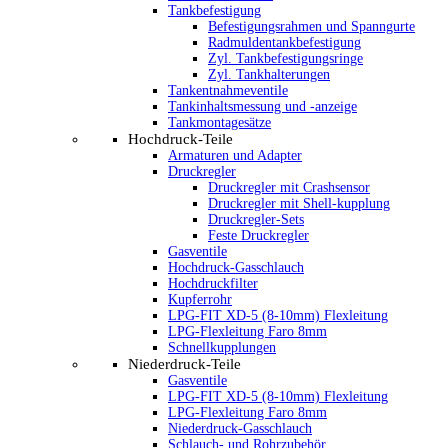
Tankbefestigung
Befestigungsrahmen und Spanngurte
Radmuldentankbefestigung
Zyl. Tankbefestigungsringe
Zyl. Tankhalterungen
Tankentnahmeventile
Tankinhaltsmessung und -anzeige
Tankmontagesätze
Hochdruck-Teile
Armaturen und Adapter
Druckregler
Druckregler mit Crashsensor
Druckregler mit Shell-kupplung
Druckregler-Sets
Feste Druckregler
Gasventile
Hochdruck-Gasschlauch
Hochdruckfilter
Kupferrohr
LPG-FIT XD-5 (8-10mm) Flexleitung
LPG-Flexleitung Faro 8mm
Schnellkupplungen
Niederdruck-Teile
Gasventile
LPG-FIT XD-5 (8-10mm) Flexleitung
LPG-Flexleitung Faro 8mm
Niederdruck-Gasschlauch
Schlauch- und Rohrzubehör