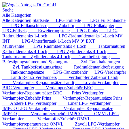
Suche
Alle Kategorien
Alle Kategorien
Startseite
LPG-Füllteile
LPG-Füllschläuche
LPG-Füllanschlüsse
Zubehör
LPG-Fülladapter
LPG-Füllsets
Erweiterungsteile
LPG-Tanks
LPG-
Radmuldentanks 1-Loch
LPG-Radmuldentanks 1-Loch MV
INT
LPG-Unterflurtank 1-Loch MV 0° EXT
Multiventile
LPG-Radmldentanks 4-Loch
Tankarmaturen
Radmuldentanks 4-Loch
LPG-Zylindertanks 4-Loch
Tankarmaturen Zylindertanks 4-Loch
Tankbefestigung
Befestigungsrahmen und Spanngurte
Zyl. Tankhalterungen
Zyl. Tankbefestigungsringe
Radmuldentankbefestigung
Tankmontagesätze
LPG-Tankzubehör
LPG-Verdampfer
Landi Renzo Verdampers
Verdampfer-Zubehör Landi
Verdampfer-Reparatursätze Landi
Lovato Verdampfer
BRC Verdampfer
Verdamper-Zubehör BRC
Verdampfer-Reparatursätze BRC
Prins Verdampfer
Verdampfer-Zubehör Prins
Verdampfer-Reparatursätze Prins
Andere LPG-Verdampfer
Emer LPG-Verdampfer
IMPCO LPG-Verdampfer
Verdampfer-Reparatursätze
IMPCO
Verdampferzubehör IMPCO
OMVL LPG-
Verdampfer
Verdampfer-Zubehör OMVL
Verdampferreparatursätze OMVL
Zavoli LPG-Verdampfer