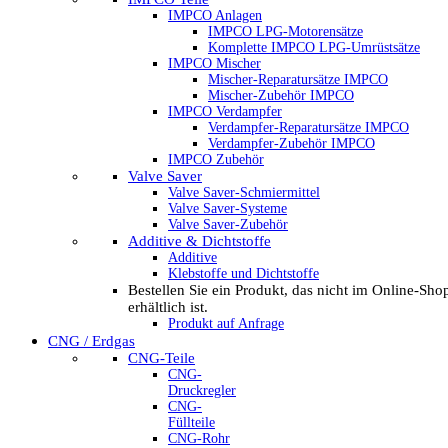
IMPCO Anlagen
IMPCO LPG-Motorensätze
Komplette IMPCO LPG-Umrüstsätze
IMPCO Mischer
Mischer-Reparatursätze IMPCO
Mischer-Zubehör IMPCO
IMPCO Verdampfer
Verdampfer-Reparatursätze IMPCO
Verdampfer-Zubehör IMPCO
IMPCO Zubehör
Valve Saver
Valve Saver-Schmiermittel
Valve Saver-Systeme
Valve Saver-Zubehör
Additive & Dichtstoffe
Additive
Klebstoffe und Dichtstoffe
Bestellen Sie ein Produkt, das nicht im Online-Sho
erhältlich ist.
Produkt auf Anfrage
CNG / Erdgas
CNG-Teile
CNG-
Druckregler
CNG-
Füllteile
CNG-Rohr