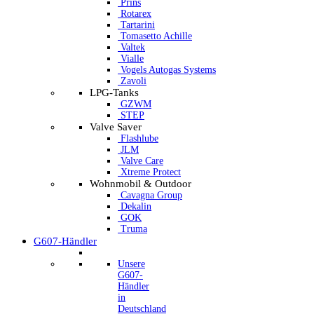
Prins
Rotarex
Tartarini
Tomasetto Achille
Valtek
Vialle
Vogels Autogas Systems
Zavoli
LPG-Tanks
GZWM
STEP
Valve Saver
Flashlube
JLM
Valve Care
Xtreme Protect
Wohnmobil & Outdoor
Cavagna Group
Dekalin
GOK
Truma
G607-Händler
Unsere
G607-
Händler
in
Deutschland