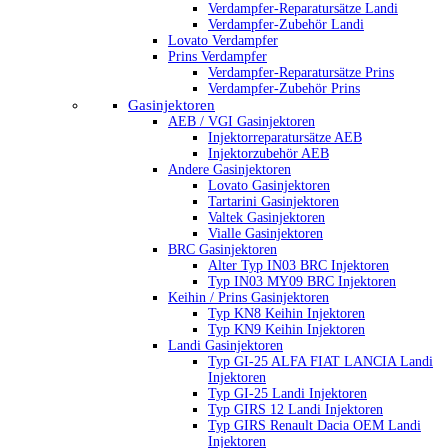
Verdampfer-Reparatursätze Landi
Verdampfer-Zubehör Landi
Lovato Verdampfer
Prins Verdampfer
Verdampfer-Reparatursätze Prins
Verdampfer-Zubehör Prins
Gasinjektoren
AEB / VGI Gasinjektoren
Injektorreparatursätze AEB
Injektorzubehör AEB
Andere Gasinjektoren
Lovato Gasinjektoren
Tartarini Gasinjektoren
Valtek Gasinjektoren
Vialle Gasinjektoren
BRC Gasinjektoren
Alter Typ IN03 BRC Injektoren
Typ IN03 MY09 BRC Injektoren
Keihin / Prins Gasinjektoren
Typ KN8 Keihin Injektoren
Typ KN9 Keihin Injektoren
Landi Gasinjektoren
Typ GI-25 ALFA FIAT LANCIA Landi
Injektoren
Typ GI-25 Landi Injektoren
Typ GIRS 12 Landi Injektoren
Typ GIRS Renault Dacia OEM Landi
Injektoren