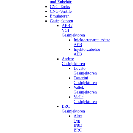
und Zubehör
CNG-Tanks
CNG-Ventile
Emulatoren
Gasinjektoren
AEB /
VGI
Gasinjektoren
Injektorreparatursätze
AEB
Injektorzubehör
AEB
Andere
Gasinjektoren
Lovato
Gasinjektoren
Tartarini
Gasinjektoren
Valtek
Gasinjektoren
Vialle
Gasinjektoren
BRC
Gasinjektoren
Alter
Typ
IN03
BRC