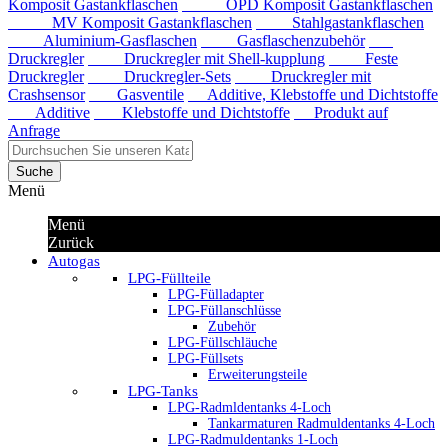
Komposit Gastankflaschen
OPD Komposit Gastankflaschen
MV Komposit Gastankflaschen
Stahlgastankflaschen
Aluminium-Gasflaschen
Gasflaschenzubehör
Druckregler
Druckregler mit Shell-kupplung
Feste
Druckregler
Druckregler-Sets
Druckregler mit
Crashsensor
Gasventile
Additive, Klebstoffe und Dichtstoffe
Additive
Klebstoffe und Dichtstoffe
Produkt auf
Anfrage
Suche
Menü
Menü
Zurück
Autogas
LPG-Füllteile
LPG-Fülladapter
LPG-Füllanschlüsse
Zubehör
LPG-Füllschläuche
LPG-Füllsets
Erweiterungsteile
LPG-Tanks
LPG-Radmldentanks 4-Loch
Tankarmaturen Radmuldentanks 4-Loch
LPG-Radmuldentanks 1-Loch