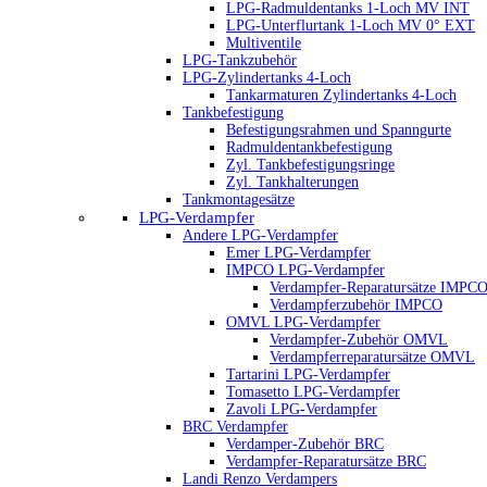
LPG-Radmuldentanks 1-Loch MV INT
LPG-Unterflurtank 1-Loch MV 0° EXT
Multiventile
LPG-Tankzubehör
LPG-Zylindertanks 4-Loch
Tankarmaturen Zylindertanks 4-Loch
Tankbefestigung
Befestigungsrahmen und Spanngurte
Radmuldentankbefestigung
Zyl. Tankbefestigungsringe
Zyl. Tankhalterungen
Tankmontagesätze
LPG-Verdampfer
Andere LPG-Verdampfer
Emer LPG-Verdampfer
IMPCO LPG-Verdampfer
Verdampfer-Reparatursätze IMPC
Verdampferzubehör IMPCO
OMVL LPG-Verdampfer
Verdampfer-Zubehör OMVL
Verdampferreparatursätze OMVL
Tartarini LPG-Verdampfer
Tomasetto LPG-Verdampfer
Zavoli LPG-Verdampfer
BRC Verdampfer
Verdamper-Zubehör BRC
Verdampfer-Reparatursätze BRC
Landi Renzo Verdampers