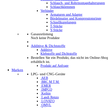
Schlauch- und Rohrmontagehalterungen
Schlauchklemmen
Verbinder
Armaturen und Adapter
Bördelmutter und Kompressionsringe
Schnellkupplungen
T-Stücke
Y-Stücke
Gasausrüstung
Noch keine Produkte
Additive & Dichtstoffe
Additive
Klebstoffe und Dichtstoffe
Bestellen Sie ein Produkt, das nicht im Online-Sho
erhältlich ist.
Produkt auf Anfrage
Marken
LPG- und CNG-Geräte
AEB
BRC M.T.M.
EMER
IMPCO
Keihin
Landi Renzo
LOVATO
OMVL