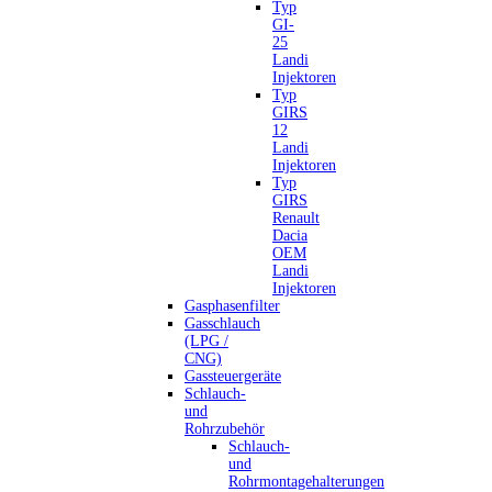
Typ
GI-
25
Landi
Injektoren
Typ
GIRS
12
Landi
Injektoren
Typ
GIRS
Renault
Dacia
OEM
Landi
Injektoren
Gasphasenfilter
Gasschlauch
(LPG /
CNG)
Gassteuergeräte
Schlauch-
und
Rohrzubehör
Schlauch-
und
Rohrmontagehalterungen