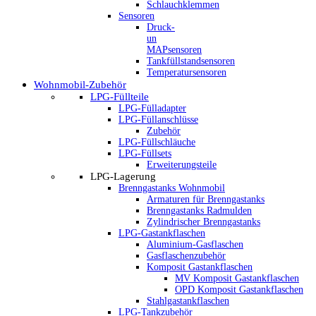
Schlauchklemmen
Sensoren
Druck-
un
MAPsensoren
Tankfüllstandsensoren
Temperatursensoren
Wohnmobil-Zubehör
LPG-Füllteile
LPG-Fülladapter
LPG-Füllanschlüsse
Zubehör
LPG-Füllschläuche
LPG-Füllsets
Erweiterungsteile
LPG-Lagerung
Brenngastanks Wohnmobil
Armaturen für Brenngastanks
Brenngastanks Radmulden
Zylindrischer Brenngastanks
LPG-Gastankflaschen
Aluminium-Gasflaschen
Gasflaschenzubehör
Komposit Gastankflaschen
MV Komposit Gastankflaschen
OPD Komposit Gastankflaschen
Stahlgastankflaschen
LPG-Tankzubehör