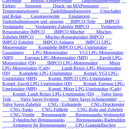
Gasventile
Benzin-Absperrventile
Tankentnahmeventile
Elektro
Sensoren
Druck- un MAPsensoren
Temperatursensoren
Tankfüllstandsensoren
Umschalter
und Relais
Gassteuergeräte
Emulatoren
Tankinhaltsmessung und -anzeige
IMPCO-Teile
IMPCO
Verdampfer
Verdampfer-Zubehör IMPCO
Verdampfer-
Reparatursätze IMPCO
IMPCO Mischer
Mischer-
Zubehör IMPCO
Mischer-Reparatursätze IMPCO
IMPCO Zubehör
IMPCO Anlagen
IMPCO LPG-
Motorensätze
Komplette IMPCO LPG-Umrüstsätze
Gasanlagen
LPG-Motorensätze
VGI LPG-Motorensätze
(MPI)
Eurogas LPG-Motorensätze (MPI)
Zavoli LPG-
Motorensätze (DI)
IMPCO LPG-Motorensätze
Mixer
LPG-Motorensätze (Carb)
Landi Renzo LPG-Motorensätze
(DI)
Komplette LPG-Umrüstsätze
Kompl. VGI LPG-
Umrüstsätze (MPI)
Kompl. IMPCO LPG-Umrüstsätze
Kompl. Zavoli LPG-Umrüstsätze (DI)
Kompl. Eurogas LPG-
Umrüstsätze (MPI)
Kompl. Mixer LPG-Umrüstsätze (Carb)
Kompl. Landi Renzo LPG-Umrüstsätze (DI)
Valve Saver
Teile
Valve Saver-Systeme
Valve Saver-Schmiermittel
Valve Saver-Zubehör
CNG / Erdgasteile
CNG-Druckregler
CNG-Tanks
CNG-Füllteile
CNG-Rohr und Zubehör
CNG-Ventile
Brenngasteile
Brenngastanks Wohnmobil
Zylindrischer Brenngastanks
Brenngastanks Radmulden
Armaturen für Brenngastanks
LPG-Gastankflaschen