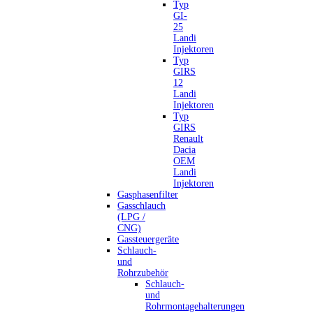
Typ
GI-
25
Landi
Injektoren
Typ
GIRS
12
Landi
Injektoren
Typ
GIRS
Renault
Dacia
OEM
Landi
Injektoren
Gasphasenfilter
Gasschlauch
(LPG /
CNG)
Gassteuergeräte
Schlauch-
und
Rohrzubehör
Schlauch-
und
Rohrmontagehalterungen