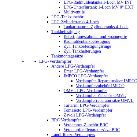
LPG-Radmuldentanks 1-Loch MV INT
LPG-Unterflurtank 1-Loch MV 0° EXT
Multiventile
LPG-Tankzubehör
LPG-Zylindertanks 4-Loch
Tankarmaturen Zylindertanks 4-Loch
Tankbefestigung
Befestigungsrahmen und Spanngurte
Radmuldentankbefestigung
Zyl. Tankbefestigungsringe
Zyl. Tankhalterungen
Tankmontagesätze
LPG-Verdampfer
Andere LPG-Verdampfer
Emer LPG-Verdampfer
IMPCO LPG-Verdampfer
Verdampfer-Reparatursätze IMPC
Verdampferzubehör IMPCO
OMVL LPG-Verdampfer
Verdampfer-Zubehör OMVL
Verdampferreparatursätze OMVL
Tartarini LPG-Verdampfer
Tomasetto LPG-Verdampfer
Zavoli LPG-Verdampfer
BRC Verdampfer
Verdamper-Zubehör BRC
Verdampfer-Reparatursätze BRC
Landi Renzo Verdampers