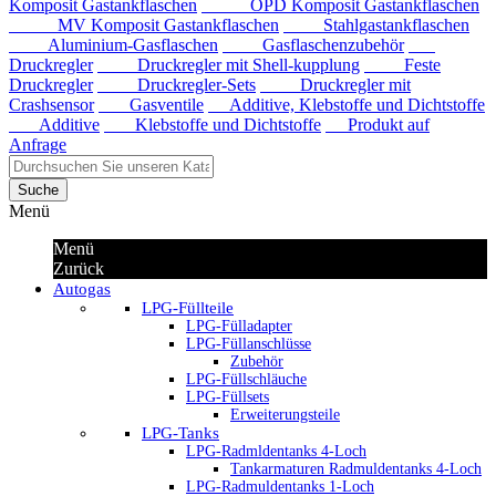
Komposit Gastankflaschen
OPD Komposit Gastankflaschen
MV Komposit Gastankflaschen
Stahlgastankflaschen
Aluminium-Gasflaschen
Gasflaschenzubehör
Druckregler
Druckregler mit Shell-kupplung
Feste
Druckregler
Druckregler-Sets
Druckregler mit
Crashsensor
Gasventile
Additive, Klebstoffe und Dichtstoffe
Additive
Klebstoffe und Dichtstoffe
Produkt auf
Anfrage
Suche
Menü
Menü
Zurück
Autogas
LPG-Füllteile
LPG-Fülladapter
LPG-Füllanschlüsse
Zubehör
LPG-Füllschläuche
LPG-Füllsets
Erweiterungsteile
LPG-Tanks
LPG-Radmldentanks 4-Loch
Tankarmaturen Radmuldentanks 4-Loch
LPG-Radmuldentanks 1-Loch