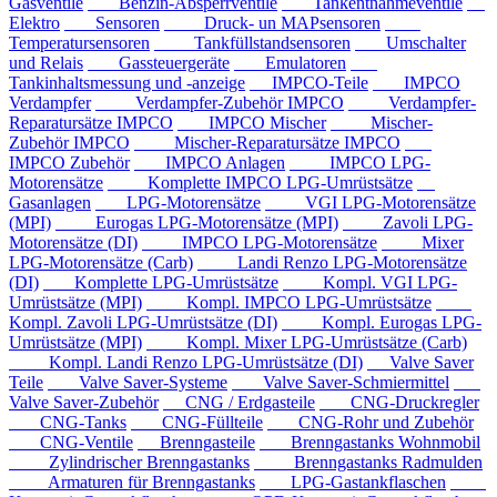
Gasventile
Benzin-Absperrventile
Tankentnahmeventile
Elektro
Sensoren
Druck- un MAPsensoren
Temperatursensoren
Tankfüllstandsensoren
Umschalter
und Relais
Gassteuergeräte
Emulatoren
Tankinhaltsmessung und -anzeige
IMPCO-Teile
IMPCO
Verdampfer
Verdampfer-Zubehör IMPCO
Verdampfer-
Reparatursätze IMPCO
IMPCO Mischer
Mischer-
Zubehör IMPCO
Mischer-Reparatursätze IMPCO
IMPCO Zubehör
IMPCO Anlagen
IMPCO LPG-
Motorensätze
Komplette IMPCO LPG-Umrüstsätze
Gasanlagen
LPG-Motorensätze
VGI LPG-Motorensätze
(MPI)
Eurogas LPG-Motorensätze (MPI)
Zavoli LPG-
Motorensätze (DI)
IMPCO LPG-Motorensätze
Mixer
LPG-Motorensätze (Carb)
Landi Renzo LPG-Motorensätze
(DI)
Komplette LPG-Umrüstsätze
Kompl. VGI LPG-
Umrüstsätze (MPI)
Kompl. IMPCO LPG-Umrüstsätze
Kompl. Zavoli LPG-Umrüstsätze (DI)
Kompl. Eurogas LPG-
Umrüstsätze (MPI)
Kompl. Mixer LPG-Umrüstsätze (Carb)
Kompl. Landi Renzo LPG-Umrüstsätze (DI)
Valve Saver
Teile
Valve Saver-Systeme
Valve Saver-Schmiermittel
Valve Saver-Zubehör
CNG / Erdgasteile
CNG-Druckregler
CNG-Tanks
CNG-Füllteile
CNG-Rohr und Zubehör
CNG-Ventile
Brenngasteile
Brenngastanks Wohnmobil
Zylindrischer Brenngastanks
Brenngastanks Radmulden
Armaturen für Brenngastanks
LPG-Gastankflaschen