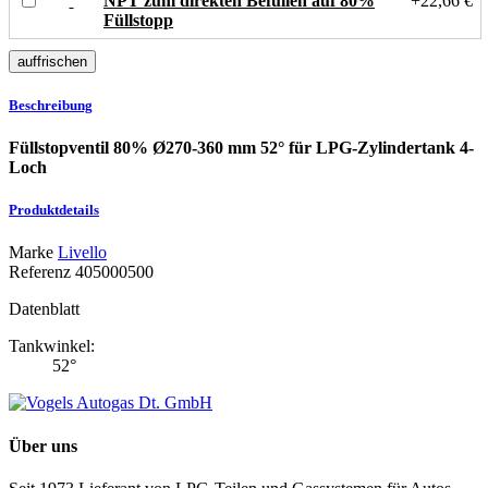
NPT zum direkten Befüllen auf 80%
+22,66 €
Füllstopp
Beschreibung
Füllstopventil 80% Ø270-360 mm 52° für LPG-Zylindertank 4-
Loch
Produktdetails
Marke
Livello
Referenz
405000500
Datenblatt
Tankwinkel:
52°
Über uns