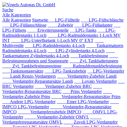
Suche
Alle Kategorien
Alle Kategorien
Startseite
LPG-Füllteile
LPG-Füllschläuche
LPG-Füllanschlüsse
Zubehör
LPG-Fülladapter
LPG-Füllsets
Erweiterungsteile
LPG-Tanks
LPG-
Radmuldentanks 1-Loch
LPG-Radmuldentanks 1-Loch MV
INT
LPG-Unterflurtank 1-Loch MV 0° EXT
Multiventile
LPG-Radmldentanks 4-Loch
Tankarmaturen
Radmuldentanks 4-Loch
LPG-Zylindertanks 4-Loch
Tankarmaturen Zylindertanks 4-Loch
Tankbefestigung
Befestigungsrahmen und Spanngurte
Zyl. Tankhalterungen
Zyl. Tankbefestigungsringe
Radmuldentankbefestigung
Tankmontagesätze
LPG-Tankzubehör
LPG-Verdampfer
Landi Renzo Verdampers
Verdampfer-Zubehör Landi
Verdampfer-Reparatursätze Landi
Lovato Verdampfer
BRC Verdampfer
Verdamper-Zubehör BRC
Verdampfer-Reparatursätze BRC
Prins Verdampfer
Verdampfer-Zubehör Prins
Verdampfer-Reparatursätze Prins
Andere LPG-Verdampfer
Emer LPG-Verdampfer
IMPCO LPG-Verdampfer
Verdampfer-Reparatursätze
IMPCO
Verdampferzubehör IMPCO
OMVL LPG-
Verdampfer
Verdampfer-Zubehör OMVL
Verdampferreparatursätze OMVL
Zavoli LPG-Verdampfer