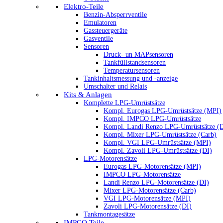
Elektro-Teile
Benzin-Absperrventile
Emulatoren
Gassteuergeräte
Gasventile
Sensoren
Druck- un MAPsensoren
Tankfüllstandsensoren
Temperatursensoren
Tankinhaltsmessung und -anzeige
Umschalter und Relais
Kits & Anlagen
Komplette LPG-Umrüstsätze
Kompl. Eurogas LPG-Umrüstsätze (MPI)
Kompl. IMPCO LPG-Umrüstsätze
Kompl. Landi Renzo LPG-Umrüstsätze (
Kompl. Mixer LPG-Umrüstsätze (Carb)
Kompl. VGI LPG-Umrüstsätze (MPI)
Kompl. Zavoli LPG-Umrüstsätze (DI)
LPG-Motorensätze
Eurogas LPG-Motorensätze (MPI)
IMPCO LPG-Motorensätze
Landi Renzo LPG-Motorensätze (DI)
Mixer LPG-Motorensätze (Carb)
VGI LPG-Motorensätze (MPI)
Zavoli LPG-Motorensätze (DI)
Tankmontagesätze
IMPCO Teile