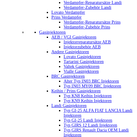
Verdampfer-Reparatursätze Landi
Verdampfer-Zubehör Landi
Lovato Verdampfer
Prins Verdampfer
Verdampfer-Reparatursätze Prins
Verdampfer-Zubehör Prins
Gasinjektoren
AEB / VGI Gasinjektoren
Injektorreparatursätze AEB
Injektorzubehör AEB
Andere Gasinjektoren
Lovato Gasinjektoren
Tartarini Gasinjektoren
Valtek Gasinjektoren
Vialle Gasinjektoren
BRC Gasinjektoren
Alter Typ IN03 BRC Injektoren
Typ IN03 MY09 BRC Injektoren
Keihin / Prins Gasinjektoren
Typ KN8 Keihin Injektoren
Typ KN9 Keihin Injektoren
Landi Gasinjektoren
Typ GI-25 ALFA FIAT LANCIA Landi
Injektoren
Typ GI-25 Landi Injektoren
Typ GIRS 12 Landi Injektoren
Typ GIRS Renault Dacia OEM Landi
Injektoren