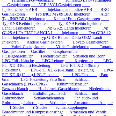
Tartarini LPG-Verdampfer
Tomasetto LPG-Verdampfer
Gasinjektoren
AEB / VGI Gasinjektoren
Injektorzubehör AEB
Injektorreparatursätze AEB
BRC
Gasinjektoren
Typ IN03 MY09 BRC Injektoren
Alter
Typ IN03 BRC Injektoren
Keihin / Prins Gasinjektoren
Typ KN8 Keihin Injektoren
Typ KN9 Keihin Injektoren
Landi Gasinjektoren
Typ GI-25 Landi Injektoren
Typ
GI-25 ALFA FIAT LANCIA Landi Injektoren
Typ GIRS 12
Landi Injektoren
Typ GIRS Renault Dacia OEM Landi
Injektoren
Andere Gasinjektoren
Lovato Gasinjektoren
Valtek Gasinjektoren
Vialle Gasinjektoren
Tartarini
Gasinjektoren
Gasfilter
Gasphasenfilter
Flüssigphasenfilter
Hochdruckfilter
Schlauch und Rohr
LPG-Füllschläuche
LPG-Leitung
Kupferrohr
LPG-
FIT XD-3 (6mm) Flexleitung
LPG-FIT XD-4 (8mm)
Flexleitung
LPG-FIT XD-5 (8-10mm) Flexleitung
LPG-
FIT XD-6 (12mm) LPG-Flexleitung
LPG-Flexleitung Faro
6mm
LPG-Flexleitung Faro 8mm
Schlauch
Gasschlauch (LPG / CNG)
Kühlmittelschlauch
Benzinschlauch
Hochdruck-Gasschlauch
Niederdruck-
Gasschlauch
Entlüftungsschlauch
Schlauch- und
Rohrzubehör
Schlauchklemmen
Schlauch- und
Rohrmontagehalterungen
Verbinder
Armaturen und Adapter
T-Stücke
Y-Stücke
Schnellkupplungen
Bördelmutter und Kompressionsringe
Armaturen und Ventile