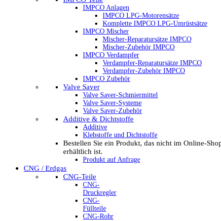
IMPCO Anlagen
IMPCO LPG-Motorensätze
Komplette IMPCO LPG-Umrüstsätze
IMPCO Mischer
Mischer-Reparatursätze IMPCO
Mischer-Zubehör IMPCO
IMPCO Verdampfer
Verdampfer-Reparatursätze IMPCO
Verdampfer-Zubehör IMPCO
IMPCO Zubehör
Valve Saver
Valve Saver-Schmiermittel
Valve Saver-Systeme
Valve Saver-Zubehör
Additive & Dichtstoffe
Additive
Klebstoffe und Dichtstoffe
Bestellen Sie ein Produkt, das nicht im Online-Sho
erhältlich ist.
Produkt auf Anfrage
CNG / Erdgas
CNG-Teile
CNG-
Druckregler
CNG-
Füllteile
CNG-Rohr