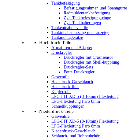
Tankbefestigung
Befestigungsrahmen und Spanngurte
Radmuldentankbefestigung
Zyl. Tankbefestigungsringe
Zyl. Tankhalterungen
Tankentnahmeventile
Tankinhaltsmessung und -anzeige
Tankmontagesätze
Hochdruck-Teile
Armaturen und Adapter
Druckregler
Druckregler mit Crashsensor
Druckregler mit Shell-kupplung
Druckregler-Sets
Feste Druckregler
Gasventile
Hochdruck-Gasschlauch
Hochdruckfilter
Kupferrohr
LPG-FIT XD-5 (8-10mm) Flexleitung
LPG-Flexleitung Faro 8mm
Schnellkupplungen
Niederdruck-Teile
Gasventile
LPG-FIT XD-5 (8-10mm) Flexleitung
LPG-Flexleitung Faro 8mm
Niederdruck-Gasschlauch
Schlauch- und Rohrzubehör