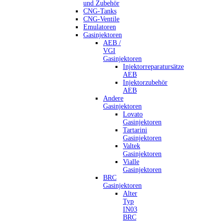
und Zubehör
CNG-Tanks
CNG-Ventile
Emulatoren
Gasinjektoren
AEB /
VGI
Gasinjektoren
Injektorreparatursätze
AEB
Injektorzubehör
AEB
Andere
Gasinjektoren
Lovato
Gasinjektoren
Tartarini
Gasinjektoren
Valtek
Gasinjektoren
Vialle
Gasinjektoren
BRC
Gasinjektoren
Alter
Typ
IN03
BRC