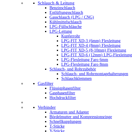
Schlauch & Leitung
Benzinschlauch
Entlüftungsschlauch
Gasschlauch (LPG / CNG)
Kühlmittelschlauch
LPG-Füllschläuche
LPG-Leitung
Kupferrohr
LPG-FIT XD-3 (6mm) Flexleitung
LPG-FIT XD-4 (8mm) Flexleitung
LPG-FIT XD-5 (8-10mm) Flexleitung
LPG-FIT XD-6 (12mm) LPG-Flexleitung
LPG-Flexleitung Faro 6mm
LPG-Flexleitung Faro 8mm
Schlauch- und Rohrzubehör
Schlauch- und Rohrmontagehalterungen
Schlauchklemmen
Gasfilter
Flüssigphasenfilter
Gasphasenfilter
Hochdruckfilter
Verbinder
Armaturen und Adapter
Bördelmutter und Kompressionsringe
Schnellkupplungen
T-Stücke
Y-Stücke