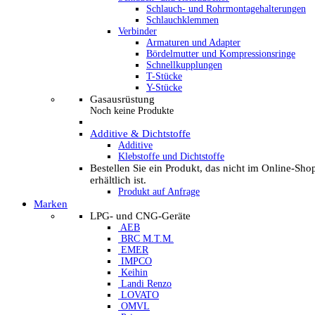
Schlauch- und Rohrmontagehalterungen
Schlauchklemmen
Verbinder
Armaturen und Adapter
Bördelmutter und Kompressionsringe
Schnellkupplungen
T-Stücke
Y-Stücke
Gasausrüstung
Noch keine Produkte
Additive & Dichtstoffe
Additive
Klebstoffe und Dichtstoffe
Bestellen Sie ein Produkt, das nicht im Online-Sho
erhältlich ist.
Produkt auf Anfrage
Marken
LPG- und CNG-Geräte
AEB
BRC M.T.M.
EMER
IMPCO
Keihin
Landi Renzo
LOVATO
OMVL