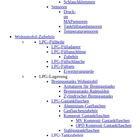
Schlauchklemmen
Sensoren
Druck-
un
MAPsensoren
Tankfüllstandsensoren
Temperatursensoren
Wohnmobil-Zubehör
LPG-Füllteile
LPG-Fülladapter
LPG-Füllanschlüsse
Zubehör
LPG-Füllschläuche
LPG-Füllsets
Erweiterungsteile
LPG-Lagerung
Brenngastanks Wohnmobil
Armaturen für Brenngastanks
Brenngastanks Radmulden
Zylindrischer Brenngastanks
LPG-Gastankflaschen
Aluminium-Gasflaschen
Gasflaschenzubehör
Komposit Gastankflaschen
MV Komposit Gastankflaschen
OPD Komposit Gastankflaschen
Stahlgastankflaschen
LPG-Tankzubehör