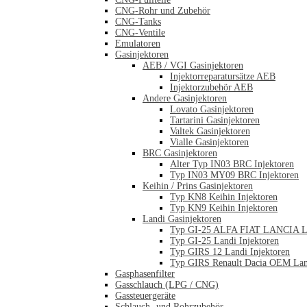
CNG-Rohr und Zubehör
CNG-Tanks
CNG-Ventile
Emulatoren
Gasinjektoren
AEB / VGI Gasinjektoren
Injektorreparatursätze AEB
Injektorzubehör AEB
Andere Gasinjektoren
Lovato Gasinjektoren
Tartarini Gasinjektoren
Valtek Gasinjektoren
Vialle Gasinjektoren
BRC Gasinjektoren
Alter Typ IN03 BRC Injektoren
Typ IN03 MY09 BRC Injektoren
Keihin / Prins Gasinjektoren
Typ KN8 Keihin Injektoren
Typ KN9 Keihin Injektoren
Landi Gasinjektoren
Typ GI-25 ALFA FIAT LANCIA La
Typ GI-25 Landi Injektoren
Typ GIRS 12 Landi Injektoren
Typ GIRS Renault Dacia OEM Land
Gasphasenfilter
Gasschlauch (LPG / CNG)
Gassteuergeräte
Schlauch- und Rohrzubehör