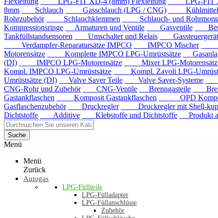
Flexleitung
LPG-FIT XD-4 (8mm) Flexleitung
LPG-FIT XD-5
8mm
Schlauch
Gasschlauch (LPG / CNG)
Kühlmittels
Rohrzubehör
Schlauchklemmen
Schlauch- und Rohrmontag
Kompressionsringe
Armaturen und Ventile
Gasventile
Benzi
Tankfüllstandsensoren
Umschalter und Relais
Gassteuergerät
Verdampfer-Reparatursätze IMPCO
IMPCO Mischer
Mis
Motorensätze
Komplette IMPCO LPG-Umrüstsätze
Gasanla
(DI)
IMPCO LPG-Motorensätze
Mixer LPG-Motorensätze
Kompl. IMPCO LPG-Umrüstsätze
Kompl. Zavoli LPG-Umrüstsä
Umrüstsätze (DI)
Valve Saver Teile
Valve Saver-Systeme
Val
CNG-Rohr und Zubehör
CNG-Ventile
Brenngasteile
Brenng
Gastankflaschen
Komposit Gastankflaschen
OPD Komposit 
Gasflaschenzubehör
Druckregler
Druckregler mit Shell-kup
Dichtstoffe
Additive
Klebstoffe und Dichtstoffe
Produkt au
Suche
Menü
Menü
Zurück
Autogas
LPG-Füllteile
LPG-Fülladapter
LPG-Füllanschlüsse
Zubehör