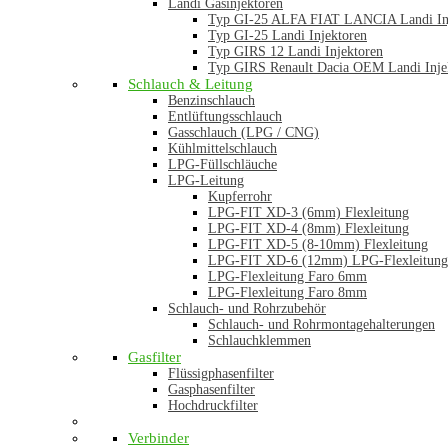
Landi Gasinjektoren
Typ GI-25 ALFA FIAT LANCIA Landi In
Typ GI-25 Landi Injektoren
Typ GIRS 12 Landi Injektoren
Typ GIRS Renault Dacia OEM Landi Inje
Schlauch & Leitung
Benzinschlauch
Entlüftungsschlauch
Gasschlauch (LPG / CNG)
Kühlmittelschlauch
LPG-Füllschläuche
LPG-Leitung
Kupferrohr
LPG-FIT XD-3 (6mm) Flexleitung
LPG-FIT XD-4 (8mm) Flexleitung
LPG-FIT XD-5 (8-10mm) Flexleitung
LPG-FIT XD-6 (12mm) LPG-Flexleitung
LPG-Flexleitung Faro 6mm
LPG-Flexleitung Faro 8mm
Schlauch- und Rohrzubehör
Schlauch- und Rohrmontagehalterungen
Schlauchklemmen
Gasfilter
Flüssigphasenfilter
Gasphasenfilter
Hochdruckfilter
Verbinder