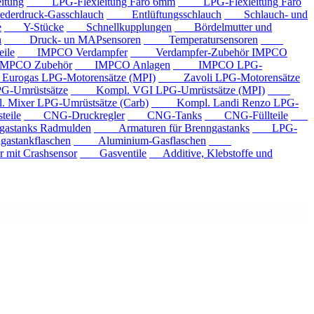
tung
LPG-Flexleitung Faro 6mm
LPG-Flexleitung Faro
rdruck-Gasschlauch
Entlüftungsschlauch
Schlauch- und
e
Y-Stücke
Schnellkupplungen
Bördelmutter und
n
Druck- un MAPsensoren
Temperatursensoren
ile
IMPCO Verdampfer
Verdampfer-Zubehör IMPCO
CO Zubehör
IMPCO Anlagen
IMPCO LPG-
ogas LPG-Motorensätze (MPI)
Zavoli LPG-Motorensätze
-Umrüstsätze
Kompl. VGI LPG-Umrüstsätze (MPI)
xer LPG-Umrüstsätze (Carb)
Kompl. Landi Renzo LPG-
eile
CNG-Druckregler
CNG-Tanks
CNG-Füllteile
tanks Radmulden
Armaturen für Brenngastanks
LPG-
stankflaschen
Aluminium-Gasflaschen
it Crashsensor
Gasventile
Additive, Klebstoffe und