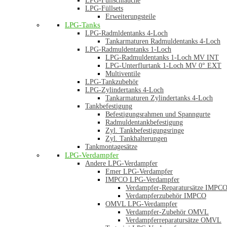
LPG-Füllschläuche
LPG-Füllsets
Erweiterungsteile
LPG-Tanks
LPG-Radmldentanks 4-Loch
Tankarmaturen Radmuldentanks 4-Loch
LPG-Radmuldentanks 1-Loch
LPG-Radmuldentanks 1-Loch MV INT
LPG-Unterflurtank 1-Loch MV 0° EXT
Multiventile
LPG-Tankzubehör
LPG-Zylindertanks 4-Loch
Tankarmaturen Zylindertanks 4-Loch
Tankbefestigung
Befestigungsrahmen und Spanngurte
Radmuldentankbefestigung
Zyl. Tankbefestigungsringe
Zyl. Tankhalterungen
Tankmontagesätze
LPG-Verdampfer
Andere LPG-Verdampfer
Emer LPG-Verdampfer
IMPCO LPG-Verdampfer
Verdampfer-Reparatursätze IMPC
Verdampferzubehör IMPCO
OMVL LPG-Verdampfer
Verdampfer-Zubehör OMVL
Verdampferreparatursätze OMVL