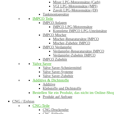
Mixer LPG-Motorensätze (Carb)
VGI LPG-Motorensätze (MPI)
Zavoli LPG-Motorensätze (DI)
Tankmontagesätze
IMPCO Teile
IMPCO Anlagen
IMPCO LPG-Motorensätze
Komplette IMPCO LPG-Umrüstsätze
IMPCO Mischer
Mischer-Reparatursätze IMPCO
Mischer-Zubehör IMPCO
IMPCO Verdampfer
Verdampfer-Reparatursätze IMPCO
Verdampfer-Zubehör IMPCO
IMPCO Zubehör
Valve Saver
Valve Saver-Schmiermittel
Valve Saver-Systeme
Valve Saver-Zubehör
Additive & Dichtstoffe
Additive
Klebstoffe und Dichtstoffe
Bestellen Sie ein Produkt, das nicht im Online-Shop 
Produkt auf Anfrage
CNG / Erdgas
CNG-Teile
CNG-Druckregler
CNG-Füllteile