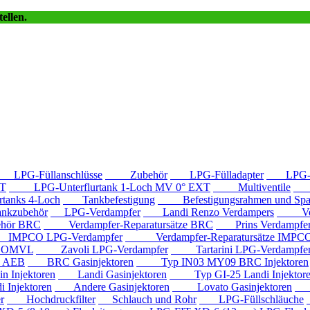
ellen.
LPG-Füllanschlüsse
Zubehör
LPG-Fülladapter
LPG-Fü
T
LPG-Unterflurtank 1-Loch MV 0° EXT
Multiventile
LP
anks 4-Loch
Tankbefestigung
Befestigungsrahmen und Spa
kzubehör
LPG-Verdampfer
Landi Renzo Verdampers
Verda
hör BRC
Verdampfer-Reparatursätze BRC
Prins Verdampfe
PCO LPG-Verdampfer
Verdampfer-Reparatursätze IMPC
e OMVL
Zavoli LPG-Verdampfer
Tartarini LPG-Verdampfe
e AEB
BRC Gasinjektoren
Typ IN03 MY09 BRC Injektoren
Injektoren
Landi Gasinjektoren
Typ GI-25 Landi Injektor
Injektoren
Andere Gasinjektoren
Lovato Gasinjektoren
Va
r
Hochdruckfilter
Schlauch und Rohr
LPG-Füllschläuche