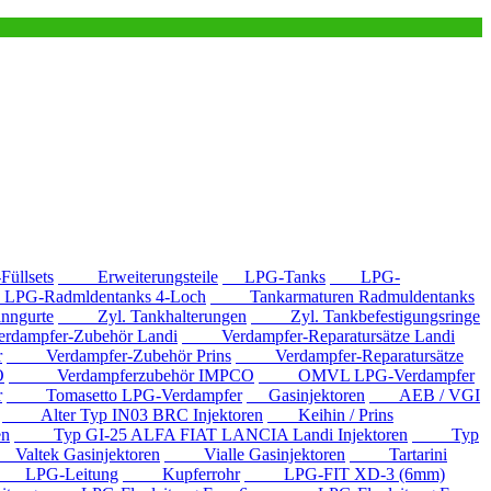
llsets
Erweiterungsteile
LPG-Tanks
LPG-
G-Radmldentanks 4-Loch
Tankarmaturen Radmuldentanks
nngurte
Zyl. Tankhalterungen
Zyl. Tankbefestigungsringe
mpfer-Zubehör Landi
Verdampfer-Reparatursätze Landi
r
Verdampfer-Zubehör Prins
Verdampfer-Reparatursätze
O
Verdampferzubehör IMPCO
OMVL LPG-Verdampfer
r
Tomasetto LPG-Verdampfer
Gasinjektoren
AEB / VGI
Alter Typ IN03 BRC Injektoren
Keihin / Prins
en
Typ GI-25 ALFA FIAT LANCIA Landi Injektoren
Typ
ltek Gasinjektoren
Vialle Gasinjektoren
Tartarini
LPG-Leitung
Kupferrohr
LPG-FIT XD-3 (6mm)