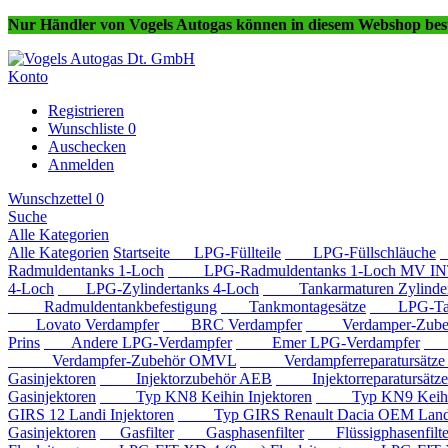
Nur Händler von Vogels Autogas können in diesem Webshop best
Konto
Registrieren
Wunschliste
0
Auschecken
Anmelden
Wunschzettel
0
Suche
Alle Kategorien
Alle Kategorien
Startseite
LPG-Füllteile
LPG-Füllschläuche
Radmuldentanks 1-Loch
LPG-Radmuldentanks 1-Loch MV IN
4-Loch
LPG-Zylindertanks 4-Loch
Tankarmaturen Zylindert
Radmuldentankbefestigung
Tankmontagesätze
LPG-Tan
Lovato Verdampfer
BRC Verdampfer
Verdamper-Zube
Prins
Andere LPG-Verdampfer
Emer LPG-Verdampfer
IM
Verdampfer-Zubehör OMVL
Verdampferreparatursätz
Gasinjektoren
Injektorzubehör AEB
Injektorreparatursätz
Gasinjektoren
Typ KN8 Keihin Injektoren
Typ KN9 Keihin 
GIRS 12 Landi Injektoren
Typ GIRS Renault Dacia OEM Landi 
Gasinjektoren
Gasfilter
Gasphasenfilter
Flüssigphasenfilte