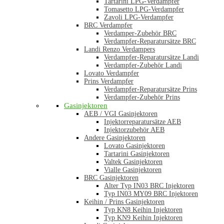
Tartarini LPG-Verdampfer
Tomasetto LPG-Verdampfer
Zavoli LPG-Verdampfer
BRC Verdampfer
Verdamper-Zubehör BRC
Verdampfer-Reparatursätze BRC
Landi Renzo Verdampers
Verdampfer-Reparatursätze Landi
Verdampfer-Zubehör Landi
Lovato Verdampfer
Prins Verdampfer
Verdampfer-Reparatursätze Prins
Verdampfer-Zubehör Prins
Gasinjektoren
AEB / VGI Gasinjektoren
Injektorreparatursätze AEB
Injektorzubehör AEB
Andere Gasinjektoren
Lovato Gasinjektoren
Tartarini Gasinjektoren
Valtek Gasinjektoren
Vialle Gasinjektoren
BRC Gasinjektoren
Alter Typ IN03 BRC Injektoren
Typ IN03 MY09 BRC Injektoren
Keihin / Prins Gasinjektoren
Typ KN8 Keihin Injektoren
Typ KN9 Keihin Injektoren