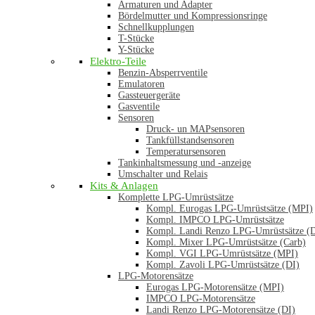
Armaturen und Adapter
Bördelmutter und Kompressionsringe
Schnellkupplungen
T-Stücke
Y-Stücke
Elektro-Teile
Benzin-Absperrventile
Emulatoren
Gassteuergeräte
Gasventile
Sensoren
Druck- un MAPsensoren
Tankfüllstandsensoren
Temperatursensoren
Tankinhaltsmessung und -anzeige
Umschalter und Relais
Kits & Anlagen
Komplette LPG-Umrüstsätze
Kompl. Eurogas LPG-Umrüstsätze (MPI)
Kompl. IMPCO LPG-Umrüstsätze
Kompl. Landi Renzo LPG-Umrüstsätze (
Kompl. Mixer LPG-Umrüstsätze (Carb)
Kompl. VGI LPG-Umrüstsätze (MPI)
Kompl. Zavoli LPG-Umrüstsätze (DI)
LPG-Motorensätze
Eurogas LPG-Motorensätze (MPI)
IMPCO LPG-Motorensätze
Landi Renzo LPG-Motorensätze (DI)