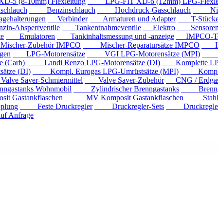
 (8-10mm) Flexleitung
LPG-FIT XD-6 (12mm) LPG-Flexlei
chlauch
Benzinschlauch
Hochdruck-Gasschlauch
Niede
ehalterungen
Verbinder
Armaturen und Adapter
T-Stück
n-Absperrventile
Tankentnahmeventile
Elektro
Sensore
e
Emulatoren
Tankinhaltsmessung und -anzeige
IMPCO-Te
cher-Zubehör IMPCO
Mischer-Reparatursätze IMPCO
IMP
gen
LPG-Motorensätze
VGI LPG-Motorensätze (MPI)
Eur
 (Carb)
Landi Renzo LPG-Motorensätze (DI)
Komplette LPG
tze (DI)
Kompl. Eurogas LPG-Umrüstsätze (MPI)
Kompl. Mi
ve Saver-Schmiermittel
Valve Saver-Zubehör
CNG / Erdgast
astanks Wohnmobil
Zylindrischer Brenngastanks
Brenngas
Gastankflaschen
MV Komposit Gastankflaschen
Stahlga
plung
Feste Druckregler
Druckregler-Sets
Druckregler m
f Anfrage