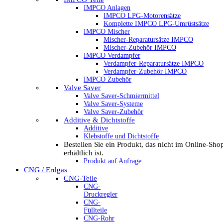
IMPCO Anlagen
IMPCO LPG-Motorensätze
Komplette IMPCO LPG-Umrüstsätze
IMPCO Mischer
Mischer-Reparatursätze IMPCO
Mischer-Zubehör IMPCO
IMPCO Verdampfer
Verdampfer-Reparatursätze IMPCO
Verdampfer-Zubehör IMPCO
IMPCO Zubehör
Valve Saver
Valve Saver-Schmiermittel
Valve Saver-Systeme
Valve Saver-Zubehör
Additive & Dichtstoffe
Additive
Klebstoffe und Dichtstoffe
Bestellen Sie ein Produkt, das nicht im Online-Sho
erhältlich ist.
Produkt auf Anfrage
CNG / Erdgas
CNG-Teile
CNG-
Druckregler
CNG-
Füllteile
CNG-Rohr