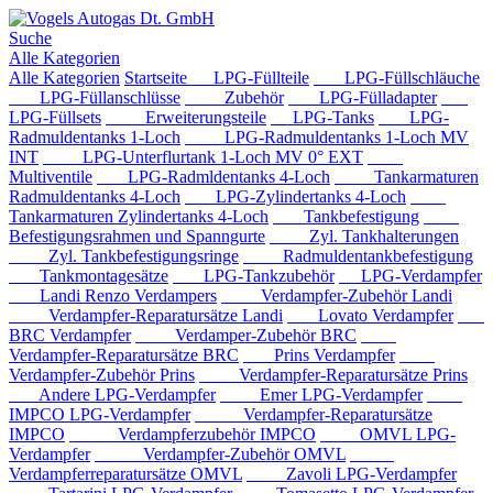
Suche
Alle Kategorien
Alle Kategorien
Startseite
LPG-Füllteile
LPG-Füllschläuche
LPG-Füllanschlüsse
Zubehör
LPG-Fülladapter
LPG-Füllsets
Erweiterungsteile
LPG-Tanks
LPG-
Radmuldentanks 1-Loch
LPG-Radmuldentanks 1-Loch MV
INT
LPG-Unterflurtank 1-Loch MV 0° EXT
Multiventile
LPG-Radmldentanks 4-Loch
Tankarmaturen
Radmuldentanks 4-Loch
LPG-Zylindertanks 4-Loch
Tankarmaturen Zylindertanks 4-Loch
Tankbefestigung
Befestigungsrahmen und Spanngurte
Zyl. Tankhalterungen
Zyl. Tankbefestigungsringe
Radmuldentankbefestigung
Tankmontagesätze
LPG-Tankzubehör
LPG-Verdampfer
Landi Renzo Verdampers
Verdampfer-Zubehör Landi
Verdampfer-Reparatursätze Landi
Lovato Verdampfer
BRC Verdampfer
Verdamper-Zubehör BRC
Verdampfer-Reparatursätze BRC
Prins Verdampfer
Verdampfer-Zubehör Prins
Verdampfer-Reparatursätze Prins
Andere LPG-Verdampfer
Emer LPG-Verdampfer
IMPCO LPG-Verdampfer
Verdampfer-Reparatursätze
IMPCO
Verdampferzubehör IMPCO
OMVL LPG-
Verdampfer
Verdampfer-Zubehör OMVL
Verdampferreparatursätze OMVL
Zavoli LPG-Verdampfer