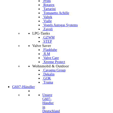
Prins
Rotarex
Tartarini
Tomasetto Achille
Valtek
Vialle
Vogels Autogas Systems
Zavoli
LPG-Tanks
GZWM
STEP
Valve Saver
Flashlube
JLM
Valve Care
Xtreme Protect
Wohnmobil & Outdoor
Cavagna Group
Dekalin
GOK
Truma
G607-Händler
Unsere
G607-
Händler
in
Deutschland