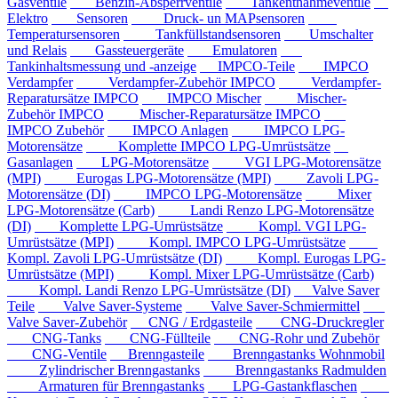
Gasventile
Benzin-Absperrventile
Tankentnahmeventile
Elektro
Sensoren
Druck- un MAPsensoren
Temperatursensoren
Tankfüllstandsensoren
Umschalter
und Relais
Gassteuergeräte
Emulatoren
Tankinhaltsmessung und -anzeige
IMPCO-Teile
IMPCO
Verdampfer
Verdampfer-Zubehör IMPCO
Verdampfer-
Reparatursätze IMPCO
IMPCO Mischer
Mischer-
Zubehör IMPCO
Mischer-Reparatursätze IMPCO
IMPCO Zubehör
IMPCO Anlagen
IMPCO LPG-
Motorensätze
Komplette IMPCO LPG-Umrüstsätze
Gasanlagen
LPG-Motorensätze
VGI LPG-Motorensätze
(MPI)
Eurogas LPG-Motorensätze (MPI)
Zavoli LPG-
Motorensätze (DI)
IMPCO LPG-Motorensätze
Mixer
LPG-Motorensätze (Carb)
Landi Renzo LPG-Motorensätze
(DI)
Komplette LPG-Umrüstsätze
Kompl. VGI LPG-
Umrüstsätze (MPI)
Kompl. IMPCO LPG-Umrüstsätze
Kompl. Zavoli LPG-Umrüstsätze (DI)
Kompl. Eurogas LPG-
Umrüstsätze (MPI)
Kompl. Mixer LPG-Umrüstsätze (Carb)
Kompl. Landi Renzo LPG-Umrüstsätze (DI)
Valve Saver
Teile
Valve Saver-Systeme
Valve Saver-Schmiermittel
Valve Saver-Zubehör
CNG / Erdgasteile
CNG-Druckregler
CNG-Tanks
CNG-Füllteile
CNG-Rohr und Zubehör
CNG-Ventile
Brenngasteile
Brenngastanks Wohnmobil
Zylindrischer Brenngastanks
Brenngastanks Radmulden
Armaturen für Brenngastanks
LPG-Gastankflaschen