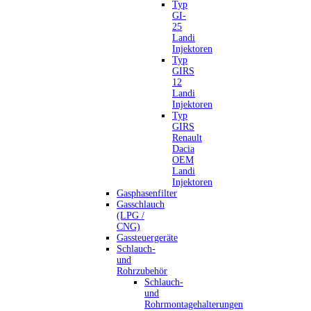
Typ
GI-
25
Landi
Injektoren
Typ
GIRS
12
Landi
Injektoren
Typ
GIRS
Renault
Dacia
OEM
Landi
Injektoren
Gasphasenfilter
Gasschlauch
(LPG /
CNG)
Gassteuergeräte
Schlauch-
und
Rohrzubehör
Schlauch-
und
Rohrmontagehalterungen