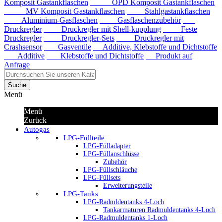
Komposit Gastankflaschen
OPD Komposit Gastankflaschen
MV Komposit Gastankflaschen
Stahlgastankflaschen
Aluminium-Gasflaschen
Gasflaschenzubehör
Druckregler
Druckregler mit Shell-kupplung
Feste
Druckregler
Druckregler-Sets
Druckregler mit
Crashsensor
Gasventile
Additive, Klebstoffe und Dichtstoffe
Additive
Klebstoffe und Dichtstoffe
Produkt auf
Anfrage
Suche
Menü
Menü
Zurück
Autogas
LPG-Füllteile
LPG-Fülladapter
LPG-Füllanschlüsse
Zubehör
LPG-Füllschläuche
LPG-Füllsets
Erweiterungsteile
LPG-Tanks
LPG-Radmldentanks 4-Loch
Tankarmaturen Radmuldentanks 4-Loch
LPG-Radmuldentanks 1-Loch