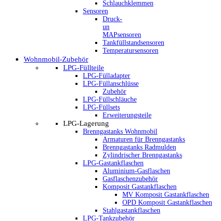
Schlauchklemmen
Sensoren
Druck-
un
MAPsensoren
Tankfüllstandsensoren
Temperatursensoren
Wohnmobil-Zubehör
LPG-Füllteile
LPG-Fülladapter
LPG-Füllanschlüsse
Zubehör
LPG-Füllschläuche
LPG-Füllsets
Erweiterungsteile
LPG-Lagerung
Brenngastanks Wohnmobil
Armaturen für Brenngastanks
Brenngastanks Radmulden
Zylindrischer Brenngastanks
LPG-Gastankflaschen
Aluminium-Gasflaschen
Gasflaschenzubehör
Komposit Gastankflaschen
MV Komposit Gastankflaschen
OPD Komposit Gastankflaschen
Stahlgastankflaschen
LPG-Tankzubehör