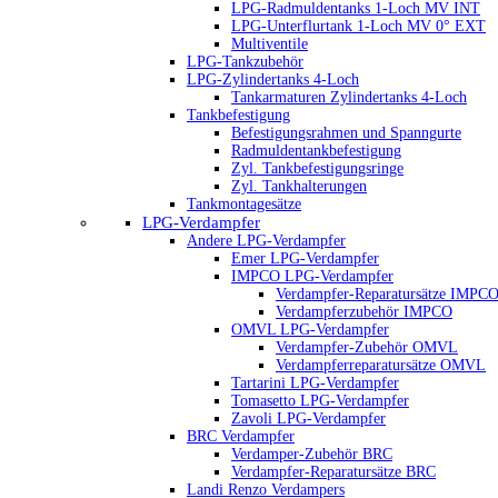
LPG-Radmuldentanks 1-Loch MV INT
LPG-Unterflurtank 1-Loch MV 0° EXT
Multiventile
LPG-Tankzubehör
LPG-Zylindertanks 4-Loch
Tankarmaturen Zylindertanks 4-Loch
Tankbefestigung
Befestigungsrahmen und Spanngurte
Radmuldentankbefestigung
Zyl. Tankbefestigungsringe
Zyl. Tankhalterungen
Tankmontagesätze
LPG-Verdampfer
Andere LPG-Verdampfer
Emer LPG-Verdampfer
IMPCO LPG-Verdampfer
Verdampfer-Reparatursätze IMPC
Verdampferzubehör IMPCO
OMVL LPG-Verdampfer
Verdampfer-Zubehör OMVL
Verdampferreparatursätze OMVL
Tartarini LPG-Verdampfer
Tomasetto LPG-Verdampfer
Zavoli LPG-Verdampfer
BRC Verdampfer
Verdamper-Zubehör BRC
Verdampfer-Reparatursätze BRC
Landi Renzo Verdampers