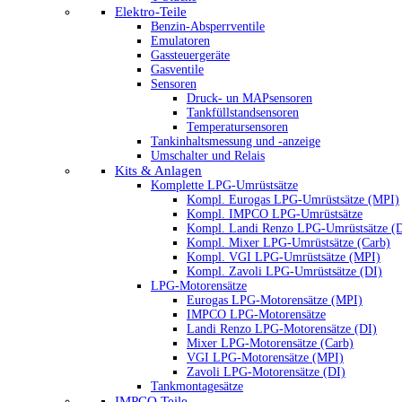
Elektro-Teile
Benzin-Absperrventile
Emulatoren
Gassteuergeräte
Gasventile
Sensoren
Druck- un MAPsensoren
Tankfüllstandsensoren
Temperatursensoren
Tankinhaltsmessung und -anzeige
Umschalter und Relais
Kits & Anlagen
Komplette LPG-Umrüstsätze
Kompl. Eurogas LPG-Umrüstsätze (MPI)
Kompl. IMPCO LPG-Umrüstsätze
Kompl. Landi Renzo LPG-Umrüstsätze (
Kompl. Mixer LPG-Umrüstsätze (Carb)
Kompl. VGI LPG-Umrüstsätze (MPI)
Kompl. Zavoli LPG-Umrüstsätze (DI)
LPG-Motorensätze
Eurogas LPG-Motorensätze (MPI)
IMPCO LPG-Motorensätze
Landi Renzo LPG-Motorensätze (DI)
Mixer LPG-Motorensätze (Carb)
VGI LPG-Motorensätze (MPI)
Zavoli LPG-Motorensätze (DI)
Tankmontagesätze
IMPCO Teile