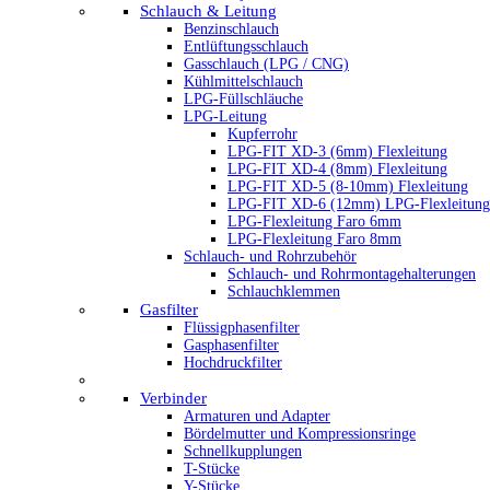
Schlauch & Leitung
Benzinschlauch
Entlüftungsschlauch
Gasschlauch (LPG / CNG)
Kühlmittelschlauch
LPG-Füllschläuche
LPG-Leitung
Kupferrohr
LPG-FIT XD-3 (6mm) Flexleitung
LPG-FIT XD-4 (8mm) Flexleitung
LPG-FIT XD-5 (8-10mm) Flexleitung
LPG-FIT XD-6 (12mm) LPG-Flexleitung
LPG-Flexleitung Faro 6mm
LPG-Flexleitung Faro 8mm
Schlauch- und Rohrzubehör
Schlauch- und Rohrmontagehalterungen
Schlauchklemmen
Gasfilter
Flüssigphasenfilter
Gasphasenfilter
Hochdruckfilter
Verbinder
Armaturen und Adapter
Bördelmutter und Kompressionsringe
Schnellkupplungen
T-Stücke
Y-Stücke