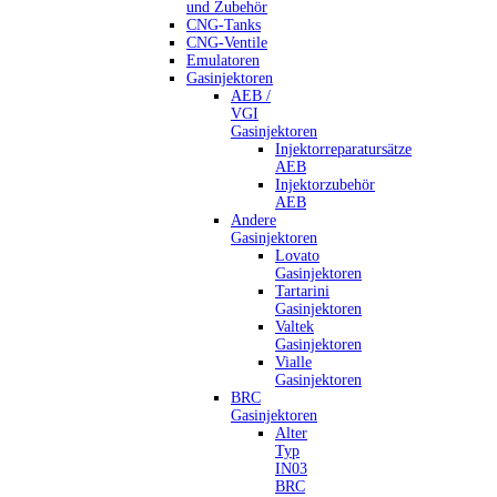
und Zubehör
CNG-Tanks
CNG-Ventile
Emulatoren
Gasinjektoren
AEB /
VGI
Gasinjektoren
Injektorreparatursätze
AEB
Injektorzubehör
AEB
Andere
Gasinjektoren
Lovato
Gasinjektoren
Tartarini
Gasinjektoren
Valtek
Gasinjektoren
Vialle
Gasinjektoren
BRC
Gasinjektoren
Alter
Typ
IN03
BRC