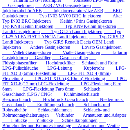
Tartarini LPG-Verdampfer
Tomasetto LPG-Verdampfer
Gasinjektoren
AEB / VGI Gasinjektoren
Injektorzubehör AEB
Injektorreparatursätze AEB
BRC
Gasinjektoren
Typ IN03 MY09 BRC Injektoren
Alter
Typ IN03 BRC Injektoren
Keihin / Prins Gasinjektoren
Typ KN8 Keihin Injektoren
Typ KN9 Keihin Injektoren
Landi Gasinjektoren
Typ GI-25 Landi Injektoren
Typ
GI-25 ALFA FIAT LANCIA Landi Injektoren
Typ GIRS 12
Landi Injektoren
Typ GIRS Renault Dacia OEM Landi
Injektoren
Andere Gasinjektoren
Lovato Gasinjektoren
Valtek Gasinjektoren
Vialle Gasinjektoren
Tartarini
Gasinjektoren
Gasfilter
Gasphasenfilter
Flüssigphasenfilter
Hochdruckfilter
Schlauch und Rohr
LPG-Füllschläuche
LPG-Leitung
Kupferrohr
LPG-
FIT XD-3 (6mm) Flexleitung
LPG-FIT XD-4 (8mm)
Flexleitung
LPG-FIT XD-5 (8-10mm) Flexleitung
LPG-
FIT XD-6 (12mm) LPG-Flexleitung
LPG-Flexleitung Faro
6mm
LPG-Flexleitung Faro 8mm
Schlauch
Gasschlauch (LPG / CNG)
Kühlmittelschlauch
Benzinschlauch
Hochdruck-Gasschlauch
Niederdruck-
Gasschlauch
Entlüftungsschlauch
Schlauch- und
Rohrzubehör
Schlauchklemmen
Schlauch- und
Rohrmontagehalterungen
Verbinder
Armaturen und Adapter
T-Stücke
Y-Stücke
Schnellkupplungen
Bördelmutter und Kompressionsringe
Armaturen und Ventile