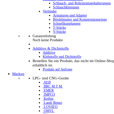
Schlauch- und Rohrmontagehalterungen
Schlauchklemmen
Verbinder
Armaturen und Adapter
Bördelmutter und Kompressionsringe
Schnellkupplungen
T-Stücke
Y-Stücke
Gasausrüstung
Noch keine Produkte
Additive & Dichtstoffe
Additive
Klebstoffe und Dichtstoffe
Bestellen Sie ein Produkt, das nicht im Online-Sho
erhältlich ist.
Produkt auf Anfrage
Marken
LPG- und CNG-Geräte
AEB
BRC M.T.M.
EMER
IMPCO
Keihin
Landi Renzo
LOVATO
OMVL