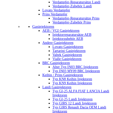
Verdampfer-Reparatursätze Landi
Verdampfer-Zubehör Landi
Lovato Verdampfer
Prins Verdampfer
Verdampfer-Reparatursätze Prins
Verdampfer-Zubehör Prins
Gasinjektoren
AEB / VGI Gasinjektoren
Injektorreparatursätze AEB
Injektorzubehör AEB
Andere Gasinjektoren
Lovato Gasinjektoren
Tartarini Gasinjektoren
Valtek Gasinjektoren
Vialle Gasinjektoren
BRC Gasinjektoren
Alter Typ IN03 BRC Injektoren
Typ IN03 MY09 BRC Injektoren
Keihin / Prins Gasinjektoren
Typ KN8 Keihin Injektoren
Typ KN9 Keihin Injektoren
Landi Gasinjektoren
Typ GI-25 ALFA FIAT LANCIA Landi
Injektoren
Typ GI-25 Landi Injektoren
Typ GIRS 12 Landi Injektoren
Typ GIRS Renault Dacia OEM Landi
Injektoren