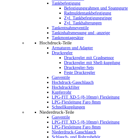
Tankbefestigung
Befestigungsrahmen und Spanngurte
Radmuldentankbefestigung
Zyl. Tankbefestigungsringe
Zyl. Tankhalterungen
Tankentnahmeventile
Tankinhaltsmessung und -anzeige
Tankmontagesätze
Hochdruck-Teile
Armaturen und Adapter
Druckregler
Druckregler mit Crashsensor
Druckregler mit Shell-kupplung
Druckregler-Sets
Feste Druckregler
Gasventile
Hochdruck-Gasschlauch
Hochdruckfilter
Kupferrohr
LPG-FIT XD-5 (8-10mm) Flexleitung
LPG-Flexleitung Faro 8mm
Schnellkupplungen
Niederdruck-Teile
Gasventile
LPG-FIT XD-5 (8-10mm) Flexleitung
LPG-Flexleitung Faro 8mm
Niederdruck-Gasschlauch
Schlauch- und Rohrzubehör