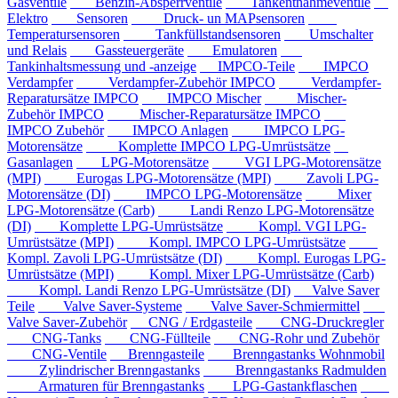
Gasventile
Benzin-Absperrventile
Tankentnahmeventile
Elektro
Sensoren
Druck- un MAPsensoren
Temperatursensoren
Tankfüllstandsensoren
Umschalter
und Relais
Gassteuergeräte
Emulatoren
Tankinhaltsmessung und -anzeige
IMPCO-Teile
IMPCO
Verdampfer
Verdampfer-Zubehör IMPCO
Verdampfer-
Reparatursätze IMPCO
IMPCO Mischer
Mischer-
Zubehör IMPCO
Mischer-Reparatursätze IMPCO
IMPCO Zubehör
IMPCO Anlagen
IMPCO LPG-
Motorensätze
Komplette IMPCO LPG-Umrüstsätze
Gasanlagen
LPG-Motorensätze
VGI LPG-Motorensätze
(MPI)
Eurogas LPG-Motorensätze (MPI)
Zavoli LPG-
Motorensätze (DI)
IMPCO LPG-Motorensätze
Mixer
LPG-Motorensätze (Carb)
Landi Renzo LPG-Motorensätze
(DI)
Komplette LPG-Umrüstsätze
Kompl. VGI LPG-
Umrüstsätze (MPI)
Kompl. IMPCO LPG-Umrüstsätze
Kompl. Zavoli LPG-Umrüstsätze (DI)
Kompl. Eurogas LPG-
Umrüstsätze (MPI)
Kompl. Mixer LPG-Umrüstsätze (Carb)
Kompl. Landi Renzo LPG-Umrüstsätze (DI)
Valve Saver
Teile
Valve Saver-Systeme
Valve Saver-Schmiermittel
Valve Saver-Zubehör
CNG / Erdgasteile
CNG-Druckregler
CNG-Tanks
CNG-Füllteile
CNG-Rohr und Zubehör
CNG-Ventile
Brenngasteile
Brenngastanks Wohnmobil
Zylindrischer Brenngastanks
Brenngastanks Radmulden
Armaturen für Brenngastanks
LPG-Gastankflaschen