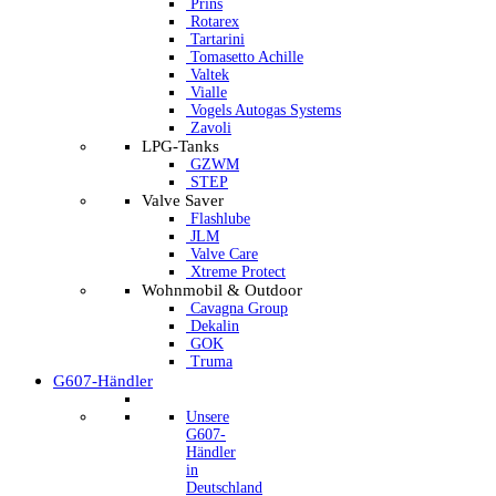
Prins
Rotarex
Tartarini
Tomasetto Achille
Valtek
Vialle
Vogels Autogas Systems
Zavoli
LPG-Tanks
GZWM
STEP
Valve Saver
Flashlube
JLM
Valve Care
Xtreme Protect
Wohnmobil & Outdoor
Cavagna Group
Dekalin
GOK
Truma
G607-Händler
Unsere
G607-
Händler
in
Deutschland