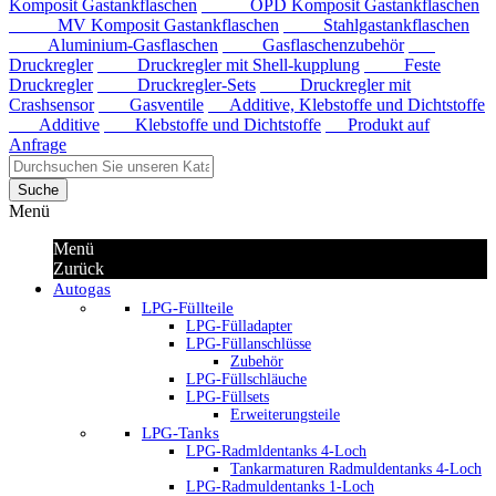
Komposit Gastankflaschen
OPD Komposit Gastankflaschen
MV Komposit Gastankflaschen
Stahlgastankflaschen
Aluminium-Gasflaschen
Gasflaschenzubehör
Druckregler
Druckregler mit Shell-kupplung
Feste
Druckregler
Druckregler-Sets
Druckregler mit
Crashsensor
Gasventile
Additive, Klebstoffe und Dichtstoffe
Additive
Klebstoffe und Dichtstoffe
Produkt auf
Anfrage
Suche
Menü
Menü
Zurück
Autogas
LPG-Füllteile
LPG-Fülladapter
LPG-Füllanschlüsse
Zubehör
LPG-Füllschläuche
LPG-Füllsets
Erweiterungsteile
LPG-Tanks
LPG-Radmldentanks 4-Loch
Tankarmaturen Radmuldentanks 4-Loch
LPG-Radmuldentanks 1-Loch