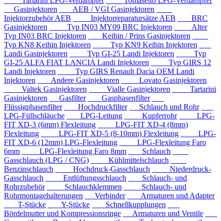
Tartarini LPG-Verdampfer
Tomasetto LPG-Verdampfer
Gasinjektoren
AEB / VGI Gasinjektoren
Injektorzubehör AEB
Injektorreparatursätze AEB
BRC
Gasinjektoren
Typ IN03 MY09 BRC Injektoren
Alter
Typ IN03 BRC Injektoren
Keihin / Prins Gasinjektoren
Typ KN8 Keihin Injektoren
Typ KN9 Keihin Injektoren
Landi Gasinjektoren
Typ GI-25 Landi Injektoren
Typ
GI-25 ALFA FIAT LANCIA Landi Injektoren
Typ GIRS 12
Landi Injektoren
Typ GIRS Renault Dacia OEM Landi
Injektoren
Andere Gasinjektoren
Lovato Gasinjektoren
Valtek Gasinjektoren
Vialle Gasinjektoren
Tartarini
Gasinjektoren
Gasfilter
Gasphasenfilter
Flüssigphasenfilter
Hochdruckfilter
Schlauch und Rohr
LPG-Füllschläuche
LPG-Leitung
Kupferrohr
LPG-
FIT XD-3 (6mm) Flexleitung
LPG-FIT XD-4 (8mm)
Flexleitung
LPG-FIT XD-5 (8-10mm) Flexleitung
LPG-
FIT XD-6 (12mm) LPG-Flexleitung
LPG-Flexleitung Faro
6mm
LPG-Flexleitung Faro 8mm
Schlauch
Gasschlauch (LPG / CNG)
Kühlmittelschlauch
Benzinschlauch
Hochdruck-Gasschlauch
Niederdruck-
Gasschlauch
Entlüftungsschlauch
Schlauch- und
Rohrzubehör
Schlauchklemmen
Schlauch- und
Rohrmontagehalterungen
Verbinder
Armaturen und Adapter
T-Stücke
Y-Stücke
Schnellkupplungen
Bördelmutter und Kompressionsringe
Armaturen und Ventile