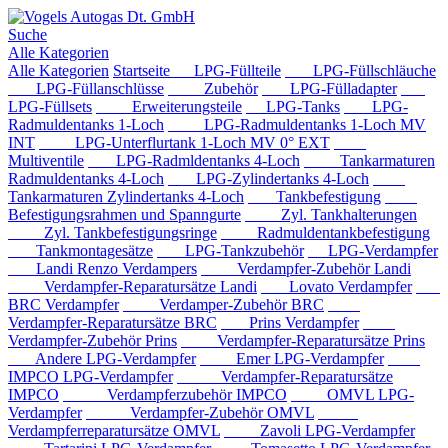
Suche
Alle Kategorien
Alle Kategorien
Startseite
LPG-Füllteile
LPG-Füllschläuche
LPG-Füllanschlüsse
Zubehör
LPG-Fülladapter
LPG-Füllsets
Erweiterungsteile
LPG-Tanks
LPG-
Radmuldentanks 1-Loch
LPG-Radmuldentanks 1-Loch MV
INT
LPG-Unterflurtank 1-Loch MV 0° EXT
Multiventile
LPG-Radmldentanks 4-Loch
Tankarmaturen
Radmuldentanks 4-Loch
LPG-Zylindertanks 4-Loch
Tankarmaturen Zylindertanks 4-Loch
Tankbefestigung
Befestigungsrahmen und Spanngurte
Zyl. Tankhalterungen
Zyl. Tankbefestigungsringe
Radmuldentankbefestigung
Tankmontagesätze
LPG-Tankzubehör
LPG-Verdampfer
Landi Renzo Verdampers
Verdampfer-Zubehör Landi
Verdampfer-Reparatursätze Landi
Lovato Verdampfer
BRC Verdampfer
Verdamper-Zubehör BRC
Verdampfer-Reparatursätze BRC
Prins Verdampfer
Verdampfer-Zubehör Prins
Verdampfer-Reparatursätze Prins
Andere LPG-Verdampfer
Emer LPG-Verdampfer
IMPCO LPG-Verdampfer
Verdampfer-Reparatursätze
IMPCO
Verdampferzubehör IMPCO
OMVL LPG-
Verdampfer
Verdampfer-Zubehör OMVL
Verdampferreparatursätze OMVL
Zavoli LPG-Verdampfer