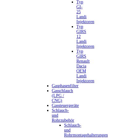
Typ
GI-
25
Landi
Injektoren
Typ
GIRS
12
Landi
Injektoren
Typ
GIRS
Renault
Dacia
OEM
Landi
Injektoren
Gasphasenfilter
Gasschlauch
(LPG /
CNG)
Gassteuergeräte
Schlauch-
und
Rohrzubehör
Schlauch-
und
Rohrmontagehalterungen