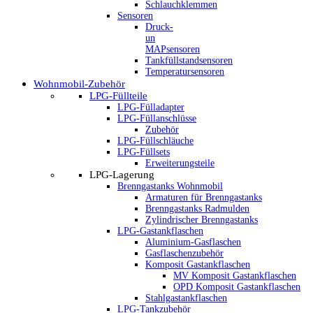
Schlauchklemmen
Sensoren
Druck-
un
MAPsensoren
Tankfüllstandsensoren
Temperatursensoren
Wohnmobil-Zubehör
LPG-Füllteile
LPG-Fülladapter
LPG-Füllanschlüsse
Zubehör
LPG-Füllschläuche
LPG-Füllsets
Erweiterungsteile
LPG-Lagerung
Brenngastanks Wohnmobil
Armaturen für Brenngastanks
Brenngastanks Radmulden
Zylindrischer Brenngastanks
LPG-Gastankflaschen
Aluminium-Gasflaschen
Gasflaschenzubehör
Komposit Gastankflaschen
MV Komposit Gastankflaschen
OPD Komposit Gastankflaschen
Stahlgastankflaschen
LPG-Tankzubehör