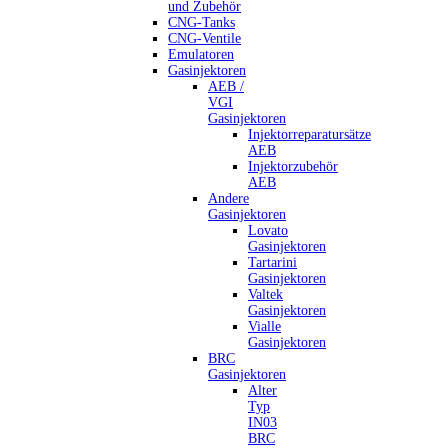
und Zubehör
CNG-Tanks
CNG-Ventile
Emulatoren
Gasinjektoren
AEB /
VGI
Gasinjektoren
Injektorreparatursätze
AEB
Injektorzubehör
AEB
Andere
Gasinjektoren
Lovato
Gasinjektoren
Tartarini
Gasinjektoren
Valtek
Gasinjektoren
Vialle
Gasinjektoren
BRC
Gasinjektoren
Alter
Typ
IN03
BRC