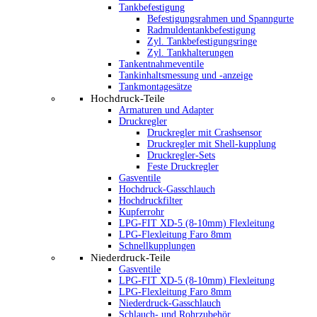
Tankbefestigung
Befestigungsrahmen und Spanngurte
Radmuldentankbefestigung
Zyl. Tankbefestigungsringe
Zyl. Tankhalterungen
Tankentnahmeventile
Tankinhaltsmessung und -anzeige
Tankmontagesätze
Hochdruck-Teile
Armaturen und Adapter
Druckregler
Druckregler mit Crashsensor
Druckregler mit Shell-kupplung
Druckregler-Sets
Feste Druckregler
Gasventile
Hochdruck-Gasschlauch
Hochdruckfilter
Kupferrohr
LPG-FIT XD-5 (8-10mm) Flexleitung
LPG-Flexleitung Faro 8mm
Schnellkupplungen
Niederdruck-Teile
Gasventile
LPG-FIT XD-5 (8-10mm) Flexleitung
LPG-Flexleitung Faro 8mm
Niederdruck-Gasschlauch
Schlauch- und Rohrzubehör