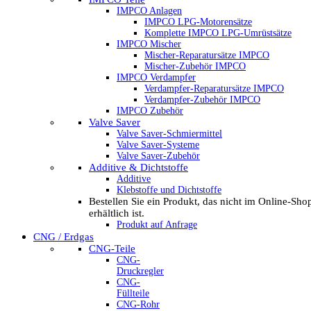
IMPCO Anlagen
IMPCO LPG-Motorensätze
Komplette IMPCO LPG-Umrüstsätze
IMPCO Mischer
Mischer-Reparatursätze IMPCO
Mischer-Zubehör IMPCO
IMPCO Verdampfer
Verdampfer-Reparatursätze IMPCO
Verdampfer-Zubehör IMPCO
IMPCO Zubehör
Valve Saver
Valve Saver-Schmiermittel
Valve Saver-Systeme
Valve Saver-Zubehör
Additive & Dichtstoffe
Additive
Klebstoffe und Dichtstoffe
Bestellen Sie ein Produkt, das nicht im Online-Sho
erhältlich ist.
Produkt auf Anfrage
CNG / Erdgas
CNG-Teile
CNG-
Druckregler
CNG-
Füllteile
CNG-Rohr