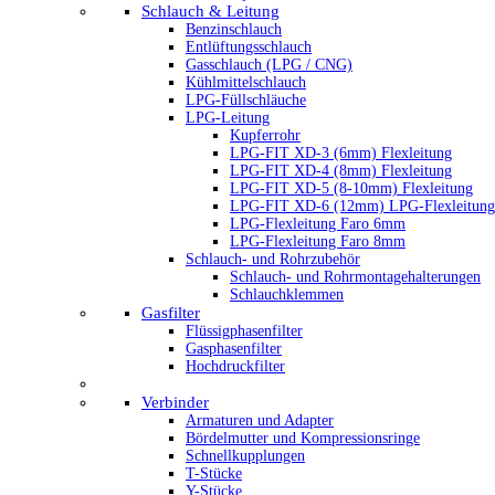
Schlauch & Leitung
Benzinschlauch
Entlüftungsschlauch
Gasschlauch (LPG / CNG)
Kühlmittelschlauch
LPG-Füllschläuche
LPG-Leitung
Kupferrohr
LPG-FIT XD-3 (6mm) Flexleitung
LPG-FIT XD-4 (8mm) Flexleitung
LPG-FIT XD-5 (8-10mm) Flexleitung
LPG-FIT XD-6 (12mm) LPG-Flexleitung
LPG-Flexleitung Faro 6mm
LPG-Flexleitung Faro 8mm
Schlauch- und Rohrzubehör
Schlauch- und Rohrmontagehalterungen
Schlauchklemmen
Gasfilter
Flüssigphasenfilter
Gasphasenfilter
Hochdruckfilter
Verbinder
Armaturen und Adapter
Bördelmutter und Kompressionsringe
Schnellkupplungen
T-Stücke
Y-Stücke