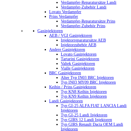
Verdampfer-Reparatursätze Landi
Verdampfer-Zubehör Landi
Lovato Verdampfer
Prins Verdampfer
Verdampfer-Reparatursätze Prins
Verdampfer-Zubehör Prins
Gasinjektoren
AEB / VGI Gasinjektoren
Injektorreparatursätze AEB
Injektorzubehör AEB
Andere Gasinjektoren
Lovato Gasinjektoren
Tartarini Gasinjektoren
Valtek Gasinjektoren
Vialle Gasinjektoren
BRC Gasinjektoren
Alter Typ IN03 BRC Injektoren
Typ IN03 MY09 BRC Injektoren
Keihin / Prins Gasinjektoren
Typ KN8 Keihin Injektoren
Typ KN9 Keihin Injektoren
Landi Gasinjektoren
Typ GI-25 ALFA FIAT LANCIA Landi
Injektoren
Typ GI-25 Landi Injektoren
Typ GIRS 12 Landi Injektoren
Typ GIRS Renault Dacia OEM Landi
Injektoren