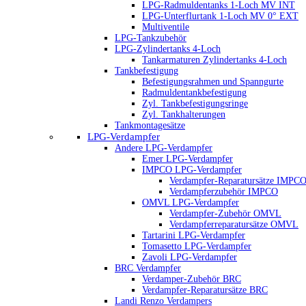
LPG-Radmuldentanks 1-Loch MV INT
LPG-Unterflurtank 1-Loch MV 0° EXT
Multiventile
LPG-Tankzubehör
LPG-Zylindertanks 4-Loch
Tankarmaturen Zylindertanks 4-Loch
Tankbefestigung
Befestigungsrahmen und Spanngurte
Radmuldentankbefestigung
Zyl. Tankbefestigungsringe
Zyl. Tankhalterungen
Tankmontagesätze
LPG-Verdampfer
Andere LPG-Verdampfer
Emer LPG-Verdampfer
IMPCO LPG-Verdampfer
Verdampfer-Reparatursätze IMPC
Verdampferzubehör IMPCO
OMVL LPG-Verdampfer
Verdampfer-Zubehör OMVL
Verdampferreparatursätze OMVL
Tartarini LPG-Verdampfer
Tomasetto LPG-Verdampfer
Zavoli LPG-Verdampfer
BRC Verdampfer
Verdamper-Zubehör BRC
Verdampfer-Reparatursätze BRC
Landi Renzo Verdampers