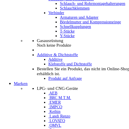
Schlauch- und Rohrmontagehalterungen
Schlauchklemmen
Verbinder
Armaturen und Adapter
Bördelmutter und Kompressionsringe
Schnellkupplungen
T-Stücke
Y-Stücke
Gasausrüstung
Noch keine Produkte
Additive & Dichtstoffe
Additive
Klebstoffe und Dichtstoffe
Bestellen Sie ein Produkt, das nicht im Online-Sho
erhältlich ist.
Produkt auf Anfrage
Marken
LPG- und CNG-Geräte
AEB
BRC M.T.M.
EMER
IMPCO
Keihin
Landi Renzo
LOVATO
OMVL