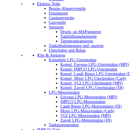
Elektro-Teile
Benzin-Absperrventile
Emulatoren
Gassteuergeräte
Gasventile
Sensoren
Druck- un MAPsensoren
Tankfüllstandsensoren
Temperatursensoren
Tankinhaltsmessung und -anzeige
Umschalter und Relais
Kits & Anlagen
Komplette LPG-Umrüstsätze
Kompl. Eurogas LPG-Umrüstsätze (MPI)
Kompl. IMPCO LPG-Umrüstsätze
Kompl. Landi Renzo LPG-Umrüstsätze (
Kompl. Mixer LPG-Umrüstsätze (Carb)
Kompl. VGI LPG-Umrüstsätze (MPI)
Kompl. Zavoli LPG-Umrüstsätze (DI)
LPG-Motorensätze
Eurogas LPG-Motorensätze (MPI)
IMPCO LPG-Motorensätze
Landi Renzo LPG-Motorensätze (DI)
Mixer LPG-Motorensätze (Carb)
VGI LPG-Motorensätze (MPI)
Zavoli LPG-Motorensätze (DI)
Tankmontagesätze
IMPCO Teile