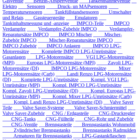
Gasventile
Benzin-Absperrventile
Tankentnahmeventile
Elektro
Sensoren
Druck- un MAPsensoren
Temperatursensoren
Tankfüllstandsensoren
Umschalter
und Relais
Gassteuergeräte
Emulatoren
Tankinhaltsmessung und -anzeige
IMPCO-Teile
IMPCO
Verdampfer
Verdampfer-Zubehör IMPCO
Verdampfer-
Reparatursätze IMPCO
IMPCO Mischer
Mischer-
Zubehör IMPCO
Mischer-Reparatursätze IMPCO
IMPCO Zubehör
IMPCO Anlagen
IMPCO LPG-
Motorensätze
Komplette IMPCO LPG-Umrüstsätze
Gasanlagen
LPG-Motorensätze
VGI LPG-Motorensätze
(MPI)
Eurogas LPG-Motorensätze (MPI)
Zavoli LPG-
Motorensätze (DI)
IMPCO LPG-Motorensätze
Mixer
LPG-Motorensätze (Carb)
Landi Renzo LPG-Motorensätze
(DI)
Komplette LPG-Umrüstsätze
Kompl. VGI LPG-
Umrüstsätze (MPI)
Kompl. IMPCO LPG-Umrüstsätze
Kompl. Zavoli LPG-Umrüstsätze (DI)
Kompl. Eurogas LPG-
Umrüstsätze (MPI)
Kompl. Mixer LPG-Umrüstsätze (Carb)
Kompl. Landi Renzo LPG-Umrüstsätze (DI)
Valve Saver
Teile
Valve Saver-Systeme
Valve Saver-Schmiermittel
Valve Saver-Zubehör
CNG / Erdgasteile
CNG-Druckregler
CNG-Tanks
CNG-Füllteile
CNG-Rohr und Zubehör
CNG-Ventile
Brenngasteile
Brenngastanks Wohnmobil
Zylindrischer Brenngastanks
Brenngastanks Radmulden
Armaturen für Brenngastanks
LPG-Gastankflaschen