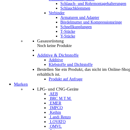
Schlauch- und Rohrmontagehalterungen
Schlauchklemmen
Verbinder
Armaturen und Adapter
Bördelmutter und Kompressionsringe
Schnellkupplungen
T-Stücke
Y-Stücke
Gasausrüstung
Noch keine Produkte
Additive & Dichtstoffe
Additive
Klebstoffe und Dichtstoffe
Bestellen Sie ein Produkt, das nicht im Online-Sho
erhältlich ist.
Produkt auf Anfrage
Marken
LPG- und CNG-Geräte
AEB
BRC M.T.M.
EMER
IMPCO
Keihin
Landi Renzo
LOVATO
OMVL