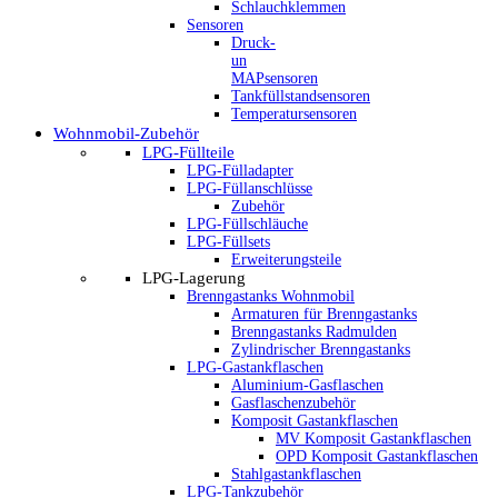
Schlauchklemmen
Sensoren
Druck-
un
MAPsensoren
Tankfüllstandsensoren
Temperatursensoren
Wohnmobil-Zubehör
LPG-Füllteile
LPG-Fülladapter
LPG-Füllanschlüsse
Zubehör
LPG-Füllschläuche
LPG-Füllsets
Erweiterungsteile
LPG-Lagerung
Brenngastanks Wohnmobil
Armaturen für Brenngastanks
Brenngastanks Radmulden
Zylindrischer Brenngastanks
LPG-Gastankflaschen
Aluminium-Gasflaschen
Gasflaschenzubehör
Komposit Gastankflaschen
MV Komposit Gastankflaschen
OPD Komposit Gastankflaschen
Stahlgastankflaschen
LPG-Tankzubehör