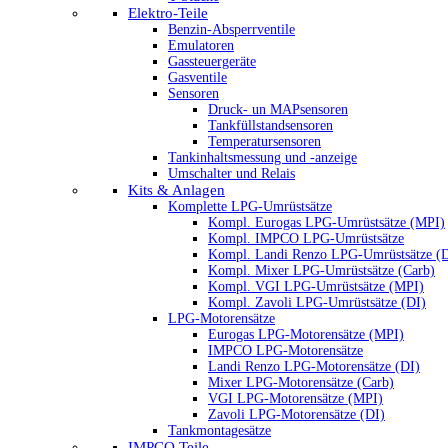
Elektro-Teile
Benzin-Absperrventile
Emulatoren
Gassteuergeräte
Gasventile
Sensoren
Druck- un MAPsensoren
Tankfüllstandsensoren
Temperatursensoren
Tankinhaltsmessung und -anzeige
Umschalter und Relais
Kits & Anlagen
Komplette LPG-Umrüstsätze
Kompl. Eurogas LPG-Umrüstsätze (MPI)
Kompl. IMPCO LPG-Umrüstsätze
Kompl. Landi Renzo LPG-Umrüstsätze (
Kompl. Mixer LPG-Umrüstsätze (Carb)
Kompl. VGI LPG-Umrüstsätze (MPI)
Kompl. Zavoli LPG-Umrüstsätze (DI)
LPG-Motorensätze
Eurogas LPG-Motorensätze (MPI)
IMPCO LPG-Motorensätze
Landi Renzo LPG-Motorensätze (DI)
Mixer LPG-Motorensätze (Carb)
VGI LPG-Motorensätze (MPI)
Zavoli LPG-Motorensätze (DI)
Tankmontagesätze
IMPCO Teile