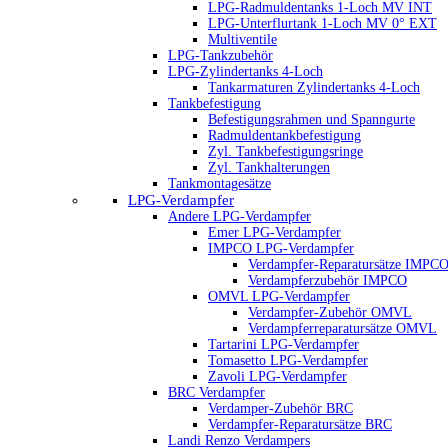
LPG-Radmuldentanks 1-Loch MV INT
LPG-Unterflurtank 1-Loch MV 0° EXT
Multiventile
LPG-Tankzubehör
LPG-Zylindertanks 4-Loch
Tankarmaturen Zylindertanks 4-Loch
Tankbefestigung
Befestigungsrahmen und Spanngurte
Radmuldentankbefestigung
Zyl. Tankbefestigungsringe
Zyl. Tankhalterungen
Tankmontagesätze
LPG-Verdampfer
Andere LPG-Verdampfer
Emer LPG-Verdampfer
IMPCO LPG-Verdampfer
Verdampfer-Reparatursätze IMPC
Verdampferzubehör IMPCO
OMVL LPG-Verdampfer
Verdampfer-Zubehör OMVL
Verdampferreparatursätze OMVL
Tartarini LPG-Verdampfer
Tomasetto LPG-Verdampfer
Zavoli LPG-Verdampfer
BRC Verdampfer
Verdamper-Zubehör BRC
Verdampfer-Reparatursätze BRC
Landi Renzo Verdampers