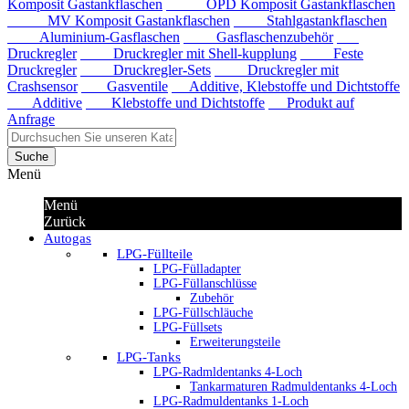
Komposit Gastankflaschen
OPD Komposit Gastankflaschen
MV Komposit Gastankflaschen
Stahlgastankflaschen
Aluminium-Gasflaschen
Gasflaschenzubehör
Druckregler
Druckregler mit Shell-kupplung
Feste
Druckregler
Druckregler-Sets
Druckregler mit
Crashsensor
Gasventile
Additive, Klebstoffe und Dichtstoffe
Additive
Klebstoffe und Dichtstoffe
Produkt auf
Anfrage
Suche
Menü
Menü
Zurück
Autogas
LPG-Füllteile
LPG-Fülladapter
LPG-Füllanschlüsse
Zubehör
LPG-Füllschläuche
LPG-Füllsets
Erweiterungsteile
LPG-Tanks
LPG-Radmldentanks 4-Loch
Tankarmaturen Radmuldentanks 4-Loch
LPG-Radmuldentanks 1-Loch