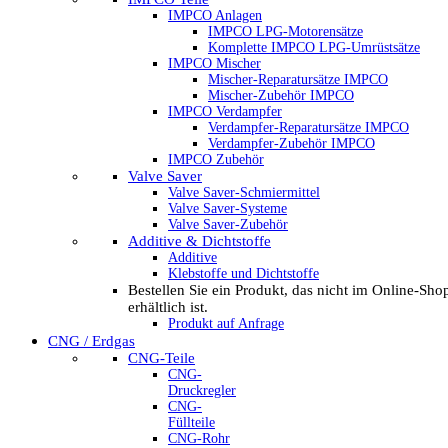
IMPCO Anlagen
IMPCO LPG-Motorensätze
Komplette IMPCO LPG-Umrüstsätze
IMPCO Mischer
Mischer-Reparatursätze IMPCO
Mischer-Zubehör IMPCO
IMPCO Verdampfer
Verdampfer-Reparatursätze IMPCO
Verdampfer-Zubehör IMPCO
IMPCO Zubehör
Valve Saver
Valve Saver-Schmiermittel
Valve Saver-Systeme
Valve Saver-Zubehör
Additive & Dichtstoffe
Additive
Klebstoffe und Dichtstoffe
Bestellen Sie ein Produkt, das nicht im Online-Sho
erhältlich ist.
Produkt auf Anfrage
CNG / Erdgas
CNG-Teile
CNG-
Druckregler
CNG-
Füllteile
CNG-Rohr