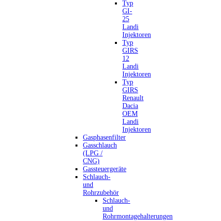
Typ
GI-
25
Landi
Injektoren
Typ
GIRS
12
Landi
Injektoren
Typ
GIRS
Renault
Dacia
OEM
Landi
Injektoren
Gasphasenfilter
Gasschlauch
(LPG /
CNG)
Gassteuergeräte
Schlauch-
und
Rohrzubehör
Schlauch-
und
Rohrmontagehalterungen