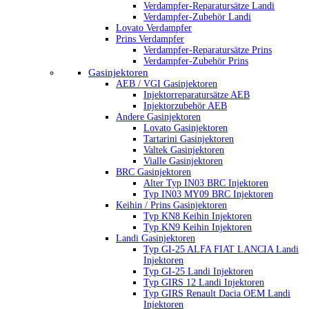
Verdampfer-Reparatursätze Landi
Verdampfer-Zubehör Landi
Lovato Verdampfer
Prins Verdampfer
Verdampfer-Reparatursätze Prins
Verdampfer-Zubehör Prins
Gasinjektoren
AEB / VGI Gasinjektoren
Injektorreparatursätze AEB
Injektorzubehör AEB
Andere Gasinjektoren
Lovato Gasinjektoren
Tartarini Gasinjektoren
Valtek Gasinjektoren
Vialle Gasinjektoren
BRC Gasinjektoren
Alter Typ IN03 BRC Injektoren
Typ IN03 MY09 BRC Injektoren
Keihin / Prins Gasinjektoren
Typ KN8 Keihin Injektoren
Typ KN9 Keihin Injektoren
Landi Gasinjektoren
Typ GI-25 ALFA FIAT LANCIA Landi
Injektoren
Typ GI-25 Landi Injektoren
Typ GIRS 12 Landi Injektoren
Typ GIRS Renault Dacia OEM Landi
Injektoren