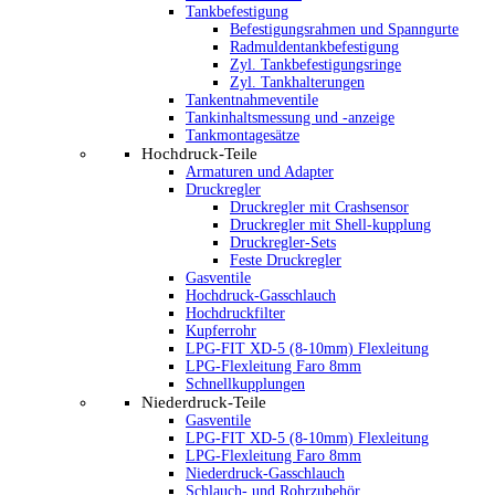
Tankbefestigung
Befestigungsrahmen und Spanngurte
Radmuldentankbefestigung
Zyl. Tankbefestigungsringe
Zyl. Tankhalterungen
Tankentnahmeventile
Tankinhaltsmessung und -anzeige
Tankmontagesätze
Hochdruck-Teile
Armaturen und Adapter
Druckregler
Druckregler mit Crashsensor
Druckregler mit Shell-kupplung
Druckregler-Sets
Feste Druckregler
Gasventile
Hochdruck-Gasschlauch
Hochdruckfilter
Kupferrohr
LPG-FIT XD-5 (8-10mm) Flexleitung
LPG-Flexleitung Faro 8mm
Schnellkupplungen
Niederdruck-Teile
Gasventile
LPG-FIT XD-5 (8-10mm) Flexleitung
LPG-Flexleitung Faro 8mm
Niederdruck-Gasschlauch
Schlauch- und Rohrzubehör