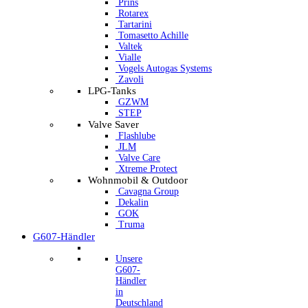
Prins
Rotarex
Tartarini
Tomasetto Achille
Valtek
Vialle
Vogels Autogas Systems
Zavoli
LPG-Tanks
GZWM
STEP
Valve Saver
Flashlube
JLM
Valve Care
Xtreme Protect
Wohnmobil & Outdoor
Cavagna Group
Dekalin
GOK
Truma
G607-Händler
Unsere
G607-
Händler
in
Deutschland