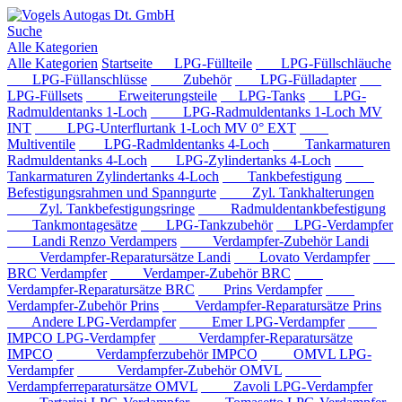
Suche
Alle Kategorien
Alle Kategorien
Startseite
LPG-Füllteile
LPG-Füllschläuche
LPG-Füllanschlüsse
Zubehör
LPG-Fülladapter
LPG-Füllsets
Erweiterungsteile
LPG-Tanks
LPG-
Radmuldentanks 1-Loch
LPG-Radmuldentanks 1-Loch MV
INT
LPG-Unterflurtank 1-Loch MV 0° EXT
Multiventile
LPG-Radmldentanks 4-Loch
Tankarmaturen
Radmuldentanks 4-Loch
LPG-Zylindertanks 4-Loch
Tankarmaturen Zylindertanks 4-Loch
Tankbefestigung
Befestigungsrahmen und Spanngurte
Zyl. Tankhalterungen
Zyl. Tankbefestigungsringe
Radmuldentankbefestigung
Tankmontagesätze
LPG-Tankzubehör
LPG-Verdampfer
Landi Renzo Verdampers
Verdampfer-Zubehör Landi
Verdampfer-Reparatursätze Landi
Lovato Verdampfer
BRC Verdampfer
Verdamper-Zubehör BRC
Verdampfer-Reparatursätze BRC
Prins Verdampfer
Verdampfer-Zubehör Prins
Verdampfer-Reparatursätze Prins
Andere LPG-Verdampfer
Emer LPG-Verdampfer
IMPCO LPG-Verdampfer
Verdampfer-Reparatursätze
IMPCO
Verdampferzubehör IMPCO
OMVL LPG-
Verdampfer
Verdampfer-Zubehör OMVL
Verdampferreparatursätze OMVL
Zavoli LPG-Verdampfer