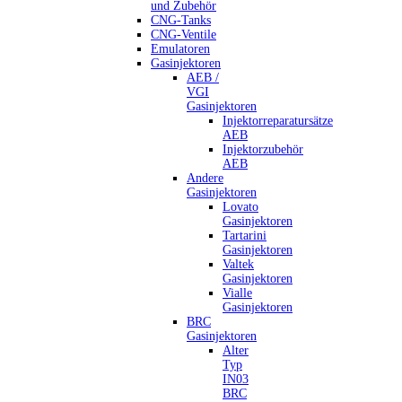
und Zubehör
CNG-Tanks
CNG-Ventile
Emulatoren
Gasinjektoren
AEB /
VGI
Gasinjektoren
Injektorreparatursätze
AEB
Injektorzubehör
AEB
Andere
Gasinjektoren
Lovato
Gasinjektoren
Tartarini
Gasinjektoren
Valtek
Gasinjektoren
Vialle
Gasinjektoren
BRC
Gasinjektoren
Alter
Typ
IN03
BRC