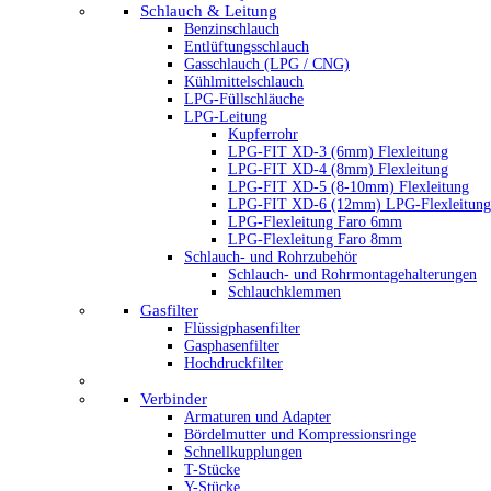
Schlauch & Leitung
Benzinschlauch
Entlüftungsschlauch
Gasschlauch (LPG / CNG)
Kühlmittelschlauch
LPG-Füllschläuche
LPG-Leitung
Kupferrohr
LPG-FIT XD-3 (6mm) Flexleitung
LPG-FIT XD-4 (8mm) Flexleitung
LPG-FIT XD-5 (8-10mm) Flexleitung
LPG-FIT XD-6 (12mm) LPG-Flexleitung
LPG-Flexleitung Faro 6mm
LPG-Flexleitung Faro 8mm
Schlauch- und Rohrzubehör
Schlauch- und Rohrmontagehalterungen
Schlauchklemmen
Gasfilter
Flüssigphasenfilter
Gasphasenfilter
Hochdruckfilter
Verbinder
Armaturen und Adapter
Bördelmutter und Kompressionsringe
Schnellkupplungen
T-Stücke
Y-Stücke