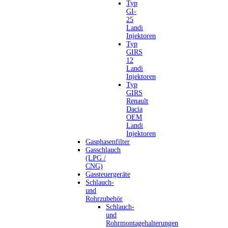
Typ
GI-
25
Landi
Injektoren
Typ
GIRS
12
Landi
Injektoren
Typ
GIRS
Renault
Dacia
OEM
Landi
Injektoren
Gasphasenfilter
Gasschlauch
(LPG /
CNG)
Gassteuergeräte
Schlauch-
und
Rohrzubehör
Schlauch-
und
Rohrmontagehalterungen