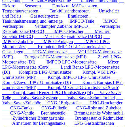
Gasventile
Benzin-Absperrventile
Tankentnahmeventile
Elektro
Sensoren
Druck- un MAPsensoren
Temperatursensoren
Tankfüllstandsensoren
Umschalter
und Relais
Gassteuergeräte
Emulatoren
Tankinhaltsmessung und -anzeige
IMPCO-Teile
IMPCO
Verdampfer
Verdampfer-Zubehör IMPCO
Verdampfer-
Reparatursätze IMPCO
IMPCO Mischer
Mischer-
Zubehör IMPCO
Mischer-Reparatursätze IMPCO
IMPCO Zubehör
IMPCO Anlagen
IMPCO LPG-
Motorensätze
Komplette IMPCO LPG-Umrüstsätze
Gasanlagen
LPG-Motorensätze
VGI LPG-Motorensätze
(MPI)
Eurogas LPG-Motorensätze (MPI)
Zavoli LPG-
Motorensätze (DI)
IMPCO LPG-Motorensätze
Mixer
LPG-Motorensätze (Carb)
Landi Renzo LPG-Motorensätze
(DI)
Komplette LPG-Umrüstsätze
Kompl. VGI LPG-
Umrüstsätze (MPI)
Kompl. IMPCO LPG-Umrüstsätze
Kompl. Zavoli LPG-Umrüstsätze (DI)
Kompl. Eurogas LPG-
Umrüstsätze (MPI)
Kompl. Mixer LPG-Umrüstsätze (Carb)
Kompl. Landi Renzo LPG-Umrüstsätze (DI)
Valve Saver
Teile
Valve Saver-Systeme
Valve Saver-Schmiermittel
Valve Saver-Zubehör
CNG / Erdgasteile
CNG-Druckregler
CNG-Tanks
CNG-Füllteile
CNG-Rohr und Zubehör
CNG-Ventile
Brenngasteile
Brenngastanks Wohnmobil
Zylindrischer Brenngastanks
Brenngastanks Radmulden
Armaturen für Brenngastanks
LPG-Gastankflaschen