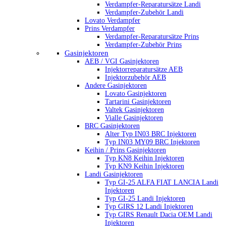
Verdampfer-Reparatursätze Landi
Verdampfer-Zubehör Landi
Lovato Verdampfer
Prins Verdampfer
Verdampfer-Reparatursätze Prins
Verdampfer-Zubehör Prins
Gasinjektoren
AEB / VGI Gasinjektoren
Injektorreparatursätze AEB
Injektorzubehör AEB
Andere Gasinjektoren
Lovato Gasinjektoren
Tartarini Gasinjektoren
Valtek Gasinjektoren
Vialle Gasinjektoren
BRC Gasinjektoren
Alter Typ IN03 BRC Injektoren
Typ IN03 MY09 BRC Injektoren
Keihin / Prins Gasinjektoren
Typ KN8 Keihin Injektoren
Typ KN9 Keihin Injektoren
Landi Gasinjektoren
Typ GI-25 ALFA FIAT LANCIA Landi
Injektoren
Typ GI-25 Landi Injektoren
Typ GIRS 12 Landi Injektoren
Typ GIRS Renault Dacia OEM Landi
Injektoren