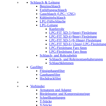
Schlauch & Leitung
Benzinschlauch
Entlüftungsschlauch
Gasschlauch (LPG / CNG)
Kühlmittelschlauch
LPG-Füllschläuche
LPG-Leitung
Kupferrohr
LPG-FIT XD-3 (6mm) Flexleitung
LPG-FIT XD-4 (8mm) Flexleitung
LPG-FIT XD-5 (8-10mm) Flexleitung
LPG-FIT XD-6 (12mm) LPG-Flexleitung
LPG-Flexleitung Faro 6mm
LPG-Flexleitung Faro 8mm
Schlauch- und Rohrzubehör
Schlauch- und Rohrmontagehalterungen
Schlauchklemmen
Gasfilter
Flüssigphasenfilter
Gasphasenfilter
Hochdruckfilter
Verbinder
Armaturen und Adapter
Bördelmutter und Kompressionsringe
Schnellkupplungen
T-Stücke
Y-Stücke