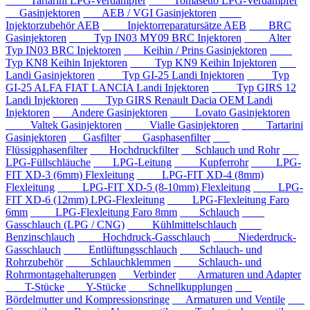
Tartarini LPG-Verdampfer
Tomasetto LPG-Verdampfer
Gasinjektoren
AEB / VGI Gasinjektoren
Injektorzubehör AEB
Injektorreparatursätze AEB
BRC
Gasinjektoren
Typ IN03 MY09 BRC Injektoren
Alter
Typ IN03 BRC Injektoren
Keihin / Prins Gasinjektoren
Typ KN8 Keihin Injektoren
Typ KN9 Keihin Injektoren
Landi Gasinjektoren
Typ GI-25 Landi Injektoren
Typ
GI-25 ALFA FIAT LANCIA Landi Injektoren
Typ GIRS 12
Landi Injektoren
Typ GIRS Renault Dacia OEM Landi
Injektoren
Andere Gasinjektoren
Lovato Gasinjektoren
Valtek Gasinjektoren
Vialle Gasinjektoren
Tartarini
Gasinjektoren
Gasfilter
Gasphasenfilter
Flüssigphasenfilter
Hochdruckfilter
Schlauch und Rohr
LPG-Füllschläuche
LPG-Leitung
Kupferrohr
LPG-
FIT XD-3 (6mm) Flexleitung
LPG-FIT XD-4 (8mm)
Flexleitung
LPG-FIT XD-5 (8-10mm) Flexleitung
LPG-
FIT XD-6 (12mm) LPG-Flexleitung
LPG-Flexleitung Faro
6mm
LPG-Flexleitung Faro 8mm
Schlauch
Gasschlauch (LPG / CNG)
Kühlmittelschlauch
Benzinschlauch
Hochdruck-Gasschlauch
Niederdruck-
Gasschlauch
Entlüftungsschlauch
Schlauch- und
Rohrzubehör
Schlauchklemmen
Schlauch- und
Rohrmontagehalterungen
Verbinder
Armaturen und Adapter
T-Stücke
Y-Stücke
Schnellkupplungen
Bördelmutter und Kompressionsringe
Armaturen und Ventile