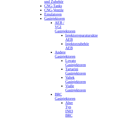
und Zubehör
CNG-Tanks
CNG-Ventile
Emulatoren
Gasinjektoren
AEB /
VGI
Gasinjektoren
Injektorreparatursätze
AEB
Injektorzubehör
AEB
Andere
Gasinjektoren
Lovato
Gasinjektoren
Tartarini
Gasinjektoren
Valtek
Gasinjektoren
Vialle
Gasinjektoren
BRC
Gasinjektoren
Alter
Typ
IN03
BRC