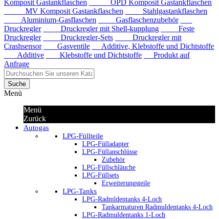
Komposit Gastankflaschen
OPD Komposit Gastankflaschen
MV Komposit Gastankflaschen
Stahlgastankflaschen
Aluminium-Gasflaschen
Gasflaschenzubehör
Druckregler
Druckregler mit Shell-kupplung
Feste
Druckregler
Druckregler-Sets
Druckregler mit
Crashsensor
Gasventile
Additive, Klebstoffe und Dichtstoffe
Additive
Klebstoffe und Dichtstoffe
Produkt auf
Anfrage
Suche
Menü
Menü
Zurück
Autogas
LPG-Füllteile
LPG-Fülladapter
LPG-Füllanschlüsse
Zubehör
LPG-Füllschläuche
LPG-Füllsets
Erweiterungsteile
LPG-Tanks
LPG-Radmldentanks 4-Loch
Tankarmaturen Radmuldentanks 4-Loch
LPG-Radmuldentanks 1-Loch