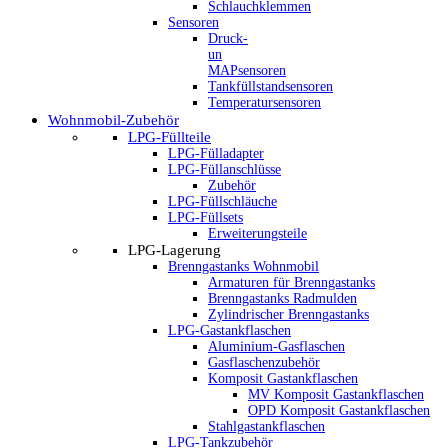
Schlauchklemmen
Sensoren
Druck-
un
MAPsensoren
Tankfüllstandsensoren
Temperatursensoren
Wohnmobil-Zubehör
LPG-Füllteile
LPG-Fülladapter
LPG-Füllanschlüsse
Zubehör
LPG-Füllschläuche
LPG-Füllsets
Erweiterungsteile
LPG-Lagerung
Brenngastanks Wohnmobil
Armaturen für Brenngastanks
Brenngastanks Radmulden
Zylindrischer Brenngastanks
LPG-Gastankflaschen
Aluminium-Gasflaschen
Gasflaschenzubehör
Komposit Gastankflaschen
MV Komposit Gastankflaschen
OPD Komposit Gastankflaschen
Stahlgastankflaschen
LPG-Tankzubehör