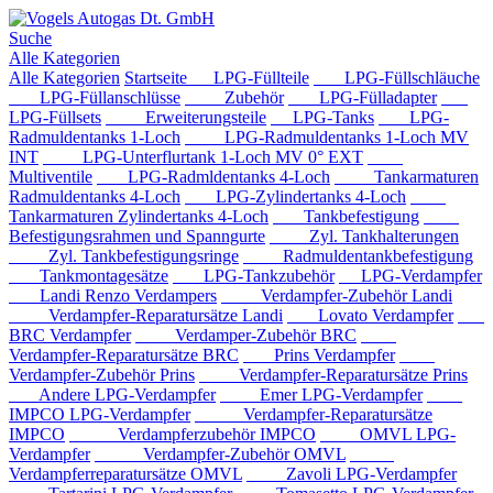
Suche
Alle Kategorien
Alle Kategorien
Startseite
LPG-Füllteile
LPG-Füllschläuche
LPG-Füllanschlüsse
Zubehör
LPG-Fülladapter
LPG-Füllsets
Erweiterungsteile
LPG-Tanks
LPG-
Radmuldentanks 1-Loch
LPG-Radmuldentanks 1-Loch MV
INT
LPG-Unterflurtank 1-Loch MV 0° EXT
Multiventile
LPG-Radmldentanks 4-Loch
Tankarmaturen
Radmuldentanks 4-Loch
LPG-Zylindertanks 4-Loch
Tankarmaturen Zylindertanks 4-Loch
Tankbefestigung
Befestigungsrahmen und Spanngurte
Zyl. Tankhalterungen
Zyl. Tankbefestigungsringe
Radmuldentankbefestigung
Tankmontagesätze
LPG-Tankzubehör
LPG-Verdampfer
Landi Renzo Verdampers
Verdampfer-Zubehör Landi
Verdampfer-Reparatursätze Landi
Lovato Verdampfer
BRC Verdampfer
Verdamper-Zubehör BRC
Verdampfer-Reparatursätze BRC
Prins Verdampfer
Verdampfer-Zubehör Prins
Verdampfer-Reparatursätze Prins
Andere LPG-Verdampfer
Emer LPG-Verdampfer
IMPCO LPG-Verdampfer
Verdampfer-Reparatursätze
IMPCO
Verdampferzubehör IMPCO
OMVL LPG-
Verdampfer
Verdampfer-Zubehör OMVL
Verdampferreparatursätze OMVL
Zavoli LPG-Verdampfer