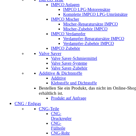
IMPCO Anlagen
IMPCO LPG-Motorensätze
Komplette IMPCO LPG-Umrüstsätze
IMPCO Mischer
Mischer-Reparatursätze IMPCO
Mischer-Zubehör IMPCO
IMPCO Verdampfer
Verdampfer-Reparatursätze IMPCO
Verdampfer-Zubehör IMPCO
IMPCO Zubehör
Valve Saver
Valve Saver-Schmiermittel
Valve Saver-Systeme
Valve Saver-Zubehör
Additive & Dichtstoffe
Additive
Klebstoffe und Dichtstoffe
Bestellen Sie ein Produkt, das nicht im Online-Sho
erhältlich ist.
Produkt auf Anfrage
CNG / Erdgas
CNG-Teile
CNG-
Druckregler
CNG-
Füllteile
CNG-Rohr