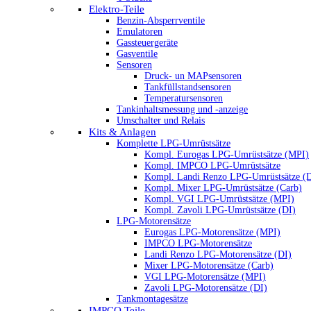
Elektro-Teile
Benzin-Absperrventile
Emulatoren
Gassteuergeräte
Gasventile
Sensoren
Druck- un MAPsensoren
Tankfüllstandsensoren
Temperatursensoren
Tankinhaltsmessung und -anzeige
Umschalter und Relais
Kits & Anlagen
Komplette LPG-Umrüstsätze
Kompl. Eurogas LPG-Umrüstsätze (MPI)
Kompl. IMPCO LPG-Umrüstsätze
Kompl. Landi Renzo LPG-Umrüstsätze (
Kompl. Mixer LPG-Umrüstsätze (Carb)
Kompl. VGI LPG-Umrüstsätze (MPI)
Kompl. Zavoli LPG-Umrüstsätze (DI)
LPG-Motorensätze
Eurogas LPG-Motorensätze (MPI)
IMPCO LPG-Motorensätze
Landi Renzo LPG-Motorensätze (DI)
Mixer LPG-Motorensätze (Carb)
VGI LPG-Motorensätze (MPI)
Zavoli LPG-Motorensätze (DI)
Tankmontagesätze
IMPCO Teile