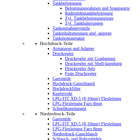
Tankbefestigung
Befestigungsrahmen und Spanngurte
Radmuldentankbefestigung
Zyl. Tankbefestigungsringe
Zyl. Tankhalterungen
Tankentnahmeventile
Tankinhaltsmessung und -anzeige
Tankmontagesätze
Hochdruck-Teile
Armaturen und Adapter
Druckregler
Druckregler mit Crashsensor
Druckregler mit Shell-kupplung
Druckregler-Sets
Feste Druckregler
Gasventile
Hochdruck-Gasschlauch
Hochdruckfilter
Kupferrohr
LPG-FIT XD-5 (8-10mm) Flexleitung
LPG-Flexleitung Faro 8mm
Schnellkupplungen
Niederdruck-Teile
Gasventile
LPG-FIT XD-5 (8-10mm) Flexleitung
LPG-Flexleitung Faro 8mm
Niederdruck-Gasschlauch
Schlauch- und Rohrzubehör