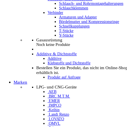
Schlauch- und Rohrmontagehalterungen
Schlauchklemmen
Verbinder
Armaturen und Adapter
Bördelmutter und Kompressionsringe
Schnellkupplungen
T-Stücke
Y-Stücke
Gasausrüstung
Noch keine Produkte
Additive & Dichtstoffe
Additive
Klebstoffe und Dichtstoffe
Bestellen Sie ein Produkt, das nicht im Online-Sho
erhältlich ist.
Produkt auf Anfrage
Marken
LPG- und CNG-Geräte
AEB
BRC M.T.M.
EMER
IMPCO
Keihin
Landi Renzo
LOVATO
OMVL