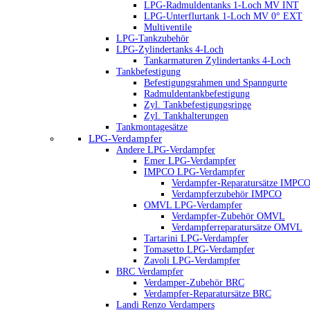
LPG-Radmuldentanks 1-Loch MV INT
LPG-Unterflurtank 1-Loch MV 0° EXT
Multiventile
LPG-Tankzubehör
LPG-Zylindertanks 4-Loch
Tankarmaturen Zylindertanks 4-Loch
Tankbefestigung
Befestigungsrahmen und Spanngurte
Radmuldentankbefestigung
Zyl. Tankbefestigungsringe
Zyl. Tankhalterungen
Tankmontagesätze
LPG-Verdampfer
Andere LPG-Verdampfer
Emer LPG-Verdampfer
IMPCO LPG-Verdampfer
Verdampfer-Reparatursätze IMPC
Verdampferzubehör IMPCO
OMVL LPG-Verdampfer
Verdampfer-Zubehör OMVL
Verdampferreparatursätze OMVL
Tartarini LPG-Verdampfer
Tomasetto LPG-Verdampfer
Zavoli LPG-Verdampfer
BRC Verdampfer
Verdamper-Zubehör BRC
Verdampfer-Reparatursätze BRC
Landi Renzo Verdampers