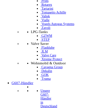
Prins
Rotarex
Tartarini
Tomasetto Achille
Valtek
Vialle
Vogels Autogas Systems
Zavoli
LPG-Tanks
GZWM
STEP
Valve Saver
Flashlube
JLM
Valve Care
Xtreme Protect
Wohnmobil & Outdoor
Cavagna Group
Dekalin
GOK
Truma
G607-Händler
Unsere
G607-
Händler
in
Deutschland