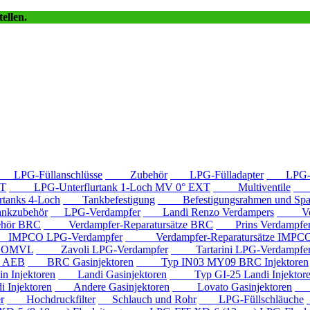
ellen.
LPG-Füllanschlüsse
Zubehör
LPG-Fülladapter
LPG-Fü
T
LPG-Unterflurtank 1-Loch MV 0° EXT
Multiventile
LP
anks 4-Loch
Tankbefestigung
Befestigungsrahmen und Spa
kzubehör
LPG-Verdampfer
Landi Renzo Verdampers
Verda
hör BRC
Verdampfer-Reparatursätze BRC
Prins Verdampfe
PCO LPG-Verdampfer
Verdampfer-Reparatursätze IMPC
e OMVL
Zavoli LPG-Verdampfer
Tartarini LPG-Verdampfe
e AEB
BRC Gasinjektoren
Typ IN03 MY09 BRC Injektoren
Injektoren
Landi Gasinjektoren
Typ GI-25 Landi Injektor
Injektoren
Andere Gasinjektoren
Lovato Gasinjektoren
Va
r
Hochdruckfilter
Schlauch und Rohr
LPG-Füllschläuche