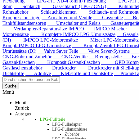
Flexleitung
LPG-FIT XD-4 (8mm) Flexleitung
LPG-FIT XD-5
8mm
Schlauch
Gasschlauch (LPG / CNG)
Kühlmittels
Rohrzubehör
Schlauchklemmen
Schlauch- und Rohrmontag
Kompressionsringe
Armaturen und Ventile
Gasventile
Benzi
Tankfüllstandsensoren
Umschalter und Relais
Gassteuergerät
Verdampfer-Reparatursätze IMPCO
IMPCO Mischer
Mis
Motorensätze
Komplette IMPCO LPG-Umrüstsätze
Gasanla
(DI)
IMPCO LPG-Motorensätze
Mixer LPG-Motorensätze
Kompl. IMPCO LPG-Umrüstsätze
Kompl. Zavoli LPG-Umrüstsä
Umrüstsätze (DI)
Valve Saver Teile
Valve Saver-Systeme
Val
CNG-Rohr und Zubehör
CNG-Ventile
Brenngasteile
Brenng
Gastankflaschen
Komposit Gastankflaschen
OPD Komposit 
Gasflaschenzubehör
Druckregler
Druckregler mit Shell-kup
Dichtstoffe
Additive
Klebstoffe und Dichtstoffe
Produkt au
Suche
Menü
Menü
Zurück
Autogas
LPG-Füllteile
LPG-Fülladapter
LPG-Füllanschlüsse
Zubehör