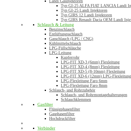
Landi Gasinjektoren
Typ GI-25 ALFA FIAT LANCIA Landi In
Typ GI-25 Landi Injektoren
Typ GIRS 12 Landi Injektoren
Typ GIRS Renault Dacia OEM Landi Inje
Schlauch & Leitung
Benzinschlauch
Entlüftungsschlauch
Gasschlauch (LPG / CNG)
Kühlmittelschlauch
LPG-Füllschläuche
LPG-Leitung
Kupferrohr
LPG-FIT XD-3 (6mm) Flexleitung
LPG-FIT XD-4 (8mm) Flexleitung
LPG-FIT XD-5 (8-10mm) Flexleitung
LPG-FIT XD-6 (12mm) LPG-Flexleitung
LPG-Flexleitung Faro 6mm
LPG-Flexleitung Faro 8mm
Schlauch- und Rohrzubehör
Schlauch- und Rohrmontagehalterungen
Schlauchklemmen
Gasfilter
Flüssigphasenfilter
Gasphasenfilter
Hochdruckfilter
Verbinder