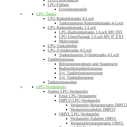
LPG-Füllschläuche
LPG-Füllsets
Erweiterungsteile
LPG-Tanks
LPG-Radmldentanks 4-Loch
Tankarmaturen Radmuldentanks 4-Loch
LPG-Radmuldentanks 1-Loch
LPG-Radmuldentanks 1-Loch MV INT
LPG-Unterflurtank 1-Loch MV 0° EXT
Multiventile
LPG-Tankzubehör
LPG-Zylindertanks 4-Loch
Tankarmaturen Zylindertanks 4-Loch
Tankbefestigung
Befestigungsrahmen und Spanngurte
Radmuldentankbefestigung
Zyl. Tankbefestigungsringe
Zyl. Tankhalterungen
Tankmontagesätze
LPG-Verdampfer
Andere LPG-Verdampfer
Emer LPG-Verdampfer
IMPCO LPG-Verdampfer
Verdampfer-Reparatursätze IMPC
Verdampferzubehör IMPCO
OMVL LPG-Verdampfer
Verdampfer-Zubehör OMVL
Verdampferreparatursätze OMVL