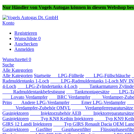
Nur Händler von Vogels Autogas können in diesem Webshop best
Konto
Registrieren
Wunschliste
0
Auschecken
Anmelden
Wunschzettel
0
Suche
Alle Kategorien
Alle Kategorien
Startseite
LPG-Füllteile
LPG-Füllschläuche
Radmuldentanks 1-Loch
LPG-Radmuldentanks 1-Loch MV IN
4-Loch
LPG-Zylindertanks 4-Loch
Tankarmaturen Zylindert
Radmuldentankbefestigung
Tankmontagesätze
LPG-Tan
Lovato Verdampfer
BRC Verdampfer
Verdamper-Zube
Prins
Andere LPG-Verdampfer
Emer LPG-Verdampfer
IM
Verdampfer-Zubehör OMVL
Verdampferreparatursätz
Gasinjektoren
Injektorzubehör AEB
Injektorreparatursätz
Gasinjektoren
Typ KN8 Keihin Injektoren
Typ KN9 Keihin 
GIRS 12 Landi Injektoren
Typ GIRS Renault Dacia OEM Landi 
Gasinjektoren
Gasfilter
Gasphasenfilter
Flüssigphasenfilte