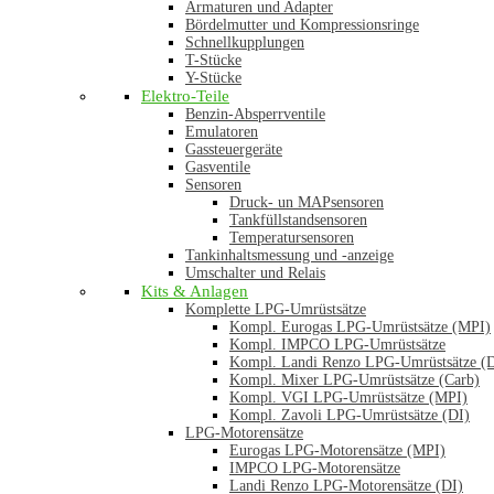
Armaturen und Adapter
Bördelmutter und Kompressionsringe
Schnellkupplungen
T-Stücke
Y-Stücke
Elektro-Teile
Benzin-Absperrventile
Emulatoren
Gassteuergeräte
Gasventile
Sensoren
Druck- un MAPsensoren
Tankfüllstandsensoren
Temperatursensoren
Tankinhaltsmessung und -anzeige
Umschalter und Relais
Kits & Anlagen
Komplette LPG-Umrüstsätze
Kompl. Eurogas LPG-Umrüstsätze (MPI)
Kompl. IMPCO LPG-Umrüstsätze
Kompl. Landi Renzo LPG-Umrüstsätze (
Kompl. Mixer LPG-Umrüstsätze (Carb)
Kompl. VGI LPG-Umrüstsätze (MPI)
Kompl. Zavoli LPG-Umrüstsätze (DI)
LPG-Motorensätze
Eurogas LPG-Motorensätze (MPI)
IMPCO LPG-Motorensätze
Landi Renzo LPG-Motorensätze (DI)