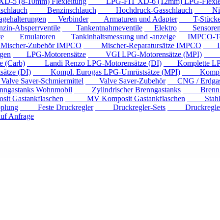
 (8-10mm) Flexleitung
LPG-FIT XD-6 (12mm) LPG-Flexlei
chlauch
Benzinschlauch
Hochdruck-Gasschlauch
Niede
ehalterungen
Verbinder
Armaturen und Adapter
T-Stück
n-Absperrventile
Tankentnahmeventile
Elektro
Sensore
e
Emulatoren
Tankinhaltsmessung und -anzeige
IMPCO-Te
cher-Zubehör IMPCO
Mischer-Reparatursätze IMPCO
IMP
gen
LPG-Motorensätze
VGI LPG-Motorensätze (MPI)
Eur
 (Carb)
Landi Renzo LPG-Motorensätze (DI)
Komplette LPG
tze (DI)
Kompl. Eurogas LPG-Umrüstsätze (MPI)
Kompl. Mi
ve Saver-Schmiermittel
Valve Saver-Zubehör
CNG / Erdgast
astanks Wohnmobil
Zylindrischer Brenngastanks
Brenngas
Gastankflaschen
MV Komposit Gastankflaschen
Stahlga
plung
Feste Druckregler
Druckregler-Sets
Druckregler m
f Anfrage