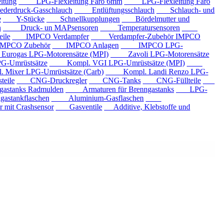
tung
LPG-Flexleitung Faro 6mm
LPG-Flexleitung Faro
rdruck-Gasschlauch
Entlüftungsschlauch
Schlauch- und
e
Y-Stücke
Schnellkupplungen
Bördelmutter und
n
Druck- un MAPsensoren
Temperatursensoren
ile
IMPCO Verdampfer
Verdampfer-Zubehör IMPCO
CO Zubehör
IMPCO Anlagen
IMPCO LPG-
ogas LPG-Motorensätze (MPI)
Zavoli LPG-Motorensätze
-Umrüstsätze
Kompl. VGI LPG-Umrüstsätze (MPI)
xer LPG-Umrüstsätze (Carb)
Kompl. Landi Renzo LPG-
eile
CNG-Druckregler
CNG-Tanks
CNG-Füllteile
tanks Radmulden
Armaturen für Brenngastanks
LPG-
stankflaschen
Aluminium-Gasflaschen
it Crashsensor
Gasventile
Additive, Klebstoffe und