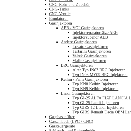
CNG-Rohr und Zubehör
CNG-Tanks
CNG-Ventile
Emulatoren
Gasinjektoren
AEB / VGI Gasinjektoren
Injektorreparatursätze AEB
Injektorzubehör AEB
Andere Gasinjektoren
Lovato Gasinjektoren
Tartarini Gasinjektoren
Valtek Gasinjektoren
Vialle Gasinjektoren
BRC Gasinjektoren
Alter Typ IN03 BRC Injektoren
Typ IN03 MY09 BRC Injektoren
Keihin / Prins Gasinjektoren
Typ KN8 Keihin Injektoren
Typ KN9 Keihin Injektoren
Landi Gasinjektoren
Typ GI-25 ALFA FIAT LANCIA La
Typ GI-25 Landi Injektoren
Typ GIRS 12 Landi Injektoren
Typ GIRS Renault Dacia OEM Land
Gasphasenfilter
Gasschlauch (LPG / CNG)
Gassteuergeräte
Schlauch- und Rohrzubehör