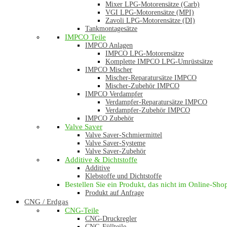
Mixer LPG-Motorensätze (Carb)
VGI LPG-Motorensätze (MPI)
Zavoli LPG-Motorensätze (DI)
Tankmontagesätze
IMPCO Teile
IMPCO Anlagen
IMPCO LPG-Motorensätze
Komplette IMPCO LPG-Umrüstsätze
IMPCO Mischer
Mischer-Reparatursätze IMPCO
Mischer-Zubehör IMPCO
IMPCO Verdampfer
Verdampfer-Reparatursätze IMPCO
Verdampfer-Zubehör IMPCO
IMPCO Zubehör
Valve Saver
Valve Saver-Schmiermittel
Valve Saver-Systeme
Valve Saver-Zubehör
Additive & Dichtstoffe
Additive
Klebstoffe und Dichtstoffe
Bestellen Sie ein Produkt, das nicht im Online-Shop 
Produkt auf Anfrage
CNG / Erdgas
CNG-Teile
CNG-Druckregler
CNG-Füllteile