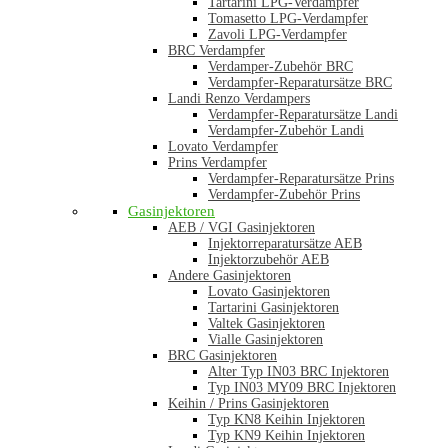
Tartarini LPG-Verdampfer
Tomasetto LPG-Verdampfer
Zavoli LPG-Verdampfer
BRC Verdampfer
Verdamper-Zubehör BRC
Verdampfer-Reparatursätze BRC
Landi Renzo Verdampers
Verdampfer-Reparatursätze Landi
Verdampfer-Zubehör Landi
Lovato Verdampfer
Prins Verdampfer
Verdampfer-Reparatursätze Prins
Verdampfer-Zubehör Prins
Gasinjektoren
AEB / VGI Gasinjektoren
Injektorreparatursätze AEB
Injektorzubehör AEB
Andere Gasinjektoren
Lovato Gasinjektoren
Tartarini Gasinjektoren
Valtek Gasinjektoren
Vialle Gasinjektoren
BRC Gasinjektoren
Alter Typ IN03 BRC Injektoren
Typ IN03 MY09 BRC Injektoren
Keihin / Prins Gasinjektoren
Typ KN8 Keihin Injektoren
Typ KN9 Keihin Injektoren