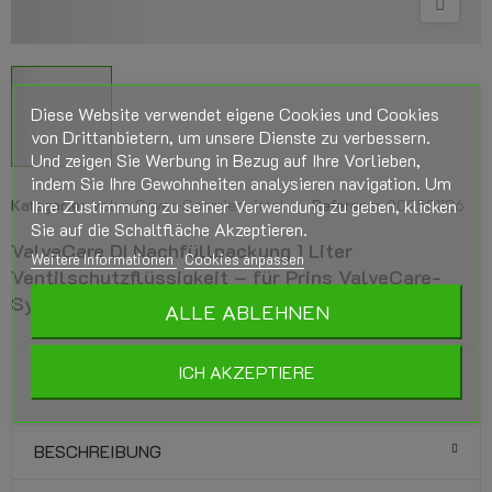
Diese Website verwendet eigene Cookies und Cookies
von Drittanbietern, um unsere Dienste zu verbessern.
Und zeigen Sie Werbung in Bezug auf Ihre Vorlieben,
indem Sie Ihre Gewohnheiten analysieren navigation. Um
Kategorie:
Ihre Zustimmung zu seiner Verwendung zu geben, klicken
Valve Saver-Schmiermittel
Referenz:
909501126
Sie auf die Schaltfläche Akzeptieren.
ValveCare DI Nachfüllpackung 1 Liter
Weitere Informationen
Cookies anpassen
Ventilschutzflüssigkeit – für Prins ValveCare-
System
ALLE ABLEHNEN
ICH AKZEPTIERE
BESCHREIBUNG