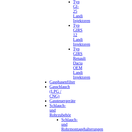
Typ
GI-
25
Landi
Injektoren
Typ
GIRS
12
Landi
Injektoren
Typ
GIRS
Renault
Dacia
OEM
Landi
Injektoren
Gasphasenfilter
Gasschlauch
(LPG /
CNG)
Gassteuergeräte
Schlauch-
und
Rohrzubehör
Schlauch-
und
Rohrmontagehalterungen