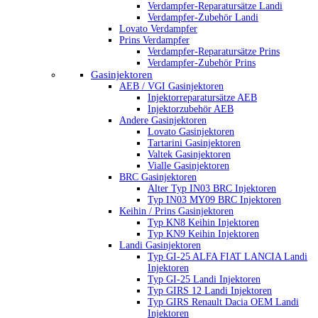
Verdampfer-Reparatursätze Landi
Verdampfer-Zubehör Landi
Lovato Verdampfer
Prins Verdampfer
Verdampfer-Reparatursätze Prins
Verdampfer-Zubehör Prins
Gasinjektoren
AEB / VGI Gasinjektoren
Injektorreparatursätze AEB
Injektorzubehör AEB
Andere Gasinjektoren
Lovato Gasinjektoren
Tartarini Gasinjektoren
Valtek Gasinjektoren
Vialle Gasinjektoren
BRC Gasinjektoren
Alter Typ IN03 BRC Injektoren
Typ IN03 MY09 BRC Injektoren
Keihin / Prins Gasinjektoren
Typ KN8 Keihin Injektoren
Typ KN9 Keihin Injektoren
Landi Gasinjektoren
Typ GI-25 ALFA FIAT LANCIA Landi
Injektoren
Typ GI-25 Landi Injektoren
Typ GIRS 12 Landi Injektoren
Typ GIRS Renault Dacia OEM Landi
Injektoren