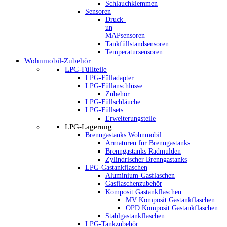
Schlauchklemmen
Sensoren
Druck-
un
MAPsensoren
Tankfüllstandsensoren
Temperatursensoren
Wohnmobil-Zubehör
LPG-Füllteile
LPG-Fülladapter
LPG-Füllanschlüsse
Zubehör
LPG-Füllschläuche
LPG-Füllsets
Erweiterungsteile
LPG-Lagerung
Brenngastanks Wohnmobil
Armaturen für Brenngastanks
Brenngastanks Radmulden
Zylindrischer Brenngastanks
LPG-Gastankflaschen
Aluminium-Gasflaschen
Gasflaschenzubehör
Komposit Gastankflaschen
MV Komposit Gastankflaschen
OPD Komposit Gastankflaschen
Stahlgastankflaschen
LPG-Tankzubehör