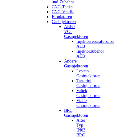
und Zubehör
CNG-Tanks
CNG-Ventile
Emulatoren
Gasinjektoren
AEB /
VGI
Gasinjektoren
Injektorreparatursätze
AEB
Injektorzubehör
AEB
Andere
Gasinjektoren
Lovato
Gasinjektoren
Tartarini
Gasinjektoren
Valtek
Gasinjektoren
Vialle
Gasinjektoren
BRC
Gasinjektoren
Alter
Typ
IN03
BRC