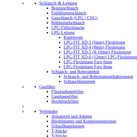
Schlauch & Leitung
Benzinschlauch
Entlüftungsschlauch
Gasschlauch (LPG / CNG)
Kühlmittelschlauch
LPG-Füllschläuche
LPG-Leitung
Kupferrohr
LPG-FIT XD-3 (6mm) Flexleitung
LPG-FIT XD-4 (8mm) Flexleitung
LPG-FIT XD-5 (8-10mm) Flexleitung
LPG-FIT XD-6 (12mm) LPG-Flexleitung
LPG-Flexleitung Faro 6mm
LPG-Flexleitung Faro 8mm
Schlauch- und Rohrzubehör
Schlauch- und Rohrmontagehalterungen
Schlauchklemmen
Gasfilter
Flüssigphasenfilter
Gasphasenfilter
Hochdruckfilter
Verbinder
Armaturen und Adapter
Bördelmutter und Kompressionsringe
Schnellkupplungen
T-Stücke
Y-Stücke