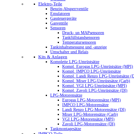
Elektro-Teile
Benzin-Absperrventile
Emulatoren
Gassteuergeräte
Gasventile
Sensoren
Druck- un MAPsensoren
Tankfüllstandsensoren
Temperatursensoren
Tankinhaltsmessung und -anzeige
Umschalter und Relais
Kits & Anlagen
Komplette LPG-Umrüstsätze
Kompl. Eurogas LPG-Umrüstsätze (MPI)
Kompl. IMPCO LPG-Umrüstsätze
Kompl. Landi Renzo LPG-Umrüstsätze (
Kompl. Mixer LPG-Umrüstsätze (Carb)
Kompl. VGI LPG-Umrüstsätze (MPI)
Kompl. Zavoli LPG-Umrüstsätze (DI)
LPG-Motorensätze
Eurogas LPG-Motorensätze (MPI)
IMPCO LPG-Motorensätze
Landi Renzo LPG-Motorensätze (DI)
Mixer LPG-Motorensätze (Carb)
VGI LPG-Motorensätze (MPI)
Zavoli LPG-Motorensätze (DI)
Tankmontagesätze
IMPCO Teile