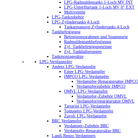
LPG-Radmuldentanks 1-Loch MV INT
LPG-Unterflurtank 1-Loch MV 0° EXT
Multiventile
LPG-Tankzubehör
LPG-Zylindertanks 4-Loch
Tankarmaturen Zylindertanks 4-Loch
Tankbefestigung
Befestigungsrahmen und Spanngurte
Radmuldentankbefestigung
Zyl. Tankbefestigungsringe
Zyl. Tankhalterungen
Tankmontagesätze
LPG-Verdampfer
Andere LPG-Verdampfer
Emer LPG-Verdampfer
IMPCO LPG-Verdampfer
Verdampfer-Reparatursätze IMPC
Verdampferzubehör IMPCO
OMVL LPG-Verdampfer
Verdampfer-Zubehör OMVL
Verdampferreparatursätze OMVL
Tartarini LPG-Verdampfer
Tomasetto LPG-Verdampfer
Zavoli LPG-Verdampfer
BRC Verdampfer
Verdamper-Zubehör BRC
Verdampfer-Reparatursätze BRC
Landi Renzo Verdampers