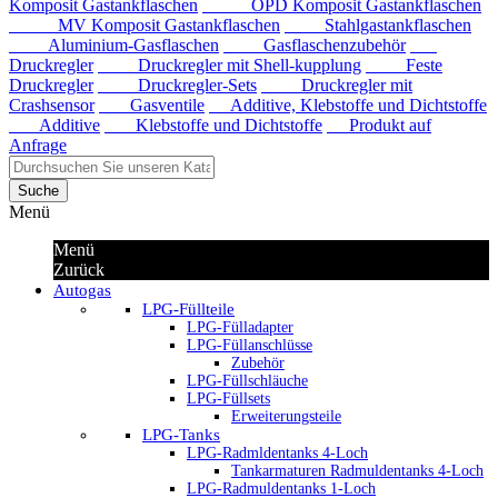
Komposit Gastankflaschen
OPD Komposit Gastankflaschen
MV Komposit Gastankflaschen
Stahlgastankflaschen
Aluminium-Gasflaschen
Gasflaschenzubehör
Druckregler
Druckregler mit Shell-kupplung
Feste
Druckregler
Druckregler-Sets
Druckregler mit
Crashsensor
Gasventile
Additive, Klebstoffe und Dichtstoffe
Additive
Klebstoffe und Dichtstoffe
Produkt auf
Anfrage
Suche
Menü
Menü
Zurück
Autogas
LPG-Füllteile
LPG-Fülladapter
LPG-Füllanschlüsse
Zubehör
LPG-Füllschläuche
LPG-Füllsets
Erweiterungsteile
LPG-Tanks
LPG-Radmldentanks 4-Loch
Tankarmaturen Radmuldentanks 4-Loch
LPG-Radmuldentanks 1-Loch