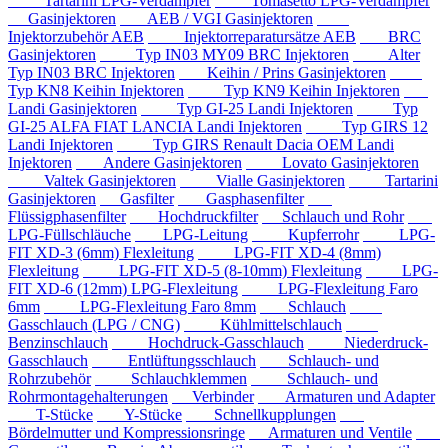
Tartarini LPG-Verdampfer
Tomasetto LPG-Verdampfer
Gasinjektoren
AEB / VGI Gasinjektoren
Injektorzubehör AEB
Injektorreparatursätze AEB
BRC
Gasinjektoren
Typ IN03 MY09 BRC Injektoren
Alter
Typ IN03 BRC Injektoren
Keihin / Prins Gasinjektoren
Typ KN8 Keihin Injektoren
Typ KN9 Keihin Injektoren
Landi Gasinjektoren
Typ GI-25 Landi Injektoren
Typ
GI-25 ALFA FIAT LANCIA Landi Injektoren
Typ GIRS 12
Landi Injektoren
Typ GIRS Renault Dacia OEM Landi
Injektoren
Andere Gasinjektoren
Lovato Gasinjektoren
Valtek Gasinjektoren
Vialle Gasinjektoren
Tartarini
Gasinjektoren
Gasfilter
Gasphasenfilter
Flüssigphasenfilter
Hochdruckfilter
Schlauch und Rohr
LPG-Füllschläuche
LPG-Leitung
Kupferrohr
LPG-
FIT XD-3 (6mm) Flexleitung
LPG-FIT XD-4 (8mm)
Flexleitung
LPG-FIT XD-5 (8-10mm) Flexleitung
LPG-
FIT XD-6 (12mm) LPG-Flexleitung
LPG-Flexleitung Faro
6mm
LPG-Flexleitung Faro 8mm
Schlauch
Gasschlauch (LPG / CNG)
Kühlmittelschlauch
Benzinschlauch
Hochdruck-Gasschlauch
Niederdruck-
Gasschlauch
Entlüftungsschlauch
Schlauch- und
Rohrzubehör
Schlauchklemmen
Schlauch- und
Rohrmontagehalterungen
Verbinder
Armaturen und Adapter
T-Stücke
Y-Stücke
Schnellkupplungen
Bördelmutter und Kompressionsringe
Armaturen und Ventile