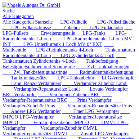
Suche
Alle Kategorien
Alle Kategorien
Startseite
LPG-Füllteile
LPG-Füllschläuche
LPG-Füllanschlüsse
Zubehör
LPG-Fülladapter
LPG-Füllsets
Erweiterungsteile
LPG-Tanks
LPG-
Radmuldentanks 1-Loch
LPG-Radmuldentanks 1-Loch MV
INT
LPG-Unterflurtank 1-Loch MV 0° EXT
Multiventile
LPG-Radmldentanks 4-Loch
Tankarmaturen
Radmuldentanks 4-Loch
LPG-Zylindertanks 4-Loch
Tankarmaturen Zylindertanks 4-Loch
Tankbefestigung
Befestigungsrahmen und Spanngurte
Zyl. Tankhalterungen
Zyl. Tankbefestigungsringe
Radmuldentankbefestigung
Tankmontagesätze
LPG-Tankzubehör
LPG-Verdampfer
Landi Renzo Verdampers
Verdampfer-Zubehör Landi
Verdampfer-Reparatursätze Landi
Lovato Verdampfer
BRC Verdampfer
Verdamper-Zubehör BRC
Verdampfer-Reparatursätze BRC
Prins Verdampfer
Verdampfer-Zubehör Prins
Verdampfer-Reparatursätze Prins
Andere LPG-Verdampfer
Emer LPG-Verdampfer
IMPCO LPG-Verdampfer
Verdampfer-Reparatursätze
IMPCO
Verdampferzubehör IMPCO
OMVL LPG-
Verdampfer
Verdampfer-Zubehör OMVL
Verdampferreparatursätze OMVL
Zavoli LPG-Verdampfer