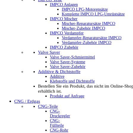
IMPCO Anlagen
IMPCO LPG-Motorensätze
Komplette IMPCO LPG-Umrüstsätze
IMPCO Mischer
Mischer-Reparatursätze IMPCO
Mischer-Zubehör IMPCO
IMPCO Verdampfer
Verdampfer-Reparatursätze IMPCO
Verdampfer-Zubehör IMPCO
IMPCO Zubehör
Valve Saver
Valve Saver-Schmiermittel
Valve Saver-Systeme
Valve Saver-Zubehör
Additive & Dichtstoffe
Additive
Klebstoffe und Dichtstoffe
Bestellen Sie ein Produkt, das nicht im Online-Sho
erhältlich ist.
Produkt auf Anfrage
CNG / Erdgas
CNG-Teile
CNG-
Druckregler
CNG-
Füllteile
CNG-Rohr