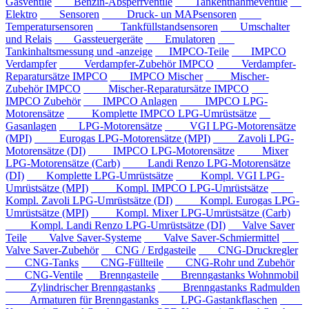
Gasventile
Benzin-Absperrventile
Tankentnahmeventile
Elektro
Sensoren
Druck- un MAPsensoren
Temperatursensoren
Tankfüllstandsensoren
Umschalter
und Relais
Gassteuergeräte
Emulatoren
Tankinhaltsmessung und -anzeige
IMPCO-Teile
IMPCO
Verdampfer
Verdampfer-Zubehör IMPCO
Verdampfer-
Reparatursätze IMPCO
IMPCO Mischer
Mischer-
Zubehör IMPCO
Mischer-Reparatursätze IMPCO
IMPCO Zubehör
IMPCO Anlagen
IMPCO LPG-
Motorensätze
Komplette IMPCO LPG-Umrüstsätze
Gasanlagen
LPG-Motorensätze
VGI LPG-Motorensätze
(MPI)
Eurogas LPG-Motorensätze (MPI)
Zavoli LPG-
Motorensätze (DI)
IMPCO LPG-Motorensätze
Mixer
LPG-Motorensätze (Carb)
Landi Renzo LPG-Motorensätze
(DI)
Komplette LPG-Umrüstsätze
Kompl. VGI LPG-
Umrüstsätze (MPI)
Kompl. IMPCO LPG-Umrüstsätze
Kompl. Zavoli LPG-Umrüstsätze (DI)
Kompl. Eurogas LPG-
Umrüstsätze (MPI)
Kompl. Mixer LPG-Umrüstsätze (Carb)
Kompl. Landi Renzo LPG-Umrüstsätze (DI)
Valve Saver
Teile
Valve Saver-Systeme
Valve Saver-Schmiermittel
Valve Saver-Zubehör
CNG / Erdgasteile
CNG-Druckregler
CNG-Tanks
CNG-Füllteile
CNG-Rohr und Zubehör
CNG-Ventile
Brenngasteile
Brenngastanks Wohnmobil
Zylindrischer Brenngastanks
Brenngastanks Radmulden
Armaturen für Brenngastanks
LPG-Gastankflaschen