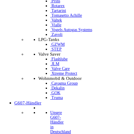
Prins
Rotarex
Tartarini
Tomasetto Achille
Valtek
Vialle
Vogels Autogas Systems
Zavoli
LPG-Tanks
GZWM
STEP
Valve Saver
Flashlube
JLM
Valve Care
Xtreme Protect
Wohnmobil & Outdoor
Cavagna Group
Dekalin
GOK
Truma
G607-Händler
Unsere
G607-
Händler
in
Deutschland