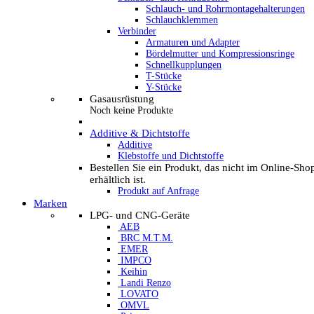
Schlauch- und Rohrmontagehalterungen
Schlauchklemmen
Verbinder
Armaturen und Adapter
Bördelmutter und Kompressionsringe
Schnellkupplungen
T-Stücke
Y-Stücke
Gasausrüstung
Noch keine Produkte
Additive & Dichtstoffe
Additive
Klebstoffe und Dichtstoffe
Bestellen Sie ein Produkt, das nicht im Online-Sho
erhältlich ist.
Produkt auf Anfrage
Marken
LPG- und CNG-Geräte
AEB
BRC M.T.M.
EMER
IMPCO
Keihin
Landi Renzo
LOVATO
OMVL