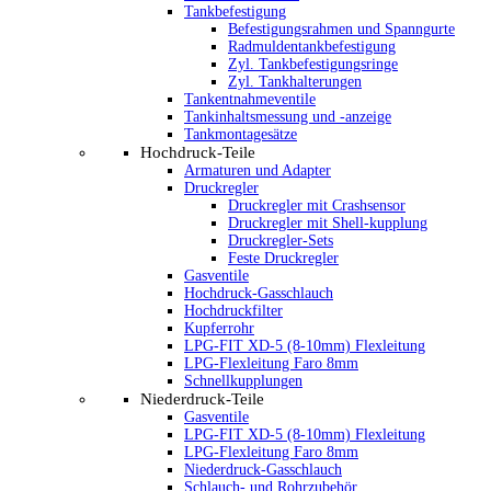
Tankbefestigung
Befestigungsrahmen und Spanngurte
Radmuldentankbefestigung
Zyl. Tankbefestigungsringe
Zyl. Tankhalterungen
Tankentnahmeventile
Tankinhaltsmessung und -anzeige
Tankmontagesätze
Hochdruck-Teile
Armaturen und Adapter
Druckregler
Druckregler mit Crashsensor
Druckregler mit Shell-kupplung
Druckregler-Sets
Feste Druckregler
Gasventile
Hochdruck-Gasschlauch
Hochdruckfilter
Kupferrohr
LPG-FIT XD-5 (8-10mm) Flexleitung
LPG-Flexleitung Faro 8mm
Schnellkupplungen
Niederdruck-Teile
Gasventile
LPG-FIT XD-5 (8-10mm) Flexleitung
LPG-Flexleitung Faro 8mm
Niederdruck-Gasschlauch
Schlauch- und Rohrzubehör