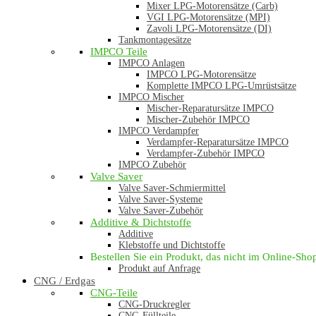
Mixer LPG-Motorensätze (Carb)
VGI LPG-Motorensätze (MPI)
Zavoli LPG-Motorensätze (DI)
Tankmontagesätze
IMPCO Teile
IMPCO Anlagen
IMPCO LPG-Motorensätze
Komplette IMPCO LPG-Umrüstsätze
IMPCO Mischer
Mischer-Reparatursätze IMPCO
Mischer-Zubehör IMPCO
IMPCO Verdampfer
Verdampfer-Reparatursätze IMPCO
Verdampfer-Zubehör IMPCO
IMPCO Zubehör
Valve Saver
Valve Saver-Schmiermittel
Valve Saver-Systeme
Valve Saver-Zubehör
Additive & Dichtstoffe
Additive
Klebstoffe und Dichtstoffe
Bestellen Sie ein Produkt, das nicht im Online-Shop 
Produkt auf Anfrage
CNG / Erdgas
CNG-Teile
CNG-Druckregler
CNG-Füllteile