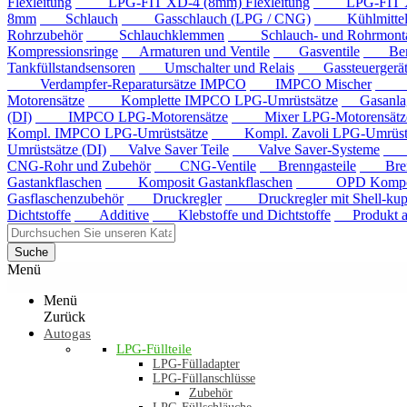
Flexleitung
LPG-FIT XD-4 (8mm) Flexleitung
LPG-FIT XD-5
8mm
Schlauch
Gasschlauch (LPG / CNG)
Kühlmittels
Rohrzubehör
Schlauchklemmen
Schlauch- und Rohrmontag
Kompressionsringe
Armaturen und Ventile
Gasventile
Benzi
Tankfüllstandsensoren
Umschalter und Relais
Gassteuergerät
Verdampfer-Reparatursätze IMPCO
IMPCO Mischer
Mis
Motorensätze
Komplette IMPCO LPG-Umrüstsätze
Gasanla
(DI)
IMPCO LPG-Motorensätze
Mixer LPG-Motorensätze
Kompl. IMPCO LPG-Umrüstsätze
Kompl. Zavoli LPG-Umrüstsä
Umrüstsätze (DI)
Valve Saver Teile
Valve Saver-Systeme
Val
CNG-Rohr und Zubehör
CNG-Ventile
Brenngasteile
Brenng
Gastankflaschen
Komposit Gastankflaschen
OPD Komposit 
Gasflaschenzubehör
Druckregler
Druckregler mit Shell-kup
Dichtstoffe
Additive
Klebstoffe und Dichtstoffe
Produkt au
Suche
Menü
Menü
Zurück
Autogas
LPG-Füllteile
LPG-Fülladapter
LPG-Füllanschlüsse
Zubehör