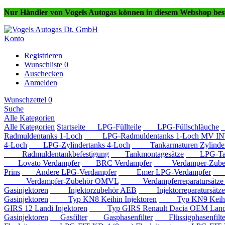
Nur Händler von Vogels Autogas können in diesem Webshop best
Konto
Registrieren
Wunschliste
0
Auschecken
Anmelden
Wunschzettel
0
Suche
Alle Kategorien
Alle Kategorien
Startseite
LPG-Füllteile
LPG-Füllschläuche
Radmuldentanks 1-Loch
LPG-Radmuldentanks 1-Loch MV IN
4-Loch
LPG-Zylindertanks 4-Loch
Tankarmaturen Zylindert
Radmuldentankbefestigung
Tankmontagesätze
LPG-Tan
Lovato Verdampfer
BRC Verdampfer
Verdamper-Zube
Prins
Andere LPG-Verdampfer
Emer LPG-Verdampfer
IM
Verdampfer-Zubehör OMVL
Verdampferreparatursätz
Gasinjektoren
Injektorzubehör AEB
Injektorreparatursätz
Gasinjektoren
Typ KN8 Keihin Injektoren
Typ KN9 Keihin 
GIRS 12 Landi Injektoren
Typ GIRS Renault Dacia OEM Landi 
Gasinjektoren
Gasfilter
Gasphasenfilter
Flüssigphasenfilte