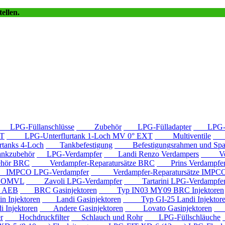
ellen.
LPG-Füllanschlüsse
Zubehör
LPG-Fülladapter
LPG-Fü
T
LPG-Unterflurtank 1-Loch MV 0° EXT
Multiventile
LP
anks 4-Loch
Tankbefestigung
Befestigungsrahmen und Spa
kzubehör
LPG-Verdampfer
Landi Renzo Verdampers
Verda
hör BRC
Verdampfer-Reparatursätze BRC
Prins Verdampfe
PCO LPG-Verdampfer
Verdampfer-Reparatursätze IMPC
e OMVL
Zavoli LPG-Verdampfer
Tartarini LPG-Verdampfe
e AEB
BRC Gasinjektoren
Typ IN03 MY09 BRC Injektoren
Injektoren
Landi Gasinjektoren
Typ GI-25 Landi Injektor
Injektoren
Andere Gasinjektoren
Lovato Gasinjektoren
Va
r
Hochdruckfilter
Schlauch und Rohr
LPG-Füllschläuche