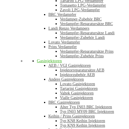
Tartarini LPG-Verdampfer
Tomasetto LPG-Verdampfer
Zavoli LPG-Verdampfer
BRC Verdampfer
Verdamper-Zubehör BRC
Verdampfer-Reparatursätze BRC
Landi Renzo Verdampers
Verdampfer-Reparatursätze Landi
Verdampfer-Zubehör Landi
Lovato Verdampfer
Prins Verdampfer
Verdampfer-Reparatursätze Prins
Verdampfer-Zubehör Prins
Gasinjektoren
AEB / VGI Gasinjektoren
Injektorreparatursätze AEB
Injektorzubehör AEB
Andere Gasinjektoren
Lovato Gasinjektoren
Tartarini Gasinjektoren
Valtek Gasinjektoren
Vialle Gasinjektoren
BRC Gasinjektoren
Alter Typ IN03 BRC Injektoren
Typ IN03 MY09 BRC Injektoren
Keihin / Prins Gasinjektoren
Typ KN8 Keihin Injektoren
Typ KN9 Keihin Injektoren