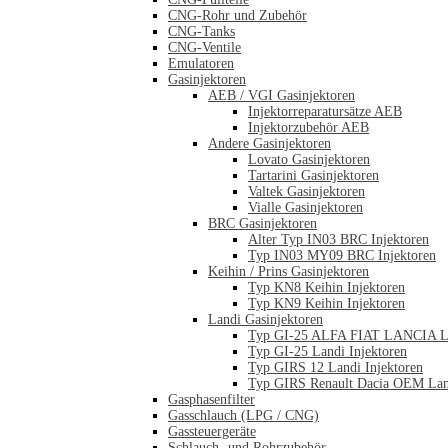
CNG-Rohr und Zubehör
CNG-Tanks
CNG-Ventile
Emulatoren
Gasinjektoren
AEB / VGI Gasinjektoren
Injektorreparatursätze AEB
Injektorzubehör AEB
Andere Gasinjektoren
Lovato Gasinjektoren
Tartarini Gasinjektoren
Valtek Gasinjektoren
Vialle Gasinjektoren
BRC Gasinjektoren
Alter Typ IN03 BRC Injektoren
Typ IN03 MY09 BRC Injektoren
Keihin / Prins Gasinjektoren
Typ KN8 Keihin Injektoren
Typ KN9 Keihin Injektoren
Landi Gasinjektoren
Typ GI-25 ALFA FIAT LANCIA La
Typ GI-25 Landi Injektoren
Typ GIRS 12 Landi Injektoren
Typ GIRS Renault Dacia OEM Land
Gasphasenfilter
Gasschlauch (LPG / CNG)
Gassteuergeräte
Schlauch- und Rohrzubehör