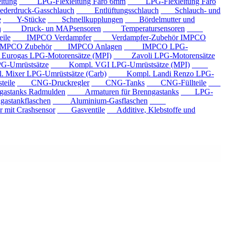
tung
LPG-Flexleitung Faro 6mm
LPG-Flexleitung Faro
rdruck-Gasschlauch
Entlüftungsschlauch
Schlauch- und
e
Y-Stücke
Schnellkupplungen
Bördelmutter und
n
Druck- un MAPsensoren
Temperatursensoren
ile
IMPCO Verdampfer
Verdampfer-Zubehör IMPCO
CO Zubehör
IMPCO Anlagen
IMPCO LPG-
ogas LPG-Motorensätze (MPI)
Zavoli LPG-Motorensätze
-Umrüstsätze
Kompl. VGI LPG-Umrüstsätze (MPI)
xer LPG-Umrüstsätze (Carb)
Kompl. Landi Renzo LPG-
eile
CNG-Druckregler
CNG-Tanks
CNG-Füllteile
tanks Radmulden
Armaturen für Brenngastanks
LPG-
stankflaschen
Aluminium-Gasflaschen
it Crashsensor
Gasventile
Additive, Klebstoffe und