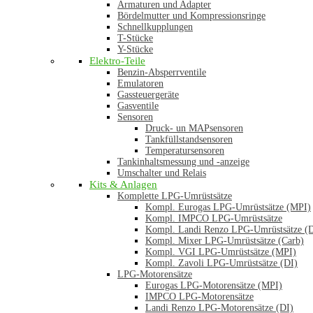
Armaturen und Adapter
Bördelmutter und Kompressionsringe
Schnellkupplungen
T-Stücke
Y-Stücke
Elektro-Teile
Benzin-Absperrventile
Emulatoren
Gassteuergeräte
Gasventile
Sensoren
Druck- un MAPsensoren
Tankfüllstandsensoren
Temperatursensoren
Tankinhaltsmessung und -anzeige
Umschalter und Relais
Kits & Anlagen
Komplette LPG-Umrüstsätze
Kompl. Eurogas LPG-Umrüstsätze (MPI)
Kompl. IMPCO LPG-Umrüstsätze
Kompl. Landi Renzo LPG-Umrüstsätze (
Kompl. Mixer LPG-Umrüstsätze (Carb)
Kompl. VGI LPG-Umrüstsätze (MPI)
Kompl. Zavoli LPG-Umrüstsätze (DI)
LPG-Motorensätze
Eurogas LPG-Motorensätze (MPI)
IMPCO LPG-Motorensätze
Landi Renzo LPG-Motorensätze (DI)