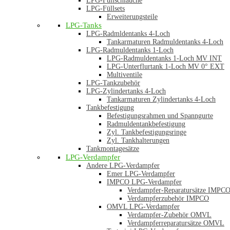
LPG-Füllschläuche
LPG-Füllsets
Erweiterungsteile
LPG-Tanks
LPG-Radmldentanks 4-Loch
Tankarmaturen Radmuldentanks 4-Loch
LPG-Radmuldentanks 1-Loch
LPG-Radmuldentanks 1-Loch MV INT
LPG-Unterflurtank 1-Loch MV 0° EXT
Multiventile
LPG-Tankzubehör
LPG-Zylindertanks 4-Loch
Tankarmaturen Zylindertanks 4-Loch
Tankbefestigung
Befestigungsrahmen und Spanngurte
Radmuldentankbefestigung
Zyl. Tankbefestigungsringe
Zyl. Tankhalterungen
Tankmontagesätze
LPG-Verdampfer
Andere LPG-Verdampfer
Emer LPG-Verdampfer
IMPCO LPG-Verdampfer
Verdampfer-Reparatursätze IMPC
Verdampferzubehör IMPCO
OMVL LPG-Verdampfer
Verdampfer-Zubehör OMVL
Verdampferreparatursätze OMVL