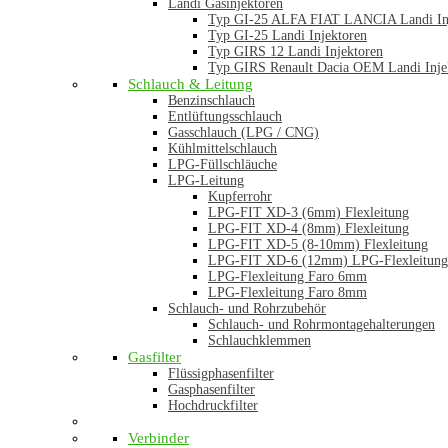
Landi Gasinjektoren
Typ GI-25 ALFA FIAT LANCIA Landi In
Typ GI-25 Landi Injektoren
Typ GIRS 12 Landi Injektoren
Typ GIRS Renault Dacia OEM Landi Inje
Schlauch & Leitung
Benzinschlauch
Entlüftungsschlauch
Gasschlauch (LPG / CNG)
Kühlmittelschlauch
LPG-Füllschläuche
LPG-Leitung
Kupferrohr
LPG-FIT XD-3 (6mm) Flexleitung
LPG-FIT XD-4 (8mm) Flexleitung
LPG-FIT XD-5 (8-10mm) Flexleitung
LPG-FIT XD-6 (12mm) LPG-Flexleitung
LPG-Flexleitung Faro 6mm
LPG-Flexleitung Faro 8mm
Schlauch- und Rohrzubehör
Schlauch- und Rohrmontagehalterungen
Schlauchklemmen
Gasfilter
Flüssigphasenfilter
Gasphasenfilter
Hochdruckfilter
Verbinder