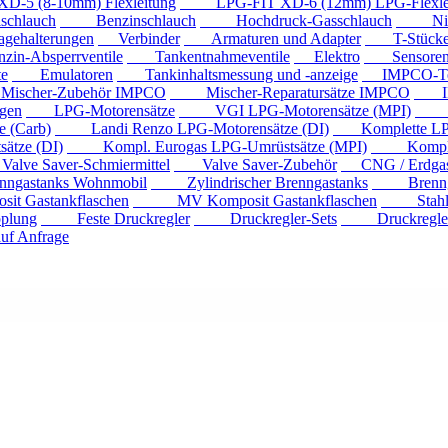
 (8-10mm) Flexleitung
LPG-FIT XD-6 (12mm) LPG-Flexlei
chlauch
Benzinschlauch
Hochdruck-Gasschlauch
Niede
ehalterungen
Verbinder
Armaturen und Adapter
T-Stück
n-Absperrventile
Tankentnahmeventile
Elektro
Sensore
e
Emulatoren
Tankinhaltsmessung und -anzeige
IMPCO-Te
cher-Zubehör IMPCO
Mischer-Reparatursätze IMPCO
IMP
gen
LPG-Motorensätze
VGI LPG-Motorensätze (MPI)
Eur
 (Carb)
Landi Renzo LPG-Motorensätze (DI)
Komplette LPG
tze (DI)
Kompl. Eurogas LPG-Umrüstsätze (MPI)
Kompl. Mi
ve Saver-Schmiermittel
Valve Saver-Zubehör
CNG / Erdgast
astanks Wohnmobil
Zylindrischer Brenngastanks
Brenngas
Gastankflaschen
MV Komposit Gastankflaschen
Stahlga
plung
Feste Druckregler
Druckregler-Sets
Druckregler m
f Anfrage