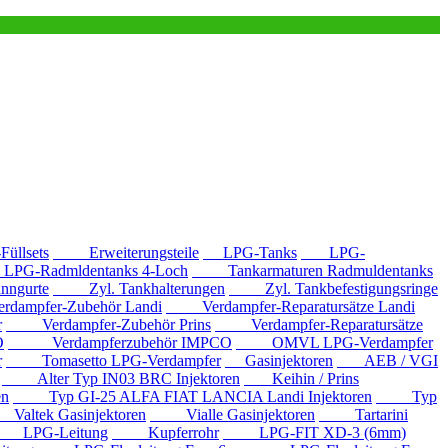
llsets
Erweiterungsteile
LPG-Tanks
LPG-
G-Radmldentanks 4-Loch
Tankarmaturen Radmuldentanks
nngurte
Zyl. Tankhalterungen
Zyl. Tankbefestigungsringe
mpfer-Zubehör Landi
Verdampfer-Reparatursätze Landi
r
Verdampfer-Zubehör Prins
Verdampfer-Reparatursätze
O
Verdampferzubehör IMPCO
OMVL LPG-Verdampfer
r
Tomasetto LPG-Verdampfer
Gasinjektoren
AEB / VGI
Alter Typ IN03 BRC Injektoren
Keihin / Prins
en
Typ GI-25 ALFA FIAT LANCIA Landi Injektoren
Typ
ltek Gasinjektoren
Vialle Gasinjektoren
Tartarini
LPG-Leitung
Kupferrohr
LPG-FIT XD-3 (6mm)