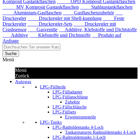
Komposit Gastankflaschen
OPD Komposit Gastankflaschen
MV Komposit Gastankflaschen
Stahlgastankflaschen
Aluminium-Gasflaschen
Gasflaschenzubehör
Druckregler
Druckregler mit Shell-kupplung
Feste
Druckregler
Druckregler-Sets
Druckregler mit
Crashsensor
Gasventile
Additive, Klebstoffe und Dichtstoffe
Additive
Klebstoffe und Dichtstoffe
Produkt auf
Anfrage
Suche
Menü
Menü
Zurück
Autogas
LPG-Füllteile
LPG-Fülladapter
LPG-Füllanschlüsse
Zubehör
LPG-Füllschläuche
LPG-Füllsets
Erweiterungsteile
LPG-Tanks
LPG-Radmldentanks 4-Loch
Tankarmaturen Radmuldentanks 4-Loch
LPG-Radmuldentanks 1-Loch