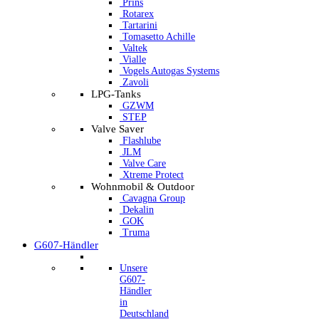
Prins
Rotarex
Tartarini
Tomasetto Achille
Valtek
Vialle
Vogels Autogas Systems
Zavoli
LPG-Tanks
GZWM
STEP
Valve Saver
Flashlube
JLM
Valve Care
Xtreme Protect
Wohnmobil & Outdoor
Cavagna Group
Dekalin
GOK
Truma
G607-Händler
Unsere
G607-
Händler
in
Deutschland