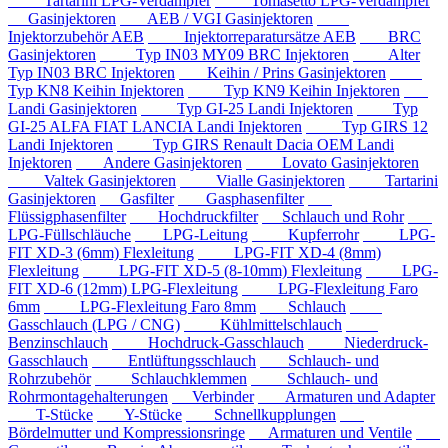
Tartarini LPG-Verdampfer
Tomasetto LPG-Verdampfer
Gasinjektoren
AEB / VGI Gasinjektoren
Injektorzubehör AEB
Injektorreparatursätze AEB
BRC
Gasinjektoren
Typ IN03 MY09 BRC Injektoren
Alter
Typ IN03 BRC Injektoren
Keihin / Prins Gasinjektoren
Typ KN8 Keihin Injektoren
Typ KN9 Keihin Injektoren
Landi Gasinjektoren
Typ GI-25 Landi Injektoren
Typ
GI-25 ALFA FIAT LANCIA Landi Injektoren
Typ GIRS 12
Landi Injektoren
Typ GIRS Renault Dacia OEM Landi
Injektoren
Andere Gasinjektoren
Lovato Gasinjektoren
Valtek Gasinjektoren
Vialle Gasinjektoren
Tartarini
Gasinjektoren
Gasfilter
Gasphasenfilter
Flüssigphasenfilter
Hochdruckfilter
Schlauch und Rohr
LPG-Füllschläuche
LPG-Leitung
Kupferrohr
LPG-
FIT XD-3 (6mm) Flexleitung
LPG-FIT XD-4 (8mm)
Flexleitung
LPG-FIT XD-5 (8-10mm) Flexleitung
LPG-
FIT XD-6 (12mm) LPG-Flexleitung
LPG-Flexleitung Faro
6mm
LPG-Flexleitung Faro 8mm
Schlauch
Gasschlauch (LPG / CNG)
Kühlmittelschlauch
Benzinschlauch
Hochdruck-Gasschlauch
Niederdruck-
Gasschlauch
Entlüftungsschlauch
Schlauch- und
Rohrzubehör
Schlauchklemmen
Schlauch- und
Rohrmontagehalterungen
Verbinder
Armaturen und Adapter
T-Stücke
Y-Stücke
Schnellkupplungen
Bördelmutter und Kompressionsringe
Armaturen und Ventile