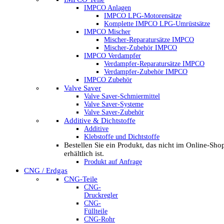
IMPCO Anlagen
IMPCO LPG-Motorensätze
Komplette IMPCO LPG-Umrüstsätze
IMPCO Mischer
Mischer-Reparatursätze IMPCO
Mischer-Zubehör IMPCO
IMPCO Verdampfer
Verdampfer-Reparatursätze IMPCO
Verdampfer-Zubehör IMPCO
IMPCO Zubehör
Valve Saver
Valve Saver-Schmiermittel
Valve Saver-Systeme
Valve Saver-Zubehör
Additive & Dichtstoffe
Additive
Klebstoffe und Dichtstoffe
Bestellen Sie ein Produkt, das nicht im Online-Sho
erhältlich ist.
Produkt auf Anfrage
CNG / Erdgas
CNG-Teile
CNG-
Druckregler
CNG-
Füllteile
CNG-Rohr