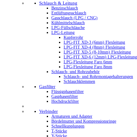
Schlauch & Leitung
Benzinschlauch
Entlüftungsschlauch
Gasschlauch (LPG / CNG)
Kühlmittelschlauch
LPG-Füllschläuche
LPG-Leitung
Kupferrohr
LPG-FIT XD-3 (6mm) Flexleitung
LPG-FIT XD-4 (8mm) Flexleitung
LPG-FIT XD-5 (8-10mm) Flexleitung
LPG-FIT XD-6 (12mm) LPG-Flexleitung
LPG-Flexleitung Faro 6mm
LPG-Flexleitung Faro 8mm
Schlauch- und Rohrzubehör
Schlauch- und Rohrmontagehalterungen
Schlauchklemmen
Gasfilter
Flüssigphasenfilter
Gasphasenfilter
Hochdruckfilter
Verbinder
Armaturen und Adapter
Bördelmutter und Kompressionsringe
Schnellkupplungen
T-Stücke
Y-Stücke