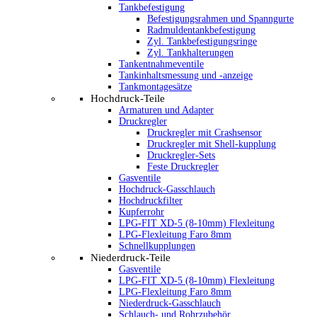
Tankbefestigung
Befestigungsrahmen und Spanngurte
Radmuldentankbefestigung
Zyl. Tankbefestigungsringe
Zyl. Tankhalterungen
Tankentnahmeventile
Tankinhaltsmessung und -anzeige
Tankmontagesätze
Hochdruck-Teile
Armaturen und Adapter
Druckregler
Druckregler mit Crashsensor
Druckregler mit Shell-kupplung
Druckregler-Sets
Feste Druckregler
Gasventile
Hochdruck-Gasschlauch
Hochdruckfilter
Kupferrohr
LPG-FIT XD-5 (8-10mm) Flexleitung
LPG-Flexleitung Faro 8mm
Schnellkupplungen
Niederdruck-Teile
Gasventile
LPG-FIT XD-5 (8-10mm) Flexleitung
LPG-Flexleitung Faro 8mm
Niederdruck-Gasschlauch
Schlauch- und Rohrzubehör