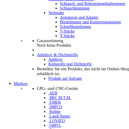
Schlauch- und Rohrmontagehalterungen
Schlauchklemmen
Verbinder
Armaturen und Adapter
Bördelmutter und Kompressionsringe
Schnellkupplungen
T-Stücke
Y-Stücke
Gasausrüstung
Noch keine Produkte
Additive & Dichtstoffe
Additive
Klebstoffe und Dichtstoffe
Bestellen Sie ein Produkt, das nicht im Online-Sho
erhältlich ist.
Produkt auf Anfrage
Marken
LPG- und CNG-Geräte
AEB
BRC M.T.M.
EMER
IMPCO
Keihin
Landi Renzo
LOVATO
OMVL