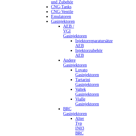
und Zubehör
CNG-Tanks
CNG-Ventile
Emulatoren
Gasinjektoren
AEB /
VGI
Gasinjektoren
Injektorreparatursätze
AEB
Injektorzubehör
AEB
Andere
Gasinjektoren
Lovato
Gasinjektoren
Tartarini
Gasinjektoren
Valtek
Gasinjektoren
Vialle
Gasinjektoren
BRC
Gasinjektoren
Alter
Typ
IN03
BRC