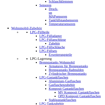
Schlauchklemmen
Sensoren
Druck-
un
MAPsensoren
Tankfüllstandsensoren
Temperatursensoren
Wohnmobil-Zubehör
LPG-Füllteile
LPG-Fülladapter
LPG-Füllanschlüsse
Zubehör
LPG-Füllschläuche
LPG-Füllsets
Erweiterungsteile
LPG-Lagerung
Brenngastanks Wohnmobil
Armaturen für Brenngastanks
Brenngastanks Radmulden
Zylindrischer Brenngastanks
LPG-Gastankflaschen
Aluminium-Gasflaschen
Gasflaschenzubehör
Komposit Gastankflaschen
MV Komposit Gastankflaschen
OPD Komposit Gastankflaschen
Stahlgastankflaschen
LPG-Tankzubehör