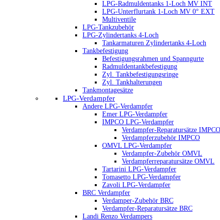
LPG-Radmuldentanks 1-Loch MV INT
LPG-Unterflurtank 1-Loch MV 0° EXT
Multiventile
LPG-Tankzubehör
LPG-Zylindertanks 4-Loch
Tankarmaturen Zylindertanks 4-Loch
Tankbefestigung
Befestigungsrahmen und Spanngurte
Radmuldentankbefestigung
Zyl. Tankbefestigungsringe
Zyl. Tankhalterungen
Tankmontagesätze
LPG-Verdampfer
Andere LPG-Verdampfer
Emer LPG-Verdampfer
IMPCO LPG-Verdampfer
Verdampfer-Reparatursätze IMPC
Verdampferzubehör IMPCO
OMVL LPG-Verdampfer
Verdampfer-Zubehör OMVL
Verdampferreparatursätze OMVL
Tartarini LPG-Verdampfer
Tomasetto LPG-Verdampfer
Zavoli LPG-Verdampfer
BRC Verdampfer
Verdamper-Zubehör BRC
Verdampfer-Reparatursätze BRC
Landi Renzo Verdampers