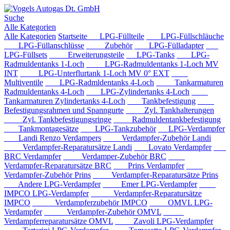
Suche
Alle Kategorien
Alle Kategorien
Startseite
LPG-Füllteile
LPG-Füllschläuche
LPG-Füllanschlüsse
Zubehör
LPG-Fülladapter
LPG-Füllsets
Erweiterungsteile
LPG-Tanks
LPG-
Radmuldentanks 1-Loch
LPG-Radmuldentanks 1-Loch MV
INT
LPG-Unterflurtank 1-Loch MV 0° EXT
Multiventile
LPG-Radmldentanks 4-Loch
Tankarmaturen
Radmuldentanks 4-Loch
LPG-Zylindertanks 4-Loch
Tankarmaturen Zylindertanks 4-Loch
Tankbefestigung
Befestigungsrahmen und Spanngurte
Zyl. Tankhalterungen
Zyl. Tankbefestigungsringe
Radmuldentankbefestigung
Tankmontagesätze
LPG-Tankzubehör
LPG-Verdampfer
Landi Renzo Verdampers
Verdampfer-Zubehör Landi
Verdampfer-Reparatursätze Landi
Lovato Verdampfer
BRC Verdampfer
Verdamper-Zubehör BRC
Verdampfer-Reparatursätze BRC
Prins Verdampfer
Verdampfer-Zubehör Prins
Verdampfer-Reparatursätze Prins
Andere LPG-Verdampfer
Emer LPG-Verdampfer
IMPCO LPG-Verdampfer
Verdampfer-Reparatursätze
IMPCO
Verdampferzubehör IMPCO
OMVL LPG-
Verdampfer
Verdampfer-Zubehör OMVL
Verdampferreparatursätze OMVL
Zavoli LPG-Verdampfer