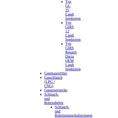
Typ
GI-
25
Landi
Injektoren
Typ
GIRS
12
Landi
Injektoren
Typ
GIRS
Renault
Dacia
OEM
Landi
Injektoren
Gasphasenfilter
Gasschlauch
(LPG /
CNG)
Gassteuergeräte
Schlauch-
und
Rohrzubehör
Schlauch-
und
Rohrmontagehalterungen