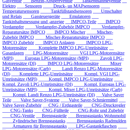
Gasventile
Benzin-Absperrventile
Tankentnahmeventile
Elektro
Sensoren
Druck- un MAPsensoren
Temperatursensoren
Tankfüllstandsensoren
Umschalter
und Relais
Gassteuergeräte
Emulatoren
Tankinhaltsmessung und -anzeige
IMPCO-Teile
IMPCO
Verdampfer
Verdampfer-Zubehör IMPCO
Verdampfer-
Reparatursätze IMPCO
IMPCO Mischer
Mischer-
Zubehör IMPCO
Mischer-Reparatursätze IMPCO
IMPCO Zubehör
IMPCO Anlagen
IMPCO LPG-
Motorensätze
Komplette IMPCO LPG-Umrüstsätze
Gasanlagen
LPG-Motorensätze
VGI LPG-Motorensätze
(MPI)
Eurogas LPG-Motorensätze (MPI)
Zavoli LPG-
Motorensätze (DI)
IMPCO LPG-Motorensätze
Mixer
LPG-Motorensätze (Carb)
Landi Renzo LPG-Motorensätze
(DI)
Komplette LPG-Umrüstsätze
Kompl. VGI LPG-
Umrüstsätze (MPI)
Kompl. IMPCO LPG-Umrüstsätze
Kompl. Zavoli LPG-Umrüstsätze (DI)
Kompl. Eurogas LPG-
Umrüstsätze (MPI)
Kompl. Mixer LPG-Umrüstsätze (Carb)
Kompl. Landi Renzo LPG-Umrüstsätze (DI)
Valve Saver
Teile
Valve Saver-Systeme
Valve Saver-Schmiermittel
Valve Saver-Zubehör
CNG / Erdgasteile
CNG-Druckregler
CNG-Tanks
CNG-Füllteile
CNG-Rohr und Zubehör
CNG-Ventile
Brenngasteile
Brenngastanks Wohnmobil
Zylindrischer Brenngastanks
Brenngastanks Radmulden
Armaturen für Brenngastanks
LPG-Gastankflaschen