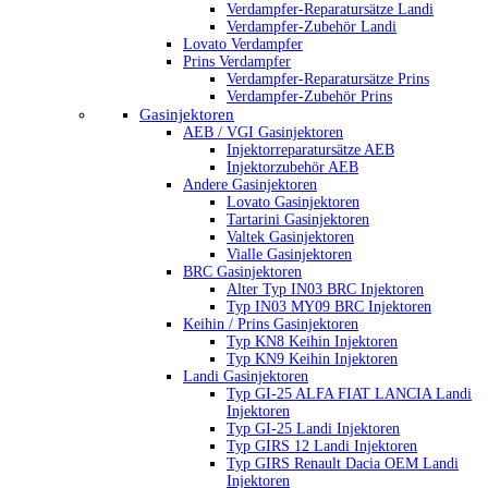
Verdampfer-Reparatursätze Landi
Verdampfer-Zubehör Landi
Lovato Verdampfer
Prins Verdampfer
Verdampfer-Reparatursätze Prins
Verdampfer-Zubehör Prins
Gasinjektoren
AEB / VGI Gasinjektoren
Injektorreparatursätze AEB
Injektorzubehör AEB
Andere Gasinjektoren
Lovato Gasinjektoren
Tartarini Gasinjektoren
Valtek Gasinjektoren
Vialle Gasinjektoren
BRC Gasinjektoren
Alter Typ IN03 BRC Injektoren
Typ IN03 MY09 BRC Injektoren
Keihin / Prins Gasinjektoren
Typ KN8 Keihin Injektoren
Typ KN9 Keihin Injektoren
Landi Gasinjektoren
Typ GI-25 ALFA FIAT LANCIA Landi
Injektoren
Typ GI-25 Landi Injektoren
Typ GIRS 12 Landi Injektoren
Typ GIRS Renault Dacia OEM Landi
Injektoren