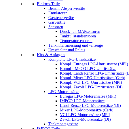
Elektro-Teile
Benzin-Absperrventile
Emulatoren
Gassteuergeräte
Gasventile
Sensoren
Druck- un MAPsensoren
Tankfüllstandsensoren
Temperatursensoren
Tankinhaltsmessung und -anzeige
Umschalter und Relais
Kits & Anlagen
Komplette LPG-Umrüstsätze
Kompl. Eurogas LPG-Umrüstsätze (MPI)
Kompl. IMPCO LPG-Umrüstsätze
Kompl. Landi Renzo LPG-Umrüstsätze (
Kompl. Mixer LPG-Umrüstsätze (Carb)
Kompl. VGI LPG-Umrüstsätze (MPI)
Kompl. Zavoli LPG-Umrüstsätze (DI)
LPG-Motorensätze
Eurogas LPG-Motorensätze (MPI)
IMPCO LPG-Motorensätze
Landi Renzo LPG-Motorensätze (DI)
Mixer LPG-Motorensätze (Carb)
VGI LPG-Motorensätze (MPI)
Zavoli LPG-Motorensätze (DI)
Tankmontagesätze
IMPCO Teile