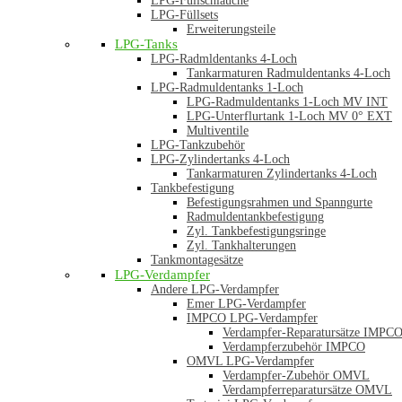
LPG-Füllschläuche
LPG-Füllsets
Erweiterungsteile
LPG-Tanks
LPG-Radmldentanks 4-Loch
Tankarmaturen Radmuldentanks 4-Loch
LPG-Radmuldentanks 1-Loch
LPG-Radmuldentanks 1-Loch MV INT
LPG-Unterflurtank 1-Loch MV 0° EXT
Multiventile
LPG-Tankzubehör
LPG-Zylindertanks 4-Loch
Tankarmaturen Zylindertanks 4-Loch
Tankbefestigung
Befestigungsrahmen und Spanngurte
Radmuldentankbefestigung
Zyl. Tankbefestigungsringe
Zyl. Tankhalterungen
Tankmontagesätze
LPG-Verdampfer
Andere LPG-Verdampfer
Emer LPG-Verdampfer
IMPCO LPG-Verdampfer
Verdampfer-Reparatursätze IMPC
Verdampferzubehör IMPCO
OMVL LPG-Verdampfer
Verdampfer-Zubehör OMVL
Verdampferreparatursätze OMVL