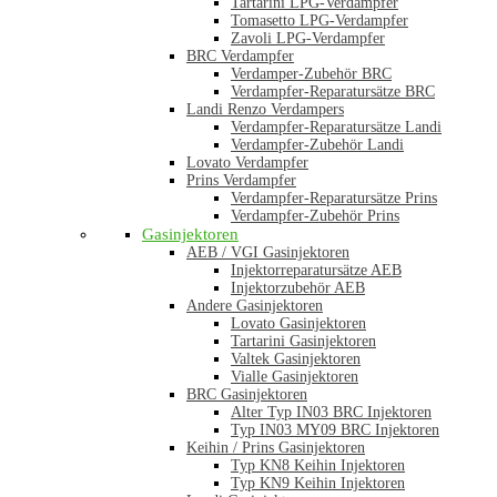
Tartarini LPG-Verdampfer
Tomasetto LPG-Verdampfer
Zavoli LPG-Verdampfer
BRC Verdampfer
Verdamper-Zubehör BRC
Verdampfer-Reparatursätze BRC
Landi Renzo Verdampers
Verdampfer-Reparatursätze Landi
Verdampfer-Zubehör Landi
Lovato Verdampfer
Prins Verdampfer
Verdampfer-Reparatursätze Prins
Verdampfer-Zubehör Prins
Gasinjektoren
AEB / VGI Gasinjektoren
Injektorreparatursätze AEB
Injektorzubehör AEB
Andere Gasinjektoren
Lovato Gasinjektoren
Tartarini Gasinjektoren
Valtek Gasinjektoren
Vialle Gasinjektoren
BRC Gasinjektoren
Alter Typ IN03 BRC Injektoren
Typ IN03 MY09 BRC Injektoren
Keihin / Prins Gasinjektoren
Typ KN8 Keihin Injektoren
Typ KN9 Keihin Injektoren