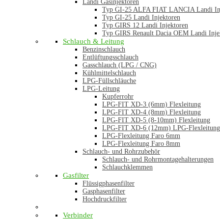
Landi Gasinjektoren
Typ GI-25 ALFA FIAT LANCIA Landi In
Typ GI-25 Landi Injektoren
Typ GIRS 12 Landi Injektoren
Typ GIRS Renault Dacia OEM Landi Inje
Schlauch & Leitung
Benzinschlauch
Entlüftungsschlauch
Gasschlauch (LPG / CNG)
Kühlmittelschlauch
LPG-Füllschläuche
LPG-Leitung
Kupferrohr
LPG-FIT XD-3 (6mm) Flexleitung
LPG-FIT XD-4 (8mm) Flexleitung
LPG-FIT XD-5 (8-10mm) Flexleitung
LPG-FIT XD-6 (12mm) LPG-Flexleitung
LPG-Flexleitung Faro 6mm
LPG-Flexleitung Faro 8mm
Schlauch- und Rohrzubehör
Schlauch- und Rohrmontagehalterungen
Schlauchklemmen
Gasfilter
Flüssigphasenfilter
Gasphasenfilter
Hochdruckfilter
Verbinder