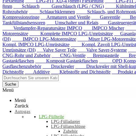
Flexleitung
LPG-FIT XD-4 (8mm) Flexleitung
LPG-FIT XD-5
8mm
Schlauch
Gasschlauch (LPG / CNG)
Kühlmittels
Rohrzubehör
Schlauchklemmen
Schlauch- und Rohrmontag
Kompressionsringe
Armaturen und Ventile
Gasventile
Benzi
Tankfüllstandsensoren
Umschalter und Relais
Gassteuergerät
Verdampfer-Reparatursätze IMPCO
IMPCO Mischer
Mis
Motorensätze
Komplette IMPCO LPG-Umrüstsätze
Gasanla
(DI)
IMPCO LPG-Motorensätze
Mixer LPG-Motorensätze
Kompl. IMPCO LPG-Umrüstsätze
Kompl. Zavoli LPG-Umrüstsä
Umrüstsätze (DI)
Valve Saver Teile
Valve Saver-Systeme
Val
CNG-Rohr und Zubehör
CNG-Ventile
Brenngasteile
Brenng
Gastankflaschen
Komposit Gastankflaschen
OPD Komposit 
Gasflaschenzubehör
Druckregler
Druckregler mit Shell-kup
Dichtstoffe
Additive
Klebstoffe und Dichtstoffe
Produkt au
Suche
Menü
Menü
Zurück
Autogas
LPG-Füllteile
LPG-Fülladapter
LPG-Füllanschlüsse
Zubehör