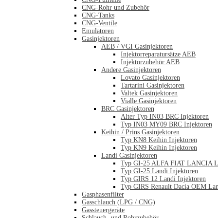
CNG-Rohr und Zubehör
CNG-Tanks
CNG-Ventile
Emulatoren
Gasinjektoren
AEB / VGI Gasinjektoren
Injektorreparatursätze AEB
Injektorzubehör AEB
Andere Gasinjektoren
Lovato Gasinjektoren
Tartarini Gasinjektoren
Valtek Gasinjektoren
Vialle Gasinjektoren
BRC Gasinjektoren
Alter Typ IN03 BRC Injektoren
Typ IN03 MY09 BRC Injektoren
Keihin / Prins Gasinjektoren
Typ KN8 Keihin Injektoren
Typ KN9 Keihin Injektoren
Landi Gasinjektoren
Typ GI-25 ALFA FIAT LANCIA La
Typ GI-25 Landi Injektoren
Typ GIRS 12 Landi Injektoren
Typ GIRS Renault Dacia OEM Land
Gasphasenfilter
Gasschlauch (LPG / CNG)
Gassteuergeräte
Schlauch- und Rohrzubehör