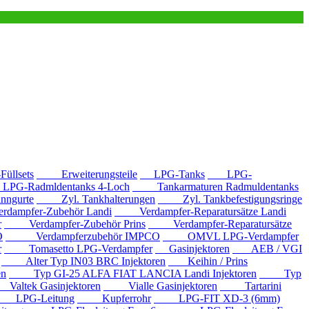
llsets
Erweiterungsteile
LPG-Tanks
LPG-
G-Radmldentanks 4-Loch
Tankarmaturen Radmuldentanks
nngurte
Zyl. Tankhalterungen
Zyl. Tankbefestigungsringe
mpfer-Zubehör Landi
Verdampfer-Reparatursätze Landi
r
Verdampfer-Zubehör Prins
Verdampfer-Reparatursätze
O
Verdampferzubehör IMPCO
OMVL LPG-Verdampfer
r
Tomasetto LPG-Verdampfer
Gasinjektoren
AEB / VGI
Alter Typ IN03 BRC Injektoren
Keihin / Prins
en
Typ GI-25 ALFA FIAT LANCIA Landi Injektoren
Typ
ltek Gasinjektoren
Vialle Gasinjektoren
Tartarini
LPG-Leitung
Kupferrohr
LPG-FIT XD-3 (6mm)