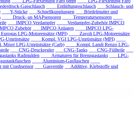
tung
LPG-Flexleitung Faro 6mm
LPG-Flexleitung Faro
rdruck-Gasschlauch
Entlüftungsschlauch
Schlauch- und
e
Y-Stücke
Schnellkupplungen
Bördelmutter und
n
Druck- un MAPsensoren
Temperatursensoren
ile
IMPCO Verdampfer
Verdampfer-Zubehör IMPCO
CO Zubehör
IMPCO Anlagen
IMPCO LPG-
ogas LPG-Motorensätze (MPI)
Zavoli LPG-Motorensätze
-Umrüstsätze
Kompl. VGI LPG-Umrüstsätze (MPI)
xer LPG-Umrüstsätze (Carb)
Kompl. Landi Renzo LPG-
eile
CNG-Druckregler
CNG-Tanks
CNG-Füllteile
tanks Radmulden
Armaturen für Brenngastanks
LPG-
stankflaschen
Aluminium-Gasflaschen
it Crashsensor
Gasventile
Additive, Klebstoffe und