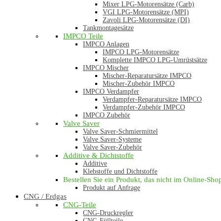
Mixer LPG-Motorensätze (Carb)
VGI LPG-Motorensätze (MPI)
Zavoli LPG-Motorensätze (DI)
Tankmontagesätze
IMPCO Teile
IMPCO Anlagen
IMPCO LPG-Motorensätze
Komplette IMPCO LPG-Umrüstsätze
IMPCO Mischer
Mischer-Reparatursätze IMPCO
Mischer-Zubehör IMPCO
IMPCO Verdampfer
Verdampfer-Reparatursätze IMPCO
Verdampfer-Zubehör IMPCO
IMPCO Zubehör
Valve Saver
Valve Saver-Schmiermittel
Valve Saver-Systeme
Valve Saver-Zubehör
Additive & Dichtstoffe
Additive
Klebstoffe und Dichtstoffe
Bestellen Sie ein Produkt, das nicht im Online-Shop 
Produkt auf Anfrage
CNG / Erdgas
CNG-Teile
CNG-Druckregler
CNG-Füllteile