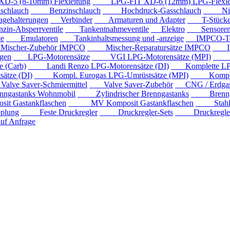
 (8-10mm) Flexleitung
LPG-FIT XD-6 (12mm) LPG-Flexlei
chlauch
Benzinschlauch
Hochdruck-Gasschlauch
Niede
ehalterungen
Verbinder
Armaturen und Adapter
T-Stück
n-Absperrventile
Tankentnahmeventile
Elektro
Sensore
e
Emulatoren
Tankinhaltsmessung und -anzeige
IMPCO-Te
cher-Zubehör IMPCO
Mischer-Reparatursätze IMPCO
IMP
gen
LPG-Motorensätze
VGI LPG-Motorensätze (MPI)
Eur
 (Carb)
Landi Renzo LPG-Motorensätze (DI)
Komplette LPG
tze (DI)
Kompl. Eurogas LPG-Umrüstsätze (MPI)
Kompl. Mi
ve Saver-Schmiermittel
Valve Saver-Zubehör
CNG / Erdgast
astanks Wohnmobil
Zylindrischer Brenngastanks
Brenngas
Gastankflaschen
MV Komposit Gastankflaschen
Stahlga
plung
Feste Druckregler
Druckregler-Sets
Druckregler m
f Anfrage