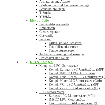
Armaturen und Adapter
Bördelmutter und Kompressionsringe
Schnellkupplungen
T-Stücke
Y-Stücke
Elektro-Teile
Benzin-Absperrventile
Emulatoren
Gassteuergeräte
Gasventile
Sensoren
Druck- un MAPsensoren
Tankfüllstandsensoren
Temperatursensoren
Tankinhaltsmessung und -anzeige
Umschalter und Relais
Kits & Anlagen
Komplette LPG-Umrüstsätze
Kompl. Eurogas LPG-Umrüstsätze (MPI)
Kompl. IMPCO LPG-Umrüstsätze
Kompl. Landi Renzo LPG-Umrüstsätze (
Kompl. Mixer LPG-Umrüstsätze (Carb)
Kompl. VGI LPG-Umrüstsätze (MPI)
Kompl. Zavoli LPG-Umrüstsätze (DI)
LPG-Motorensätze
Eurogas LPG-Motorensätze (MPI)
IMPCO LPG-Motorensätze
Landi Renzo LPG-Motorensätze (DI)