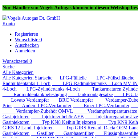
Nur Händler von Vogels Autogas können in diesem Webshop best
Konto
Registrieren
Wunschliste
0
Auschecken
Anmelden
Wunschzettel
0
Suche
Alle Kategorien
Alle Kategorien
Startseite
LPG-Füllteile
LPG-Füllschläuche
Radmuldentanks 1-Loch
LPG-Radmuldentanks 1-Loch MV IN
4-Loch
LPG-Zylindertanks 4-Loch
Tankarmaturen Zylindert
Radmuldentankbefestigung
Tankmontagesätze
LPG-Tan
Lovato Verdampfer
BRC Verdampfer
Verdamper-Zube
Prins
Andere LPG-Verdampfer
Emer LPG-Verdampfer
IM
Verdampfer-Zubehör OMVL
Verdampferreparatursätz
Gasinjektoren
Injektorzubehör AEB
Injektorreparatursätz
Gasinjektoren
Typ KN8 Keihin Injektoren
Typ KN9 Keihin 
GIRS 12 Landi Injektoren
Typ GIRS Renault Dacia OEM Landi 
Gasinjektoren
Gasfilter
Gasphasenfilter
Flüssigphasenfilte