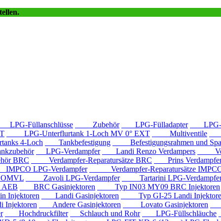
ellen.
LPG-Füllanschlüsse
Zubehör
LPG-Fülladapter
LPG-Fü
T
LPG-Unterflurtank 1-Loch MV 0° EXT
Multiventile
LP
anks 4-Loch
Tankbefestigung
Befestigungsrahmen und Spa
kzubehör
LPG-Verdampfer
Landi Renzo Verdampers
Verda
hör BRC
Verdampfer-Reparatursätze BRC
Prins Verdampfe
PCO LPG-Verdampfer
Verdampfer-Reparatursätze IMPC
e OMVL
Zavoli LPG-Verdampfer
Tartarini LPG-Verdampfe
e AEB
BRC Gasinjektoren
Typ IN03 MY09 BRC Injektoren
Injektoren
Landi Gasinjektoren
Typ GI-25 Landi Injektor
Injektoren
Andere Gasinjektoren
Lovato Gasinjektoren
Va
r
Hochdruckfilter
Schlauch und Rohr
LPG-Füllschläuche