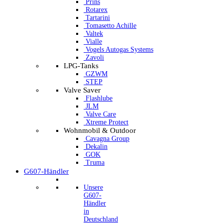
Prins
Rotarex
Tartarini
Tomasetto Achille
Valtek
Vialle
Vogels Autogas Systems
Zavoli
LPG-Tanks
GZWM
STEP
Valve Saver
Flashlube
JLM
Valve Care
Xtreme Protect
Wohnmobil & Outdoor
Cavagna Group
Dekalin
GOK
Truma
G607-Händler
Unsere
G607-
Händler
in
Deutschland