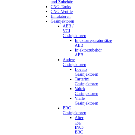
und Zubehör
CNG-Tanks
CNG-Ventile
Emulatoren
Gasinjektoren
AEB /
VGI
Gasinjektoren
Injektorreparatursätze
AEB
Injektorzubehör
AEB
Andere
Gasinjektoren
Lovato
Gasinjektoren
Tartarini
Gasinjektoren
Valtek
Gasinjektoren
Vialle
Gasinjektoren
BRC
Gasinjektoren
Alter
Typ
IN03
BRC