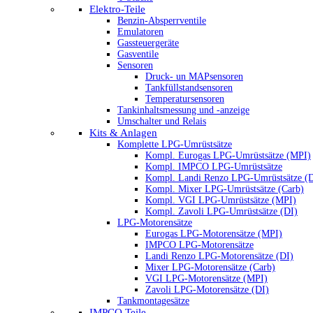
Elektro-Teile
Benzin-Absperrventile
Emulatoren
Gassteuergeräte
Gasventile
Sensoren
Druck- un MAPsensoren
Tankfüllstandsensoren
Temperatursensoren
Tankinhaltsmessung und -anzeige
Umschalter und Relais
Kits & Anlagen
Komplette LPG-Umrüstsätze
Kompl. Eurogas LPG-Umrüstsätze (MPI)
Kompl. IMPCO LPG-Umrüstsätze
Kompl. Landi Renzo LPG-Umrüstsätze (
Kompl. Mixer LPG-Umrüstsätze (Carb)
Kompl. VGI LPG-Umrüstsätze (MPI)
Kompl. Zavoli LPG-Umrüstsätze (DI)
LPG-Motorensätze
Eurogas LPG-Motorensätze (MPI)
IMPCO LPG-Motorensätze
Landi Renzo LPG-Motorensätze (DI)
Mixer LPG-Motorensätze (Carb)
VGI LPG-Motorensätze (MPI)
Zavoli LPG-Motorensätze (DI)
Tankmontagesätze
IMPCO Teile