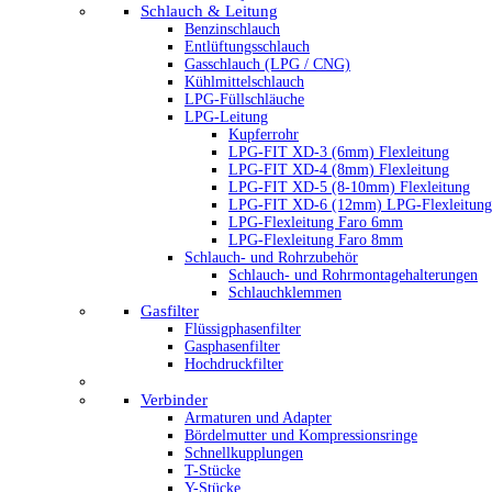
Schlauch & Leitung
Benzinschlauch
Entlüftungsschlauch
Gasschlauch (LPG / CNG)
Kühlmittelschlauch
LPG-Füllschläuche
LPG-Leitung
Kupferrohr
LPG-FIT XD-3 (6mm) Flexleitung
LPG-FIT XD-4 (8mm) Flexleitung
LPG-FIT XD-5 (8-10mm) Flexleitung
LPG-FIT XD-6 (12mm) LPG-Flexleitung
LPG-Flexleitung Faro 6mm
LPG-Flexleitung Faro 8mm
Schlauch- und Rohrzubehör
Schlauch- und Rohrmontagehalterungen
Schlauchklemmen
Gasfilter
Flüssigphasenfilter
Gasphasenfilter
Hochdruckfilter
Verbinder
Armaturen und Adapter
Bördelmutter und Kompressionsringe
Schnellkupplungen
T-Stücke
Y-Stücke