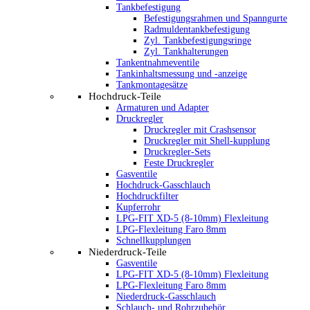
Tankbefestigung
Befestigungsrahmen und Spanngurte
Radmuldentankbefestigung
Zyl. Tankbefestigungsringe
Zyl. Tankhalterungen
Tankentnahmeventile
Tankinhaltsmessung und -anzeige
Tankmontagesätze
Hochdruck-Teile
Armaturen und Adapter
Druckregler
Druckregler mit Crashsensor
Druckregler mit Shell-kupplung
Druckregler-Sets
Feste Druckregler
Gasventile
Hochdruck-Gasschlauch
Hochdruckfilter
Kupferrohr
LPG-FIT XD-5 (8-10mm) Flexleitung
LPG-Flexleitung Faro 8mm
Schnellkupplungen
Niederdruck-Teile
Gasventile
LPG-FIT XD-5 (8-10mm) Flexleitung
LPG-Flexleitung Faro 8mm
Niederdruck-Gasschlauch
Schlauch- und Rohrzubehör