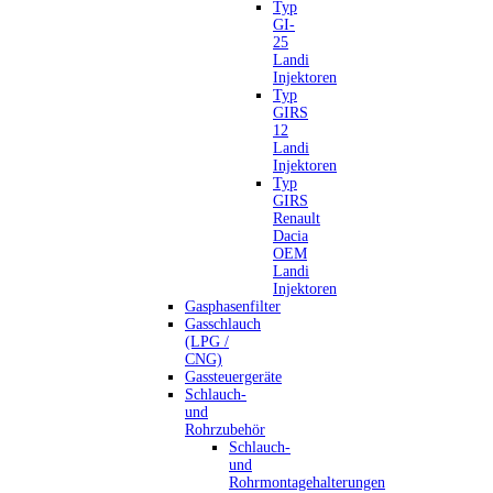
Typ
GI-
25
Landi
Injektoren
Typ
GIRS
12
Landi
Injektoren
Typ
GIRS
Renault
Dacia
OEM
Landi
Injektoren
Gasphasenfilter
Gasschlauch
(LPG /
CNG)
Gassteuergeräte
Schlauch-
und
Rohrzubehör
Schlauch-
und
Rohrmontagehalterungen