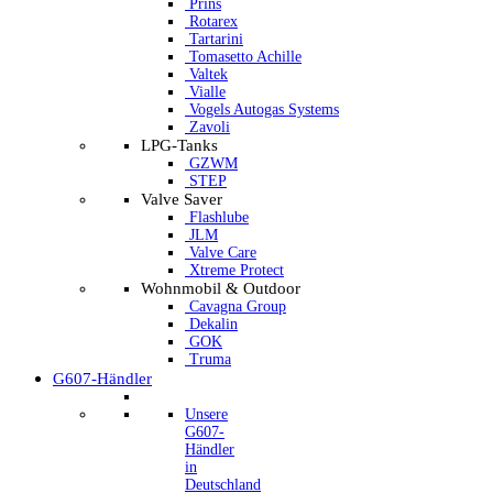
Prins
Rotarex
Tartarini
Tomasetto Achille
Valtek
Vialle
Vogels Autogas Systems
Zavoli
LPG-Tanks
GZWM
STEP
Valve Saver
Flashlube
JLM
Valve Care
Xtreme Protect
Wohnmobil & Outdoor
Cavagna Group
Dekalin
GOK
Truma
G607-Händler
Unsere
G607-
Händler
in
Deutschland