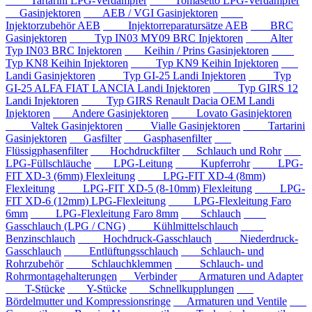
Tartarini LPG-Verdampfer
Tomasetto LPG-Verdampfer
Gasinjektoren
AEB / VGI Gasinjektoren
Injektorzubehör AEB
Injektorreparatursätze AEB
BRC
Gasinjektoren
Typ IN03 MY09 BRC Injektoren
Alter
Typ IN03 BRC Injektoren
Keihin / Prins Gasinjektoren
Typ KN8 Keihin Injektoren
Typ KN9 Keihin Injektoren
Landi Gasinjektoren
Typ GI-25 Landi Injektoren
Typ
GI-25 ALFA FIAT LANCIA Landi Injektoren
Typ GIRS 12
Landi Injektoren
Typ GIRS Renault Dacia OEM Landi
Injektoren
Andere Gasinjektoren
Lovato Gasinjektoren
Valtek Gasinjektoren
Vialle Gasinjektoren
Tartarini
Gasinjektoren
Gasfilter
Gasphasenfilter
Flüssigphasenfilter
Hochdruckfilter
Schlauch und Rohr
LPG-Füllschläuche
LPG-Leitung
Kupferrohr
LPG-
FIT XD-3 (6mm) Flexleitung
LPG-FIT XD-4 (8mm)
Flexleitung
LPG-FIT XD-5 (8-10mm) Flexleitung
LPG-
FIT XD-6 (12mm) LPG-Flexleitung
LPG-Flexleitung Faro
6mm
LPG-Flexleitung Faro 8mm
Schlauch
Gasschlauch (LPG / CNG)
Kühlmittelschlauch
Benzinschlauch
Hochdruck-Gasschlauch
Niederdruck-
Gasschlauch
Entlüftungsschlauch
Schlauch- und
Rohrzubehör
Schlauchklemmen
Schlauch- und
Rohrmontagehalterungen
Verbinder
Armaturen und Adapter
T-Stücke
Y-Stücke
Schnellkupplungen
Bördelmutter und Kompressionsringe
Armaturen und Ventile