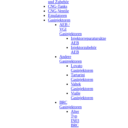
und Zubehör
CNG-Tanks
CNG-Ventile
Emulatoren
Gasinjektoren
AEB /
VGI
Gasinjektoren
Injektorreparatursätze
AEB
Injektorzubehör
AEB
Andere
Gasinjektoren
Lovato
Gasinjektoren
Tartarini
Gasinjektoren
Valtek
Gasinjektoren
Vialle
Gasinjektoren
BRC
Gasinjektoren
Alter
Typ
IN03
BRC