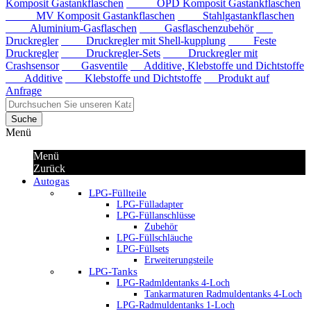
Komposit Gastankflaschen
OPD Komposit Gastankflaschen
MV Komposit Gastankflaschen
Stahlgastankflaschen
Aluminium-Gasflaschen
Gasflaschenzubehör
Druckregler
Druckregler mit Shell-kupplung
Feste
Druckregler
Druckregler-Sets
Druckregler mit
Crashsensor
Gasventile
Additive, Klebstoffe und Dichtstoffe
Additive
Klebstoffe und Dichtstoffe
Produkt auf
Anfrage
Suche
Menü
Menü
Zurück
Autogas
LPG-Füllteile
LPG-Fülladapter
LPG-Füllanschlüsse
Zubehör
LPG-Füllschläuche
LPG-Füllsets
Erweiterungsteile
LPG-Tanks
LPG-Radmldentanks 4-Loch
Tankarmaturen Radmuldentanks 4-Loch
LPG-Radmuldentanks 1-Loch