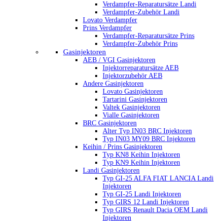
Verdampfer-Reparatursätze Landi
Verdampfer-Zubehör Landi
Lovato Verdampfer
Prins Verdampfer
Verdampfer-Reparatursätze Prins
Verdampfer-Zubehör Prins
Gasinjektoren
AEB / VGI Gasinjektoren
Injektorreparatursätze AEB
Injektorzubehör AEB
Andere Gasinjektoren
Lovato Gasinjektoren
Tartarini Gasinjektoren
Valtek Gasinjektoren
Vialle Gasinjektoren
BRC Gasinjektoren
Alter Typ IN03 BRC Injektoren
Typ IN03 MY09 BRC Injektoren
Keihin / Prins Gasinjektoren
Typ KN8 Keihin Injektoren
Typ KN9 Keihin Injektoren
Landi Gasinjektoren
Typ GI-25 ALFA FIAT LANCIA Landi
Injektoren
Typ GI-25 Landi Injektoren
Typ GIRS 12 Landi Injektoren
Typ GIRS Renault Dacia OEM Landi
Injektoren