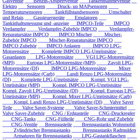
Gasventile
Benzin-Absperrventile
Tankentnahmeventile
Elektro
Sensoren
Druck- un MAPsensoren
Temperatursensoren
Tankfüllstandsensoren
Umschalter
und Relais
Gassteuergeräte
Emulatoren
Tankinhaltsmessung und -anzeige
IMPCO-Teile
IMPCO
Verdampfer
Verdampfer-Zubehör IMPCO
Verdampfer-
Reparatursätze IMPCO
IMPCO Mischer
Mischer-
Zubehör IMPCO
Mischer-Reparatursätze IMPCO
IMPCO Zubehör
IMPCO Anlagen
IMPCO LPG-
Motorensätze
Komplette IMPCO LPG-Umrüstsätze
Gasanlagen
LPG-Motorensätze
VGI LPG-Motorensätze
(MPI)
Eurogas LPG-Motorensätze (MPI)
Zavoli LPG-
Motorensätze (DI)
IMPCO LPG-Motorensätze
Mixer
LPG-Motorensätze (Carb)
Landi Renzo LPG-Motorensätze
(DI)
Komplette LPG-Umrüstsätze
Kompl. VGI LPG-
Umrüstsätze (MPI)
Kompl. IMPCO LPG-Umrüstsätze
Kompl. Zavoli LPG-Umrüstsätze (DI)
Kompl. Eurogas LPG-
Umrüstsätze (MPI)
Kompl. Mixer LPG-Umrüstsätze (Carb)
Kompl. Landi Renzo LPG-Umrüstsätze (DI)
Valve Saver
Teile
Valve Saver-Systeme
Valve Saver-Schmiermittel
Valve Saver-Zubehör
CNG / Erdgasteile
CNG-Druckregler
CNG-Tanks
CNG-Füllteile
CNG-Rohr und Zubehör
CNG-Ventile
Brenngasteile
Brenngastanks Wohnmobil
Zylindrischer Brenngastanks
Brenngastanks Radmulden
Armaturen für Brenngastanks
LPG-Gastankflaschen