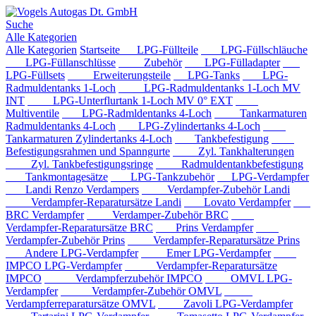
Suche
Alle Kategorien
Alle Kategorien
Startseite
LPG-Füllteile
LPG-Füllschläuche
LPG-Füllanschlüsse
Zubehör
LPG-Fülladapter
LPG-Füllsets
Erweiterungsteile
LPG-Tanks
LPG-
Radmuldentanks 1-Loch
LPG-Radmuldentanks 1-Loch MV
INT
LPG-Unterflurtank 1-Loch MV 0° EXT
Multiventile
LPG-Radmldentanks 4-Loch
Tankarmaturen
Radmuldentanks 4-Loch
LPG-Zylindertanks 4-Loch
Tankarmaturen Zylindertanks 4-Loch
Tankbefestigung
Befestigungsrahmen und Spanngurte
Zyl. Tankhalterungen
Zyl. Tankbefestigungsringe
Radmuldentankbefestigung
Tankmontagesätze
LPG-Tankzubehör
LPG-Verdampfer
Landi Renzo Verdampers
Verdampfer-Zubehör Landi
Verdampfer-Reparatursätze Landi
Lovato Verdampfer
BRC Verdampfer
Verdamper-Zubehör BRC
Verdampfer-Reparatursätze BRC
Prins Verdampfer
Verdampfer-Zubehör Prins
Verdampfer-Reparatursätze Prins
Andere LPG-Verdampfer
Emer LPG-Verdampfer
IMPCO LPG-Verdampfer
Verdampfer-Reparatursätze
IMPCO
Verdampferzubehör IMPCO
OMVL LPG-
Verdampfer
Verdampfer-Zubehör OMVL
Verdampferreparatursätze OMVL
Zavoli LPG-Verdampfer