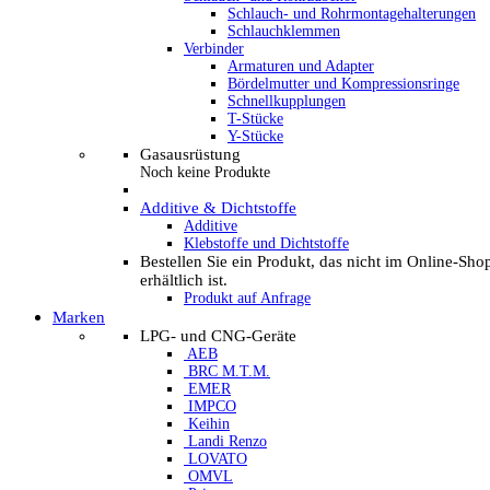
Schlauch- und Rohrmontagehalterungen
Schlauchklemmen
Verbinder
Armaturen und Adapter
Bördelmutter und Kompressionsringe
Schnellkupplungen
T-Stücke
Y-Stücke
Gasausrüstung
Noch keine Produkte
Additive & Dichtstoffe
Additive
Klebstoffe und Dichtstoffe
Bestellen Sie ein Produkt, das nicht im Online-Sho
erhältlich ist.
Produkt auf Anfrage
Marken
LPG- und CNG-Geräte
AEB
BRC M.T.M.
EMER
IMPCO
Keihin
Landi Renzo
LOVATO
OMVL