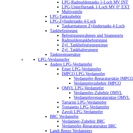
LPG-Radmuldentanks 1-Loch MV INT
LPG-Unterflurtank 1-Loch MV 0° EXT
Multiventile
LPG-Tankzubehör
LPG-Zylindertanks 4-Loch
Tankarmaturen Zylindertanks 4-Loch
Tankbefestigung
Befestigungsrahmen und Spanngurte
Radmuldentankbefestigung
Zyl. Tankbefestigungsringe
Zyl. Tankhalterungen
Tankmontagesätze
LPG-Verdampfer
Andere LPG-Verdampfer
Emer LPG-Verdampfer
IMPCO LPG-Verdampfer
Verdampfer-Reparatursätze IMPC
Verdampferzubehör IMPCO
OMVL LPG-Verdampfer
Verdampfer-Zubehör OMVL
Verdampferreparatursätze OMVL
Tartarini LPG-Verdampfer
Tomasetto LPG-Verdampfer
Zavoli LPG-Verdampfer
BRC Verdampfer
Verdamper-Zubehör BRC
Verdampfer-Reparatursätze BRC
Landi Renzo Verdampers