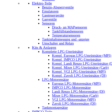
Elektro-Teile
Benzin-Absperrventile
Emulatoren
Gassteuergeräte
Gasventile
Sensoren
Druck- un MAPsensoren
Tankfüllstandsensoren
Temperatursensoren
Tankinhaltsmessung und -anzeige
Umschalter und Relais
Kits & Anlagen
Komplette LPG-Umrüstsätze
Kompl. Eurogas LPG-Umrüstsätze (MPI)
Kompl. IMPCO LPG-Umrüstsätze
Kompl. Landi Renzo LPG-Umrüstsätze (
Kompl. Mixer LPG-Umrüstsätze (Carb)
Kompl. VGI LPG-Umrüstsätze (MPI)
Kompl. Zavoli LPG-Umrüstsätze (DI)
LPG-Motorensätze
Eurogas LPG-Motorensätze (MPI)
IMPCO LPG-Motorensätze
Landi Renzo LPG-Motorensätze (DI)
Mixer LPG-Motorensätze (Carb)
VGI LPG-Motorensätze (MPI)
Zavoli LPG-Motorensätze (DI)
Tankmontagesätze
IMPCO Teile