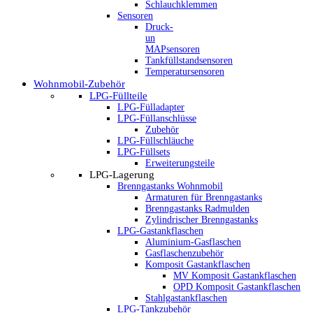
Schlauchklemmen
Sensoren
Druck-
un
MAPsensoren
Tankfüllstandsensoren
Temperatursensoren
Wohnmobil-Zubehör
LPG-Füllteile
LPG-Fülladapter
LPG-Füllanschlüsse
Zubehör
LPG-Füllschläuche
LPG-Füllsets
Erweiterungsteile
LPG-Lagerung
Brenngastanks Wohnmobil
Armaturen für Brenngastanks
Brenngastanks Radmulden
Zylindrischer Brenngastanks
LPG-Gastankflaschen
Aluminium-Gasflaschen
Gasflaschenzubehör
Komposit Gastankflaschen
MV Komposit Gastankflaschen
OPD Komposit Gastankflaschen
Stahlgastankflaschen
LPG-Tankzubehör