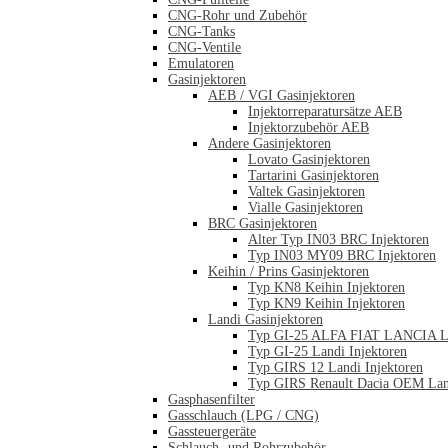
CNG-Rohr und Zubehör
CNG-Tanks
CNG-Ventile
Emulatoren
Gasinjektoren
AEB / VGI Gasinjektoren
Injektorreparatursätze AEB
Injektorzubehör AEB
Andere Gasinjektoren
Lovato Gasinjektoren
Tartarini Gasinjektoren
Valtek Gasinjektoren
Vialle Gasinjektoren
BRC Gasinjektoren
Alter Typ IN03 BRC Injektoren
Typ IN03 MY09 BRC Injektoren
Keihin / Prins Gasinjektoren
Typ KN8 Keihin Injektoren
Typ KN9 Keihin Injektoren
Landi Gasinjektoren
Typ GI-25 ALFA FIAT LANCIA La
Typ GI-25 Landi Injektoren
Typ GIRS 12 Landi Injektoren
Typ GIRS Renault Dacia OEM Land
Gasphasenfilter
Gasschlauch (LPG / CNG)
Gassteuergeräte
Schlauch- und Rohrzubehör