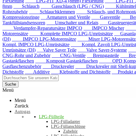
Flexleitung
LPG-FIT XD-4 (8mm) Flexleitung
LPG-FIT XD-5
8mm
Schlauch
Gasschlauch (LPG / CNG)
Kühlmittels
Rohrzubehör
Schlauchklemmen
Schlauch- und Rohrmontag
Kompressionsringe
Armaturen und Ventile
Gasventile
Benzi
Tankfüllstandsensoren
Umschalter und Relais
Gassteuergerät
Verdampfer-Reparatursätze IMPCO
IMPCO Mischer
Mis
Motorensätze
Komplette IMPCO LPG-Umrüstsätze
Gasanla
(DI)
IMPCO LPG-Motorensätze
Mixer LPG-Motorensätze
Kompl. IMPCO LPG-Umrüstsätze
Kompl. Zavoli LPG-Umrüstsä
Umrüstsätze (DI)
Valve Saver Teile
Valve Saver-Systeme
Val
CNG-Rohr und Zubehör
CNG-Ventile
Brenngasteile
Brenng
Gastankflaschen
Komposit Gastankflaschen
OPD Komposit 
Gasflaschenzubehör
Druckregler
Druckregler mit Shell-kup
Dichtstoffe
Additive
Klebstoffe und Dichtstoffe
Produkt au
Suche
Menü
Menü
Zurück
Autogas
LPG-Füllteile
LPG-Fülladapter
LPG-Füllanschlüsse
Zubehör