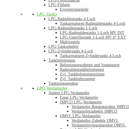
LPG-Füllschläuche
LPG-Füllsets
Erweiterungsteile
LPG-Tanks
LPG-Radmldentanks 4-Loch
Tankarmaturen Radmuldentanks 4-Loch
LPG-Radmuldentanks 1-Loch
LPG-Radmuldentanks 1-Loch MV INT
LPG-Unterflurtank 1-Loch MV 0° EXT
Multiventile
LPG-Tankzubehör
LPG-Zylindertanks 4-Loch
Tankarmaturen Zylindertanks 4-Loch
Tankbefestigung
Befestigungsrahmen und Spanngurte
Radmuldentankbefestigung
Zyl. Tankbefestigungsringe
Zyl. Tankhalterungen
Tankmontagesätze
LPG-Verdampfer
Andere LPG-Verdampfer
Emer LPG-Verdampfer
IMPCO LPG-Verdampfer
Verdampfer-Reparatursätze IMPC
Verdampferzubehör IMPCO
OMVL LPG-Verdampfer
Verdampfer-Zubehör OMVL
Verdampferreparatursätze OMVL