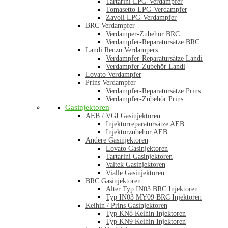
Tartarini LPG-Verdampfer
Tomasetto LPG-Verdampfer
Zavoli LPG-Verdampfer
BRC Verdampfer
Verdamper-Zubehör BRC
Verdampfer-Reparatursätze BRC
Landi Renzo Verdampers
Verdampfer-Reparatursätze Landi
Verdampfer-Zubehör Landi
Lovato Verdampfer
Prins Verdampfer
Verdampfer-Reparatursätze Prins
Verdampfer-Zubehör Prins
Gasinjektoren
AEB / VGI Gasinjektoren
Injektorreparatursätze AEB
Injektorzubehör AEB
Andere Gasinjektoren
Lovato Gasinjektoren
Tartarini Gasinjektoren
Valtek Gasinjektoren
Vialle Gasinjektoren
BRC Gasinjektoren
Alter Typ IN03 BRC Injektoren
Typ IN03 MY09 BRC Injektoren
Keihin / Prins Gasinjektoren
Typ KN8 Keihin Injektoren
Typ KN9 Keihin Injektoren