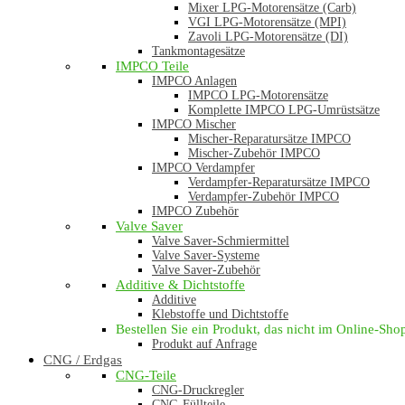
Mixer LPG-Motorensätze (Carb)
VGI LPG-Motorensätze (MPI)
Zavoli LPG-Motorensätze (DI)
Tankmontagesätze
IMPCO Teile
IMPCO Anlagen
IMPCO LPG-Motorensätze
Komplette IMPCO LPG-Umrüstsätze
IMPCO Mischer
Mischer-Reparatursätze IMPCO
Mischer-Zubehör IMPCO
IMPCO Verdampfer
Verdampfer-Reparatursätze IMPCO
Verdampfer-Zubehör IMPCO
IMPCO Zubehör
Valve Saver
Valve Saver-Schmiermittel
Valve Saver-Systeme
Valve Saver-Zubehör
Additive & Dichtstoffe
Additive
Klebstoffe und Dichtstoffe
Bestellen Sie ein Produkt, das nicht im Online-Shop 
Produkt auf Anfrage
CNG / Erdgas
CNG-Teile
CNG-Druckregler
CNG-Füllteile