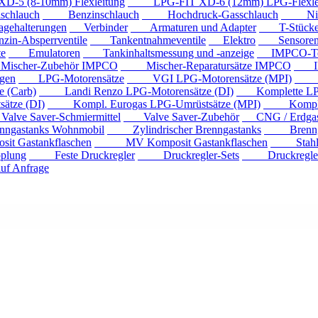
 (8-10mm) Flexleitung
LPG-FIT XD-6 (12mm) LPG-Flexlei
chlauch
Benzinschlauch
Hochdruck-Gasschlauch
Niede
ehalterungen
Verbinder
Armaturen und Adapter
T-Stück
n-Absperrventile
Tankentnahmeventile
Elektro
Sensore
e
Emulatoren
Tankinhaltsmessung und -anzeige
IMPCO-Te
cher-Zubehör IMPCO
Mischer-Reparatursätze IMPCO
IMP
gen
LPG-Motorensätze
VGI LPG-Motorensätze (MPI)
Eur
 (Carb)
Landi Renzo LPG-Motorensätze (DI)
Komplette LPG
tze (DI)
Kompl. Eurogas LPG-Umrüstsätze (MPI)
Kompl. Mi
ve Saver-Schmiermittel
Valve Saver-Zubehör
CNG / Erdgast
astanks Wohnmobil
Zylindrischer Brenngastanks
Brenngas
Gastankflaschen
MV Komposit Gastankflaschen
Stahlga
plung
Feste Druckregler
Druckregler-Sets
Druckregler m
f Anfrage