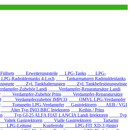
llsets
Erweiterungsteile
LPG-Tanks
LPG-
G-Radmldentanks 4-Loch
Tankarmaturen Radmuldentanks
nngurte
Zyl. Tankhalterungen
Zyl. Tankbefestigungsringe
mpfer-Zubehör Landi
Verdampfer-Reparatursätze Landi
r
Verdampfer-Zubehör Prins
Verdampfer-Reparatursätze
O
Verdampferzubehör IMPCO
OMVL LPG-Verdampfer
r
Tomasetto LPG-Verdampfer
Gasinjektoren
AEB / VGI
Alter Typ IN03 BRC Injektoren
Keihin / Prins
en
Typ GI-25 ALFA FIAT LANCIA Landi Injektoren
Typ
ltek Gasinjektoren
Vialle Gasinjektoren
Tartarini
LPG-Leitung
Kupferrohr
LPG-FIT XD-3 (6mm)