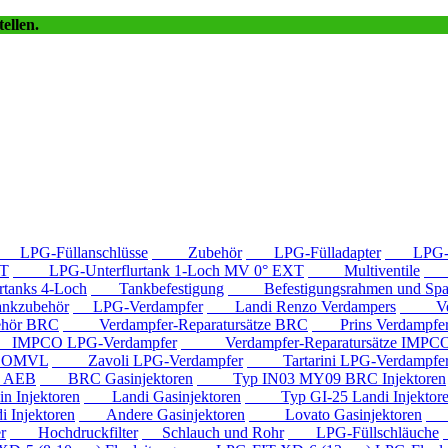
ellen.
LPG-Füllanschlüsse
Zubehör
LPG-Fülladapter
LPG-Fü
T
LPG-Unterflurtank 1-Loch MV 0° EXT
Multiventile
LP
anks 4-Loch
Tankbefestigung
Befestigungsrahmen und Spa
kzubehör
LPG-Verdampfer
Landi Renzo Verdampers
Verda
hör BRC
Verdampfer-Reparatursätze BRC
Prins Verdampfe
PCO LPG-Verdampfer
Verdampfer-Reparatursätze IMPC
e OMVL
Zavoli LPG-Verdampfer
Tartarini LPG-Verdampfe
e AEB
BRC Gasinjektoren
Typ IN03 MY09 BRC Injektoren
Injektoren
Landi Gasinjektoren
Typ GI-25 Landi Injektor
Injektoren
Andere Gasinjektoren
Lovato Gasinjektoren
Va
r
Hochdruckfilter
Schlauch und Rohr
LPG-Füllschläuche