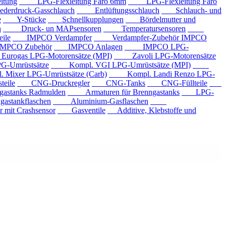
tung
LPG-Flexleitung Faro 6mm
LPG-Flexleitung Faro
rdruck-Gasschlauch
Entlüftungsschlauch
Schlauch- und
e
Y-Stücke
Schnellkupplungen
Bördelmutter und
n
Druck- un MAPsensoren
Temperatursensoren
ile
IMPCO Verdampfer
Verdampfer-Zubehör IMPCO
CO Zubehör
IMPCO Anlagen
IMPCO LPG-
ogas LPG-Motorensätze (MPI)
Zavoli LPG-Motorensätze
-Umrüstsätze
Kompl. VGI LPG-Umrüstsätze (MPI)
xer LPG-Umrüstsätze (Carb)
Kompl. Landi Renzo LPG-
eile
CNG-Druckregler
CNG-Tanks
CNG-Füllteile
tanks Radmulden
Armaturen für Brenngastanks
LPG-
stankflaschen
Aluminium-Gasflaschen
it Crashsensor
Gasventile
Additive, Klebstoffe und