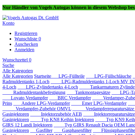
Nur Händler von Vogels Autogas können in diesem Webshop best
Konto
Registrieren
Wunschliste
0
Auschecken
Anmelden
Wunschzettel
0
Suche
Alle Kategorien
Alle Kategorien
Startseite
LPG-Füllteile
LPG-Füllschläuche
Radmuldentanks 1-Loch
LPG-Radmuldentanks 1-Loch MV IN
4-Loch
LPG-Zylindertanks 4-Loch
Tankarmaturen Zylindert
Radmuldentankbefestigung
Tankmontagesätze
LPG-Tan
Lovato Verdampfer
BRC Verdampfer
Verdamper-Zube
Prins
Andere LPG-Verdampfer
Emer LPG-Verdampfer
IM
Verdampfer-Zubehör OMVL
Verdampferreparatursätz
Gasinjektoren
Injektorzubehör AEB
Injektorreparatursätz
Gasinjektoren
Typ KN8 Keihin Injektoren
Typ KN9 Keihin 
GIRS 12 Landi Injektoren
Typ GIRS Renault Dacia OEM Landi 
Gasinjektoren
Gasfilter
Gasphasenfilter
Flüssigphasenfilte