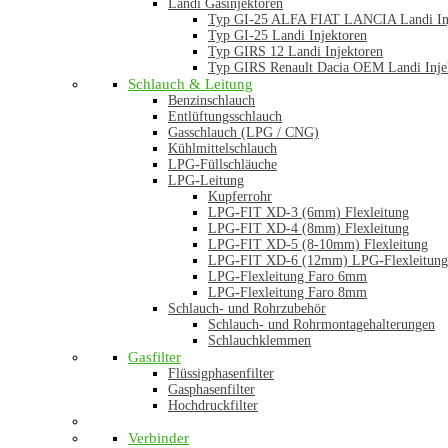
Landi Gasinjektoren
Typ GI-25 ALFA FIAT LANCIA Landi In
Typ GI-25 Landi Injektoren
Typ GIRS 12 Landi Injektoren
Typ GIRS Renault Dacia OEM Landi Inje
Schlauch & Leitung
Benzinschlauch
Entlüftungsschlauch
Gasschlauch (LPG / CNG)
Kühlmittelschlauch
LPG-Füllschläuche
LPG-Leitung
Kupferrohr
LPG-FIT XD-3 (6mm) Flexleitung
LPG-FIT XD-4 (8mm) Flexleitung
LPG-FIT XD-5 (8-10mm) Flexleitung
LPG-FIT XD-6 (12mm) LPG-Flexleitung
LPG-Flexleitung Faro 6mm
LPG-Flexleitung Faro 8mm
Schlauch- und Rohrzubehör
Schlauch- und Rohrmontagehalterungen
Schlauchklemmen
Gasfilter
Flüssigphasenfilter
Gasphasenfilter
Hochdruckfilter
Verbinder