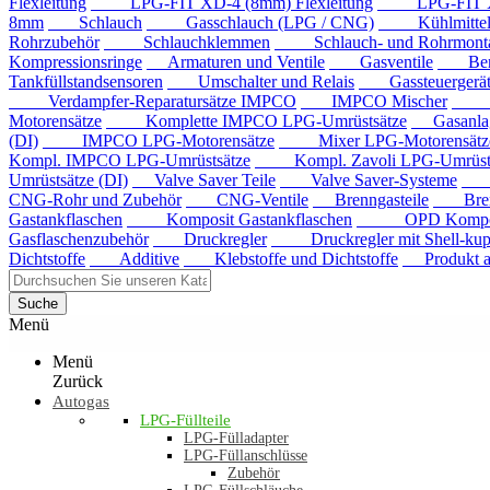
Flexleitung
LPG-FIT XD-4 (8mm) Flexleitung
LPG-FIT XD-5
8mm
Schlauch
Gasschlauch (LPG / CNG)
Kühlmittels
Rohrzubehör
Schlauchklemmen
Schlauch- und Rohrmontag
Kompressionsringe
Armaturen und Ventile
Gasventile
Benzi
Tankfüllstandsensoren
Umschalter und Relais
Gassteuergerät
Verdampfer-Reparatursätze IMPCO
IMPCO Mischer
Mis
Motorensätze
Komplette IMPCO LPG-Umrüstsätze
Gasanla
(DI)
IMPCO LPG-Motorensätze
Mixer LPG-Motorensätze
Kompl. IMPCO LPG-Umrüstsätze
Kompl. Zavoli LPG-Umrüstsä
Umrüstsätze (DI)
Valve Saver Teile
Valve Saver-Systeme
Val
CNG-Rohr und Zubehör
CNG-Ventile
Brenngasteile
Brenng
Gastankflaschen
Komposit Gastankflaschen
OPD Komposit 
Gasflaschenzubehör
Druckregler
Druckregler mit Shell-kup
Dichtstoffe
Additive
Klebstoffe und Dichtstoffe
Produkt au
Suche
Menü
Menü
Zurück
Autogas
LPG-Füllteile
LPG-Fülladapter
LPG-Füllanschlüsse
Zubehör