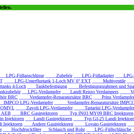
ellen.
LPG-Füllanschlüsse
Zubehör
LPG-Fülladapter
LPG-Fü
T
LPG-Unterflurtank 1-Loch MV 0° EXT
Multiventile
LP
anks 4-Loch
Tankbefestigung
Befestigungsrahmen und Spa
kzubehör
LPG-Verdampfer
Landi Renzo Verdampers
Verda
hör BRC
Verdampfer-Reparatursätze BRC
Prins Verdampfe
PCO LPG-Verdampfer
Verdampfer-Reparatursätze IMPC
e OMVL
Zavoli LPG-Verdampfer
Tartarini LPG-Verdampfe
e AEB
BRC Gasinjektoren
Typ IN03 MY09 BRC Injektoren
Injektoren
Landi Gasinjektoren
Typ GI-25 Landi Injektor
Injektoren
Andere Gasinjektoren
Lovato Gasinjektoren
Va
r
Hochdruckfilter
Schlauch und Rohr
LPG-Füllschläuche