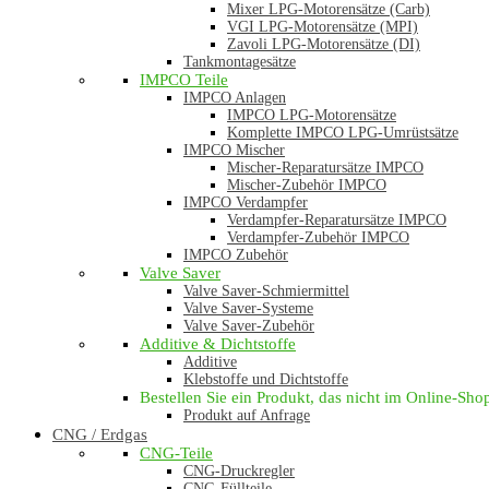
Mixer LPG-Motorensätze (Carb)
VGI LPG-Motorensätze (MPI)
Zavoli LPG-Motorensätze (DI)
Tankmontagesätze
IMPCO Teile
IMPCO Anlagen
IMPCO LPG-Motorensätze
Komplette IMPCO LPG-Umrüstsätze
IMPCO Mischer
Mischer-Reparatursätze IMPCO
Mischer-Zubehör IMPCO
IMPCO Verdampfer
Verdampfer-Reparatursätze IMPCO
Verdampfer-Zubehör IMPCO
IMPCO Zubehör
Valve Saver
Valve Saver-Schmiermittel
Valve Saver-Systeme
Valve Saver-Zubehör
Additive & Dichtstoffe
Additive
Klebstoffe und Dichtstoffe
Bestellen Sie ein Produkt, das nicht im Online-Shop 
Produkt auf Anfrage
CNG / Erdgas
CNG-Teile
CNG-Druckregler
CNG-Füllteile