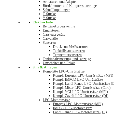
Armaturen und Adapter
Bördelmutter und Kompressionsringe
Schnellkupplungen
T-Stücke
Y-Stücke
Elektro-Teile
Benzin-Absperrventile
Emulatoren
Gassteuergeräte
Gasventile
Sensoren
Druck- un MAPsensoren
Tankfüllstandsensoren
Temperatursensoren
Tankinhaltsmessung und -anzeige
Umschalter und Relais
Kits & Anlagen
Komplette LPG-Umrüstsätze
Kompl. Eurogas LPG-Umrüstsätze (MPI)
Kompl. IMPCO LPG-Umrüstsätze
Kompl. Landi Renzo LPG-Umrüstsätze (
Kompl. Mixer LPG-Umrüstsätze (Carb)
Kompl. VGI LPG-Umrüstsätze (MPI)
Kompl. Zavoli LPG-Umrüstsätze (DI)
LPG-Motorensätze
Eurogas LPG-Motorensätze (MPI)
IMPCO LPG-Motorensätze
Landi Renzo LPG-Motorensätze (DI)