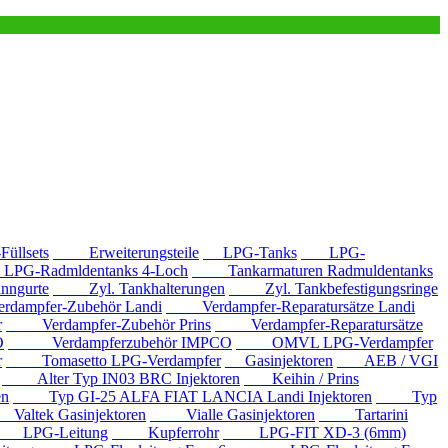
llsets
Erweiterungsteile
LPG-Tanks
LPG-
G-Radmldentanks 4-Loch
Tankarmaturen Radmuldentanks
nngurte
Zyl. Tankhalterungen
Zyl. Tankbefestigungsringe
mpfer-Zubehör Landi
Verdampfer-Reparatursätze Landi
r
Verdampfer-Zubehör Prins
Verdampfer-Reparatursätze
O
Verdampferzubehör IMPCO
OMVL LPG-Verdampfer
r
Tomasetto LPG-Verdampfer
Gasinjektoren
AEB / VGI
Alter Typ IN03 BRC Injektoren
Keihin / Prins
en
Typ GI-25 ALFA FIAT LANCIA Landi Injektoren
Typ
ltek Gasinjektoren
Vialle Gasinjektoren
Tartarini
LPG-Leitung
Kupferrohr
LPG-FIT XD-3 (6mm)