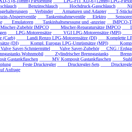
 (8-10mm) Flexleitung
LPG-FIT XD-6 (12mm) LPG-Flexlei
chlauch
Benzinschlauch
Hochdruck-Gasschlauch
Niede
ehalterungen
Verbinder
Armaturen und Adapter
T-Stück
n-Absperrventile
Tankentnahmeventile
Elektro
Sensore
e
Emulatoren
Tankinhaltsmessung und -anzeige
IMPCO-Te
cher-Zubehör IMPCO
Mischer-Reparatursätze IMPCO
IMP
gen
LPG-Motorensätze
VGI LPG-Motorensätze (MPI)
Eur
 (Carb)
Landi Renzo LPG-Motorensätze (DI)
Komplette LPG
tze (DI)
Kompl. Eurogas LPG-Umrüstsätze (MPI)
Kompl. Mi
ve Saver-Schmiermittel
Valve Saver-Zubehör
CNG / Erdgast
astanks Wohnmobil
Zylindrischer Brenngastanks
Brenngas
Gastankflaschen
MV Komposit Gastankflaschen
Stahlga
plung
Feste Druckregler
Druckregler-Sets
Druckregler m
f Anfrage