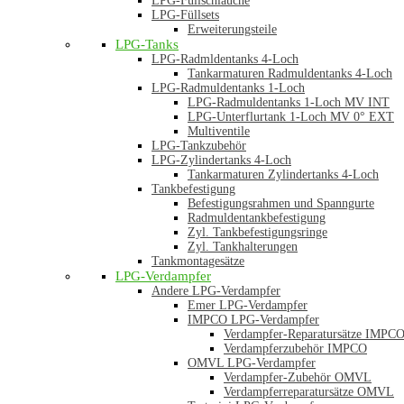
LPG-Füllschläuche
LPG-Füllsets
Erweiterungsteile
LPG-Tanks
LPG-Radmldentanks 4-Loch
Tankarmaturen Radmuldentanks 4-Loch
LPG-Radmuldentanks 1-Loch
LPG-Radmuldentanks 1-Loch MV INT
LPG-Unterflurtank 1-Loch MV 0° EXT
Multiventile
LPG-Tankzubehör
LPG-Zylindertanks 4-Loch
Tankarmaturen Zylindertanks 4-Loch
Tankbefestigung
Befestigungsrahmen und Spanngurte
Radmuldentankbefestigung
Zyl. Tankbefestigungsringe
Zyl. Tankhalterungen
Tankmontagesätze
LPG-Verdampfer
Andere LPG-Verdampfer
Emer LPG-Verdampfer
IMPCO LPG-Verdampfer
Verdampfer-Reparatursätze IMPC
Verdampferzubehör IMPCO
OMVL LPG-Verdampfer
Verdampfer-Zubehör OMVL
Verdampferreparatursätze OMVL