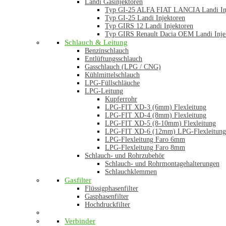
Landi Gasinjektoren
Typ GI-25 ALFA FIAT LANCIA Landi In
Typ GI-25 Landi Injektoren
Typ GIRS 12 Landi Injektoren
Typ GIRS Renault Dacia OEM Landi Inje
Schlauch & Leitung
Benzinschlauch
Entlüftungsschlauch
Gasschlauch (LPG / CNG)
Kühlmittelschlauch
LPG-Füllschläuche
LPG-Leitung
Kupferrohr
LPG-FIT XD-3 (6mm) Flexleitung
LPG-FIT XD-4 (8mm) Flexleitung
LPG-FIT XD-5 (8-10mm) Flexleitung
LPG-FIT XD-6 (12mm) LPG-Flexleitung
LPG-Flexleitung Faro 6mm
LPG-Flexleitung Faro 8mm
Schlauch- und Rohrzubehör
Schlauch- und Rohrmontagehalterungen
Schlauchklemmen
Gasfilter
Flüssigphasenfilter
Gasphasenfilter
Hochdruckfilter
Verbinder