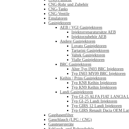
CNG-Rohr und Zubehör
CNG-Tanks
CNG-Ventile
Emulatoren
Gasinjektoren
AEB / VGI Gasinjektoren
Injektorreparatursätze AEB
Injektorzubehör AEB
Andere Gasinjektoren
Lovato Gasinjektoren
Tartarini Gasinjektoren
Valtek Gasinjektoren
Vialle Gasinjektoren
BRC Gasinjektoren
Alter Typ IN03 BRC Injektoren
Typ IN03 MY09 BRC Injektoren
Keihin / Prins Gasinjektoren
Typ KN8 Keihin Injektoren
Typ KN9 Keihin Injektoren
Landi Gasinjektoren
Typ GI-25 ALFA FIAT LANCIA La
Typ GI-25 Landi Injektoren
Typ GIRS 12 Landi Injektoren
Typ GIRS Renault Dacia OEM Land
Gasphasenfilter
Gasschlauch (LPG / CNG)
Gassteuergeräte
Schlauch- und Rohrzubehör