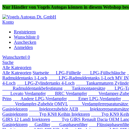
Nur Händler von Vogels Autogas können in diesem Webshop best
Konto
Registrieren
Wunschliste
0
Auschecken
Anmelden
Wunschzettel
0
Suche
Alle Kategorien
Alle Kategorien
Startseite
LPG-Füllteile
LPG-Füllschläuche
Radmuldentanks 1-Loch
LPG-Radmuldentanks 1-Loch MV IN
4-Loch
LPG-Zylindertanks 4-Loch
Tankarmaturen Zylindert
Radmuldentankbefestigung
Tankmontagesätze
LPG-Tan
Lovato Verdampfer
BRC Verdampfer
Verdamper-Zube
Prins
Andere LPG-Verdampfer
Emer LPG-Verdampfer
IM
Verdampfer-Zubehör OMVL
Verdampferreparatursätz
Gasinjektoren
Injektorzubehör AEB
Injektorreparatursätz
Gasinjektoren
Typ KN8 Keihin Injektoren
Typ KN9 Keihin 
GIRS 12 Landi Injektoren
Typ GIRS Renault Dacia OEM Landi 
Gasinjektoren
Gasfilter
Gasphasenfilter
Flüssigphasenfilte