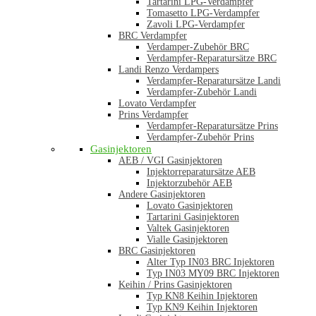
Tartarini LPG-Verdampfer
Tomasetto LPG-Verdampfer
Zavoli LPG-Verdampfer
BRC Verdampfer
Verdamper-Zubehör BRC
Verdampfer-Reparatursätze BRC
Landi Renzo Verdampers
Verdampfer-Reparatursätze Landi
Verdampfer-Zubehör Landi
Lovato Verdampfer
Prins Verdampfer
Verdampfer-Reparatursätze Prins
Verdampfer-Zubehör Prins
Gasinjektoren
AEB / VGI Gasinjektoren
Injektorreparatursätze AEB
Injektorzubehör AEB
Andere Gasinjektoren
Lovato Gasinjektoren
Tartarini Gasinjektoren
Valtek Gasinjektoren
Vialle Gasinjektoren
BRC Gasinjektoren
Alter Typ IN03 BRC Injektoren
Typ IN03 MY09 BRC Injektoren
Keihin / Prins Gasinjektoren
Typ KN8 Keihin Injektoren
Typ KN9 Keihin Injektoren