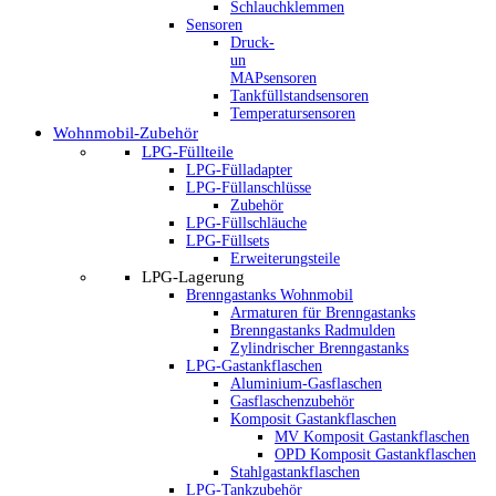
Schlauchklemmen
Sensoren
Druck-
un
MAPsensoren
Tankfüllstandsensoren
Temperatursensoren
Wohnmobil-Zubehör
LPG-Füllteile
LPG-Fülladapter
LPG-Füllanschlüsse
Zubehör
LPG-Füllschläuche
LPG-Füllsets
Erweiterungsteile
LPG-Lagerung
Brenngastanks Wohnmobil
Armaturen für Brenngastanks
Brenngastanks Radmulden
Zylindrischer Brenngastanks
LPG-Gastankflaschen
Aluminium-Gasflaschen
Gasflaschenzubehör
Komposit Gastankflaschen
MV Komposit Gastankflaschen
OPD Komposit Gastankflaschen
Stahlgastankflaschen
LPG-Tankzubehör