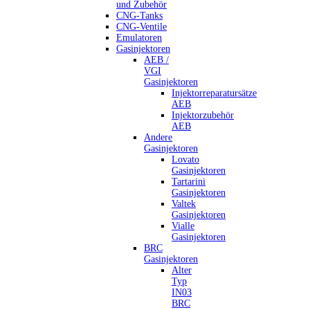
und Zubehör
CNG-Tanks
CNG-Ventile
Emulatoren
Gasinjektoren
AEB /
VGI
Gasinjektoren
Injektorreparatursätze
AEB
Injektorzubehör
AEB
Andere
Gasinjektoren
Lovato
Gasinjektoren
Tartarini
Gasinjektoren
Valtek
Gasinjektoren
Vialle
Gasinjektoren
BRC
Gasinjektoren
Alter
Typ
IN03
BRC