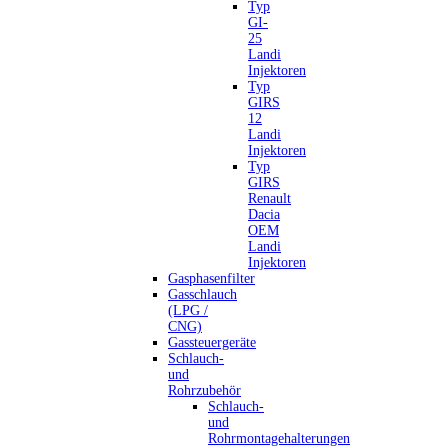
Typ
GI-
25
Landi
Injektoren
Typ
GIRS
12
Landi
Injektoren
Typ
GIRS
Renault
Dacia
OEM
Landi
Injektoren
Gasphasenfilter
Gasschlauch
(LPG /
CNG)
Gassteuergeräte
Schlauch-
und
Rohrzubehör
Schlauch-
und
Rohrmontagehalterungen