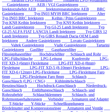
Tartarini LPG-Verdampfer
Tomasetto LPG-Verdampfer
Gasinjektoren
AEB / VGI Gasinjektoren
Injektorzubehör AEB
Injektorreparatursätze AEB
BRC
Gasinjektoren
Typ IN03 MY09 BRC Injektoren
Alter
Typ IN03 BRC Injektoren
Keihin / Prins Gasinjektoren
Typ KN8 Keihin Injektoren
Typ KN9 Keihin Injektoren
Landi Gasinjektoren
Typ GI-25 Landi Injektoren
Typ
GI-25 ALFA FIAT LANCIA Landi Injektoren
Typ GIRS 12
Landi Injektoren
Typ GIRS Renault Dacia OEM Landi
Injektoren
Andere Gasinjektoren
Lovato Gasinjektoren
Valtek Gasinjektoren
Vialle Gasinjektoren
Tartarini
Gasinjektoren
Gasfilter
Gasphasenfilter
Flüssigphasenfilter
Hochdruckfilter
Schlauch und Rohr
LPG-Füllschläuche
LPG-Leitung
Kupferrohr
LPG-
FIT XD-3 (6mm) Flexleitung
LPG-FIT XD-4 (8mm)
Flexleitung
LPG-FIT XD-5 (8-10mm) Flexleitung
LPG-
FIT XD-6 (12mm) LPG-Flexleitung
LPG-Flexleitung Faro
6mm
LPG-Flexleitung Faro 8mm
Schlauch
Gasschlauch (LPG / CNG)
Kühlmittelschlauch
Benzinschlauch
Hochdruck-Gasschlauch
Niederdruck-
Gasschlauch
Entlüftungsschlauch
Schlauch- und
Rohrzubehör
Schlauchklemmen
Schlauch- und
Rohrmontagehalterungen
Verbinder
Armaturen und Adapter
T-Stücke
Y-Stücke
Schnellkupplungen
Bördelmutter und Kompressionsringe
Armaturen und Ventile