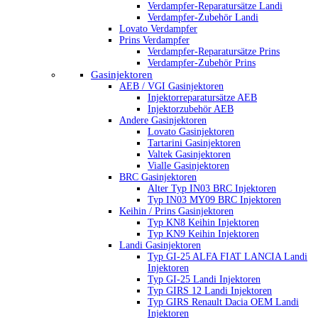
Verdampfer-Reparatursätze Landi
Verdampfer-Zubehör Landi
Lovato Verdampfer
Prins Verdampfer
Verdampfer-Reparatursätze Prins
Verdampfer-Zubehör Prins
Gasinjektoren
AEB / VGI Gasinjektoren
Injektorreparatursätze AEB
Injektorzubehör AEB
Andere Gasinjektoren
Lovato Gasinjektoren
Tartarini Gasinjektoren
Valtek Gasinjektoren
Vialle Gasinjektoren
BRC Gasinjektoren
Alter Typ IN03 BRC Injektoren
Typ IN03 MY09 BRC Injektoren
Keihin / Prins Gasinjektoren
Typ KN8 Keihin Injektoren
Typ KN9 Keihin Injektoren
Landi Gasinjektoren
Typ GI-25 ALFA FIAT LANCIA Landi
Injektoren
Typ GI-25 Landi Injektoren
Typ GIRS 12 Landi Injektoren
Typ GIRS Renault Dacia OEM Landi
Injektoren