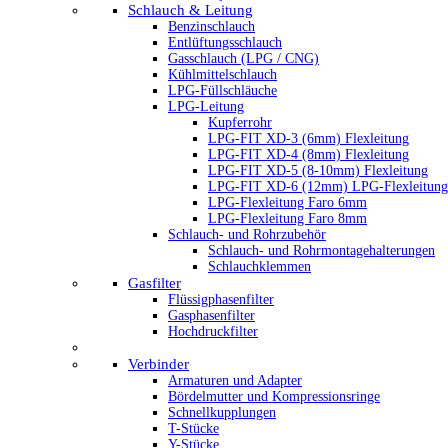
Schlauch & Leitung
Benzinschlauch
Entlüftungsschlauch
Gasschlauch (LPG / CNG)
Kühlmittelschlauch
LPG-Füllschläuche
LPG-Leitung
Kupferrohr
LPG-FIT XD-3 (6mm) Flexleitung
LPG-FIT XD-4 (8mm) Flexleitung
LPG-FIT XD-5 (8-10mm) Flexleitung
LPG-FIT XD-6 (12mm) LPG-Flexleitung
LPG-Flexleitung Faro 6mm
LPG-Flexleitung Faro 8mm
Schlauch- und Rohrzubehör
Schlauch- und Rohrmontagehalterungen
Schlauchklemmen
Gasfilter
Flüssigphasenfilter
Gasphasenfilter
Hochdruckfilter
Verbinder
Armaturen und Adapter
Bördelmutter und Kompressionsringe
Schnellkupplungen
T-Stücke
Y-Stücke