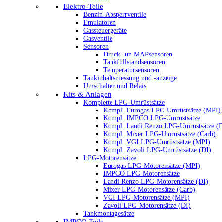
Elektro-Teile
Benzin-Absperrventile
Emulatoren
Gassteuergeräte
Gasventile
Sensoren
Druck- un MAPsensoren
Tankfüllstandsensoren
Temperatursensoren
Tankinhaltsmessung und -anzeige
Umschalter und Relais
Kits & Anlagen
Komplette LPG-Umrüstsätze
Kompl. Eurogas LPG-Umrüstsätze (MPI)
Kompl. IMPCO LPG-Umrüstsätze
Kompl. Landi Renzo LPG-Umrüstsätze (
Kompl. Mixer LPG-Umrüstsätze (Carb)
Kompl. VGI LPG-Umrüstsätze (MPI)
Kompl. Zavoli LPG-Umrüstsätze (DI)
LPG-Motorensätze
Eurogas LPG-Motorensätze (MPI)
IMPCO LPG-Motorensätze
Landi Renzo LPG-Motorensätze (DI)
Mixer LPG-Motorensätze (Carb)
VGI LPG-Motorensätze (MPI)
Zavoli LPG-Motorensätze (DI)
Tankmontagesätze
IMPCO Teile