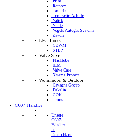
Prins
Rotarex
Tartarini
Tomasetto Achille
Valtek
Vialle
Vogels Autogas Systems
Zavoli
LPG-Tanks
GZWM
STEP
Valve Saver
Flashlube
JLM
Valve Care
Xtreme Protect
Wohnmobil & Outdoor
Cavagna Group
Dekalin
GOK
Truma
G607-Händler
Unsere
G607-
Händler
in
Deutschland