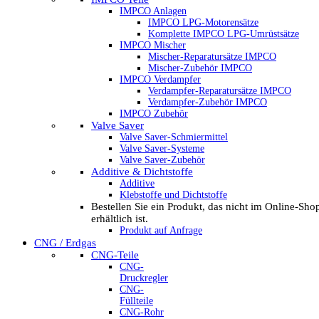
IMPCO Anlagen
IMPCO LPG-Motorensätze
Komplette IMPCO LPG-Umrüstsätze
IMPCO Mischer
Mischer-Reparatursätze IMPCO
Mischer-Zubehör IMPCO
IMPCO Verdampfer
Verdampfer-Reparatursätze IMPCO
Verdampfer-Zubehör IMPCO
IMPCO Zubehör
Valve Saver
Valve Saver-Schmiermittel
Valve Saver-Systeme
Valve Saver-Zubehör
Additive & Dichtstoffe
Additive
Klebstoffe und Dichtstoffe
Bestellen Sie ein Produkt, das nicht im Online-Sho
erhältlich ist.
Produkt auf Anfrage
CNG / Erdgas
CNG-Teile
CNG-
Druckregler
CNG-
Füllteile
CNG-Rohr