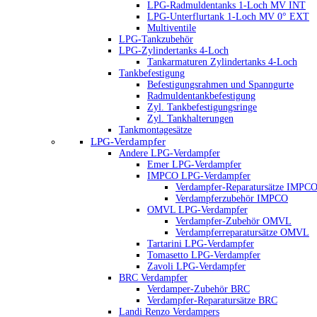
LPG-Radmuldentanks 1-Loch MV INT
LPG-Unterflurtank 1-Loch MV 0° EXT
Multiventile
LPG-Tankzubehör
LPG-Zylindertanks 4-Loch
Tankarmaturen Zylindertanks 4-Loch
Tankbefestigung
Befestigungsrahmen und Spanngurte
Radmuldentankbefestigung
Zyl. Tankbefestigungsringe
Zyl. Tankhalterungen
Tankmontagesätze
LPG-Verdampfer
Andere LPG-Verdampfer
Emer LPG-Verdampfer
IMPCO LPG-Verdampfer
Verdampfer-Reparatursätze IMPC
Verdampferzubehör IMPCO
OMVL LPG-Verdampfer
Verdampfer-Zubehör OMVL
Verdampferreparatursätze OMVL
Tartarini LPG-Verdampfer
Tomasetto LPG-Verdampfer
Zavoli LPG-Verdampfer
BRC Verdampfer
Verdamper-Zubehör BRC
Verdampfer-Reparatursätze BRC
Landi Renzo Verdampers