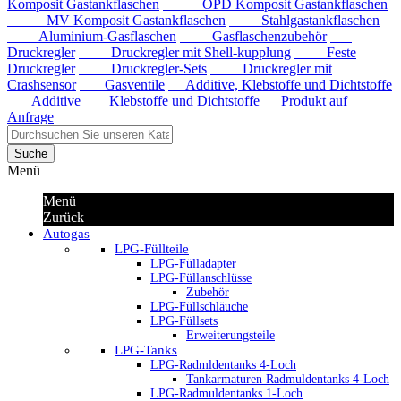
Komposit Gastankflaschen
OPD Komposit Gastankflaschen
MV Komposit Gastankflaschen
Stahlgastankflaschen
Aluminium-Gasflaschen
Gasflaschenzubehör
Druckregler
Druckregler mit Shell-kupplung
Feste
Druckregler
Druckregler-Sets
Druckregler mit
Crashsensor
Gasventile
Additive, Klebstoffe und Dichtstoffe
Additive
Klebstoffe und Dichtstoffe
Produkt auf
Anfrage
Suche
Menü
Menü
Zurück
Autogas
LPG-Füllteile
LPG-Fülladapter
LPG-Füllanschlüsse
Zubehör
LPG-Füllschläuche
LPG-Füllsets
Erweiterungsteile
LPG-Tanks
LPG-Radmldentanks 4-Loch
Tankarmaturen Radmuldentanks 4-Loch
LPG-Radmuldentanks 1-Loch