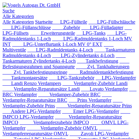
Suche
Alle Kategorien
Alle Kategorien
Startseite
LPG-Füllteile
LPG-Füllschläuche
LPG-Füllanschlüsse
Zubehör
LPG-Fülladapter
LPG-Füllsets
Erweiterungsteile
LPG-Tanks
LPG-
Radmuldentanks 1-Loch
LPG-Radmuldentanks 1-Loch MV
INT
LPG-Unterflurtank 1-Loch MV 0° EXT
Multiventile
LPG-Radmldentanks 4-Loch
Tankarmaturen
Radmuldentanks 4-Loch
LPG-Zylindertanks 4-Loch
Tankarmaturen Zylindertanks 4-Loch
Tankbefestigung
Befestigungsrahmen und Spanngurte
Zyl. Tankhalterungen
Zyl. Tankbefestigungsringe
Radmuldentankbefestigung
Tankmontagesätze
LPG-Tankzubehör
LPG-Verdampfer
Landi Renzo Verdampers
Verdampfer-Zubehör Landi
Verdampfer-Reparatursätze Landi
Lovato Verdampfer
BRC Verdampfer
Verdamper-Zubehör BRC
Verdampfer-Reparatursätze BRC
Prins Verdampfer
Verdampfer-Zubehör Prins
Verdampfer-Reparatursätze Prins
Andere LPG-Verdampfer
Emer LPG-Verdampfer
IMPCO LPG-Verdampfer
Verdampfer-Reparatursätze
IMPCO
Verdampferzubehör IMPCO
OMVL LPG-
Verdampfer
Verdampfer-Zubehör OMVL
Verdampferreparatursätze OMVL
Zavoli LPG-Verdampfer