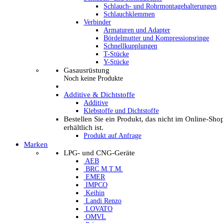
Schlauch- und Rohrmontagehalterungen
Schlauchklemmen
Verbinder
Armaturen und Adapter
Bördelmutter und Kompressionsringe
Schnellkupplungen
T-Stücke
Y-Stücke
Gasausrüstung
Noch keine Produkte
Additive & Dichtstoffe
Additive
Klebstoffe und Dichtstoffe
Bestellen Sie ein Produkt, das nicht im Online-Sho
erhältlich ist.
Produkt auf Anfrage
Marken
LPG- und CNG-Geräte
AEB
BRC M.T.M.
EMER
IMPCO
Keihin
Landi Renzo
LOVATO
OMVL