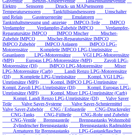
Gasventile
Benzin-Absperrventile
Tankentnahmeventile
Elektro
Sensoren
Druck- un MAPsensoren
Temperatursensoren
Tankfüllstandsensoren
Umschalter
und Relais
Gassteuergeräte
Emulatoren
Tankinhaltsmessung und -anzeige
IMPCO-Teile
IMPCO
Verdampfer
Verdampfer-Zubehör IMPCO
Verdampfer-
Reparatursätze IMPCO
IMPCO Mischer
Mischer-
Zubehör IMPCO
Mischer-Reparatursätze IMPCO
IMPCO Zubehör
IMPCO Anlagen
IMPCO LPG-
Motorensätze
Komplette IMPCO LPG-Umrüstsätze
Gasanlagen
LPG-Motorensätze
VGI LPG-Motorensätze
(MPI)
Eurogas LPG-Motorensätze (MPI)
Zavoli LPG-
Motorensätze (DI)
IMPCO LPG-Motorensätze
Mixer
LPG-Motorensätze (Carb)
Landi Renzo LPG-Motorensätze
(DI)
Komplette LPG-Umrüstsätze
Kompl. VGI LPG-
Umrüstsätze (MPI)
Kompl. IMPCO LPG-Umrüstsätze
Kompl. Zavoli LPG-Umrüstsätze (DI)
Kompl. Eurogas LPG-
Umrüstsätze (MPI)
Kompl. Mixer LPG-Umrüstsätze (Carb)
Kompl. Landi Renzo LPG-Umrüstsätze (DI)
Valve Saver
Teile
Valve Saver-Systeme
Valve Saver-Schmiermittel
Valve Saver-Zubehör
CNG / Erdgasteile
CNG-Druckregler
CNG-Tanks
CNG-Füllteile
CNG-Rohr und Zubehör
CNG-Ventile
Brenngasteile
Brenngastanks Wohnmobil
Zylindrischer Brenngastanks
Brenngastanks Radmulden
Armaturen für Brenngastanks
LPG-Gastankflaschen