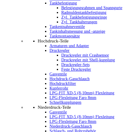
Tankbefestigung
Befestigungsrahmen und Spanngurte
Radmuldentankbefestigung
Zyl. Tankbefestigungsringe
Zyl. Tankhalterungen
Tankentnahmeventile
Tankinhaltsmessung und -anzeige
Tankmontagesätze
Hochdruck-Teile
Armaturen und Adapter
Druckregler
Druckregler mit Crashsensor
Druckregler mit Shell-kupplung
Druckregler-Sets
Feste Druckregler
Gasventile
Hochdruck-Gasschlauch
Hochdruckfilter
Kupferrohr
LPG-FIT XD-5 (8-10mm) Flexleitung
LPG-Flexleitung Faro 8mm
Schnellkupplungen
Niederdruck-Teile
Gasventile
LPG-FIT XD-5 (8-10mm) Flexleitung
LPG-Flexleitung Faro 8mm
Niederdruck-Gasschlauch
Schlauch- und Rohrzubehör