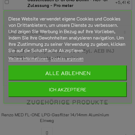
+5,41 €
Zulassung - Pro meter
Diese Website verwendet eigene Cookies und Cookies
von Drittanbietern, um unsere Dienste zu verbessern.
Und zeigen Sie Werbung in Bezug auf Ihre Vorlieben,
BESCHREIBUNG
indem Sie Ihre Gewohnheiten analysieren navigation. Um
Ihre Zustimmung zu seiner Verwendung zu geben, klicken
Sie auf die Schaltfläche Akzeptieren.
VGI LPG-Einspritzschiene 3 Zyl. AEB INJ
RP3SU – Kunststoffversion
Weitere Informationen
Cookies anpassen
ALLE ABLEHNEN
PRODUKTDETAILS
ICH AKZEPTIERE
ZUGEHÖRIGE PRODUKTE