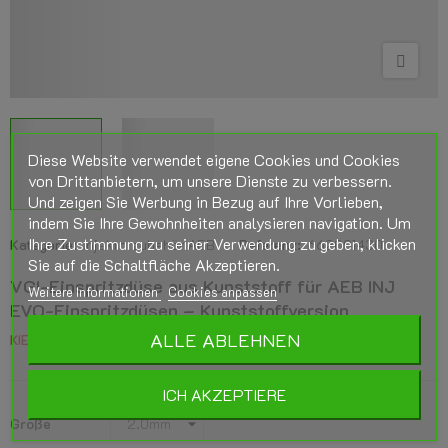
Diese Website verwendet eigene Cookies und Cookies
von Drittanbietern, um unsere Dienste zu verbessern.
Und zeigen Sie Werbung in Bezug auf Ihre Vorlieben,
indem Sie Ihre Gewohnheiten analysieren navigation. Um
Ihre Zustimmung zu seiner Verwendung zu geben, klicken
Kategorie:
Injektorzubehör AEB
Referenz:
662001430
Sie auf die Schaltfläche Akzeptieren.
VGI-Einspritzdüse aus Kunststoff für AEB INJ
Weitere Informationen
Cookies anpassen
EVO-Einspritzdüsen – Kunststoffversion
ALLE ABLEHNEN
KIES DE MAAT
Größe der Größe: 1.6 mm bis 2.6 mm
ICH AKZEPTIERE
Größe