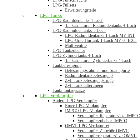
LPG-Füllschläuche
LPG-Füllsets
Erweiterungsteile
LPG-Tanks
LPG-Radmldentanks 4-Loch
Tankarmaturen Radmuldentanks 4-Loch
LPG-Radmuldentanks 1-Loch
LPG-Radmuldentanks 1-Loch MV INT
LPG-Unterflurtank 1-Loch MV 0° EXT
Multiventile
LPG-Tankzubehör
LPG-Zylindertanks 4-Loch
Tankarmaturen Zylindertanks 4-Loch
Tankbefestigung
Befestigungsrahmen und Spanngurte
Radmuldentankbefestigung
Zyl. Tankbefestigungsringe
Zyl. Tankhalterungen
Tankmontagesätze
LPG-Verdampfer
Andere LPG-Verdampfer
Emer LPG-Verdampfer
IMPCO LPG-Verdampfer
Verdampfer-Reparatursätze IMPC
Verdampferzubehör IMPCO
OMVL LPG-Verdampfer
Verdampfer-Zubehör OMVL
Verdampferreparatursätze OMVL