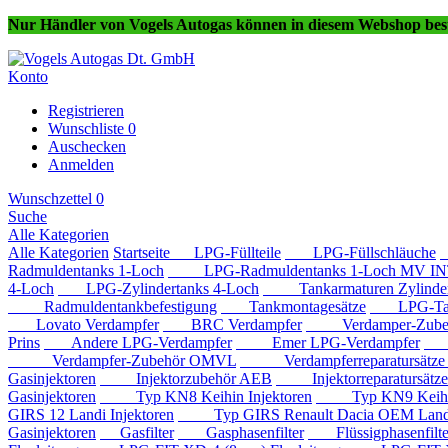
Nur Händler von Vogels Autogas können in diesem Webshop best
Konto
Registrieren
Wunschliste
0
Auschecken
Anmelden
Wunschzettel
0
Suche
Alle Kategorien
Alle Kategorien
Startseite
LPG-Füllteile
LPG-Füllschläuche
Radmuldentanks 1-Loch
LPG-Radmuldentanks 1-Loch MV IN
4-Loch
LPG-Zylindertanks 4-Loch
Tankarmaturen Zylindert
Radmuldentankbefestigung
Tankmontagesätze
LPG-Tan
Lovato Verdampfer
BRC Verdampfer
Verdamper-Zube
Prins
Andere LPG-Verdampfer
Emer LPG-Verdampfer
IM
Verdampfer-Zubehör OMVL
Verdampferreparatursätz
Gasinjektoren
Injektorzubehör AEB
Injektorreparatursätz
Gasinjektoren
Typ KN8 Keihin Injektoren
Typ KN9 Keihin 
GIRS 12 Landi Injektoren
Typ GIRS Renault Dacia OEM Landi 
Gasinjektoren
Gasfilter
Gasphasenfilter
Flüssigphasenfilte