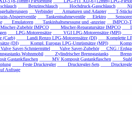
 (8-10mm) Flexleitung
LPG-FIT XD-6 (12mm) LPG-Flexlei
chlauch
Benzinschlauch
Hochdruck-Gasschlauch
Niede
ehalterungen
Verbinder
Armaturen und Adapter
T-Stück
n-Absperrventile
Tankentnahmeventile
Elektro
Sensore
e
Emulatoren
Tankinhaltsmessung und -anzeige
IMPCO-Te
cher-Zubehör IMPCO
Mischer-Reparatursätze IMPCO
IMP
gen
LPG-Motorensätze
VGI LPG-Motorensätze (MPI)
Eur
 (Carb)
Landi Renzo LPG-Motorensätze (DI)
Komplette LPG
tze (DI)
Kompl. Eurogas LPG-Umrüstsätze (MPI)
Kompl. Mi
ve Saver-Schmiermittel
Valve Saver-Zubehör
CNG / Erdgast
astanks Wohnmobil
Zylindrischer Brenngastanks
Brenngas
Gastankflaschen
MV Komposit Gastankflaschen
Stahlga
plung
Feste Druckregler
Druckregler-Sets
Druckregler m
f Anfrage