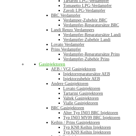
Tartarini LPG-Verdampfer
Tomasetto LPG-Verdampfer
Zavoli LPG-Verdampfer
BRC Verdampfer
Verdamper-Zubehör BRC
Verdampfer-Reparatursätze BRC
Landi Renzo Verdampers
Verdampfer-Reparatursätze Landi
Verdampfer-Zubehör Landi
Lovato Verdampfer
Prins Verdampfer
Verdampfer-Reparatursätze Prins
Verdampfer-Zubehör Prins
Gasinjektoren
AEB / VGI Gasinjektoren
Injektorreparatursätze AEB
Injektorzubehör AEB
Andere Gasinjektoren
Lovato Gasinjektoren
Tartarini Gasinjektoren
Valtek Gasinjektoren
Vialle Gasinjektoren
BRC Gasinjektoren
Alter Typ IN03 BRC Injektoren
Typ IN03 MY09 BRC Injektoren
Keihin / Prins Gasinjektoren
Typ KN8 Keihin Injektoren
Typ KN9 Keihin Injektoren