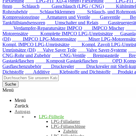
Flexleitung
LPG-FIT XD-4 (8mm) Flexleitung
LPG-FIT XD-5
8mm
Schlauch
Gasschlauch (LPG / CNG)
Kühlmittels
Rohrzubehör
Schlauchklemmen
Schlauch- und Rohrmontag
Kompressionsringe
Armaturen und Ventile
Gasventile
Benzi
Tankfüllstandsensoren
Umschalter und Relais
Gassteuergerät
Verdampfer-Reparatursätze IMPCO
IMPCO Mischer
Mis
Motorensätze
Komplette IMPCO LPG-Umrüstsätze
Gasanla
(DI)
IMPCO LPG-Motorensätze
Mixer LPG-Motorensätze
Kompl. IMPCO LPG-Umrüstsätze
Kompl. Zavoli LPG-Umrüstsä
Umrüstsätze (DI)
Valve Saver Teile
Valve Saver-Systeme
Val
CNG-Rohr und Zubehör
CNG-Ventile
Brenngasteile
Brenng
Gastankflaschen
Komposit Gastankflaschen
OPD Komposit 
Gasflaschenzubehör
Druckregler
Druckregler mit Shell-kup
Dichtstoffe
Additive
Klebstoffe und Dichtstoffe
Produkt au
Suche
Menü
Menü
Zurück
Autogas
LPG-Füllteile
LPG-Fülladapter
LPG-Füllanschlüsse
Zubehör