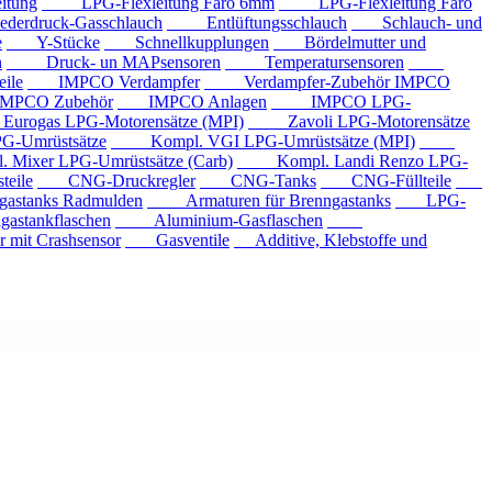
tung
LPG-Flexleitung Faro 6mm
LPG-Flexleitung Faro
rdruck-Gasschlauch
Entlüftungsschlauch
Schlauch- und
e
Y-Stücke
Schnellkupplungen
Bördelmutter und
n
Druck- un MAPsensoren
Temperatursensoren
ile
IMPCO Verdampfer
Verdampfer-Zubehör IMPCO
CO Zubehör
IMPCO Anlagen
IMPCO LPG-
ogas LPG-Motorensätze (MPI)
Zavoli LPG-Motorensätze
-Umrüstsätze
Kompl. VGI LPG-Umrüstsätze (MPI)
xer LPG-Umrüstsätze (Carb)
Kompl. Landi Renzo LPG-
eile
CNG-Druckregler
CNG-Tanks
CNG-Füllteile
tanks Radmulden
Armaturen für Brenngastanks
LPG-
stankflaschen
Aluminium-Gasflaschen
it Crashsensor
Gasventile
Additive, Klebstoffe und