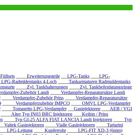
llsets
Erweiterungsteile
LPG-Tanks
LPG-
G-Radmldentanks 4-Loch
Tankarmaturen Radmuldentanks
nngurte
Zyl. Tankhalterungen
Zyl. Tankbefestigungsringe
mpfer-Zubehör Landi
Verdampfer-Reparatursätze Landi
r
Verdampfer-Zubehör Prins
Verdampfer-Reparatursätze
O
Verdampferzubehör IMPCO
OMVL LPG-Verdampfer
r
Tomasetto LPG-Verdampfer
Gasinjektoren
AEB / VGI
Alter Typ IN03 BRC Injektoren
Keihin / Prins
en
Typ GI-25 ALFA FIAT LANCIA Landi Injektoren
Typ
ltek Gasinjektoren
Vialle Gasinjektoren
Tartarini
LPG-Leitung
Kupferrohr
LPG-FIT XD-3 (6mm)