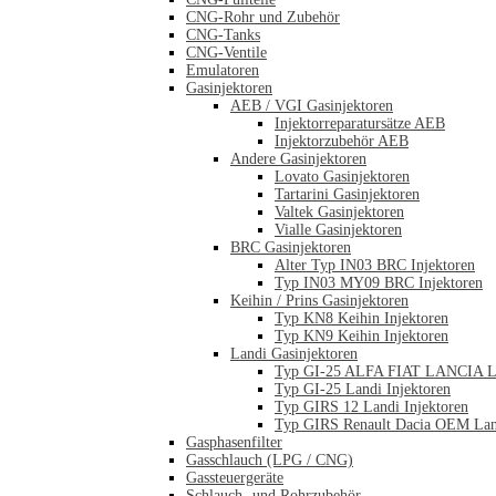
CNG-Rohr und Zubehör
CNG-Tanks
CNG-Ventile
Emulatoren
Gasinjektoren
AEB / VGI Gasinjektoren
Injektorreparatursätze AEB
Injektorzubehör AEB
Andere Gasinjektoren
Lovato Gasinjektoren
Tartarini Gasinjektoren
Valtek Gasinjektoren
Vialle Gasinjektoren
BRC Gasinjektoren
Alter Typ IN03 BRC Injektoren
Typ IN03 MY09 BRC Injektoren
Keihin / Prins Gasinjektoren
Typ KN8 Keihin Injektoren
Typ KN9 Keihin Injektoren
Landi Gasinjektoren
Typ GI-25 ALFA FIAT LANCIA La
Typ GI-25 Landi Injektoren
Typ GIRS 12 Landi Injektoren
Typ GIRS Renault Dacia OEM Land
Gasphasenfilter
Gasschlauch (LPG / CNG)
Gassteuergeräte
Schlauch- und Rohrzubehör