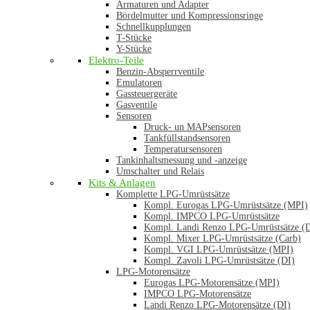
Armaturen und Adapter
Bördelmutter und Kompressionsringe
Schnellkupplungen
T-Stücke
Y-Stücke
Elektro-Teile
Benzin-Absperrventile
Emulatoren
Gassteuergeräte
Gasventile
Sensoren
Druck- un MAPsensoren
Tankfüllstandsensoren
Temperatursensoren
Tankinhaltsmessung und -anzeige
Umschalter und Relais
Kits & Anlagen
Komplette LPG-Umrüstsätze
Kompl. Eurogas LPG-Umrüstsätze (MPI)
Kompl. IMPCO LPG-Umrüstsätze
Kompl. Landi Renzo LPG-Umrüstsätze (
Kompl. Mixer LPG-Umrüstsätze (Carb)
Kompl. VGI LPG-Umrüstsätze (MPI)
Kompl. Zavoli LPG-Umrüstsätze (DI)
LPG-Motorensätze
Eurogas LPG-Motorensätze (MPI)
IMPCO LPG-Motorensätze
Landi Renzo LPG-Motorensätze (DI)