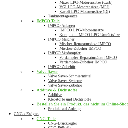
Mixer LPG-Motorensätze (Carb)
VGI LPG-Motorensätze (MPI)
Zavoli LPG-Motorensätze (DI)
Tankmontagesätze
IMPCO Teile
IMPCO Anlagen
IMPCO LPG-Motorensätze
Komplette IMPCO LPG-Umrüstsätze
IMPCO Mischer
Mischer-Reparatursätze IMPCO
Mischer-Zubehör IMPCO
IMPCO Verdampfer
Verdampfer-Reparatursätze IMPCO
Verdampfer-Zubehör IMPCO
IMPCO Zubehör
Valve Saver
Valve Saver-Schmiermittel
Valve Saver-Systeme
Valve Saver-Zubehör
Additive & Dichtstoffe
Additive
Klebstoffe und Dichtstoffe
Bestellen Sie ein Produkt, das nicht im Online-Shop 
Produkt auf Anfrage
CNG / Erdgas
CNG-Teile
CNG-Druckregler
CNG-Füllteile