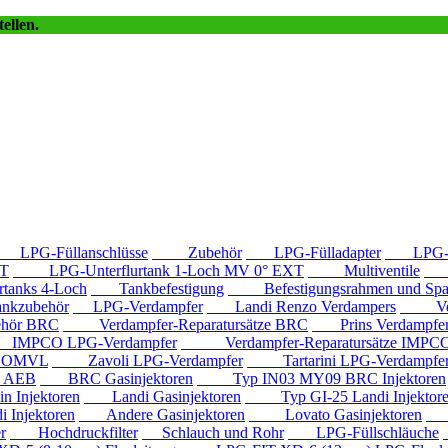
ellen.
LPG-Füllanschlüsse
Zubehör
LPG-Fülladapter
LPG-Fü
T
LPG-Unterflurtank 1-Loch MV 0° EXT
Multiventile
LP
anks 4-Loch
Tankbefestigung
Befestigungsrahmen und Spa
kzubehör
LPG-Verdampfer
Landi Renzo Verdampers
Verda
hör BRC
Verdampfer-Reparatursätze BRC
Prins Verdampfe
PCO LPG-Verdampfer
Verdampfer-Reparatursätze IMPC
e OMVL
Zavoli LPG-Verdampfer
Tartarini LPG-Verdampfe
e AEB
BRC Gasinjektoren
Typ IN03 MY09 BRC Injektoren
Injektoren
Landi Gasinjektoren
Typ GI-25 Landi Injektor
Injektoren
Andere Gasinjektoren
Lovato Gasinjektoren
Va
r
Hochdruckfilter
Schlauch und Rohr
LPG-Füllschläuche