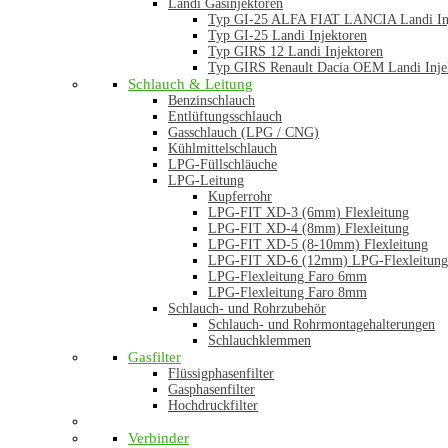
Landi Gasinjektoren
Typ GI-25 ALFA FIAT LANCIA Landi In
Typ GI-25 Landi Injektoren
Typ GIRS 12 Landi Injektoren
Typ GIRS Renault Dacia OEM Landi Inje
Schlauch & Leitung
Benzinschlauch
Entlüftungsschlauch
Gasschlauch (LPG / CNG)
Kühlmittelschlauch
LPG-Füllschläuche
LPG-Leitung
Kupferrohr
LPG-FIT XD-3 (6mm) Flexleitung
LPG-FIT XD-4 (8mm) Flexleitung
LPG-FIT XD-5 (8-10mm) Flexleitung
LPG-FIT XD-6 (12mm) LPG-Flexleitung
LPG-Flexleitung Faro 6mm
LPG-Flexleitung Faro 8mm
Schlauch- und Rohrzubehör
Schlauch- und Rohrmontagehalterungen
Schlauchklemmen
Gasfilter
Flüssigphasenfilter
Gasphasenfilter
Hochdruckfilter
Verbinder